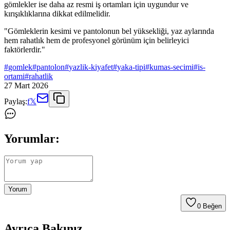
gömlekler ise daha az resmi iş ortamları için uygundur ve
kırışıklıklarına dikkat edilmelidir.
"Gömleklerin kesimi ve pantolonun bel yüksekliği, yaz aylarında
hem rahatlık hem de profesyonel görünüm için belirleyici
faktörlerdir."
#
gomlek
#
pantolon
#
yazlik-kiyafet
#
yaka-tipi
#
kumas-secimi
#
is-
ortami
#
rahatlik
27 Mart 2026
Paylaş:
f
𝕏
Yorumlar:
Yorum
0
Beğen
Ayrıca Bakınız