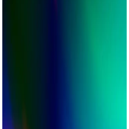
promosyonları ve dayanıklılığıyla iş kıyafetlerinde orta segmentte
yer alıyor. Kesim ve fiyat dengesi kullanıcı deneyimleriyle
değerlendiriliyor.
Erkek Modasında Günlük Stil Soruları: Kıyafet
Uyumu, Ölçüler ve Aksesuar Seçimi
Erkek modasında takım elbise, gömlek, pantolon ve ayakkabı
seçiminde uyum ve ölçülerin önemi, stil önerileri ve kıyafet
tanımlama yöntemleri detaylı olarak ele alınmaktadır.
Yaz Aylarında İş Yerinde Tişörtü Pantolonun İçine
Sokmadan Şık ve Rahat Giyinme Yöntemleri
Yaz aylarında iş yerinde tişörtü pantolonun içine sokmadan giymek
isteyenler için gömlek kesimi, kumaş seçimi ve pantolon yüksekliği
gibi önemli detaylar profesyonel ve rahat görünüm sağlar.
En İyi Gömlek Markaları: Fiyat, Kalite ve Rahatlık
Açısından Kapsamlı İnceleme
Gömlek markaları, fiyat, kalite ve rahatlık açısından çeşitlilik sunar.
Brooks Brothers ütü gerektirmeyen modelleriyle öne çıkar, Spier &
Mackay uygun fiyatlı seçenekler sunar. Türkiye'de Kiğılı da tercih