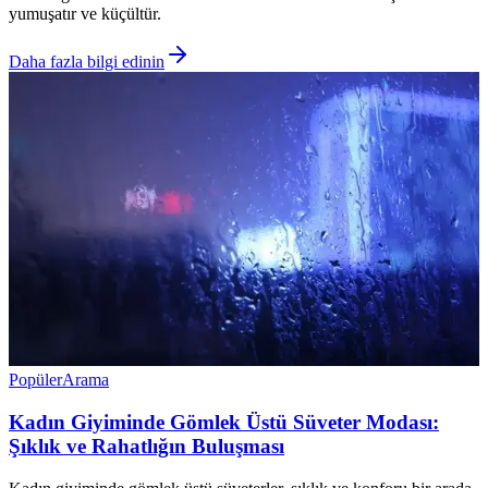
yumuşatır ve küçültür.
Daha fazla bilgi edinin
Popüler
Arama
Kadın Giyiminde Gömlek Üstü Süveter Modası:
Şıklık ve Rahatlığın Buluşması