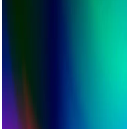
tanımlama yöntemleri detaylı olarak ele alınmaktadır.
Yaz Aylarında İş Yerinde Tişörtü Pantolonun İçine
Sokmadan Şık ve Rahat Giyinme Yöntemleri
Yaz aylarında iş yerinde tişörtü pantolonun içine sokmadan giymek
isteyenler için gömlek kesimi, kumaş seçimi ve pantolon yüksekliği
gibi önemli detaylar profesyonel ve rahat görünüm sağlar.
En İyi Gömlek Markaları: Fiyat, Kalite ve Rahatlık
Açısından Kapsamlı İnceleme
Gömlek markaları, fiyat, kalite ve rahatlık açısından çeşitlilik sunar.
Brooks Brothers ütü gerektirmeyen modelleriyle öne çıkar, Spier &
Mackay uygun fiyatlı seçenekler sunar. Türkiye'de Kiğılı da tercih
edilir.
Uzun Kollu Keten Gömlek Seçiminde Kumaş
Özellikleri, Kesim ve Marka Önerileri
Uzun kollu keten gömlek seçiminde kumaşın nefes alabilirliği,
kırışıklık durumu, ağırlığı ve kesim özellikleri önemlidir. Muji,
Uniqlo gibi markalar farklı ihtiyaçlara uygun seçenekler sunar.