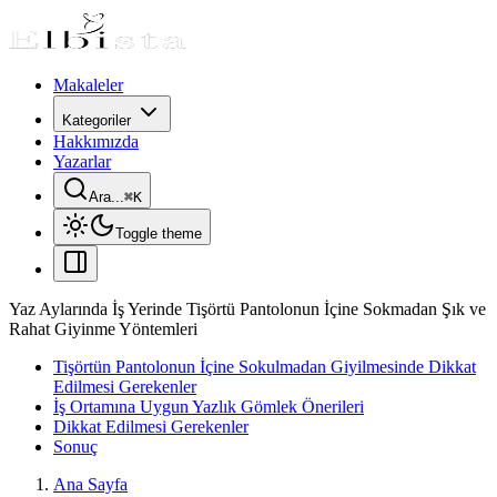
Makaleler
Kategoriler
Hakkımızda
Yazarlar
Ara...
⌘
K
Toggle theme
Yaz Aylarında İş Yerinde Tişörtü Pantolonun İçine Sokmadan Şık ve
Rahat Giyinme Yöntemleri
Tişörtün Pantolonun İçine Sokulmadan Giyilmesinde Dikkat
Edilmesi Gerekenler
İş Ortamına Uygun Yazlık Gömlek Önerileri
Dikkat Edilmesi Gerekenler
Sonuç
Ana Sayfa