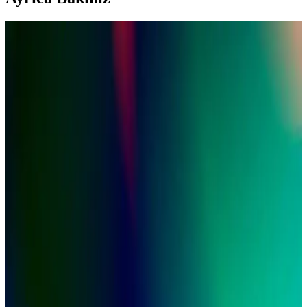
Düğmeli Gömlekler ve Overshirtlerde Kasuri,
Sashiko ve Dokusal Teknikler
Kasuri ve Sashiko gibi Japon dokuma teknikleri, düğmeli gömlek ve
overshirtlerde özgün desen ve doku sunar. Corduroy, slubby linen
gibi malzemelerle zenginleşen overshirtler şıklık ve fonksiyonellik
sağlar.
Charles Tyrwhitt Gömlekleri: Kalite, Kesim ve
Fiyatlandırma Analizi 2024
Charles Tyrwhitt gömlekleri, pandemi sonrası değişen
promosyonları ve dayanıklılığıyla iş kıyafetlerinde orta segmentte
yer alıyor. Kesim ve fiyat dengesi kullanıcı deneyimleriyle
değerlendiriliyor.
Erkek Modasında Günlük Stil Soruları: Kıyafet
Uyumu, Ölçüler ve Aksesuar Seçimi
Erkek modasında takım elbise, gömlek, pantolon ve ayakkabı
seçiminde uyum ve ölçülerin önemi, stil önerileri ve kıyafet