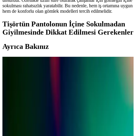
unsurdur. Özellikle uzun süre oturarak çalışanlar için gömleğin içine
sokulması rahatsızlık yaratabilir. Bu nedenle, hem iş ortamına uygun
hem de konforlu olan gömlek modelleri tercih edilmelidir.
Tişörtün Pantolonun İçine Sokulmadan
Giyilmesinde Dikkat Edilmesi Gerekenler
Ayrıca Bakınız
Düğmeli Gömlekler ve Overshirtlerde Kasuri,
Sashiko ve Dokusal Teknikler
Kasuri ve Sashiko gibi Japon dokuma teknikleri, düğmeli gömlek ve
overshirtlerde özgün desen ve doku sunar. Corduroy, slubby linen
gibi malzemelerle zenginleşen overshirtler şıklık ve fonksiyonellik
sağlar.
Charles Tyrwhitt Gömlekleri: Kalite, Kesim ve
Fiyatlandırma Analizi 2024
Charles Tyrwhitt gömlekleri, pandemi sonrası değişen