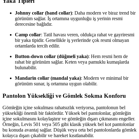
Yaka Tipleri
Johnny collar (band collar)
: Daha modern ve biraz trend bir
görünüm sağlar. İş ortamına uygunluğu iş yerinin resmi
derecesine bağlıdır.
Camp collar
: Tatil havası veren, oldukça rahat ve gayriresmi
bir yaka tipidir. Genellikle iş yerlerinde çok resmi olmayan
ortamlarda tercih edilir.
Button-down collar (düğmeli yaka)
: Hem resmi hem de
rahat bir görünüm sağlar. Keten veya pamuklu kumaşlarda
bulunabilir.
Mandarin collar (mandal yaka)
: Modern ve minimal bir
görünüm sunar, iş ortamına uygun olabilir.
Pantolon Yüksekliği ve Gömlek Sokma Konforu
Gömleğin içine sokulması rahatsızlık veriyorsa, pantolonun bel
yüksekliği önemli bir faktördür. Yüksek bel pantolonlar, gömleğin
içine sokulmasını kolaylaştırır ve gömleğin dışarı çıkmasını engeller.
Örneğin, Levis 501 veya 505 gibi klasik yüksek bel kot pantolonlar
bu konuda avantaj sağlar. Düşük veya orta bel pantolonlarda gömlek
kolayca dışarı çıkabilir ve hareket kısıtlanabilir.