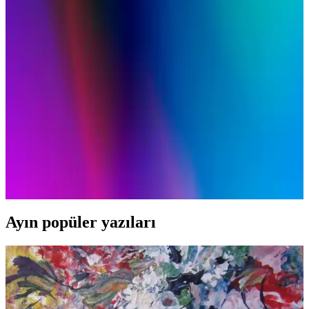
Kalın Flanel Gömleklerde Kumaş Ağırlığı, Marka ve
Fiyat Analizi: 7-13 Ons Arası Seçenekler
Kalın flanel gömleklerde kumaş ağırlığı, marka ve fiyat aralıkları
detaylıca inceleniyor. 7-13 ons arası seçenekler, dayanıklılık ve
uygun fiyat kriterleriyle değerlendiriliyor.
Kadınlar İçin Yeşil Gömlek: Tesettür Modasında
Şıklık ve Konforun Buluşması
Yeşil gömlekler, tesettür giyiminde şıklık ve konforu bir arada sunar.
Farklı modeller ve renk seçenekleriyle günlük ve özel günlerinizde
tarzınızı tamamlayın.
Ayın popüler yazıları