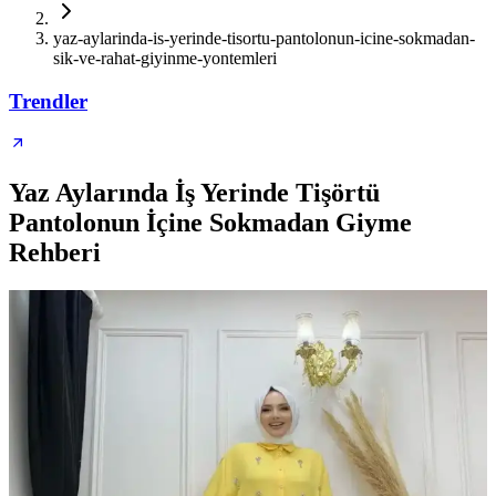
yaz-aylarinda-is-yerinde-tisortu-pantolonun-icine-sokmadan-
sik-ve-rahat-giyinme-yontemleri
Trendler
Yaz Aylarında İş Yerinde Tişörtü
Pantolonun İçine Sokmadan Giyme
Rehberi