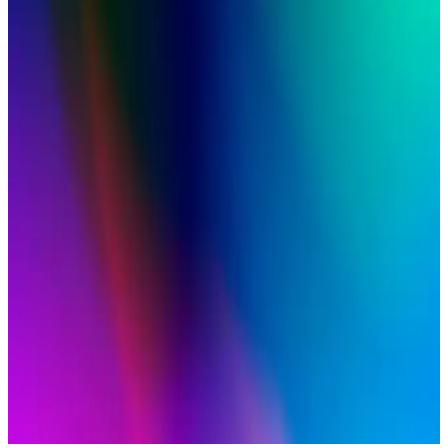
edilir.
Uzun Kollu Keten Gömlek Seçiminde Kumaş
Özellikleri, Kesim ve Marka Önerileri
Uzun kollu keten gömlek seçiminde kumaşın nefes alabilirliği,
kırışıklık durumu, ağırlığı ve kesim özellikleri önemlidir. Muji,
Uniqlo gibi markalar farklı ihtiyaçlara uygun seçenekler sunar.
Kalın Flanel Gömleklerde Kumaş Ağırlığı, Marka ve
Fiyat Analizi: 7-13 Ons Arası Seçenekler
Kalın flanel gömleklerde kumaş ağırlığı, marka ve fiyat aralıkları
detaylıca inceleniyor. 7-13 ons arası seçenekler, dayanıklılık ve
uygun fiyat kriterleriyle değerlendiriliyor.
Kadınlar İçin Yeşil Gömlek: Tesettür Modasında
Şıklık ve Konforun Buluşması
Yeşil gömlekler, tesettür giyiminde şıklık ve konforu bir arada sunar.
Farklı modeller ve renk seçenekleriyle günlük ve özel günlerinizde
tarzınızı tamamlayın.