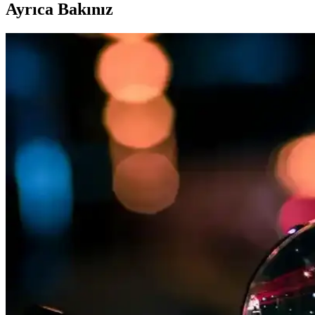
Ayrıca Bakınız
Tommy Erkek Mayo Koleksiyonu 2025 Trendleri ve St
Tommy Hilfiger erkek mayo koleksiyonu, konfor ve şıklığı bir arada su
Altınyılz Classics Erkek Sarı Mayo: Rahat ve Şık Yaz 
Altınyılz Classics'in erkekler için tasarladığı sarı mayo, canlı renk, ha
Altınyılz<dı>z Classics Erkek Mayo Şortu Karşılaştı
Altınyılz<dı>z Classics erkek mayo şortu modellerinin özellikleri, kul
Altınyıl<dı>z Classics Erkek Indigo Standart Fit May
Altınyıl<dı>z Classics erkek indigo mayo şortu, hızlı kuruma ve şık t
Lacoste Erkek Mayo Koleksiyonu: Modern Tasarımlar 
Lacoste erkek mayo koleksiyonu, şık tasarımlar, yüksek kalite malzemele