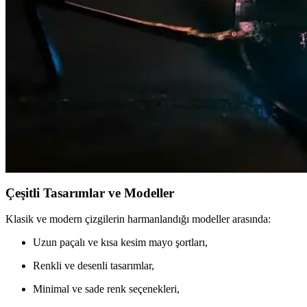
GANT Erkek Mayo Koleksiyonu: Şıklık ve Konforun
GANT mayo koleksiyonu, kaliteli malzeme, çeşitli tasarımlar ve fonksi
bulunuyor.
Erkek Mayo Markaları ve Trendleri: Yaz Tatiliniz İçi
Yaz aylarında erkek mayo ve deniz şortu seçerken kalite, şıklık ve fonk
Erkek Mayo Seçerken Dikkat Edilmesi Gerekenler ve
Yaz aylarında erkek mayo ve şort seçiminde trendleri ve dikkat edilmes
Çeşitli Tasarımlar ve Modeller
Klasik ve modern çizgilerin harmanlandığı modeller arasında:
Uzun paçalı ve kısa kesim mayo şortları,
Renkli ve desenli tasarımlar,
Minimal ve sade renk seçenekleri,