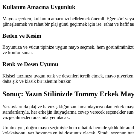
Kullanım Amacına Uygunluk
Mayo seçerken, kullanım amacınızı belirlemek önemli. Eğer sörf veya y
güneşlenmek ve rahat bir plaj günü geçirmek için ise, rahat ve hafif tas
Beden ve Kesim
Boyunuza ve vücut tipinize uygun mayo seçmek, hem görünümünüzü iyileş
ve konfor sunar.
Renk ve Desen Uyumu
Kişisel tarzınıza uygun renk ve desenleri tercih etmek, mayo giyerken
daha şık ve klasik bir izlenim bırakır.
Sonuç: Yazın Stilinizde Tommy Erkek May
Yaz aylarında plaj ve havuz şıklığınızın tamamlayıcısı olan erkek may
standartlarıyla, her erkeğin ihtiyaçlarına cevap verecek seçenekler su
vazgeçilmezleri arasında yer alacak.
Unutmayın, doğru mayo seçimiyle hem rahatlık hem de şıklık bir arada o
koleksiyonu, yaz boyunca en iyi dostunuz olacak. Şimdi, sezonun tre