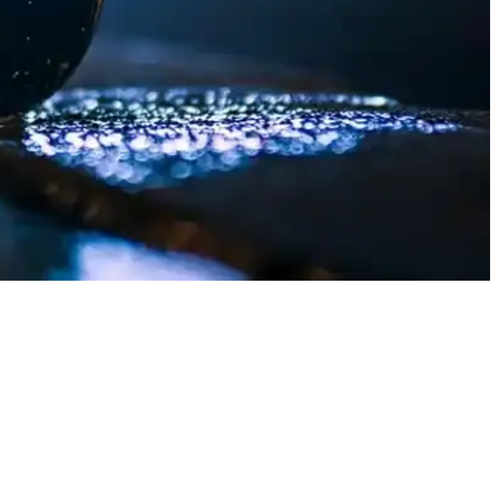
beden ve renk seçenekleriyle her tarz ve vücut tipine uygun modeller
arzınızı yansıtın.
el ve markalarla tatilinizi daha keyifli hale getirin.