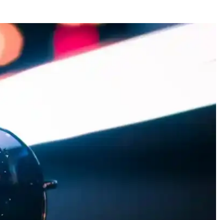
ilinizi tamamlayacak ideal seçenekler burada.
çlarınıza uygun olduğunu öğrenin.
eli kumaşıyla yaz sezonunun vazgeçilmezi olmaya aday.
ideal seçenekler içerir.