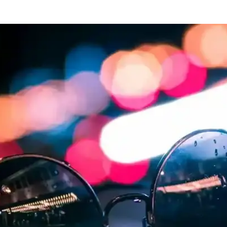
il Önerileri
nuyor. Çeşitli tasarımlar ve uygun fiyatlar sayesinde yaz sezonunda st
Plaj Kıyafeti Seçenekleri
fif kumaş ve pratik detaylarla yaz aylarında şıklık ve konfor sunar.
rması ve Seçim Rehberi
lanıcı yorumları ve avantajlarıyla karşılaştırması. Hangi modelin ihtiya
o Deniz Şortu Özellikleri ve Kullanım İpuçları
asarımıyla deniz ve havuz aktiviteleri için ideal. Rahat kesimi ve kalit
ve Yüksek Kaliteyle Yazın Şıklığı
r ve rahat kullanım sunar. Yaz tatilinizde fark yaratmak isteyenler için 