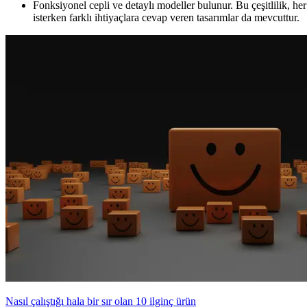
Fonksiyonel cepli ve detaylı modeller bulunur. Bu çeşitlilik, h
isterken farklı ihtiyaçlara cevap veren tasarımlar da mevcuttur.
Nasıl çalıştığı hala bir sır olan 10 ilginç ürün