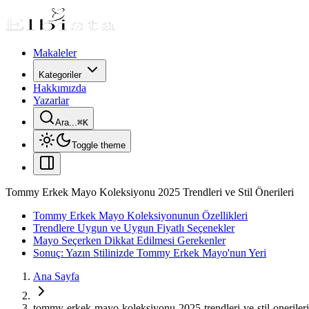
Makaleler
Kategoriler
Hakkımızda
Yazarlar
Ara...
⌘
K
Toggle theme
Tommy Erkek Mayo Koleksiyonu 2025 Trendleri ve Stil Önerileri
Tommy Erkek Mayo Koleksiyonunun Özellikleri
Trendlere Uygun ve Uygun Fiyatlı Seçenekler
Mayo Seçerken Dikkat Edilmesi Gerekenler
Sonuç: Yazın Stilinizde Tommy Erkek Mayo'nun Yeri
Ana Sayfa
tommy-erkek-mayo-koleksiyonu-2025-trendleri-ve-stil-onerileri