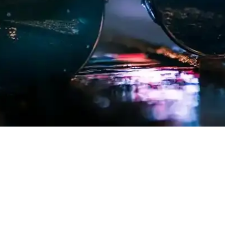
 Bir Arada Sunulduğu Yaz Modası
yonellik ile yaz aylarında şıklık ve konforu bir arada sunuyor. Farklı 
n Şık ve Konforlu Seçenekler
siyonellik ön plandadır. Trendler, markalar ve seçim ipuçlarıyla plajda t
 Güncel Trendler Hakkında Bilgi
i gerekenleri öğrenerek şıklık ve konforu bir arada yakalayın. Doğru mod