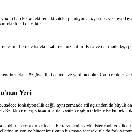
oğun hareket gerektiren aktiviteler planlıyorsanız, esnek ve suya daya
arımlar ideal olacaktır.
tirir hem de hareket kabiliyetinizi artırır. Kısa ve dar modeller, sport
 kendinizi daha özgüvenli hissetmenize yardımcı olur. Canlı renkler ve d
o'nun Yeri
o, sadece fonksiyonellik değil, aynı zamanda stil açısından da büyük ön
nar. Renkli ve enerjik tasarımlardan, sade ve şık modellere kadar pek ço
labilir. İster sakin ve klasik bir tarzı benimseyin, ister canlı ve dik
ndlerine uygun ve bütçenize uygun bir mayo seçerek, plajda fark yaratm