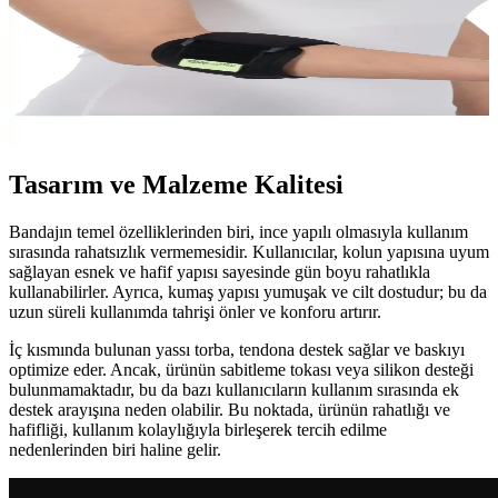
W202 Dirsek Ağrılarını Hafifletir ve Günlük
Kullanımı Kolaylaştırır
Wingmed Epikondilit Bandajı, tendinopatilerde lokal kompresyon
sağlayarak ağrıları azaltır, rahat ve hafif tasarımıyla gün boyu konfor
sunar. Spor ve günlük yaşamda ideal destek sağlar.
Tasarım ve Malzeme Kalitesi
Bandajın temel özelliklerinden biri, ince yapılı olmasıyla kullanım
sırasında rahatsızlık vermemesidir. Kullanıcılar, kolun yapısına uyum
sağlayan esnek ve hafif yapısı sayesinde gün boyu rahatlıkla
kullanabilirler. Ayrıca, kumaş yapısı yumuşak ve cilt dostudur; bu da
uzun süreli kullanımda tahrişi önler ve konforu artırır.
İç kısmında bulunan yassı torba, tendona destek sağlar ve baskıyı
optimize eder. Ancak, ürünün sabitleme tokası veya silikon desteği
bulunmamaktadır, bu da bazı kullanıcıların kullanım sırasında ek
destek arayışına neden olabilir. Bu noktada, ürünün rahatlığı ve
hafifliği, kullanım kolaylığıyla birleşerek tercih edilme
nedenlerinden biri haline gelir.