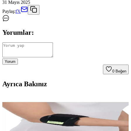
31 Mayıs 2025
Paylaş:
f
𝕏
Yorumlar:
Yorum
0
Beğen
Ayrıca Bakınız
Wingmed Epikondilit Bandajı Silikon Destekli
W202 Dirsek Ağrılarını Hafifletir ve Günlük
Kullanımı Kolaylaştırır
Wingmed Epikondilit Bandajı, tendinopatilerde lokal kompresyon