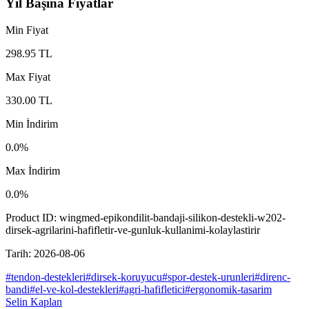
Yıl Başına Fiyatlar
Min Fiyat
298.95
TL
Max Fiyat
330.00
TL
Min İndirim
0.0
%
Max İndirim
0.0
%
Product ID:
wingmed-epikondilit-bandaji-silikon-destekli-w202-
dirsek-agrilarini-hafifletir-ve-gunluk-kullanimi-kolaylastirir
Tarih:
2026-08-06
#
tendon-destekleri
#
dirsek-koruyucu
#
spor-destek-urunleri
#
direnc-
bandi
#
el-ve-kol-destekleri
#
agri-hafifletici
#
ergonomik-tasarim
Selin Kaplan