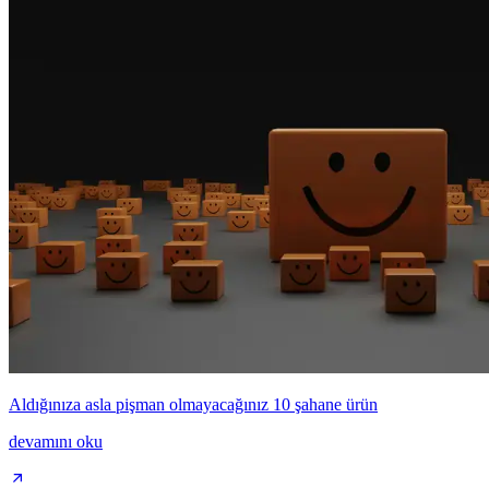
Aldığınıza asla pişman olmayacağınız 10 şahane ürün
devamını oku