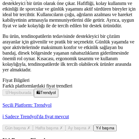
destekleyici bir ürün olarak öne çıkar. Hafifliği, kolay kullanımı ve
etkinliği ile sporcular ve günlük yaşamını aktif sürdüren bireyler için
ideal bir tercihtir. Kullanıcıların çoğu, ağrıların azalması ve hareket
kabiliyetinin artmasıyla memnuniyetlerini dile getirir. Ayrıca, uygun
fiyat ve iade kolaylığı ile de tercih edilen bir destek ürünüdür.
Bu ürün, tendinopatilerin tedavisinde destekleyici bir çözüm
arayanlar için güvenilir ve pratik bir seçenektir. Günlük yaşamda ve
spor aktivitelerinde maksimum konfor ve etkinlik sağlayan bu
bandaj, dirsek bölgesinde yaşanan rahatsızlıkların giderilmesinde
önemli rol oynar. Kısacası, ergonomik tasarımı ve kullanım
kolaylığıyla, tendinopatilerde ilk tercih olabilecek ürünler arasında
yer almaktadır.
Fiyat Bilgileri
Farklı platformlardaki fiyat trendleri
🛒
Hepsiburada
🛍️
Trendyol
Seçili Platform:
Trendyol
ℹ️ Sadece Trendyol'da fiyat mevcut
Gün başına
✗
Hafta başına
✗
Ay başına
✗
Yıl başına