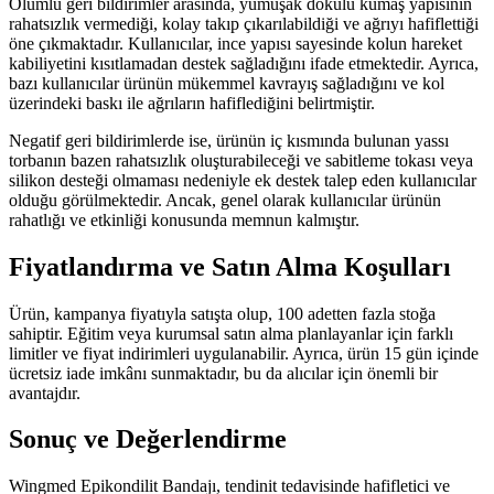
Olumlu geri bildirimler arasında, yumuşak dokulu kumaş yapısının
rahatsızlık vermediği, kolay takıp çıkarılabildiği ve ağrıyı hafiflettiği
öne çıkmaktadır. Kullanıcılar, ince yapısı sayesinde kolun hareket
kabiliyetini kısıtlamadan destek sağladığını ifade etmektedir. Ayrıca,
bazı kullanıcılar ürünün mükemmel kavrayış sağladığını ve kol
üzerindeki baskı ile ağrıların hafiflediğini belirtmiştir.
Negatif geri bildirimlerde ise, ürünün iç kısmında bulunan yassı
torbanın bazen rahatsızlık oluşturabileceği ve sabitleme tokası veya
silikon desteği olmaması nedeniyle ek destek talep eden kullanıcılar
olduğu görülmektedir. Ancak, genel olarak kullanıcılar ürünün
rahatlığı ve etkinliği konusunda memnun kalmıştır.
Fiyatlandırma ve Satın Alma Koşulları
Ürün, kampanya fiyatıyla satışta olup, 100 adetten fazla stoğa
sahiptir. Eğitim veya kurumsal satın alma planlayanlar için farklı
limitler ve fiyat indirimleri uygulanabilir. Ayrıca, ürün 15 gün içinde
ücretsiz iade imkânı sunmaktadır, bu da alıcılar için önemli bir
avantajdır.
Sonuç ve Değerlendirme
Wingmed Epikondilit Bandajı, tendinit tedavisinde hafifletici ve