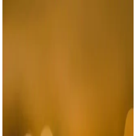
Fabrika Polo Yaka Düz İndigo Erkek T-Shirt: Şıklık
ve Konforun Buluşması
Şık tasarımı, kaliteli kumaşı ve çok yönlü kullanımıyla Fabrika'nın
indigo erkek tişörtü, günlük ve resmi ortamlar için ideal, konforlu ve
dayanıklıdır.
Jordan Erkek Tişörtleri: Şıklık ve Konforu Bir
Arada Sunan Modern Tasarımlar
Jordan erkek tişörtleri, ikonik tasarımları ve yüksek kaliteli
kumaşlarıyla şıklık ve konforu bir arada sunar, çeşitli modeller ve
uygun fiyat seçenekleriyle gardrobunuza değer katar.
Erkekler İçin Siyah Pantolon Seçenekleri ve Güncel
Kombin İpuçları
Erkekler için siyah pantolon seçenekleri, farklı modeller ve kombin
ipuçlarıyla stilinizi güçlendiren, uygun fiyatlı ve kaliteli alternatifleri
keşfedin.
Erkekler İçin Klasik ve Spor Giyim