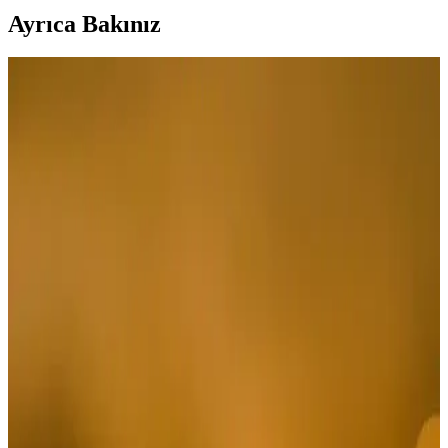
Ayrıca Bakınız
Fabrika Polo Yaka Düz İndigo Erkek T-Shirt: Şıklık
ve Konforun Buluşması
Şık tasarımı, kaliteli kumaşı ve çok yönlü kullanımıyla Fabrika'nın
indigo erkek tişörtü, günlük ve resmi ortamlar için ideal, konforlu ve
dayanıklıdır.
Jordan Erkek Tişörtleri: Şıklık ve Konforu Bir
Arada Sunan Modern Tasarımlar
Jordan erkek tişörtleri, ikonik tasarımları ve yüksek kaliteli
kumaşlarıyla şıklık ve konforu bir arada sunar, çeşitli modeller ve
uygun fiyat seçenekleriyle gardrobunuza değer katar.
Erkekler İçin Siyah Pantolon Seçenekleri ve Güncel
Kombin İpuçları
Erkekler için siyah pantolon seçenekleri, farklı modeller ve kombin
ipuçlarıyla stilinizi güçlendiren, uygun fiyatlı ve kaliteli alternatifleri