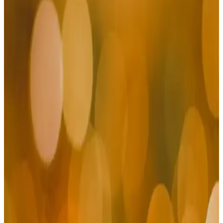
Kombinasyonları Modern ve Fonksiyonel Stil
İpuçları
Erkekler için klasik ve spor giyim tarzlarının uyumuyla şık ve rahat
kombinasyonlar oluşturma ipuçları. Günlük ve özel günlerde stilinizi
yansıtmanın pratik yolları.
Erkek Dış Gömlekleri: Trendler, Seçim Kriterleri ve
Stil Önerileri
Erkek dış gömlekleri, şıklık ve fonksiyonelliği bir arada sunar.
Trendler, seçim kriterleri ve stil önerileriyle en uygun modeli bulun,
tarzınızı yansıtarak her ortamda fark yaratın.
Erkek Giyiminde Mavi ve Beyaz Pantolonların
Popülerliği ve Stil İpuçları
Erkek modasında mavi ve beyaz pantolonlar, farklı kesim ve tarz
seçenekleriyle öne çıkıyor. Güncel trendler, kombinasyon önerileri
ve fiyat avantajlarıyla stilinizi güçlendirin.
Erkekler İçin Koyu Lacivert Gömlek: Çok Yönlü ve
Zamansız Stil Parçası