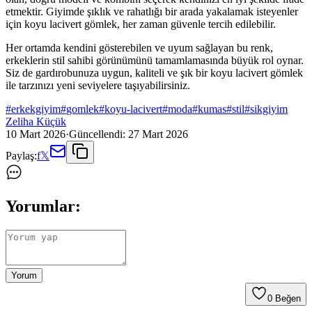
etmektir. Giyimde şıklık ve rahatlığı bir arada yakalamak isteyenler
için koyu lacivert gömlek, her zaman güvenle tercih edilebilir.
Her ortamda kendini gösterebilen ve uyum sağlayan bu renk,
erkeklerin stil sahibi görünümünü tamamlamasında büyük rol oynar.
Siz de gardırobunuza uygun, kaliteli ve şık bir koyu lacivert gömlek
ile tarzınızı yeni seviyelere taşıyabilirsiniz.
#
erkekgiyim
#
gomlek
#
koyu-lacivert
#
moda
#
kumas
#
stil
#
sikgiyim
Zeliha Küçük
10 Mart 2026
·
Güncellendi:
27 Mart 2026
Paylaş:
f
𝕏
Yorumlar:
Yorum
0
Beğen