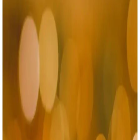
keşfedin.
Erkekler İçin Klasik ve Spor Giyim
Kombinasyonları Modern ve Fonksiyonel Stil
İpuçları
Erkekler için klasik ve spor giyim tarzlarının uyumuyla şık ve rahat
kombinasyonlar oluşturma ipuçları. Günlük ve özel günlerde stilinizi
yansıtmanın pratik yolları.
Erkek Dış Gömlekleri: Trendler, Seçim Kriterleri ve
Stil Önerileri
Erkek dış gömlekleri, şıklık ve fonksiyonelliği bir arada sunar.
Trendler, seçim kriterleri ve stil önerileriyle en uygun modeli bulun,
tarzınızı yansıtarak her ortamda fark yaratın.
Erkek Giyiminde Mavi ve Beyaz Pantolonların
Popülerliği ve Stil İpuçları
Erkek modasında mavi ve beyaz pantolonlar, farklı kesim ve tarz
seçenekleriyle öne çıkıyor. Güncel trendler, kombinasyon önerileri
ve fiyat avantajlarıyla stilinizi güçlendirin.