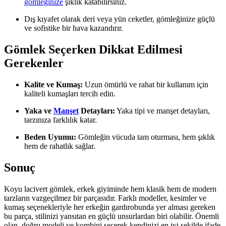
gömleğinize
şıklık katabilirsiniz.
Dış kıyafet olarak deri veya yün ceketler, gömleğinize güçlü
ve sofistike bir hava kazandırır.
Gömlek Seçerken Dikkat Edilmesi
Gerekenler
Kalite ve Kumaş:
Uzun ömürlü ve rahat bir kullanım için
kaliteli kumaşları tercih edin.
Yaka ve
Manşet
Detayları:
Yaka tipi ve manşet detayları,
tarzınıza farklılık katar.
Beden Uyumu:
Gömleğin vücuda tam oturması, hem şıklık
hem de rahatlık sağlar.
Sonuç
Koyu lacivert gömlek, erkek giyiminde hem klasik hem de modern
tarzların vazgeçilmez bir parçasıdır. Farklı modeller, kesimler ve
kumaş seçenekleriyle her erkeğin gardırobunda yer alması gereken
bu parça, stilinizi yansıtan en güçlü unsurlardan biri olabilir. Önemli
olan, doğru modeli ve kombini seçerek kendinizi en iyi şekilde ifade