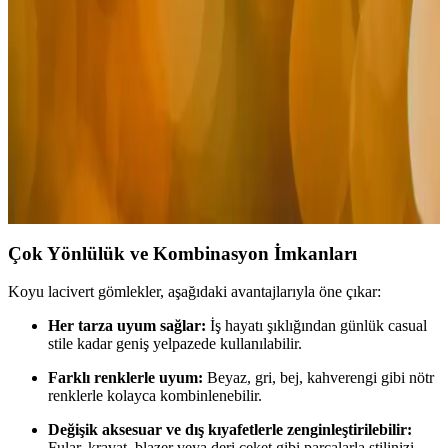
Koyu lacivert gömlekler, erkeklerin şıklığını tamamlayan ve farklı
tarzlara uyum sağlayan zamansız parçalardır. Modeller, kumaş ve
kombinasyon önerileriyle stilinizi güçlendirir.
Erkek Beyaz Deri Ceketleri: Stil ve Çok Yönlülük ile
Modanın Vazgeçilmez Parçası
Beyaz deri ceketler, şıklık ve çok yönlülüğüyle erkek modasında
öne çıkar. Kombinasyon ipuçları ve bakım önerileriyle stilinizi
tamamlayın.
Çok Yönlülük ve Kombinasyon İmkanları
Koyu lacivert gömlekler, aşağıdaki avantajlarıyla öne çıkar:
Her tarza uyum sağlar:
İş hayatı şıklığından günlük casual
stile kadar geniş yelpazede kullanılabilir.
Farklı renklerle uyum:
Beyaz, gri, bej, kahverengi gibi nötr
renklerle kolayca kombinlenebilir.
Değişik aksesuar ve dış kıyafetlerle zenginleştirilebilir:
Fular, kravat, blazer veya deri ceket gibi parçalarla stilinizi