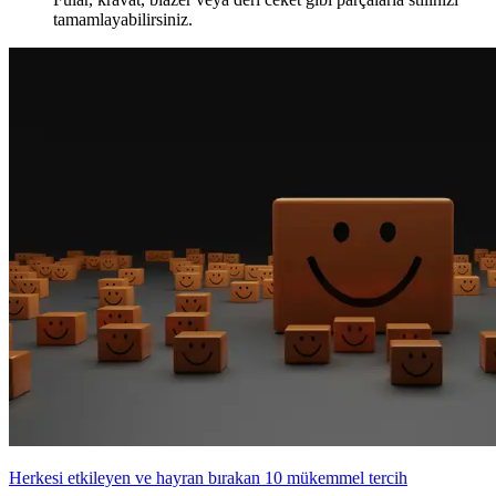
tamamlayabilirsiniz.
Herkesi etkileyen ve hayran bırakan 10 mükemmel tercih