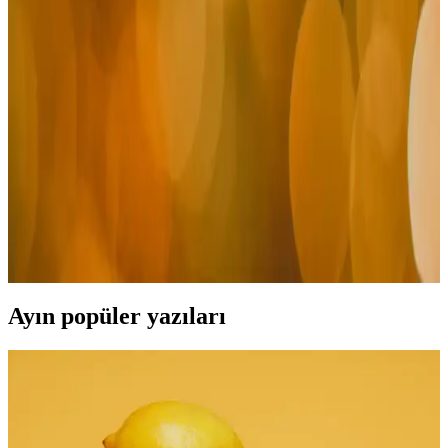
Erkekler İçin Koyu Lacivert Gömlek: Çok Yönlü ve
Zamansız Stil Parçası
Koyu lacivert gömlekler, erkeklerin şıklığını tamamlayan ve farklı
tarzlara uyum sağlayan zamansız parçalardır. Modeller, kumaş ve
kombinasyon önerileriyle stilinizi güçlendirir.
Erkek Beyaz Deri Ceketleri: Stil ve Çok Yönlülük ile
Modanın Vazgeçilmez Parçası
Beyaz deri ceketler, şıklık ve çok yönlülüğüyle erkek modasında
öne çıkar. Kombinasyon ipuçları ve bakım önerileriyle stilinizi
tamamlayın.
Ayın popüler yazıları