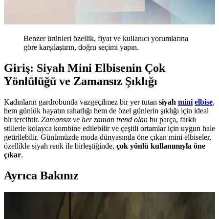
Benzer ürünleri özellik, fiyat ve kullanıcı yorumlarına
göre karşılaştırın, doğru seçimi yapın.
Giriş: Siyah Mini Elbisenin Çok
Yönlülüğü ve Zamansız Şıklığı
Kadınların gardrobunda vazgeçilmez bir yer tutan
siyah
mini
elbise
,
hem günlük hayatın rahatlığı hem de özel günlerin şıklığı için ideal
bir tercihtir.
Zamansız ve her zaman trend olan
bu parça, farklı
stillerle kolayca kombine edilebilir ve çeşitli ortamlar için uygun hale
getirilebilir. Günümüzde moda dünyasında öne çıkan mini elbiseler,
özellikle siyah renk ile birleştiğinde,
çok yönlü kullanımıyla öne
çıkar
.
Ayrıca Bakınız
Naked & Famous Kadın Selvedge Denim: Fit,
Kesim ve Kullanıcı Deneyimleri Analizi