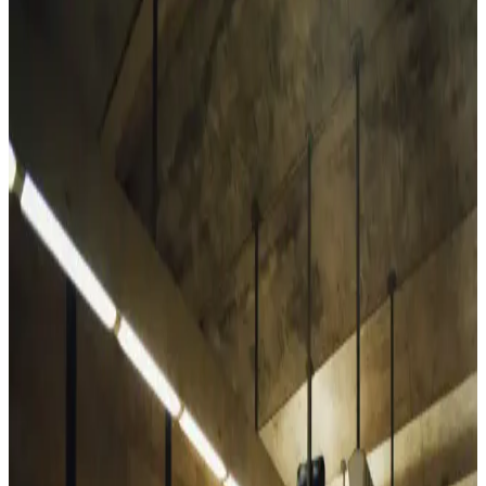
Naked & Famous Kadın Selvedge Denim: Fit,
Kesim ve Kullanıcı Deneyimleri Analizi
Naked & Famous Rainbow Core kadın selvedge kot pantolonları,
klasik kesim ve yüksek bel yapısıyla dengeli bir fit sunuyor.
Kullanıcı deneyimleri, kotun zamanla yumuşaması ve estetik renk
solmalarını öne çıkarıyor.
Alya Underwear Kadın Pamuklu Hipster Slip
Külotları Günlük Konfor ve Dayanıklılık İçin
Alya Underwear'in pamuklu kadın hipster slipleri, 10 renk
seçeneğiyle, yumuşak ve dayanıklı yapısıyla günlük rahatlık sunar,
uzun ömürlü ve şık bir iç giyim seçeneği sağlar.
Vaen Kadın Pamuk Elastan Likralı Sıfır Kol Atlet:
Günlük Şıklık ve Konfor Bir Arada
Vaen markasının pamuk elastan likralı atletleri, yumuşak ve nefes
alabilir kumaşıyla gün boyu konfor sağlar, şık tasarımıyla her
gardroba uyum sağlar.
Laviyonsa Hasır Yazlık Vizör Şapka: Yaz Aylarında