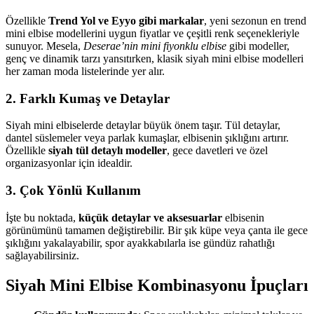
Özellikle
Trend Yol ve Eyyo gibi markalar
, yeni sezonun en trend
mini elbise modellerini uygun fiyatlar ve çeşitli renk seçenekleriyle
sunuyor. Mesela,
Deserae’nin mini fiyonklu elbise
gibi modeller,
genç ve dinamik tarzı yansıtırken, klasik siyah mini elbise modelleri
her zaman moda listelerinde yer alır.
2. Farklı Kumaş ve Detaylar
Siyah mini elbiselerde detaylar büyük önem taşır. Tül detaylar,
dantel süslemeler veya parlak kumaşlar, elbisenin şıklığını artırır.
Özellikle
siyah tül detaylı modeller
, gece davetleri ve özel
organizasyonlar için idealdir.
3. Çok Yönlü Kullanım
İşte bu noktada,
küçük detaylar ve aksesuarlar
elbisenin
görünümünü tamamen değiştirebilir. Bir şık küpe veya çanta ile gece
şıklığını yakalayabilir, spor ayakkabılarla ise gündüz rahatlığı
sağlayabilirsiniz.
Siyah Mini Elbise Kombinasyonu İpuçları