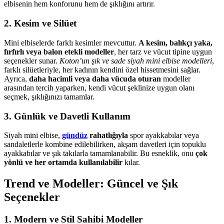
elbisenin hem konforunu hem de şıklığını artırır.
2. Kesim ve Silüet
Mini elbiselerde farklı kesimler mevcuttur.
A kesim, balıkçı yaka,
fırfırlı veya balon etekli modeller
, her tarz ve vücut tipine uygun
seçenekler sunar.
Koton’un şık ve sade siyah mini elbise modelleri
,
farklı silüetleriyle, her kadının kendini özel hissetmesini sağlar.
Ayrıca,
daha hacimli veya daha vücuda oturan
modeller
arasından tercih yaparken, kendi vücut şeklinize uygun olanı
seçmek, şıklığınızı tamamlar.
3. Günlük ve Davetli Kullanım
Siyah mini elbise,
gündüz
rahatlığıyla
spor ayakkabılar veya
sandaletlerle kombine edilebilirken, akşam davetleri için topuklu
ayakkabılar ve şık takılarla tamamlanabilir. Bu esneklik, onu
çok
yönlü ve her ortamda kullanılabilir
kılar.
Trend ve Modeller: Güncel ve Şık
Seçenekler
1. Modern ve Stil Sahibi Modeller