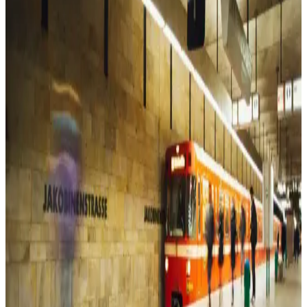
Güneşten Koruyan Şık ve Pratik Tasarım
Laviyonsa hasır vizör şapka, hafif ve şık tasarımıyla yaz aylarında
güneşten koruyan ideal bir aksesuar. Uzun siperliği ve hava akışını
kolaylaştıran yapısıyla konfor sağlar.
Pierre Cardin Kahverengi Monogram Kadın Omuz
Çantası Günlük Kullanım İçin Uygun
Pierre Cardin'in kahverengi monogram kadın omuz çantası, şıklık ve
fonksiyonelliği bir arada sunar. Geniş iç hacmi ve ayarlanabilir
askısıyla günlük kullanım için ideal, dayanıklı suni deri malzeme ile
tasarlanmıştır.
Kadın Spor Ayakkabıları Karşılaştırması: Puma
Skyrocket Lite ve Skechers Summits Özellikleri
Puma Skyrocket Lite ve Skechers Summits kadın spor ayakkabıları,
konfor, tasarım ve kullanım alanları açısından detaylı karşılaştırma
ile sizin için analiz edildi.
Beyaz Elbise Modelleri: Çeşitleri ve Kombin
Önerileriyle Zamansız Şıklık