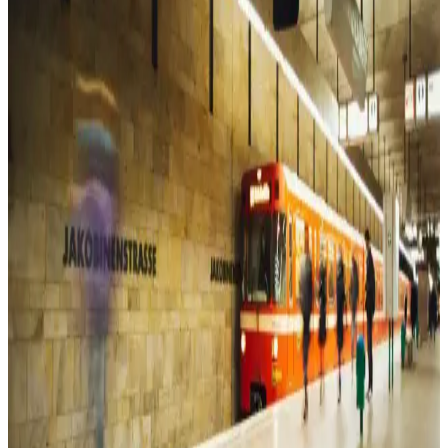
Laviyonsa hasır vizör şapka, hafif ve şık tasarımıyla yaz aylarında
güneşten koruyan ideal bir aksesuar. Uzun siperliği ve hava akışını
kolaylaştıran yapısıyla konfor sağlar.
Pierre Cardin Kahverengi Monogram Kadın Omuz
Çantası Günlük Kullanım İçin Uygun
Pierre Cardin'in kahverengi monogram kadın omuz çantası, şıklık ve
fonksiyonelliği bir arada sunar. Geniş iç hacmi ve ayarlanabilir
askısıyla günlük kullanım için ideal, dayanıklı suni deri malzeme ile
tasarlanmıştır.
Kadın Spor Ayakkabıları Karşılaştırması: Puma
Skyrocket Lite ve Skechers Summits Özellikleri
Puma Skyrocket Lite ve Skechers Summits kadın spor ayakkabıları,
konfor, tasarım ve kullanım alanları açısından detaylı karşılaştırma
ile sizin için analiz edildi.
Beyaz Elbise Modelleri: Çeşitleri ve Kombin
Önerileriyle Zamansız Şıklık
Beyaz elbise modelleri, farklı tarzlara ve ihtiyaçlara uygun çeşitli