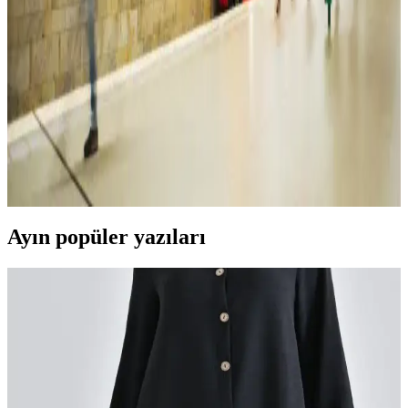
Beyaz elbise modelleri, farklı tarzlara ve ihtiyaçlara uygun çeşitli
seçenekler sunar. Günlük, resmi veya modern tasarımlarla şıklığınızı
tamamlayın, trendleri yakalayın.
Kadın Kot Modelleri ve Kombinasyon İpuçlarıyla
Şıklık ve Rahatlık Yakalayın
Kadın kot, farklı modelleri ve kombinasyon seçenekleriyle her tarz
ve ihtiyaca uygun, şıklık ve rahatlığı bir arada sunan vazgeçilmez bir
giyim parçasıdır.
Ayın popüler yazıları