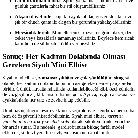
Gündüz kullanımında
: Spor ayakkabılar, minimal takılar ve
günlük çantalarla rahat bir stil oluşturabilirsiniz.
Akşam davetinde
: Topuklu ayakkabılar, gösterişli takılar ve
şık bir clutch çanta ile elegan bir görünüm yakalayabilirsiniz.
Mevsimlik tercih
: Mini elbisenizi, mevsime göre blazer, deri
ceket veya kazaklarla tamamlayabilirsiniz. Böylece hem sıcak
kalır hem de stilinizden ödün vermezsiniz.
Sonuç: Her Kadının Dolabında Olması
Gereken Siyah Mini Elbise
Siyah mini elbise,
zamansız şıklığın ve çok yönlülüğün simgesi
olarak, her kadının dolabında bulunması gereken temel parçalardan
biridir. Günlük hayatta rahatlıkla kullanılabileceği gibi, özel günlerin
de vazgeçilmez şıklık unsuru haline gelir. Ayrıca, uygun aksesuar ve
ayakkabılarla her tarz ve zevke hitap edebilir.
Unutmayın, doğru kesim ve kumaş seçimleriyle, kendinizi hem rahat
hem de özgüvenli hissedebilirsiniz. Siyah mini elbise,
tarzınızı
yansıtmanın en kolay ve etkili yolu
olarak, şıklık ve fonksiyonelliği
bir arada sunar. Bu nedenle, gardırobunuza birkaç farklı model
eklemek, stilinizi yeni bir seviyeye taşımanın anahtarıdır.