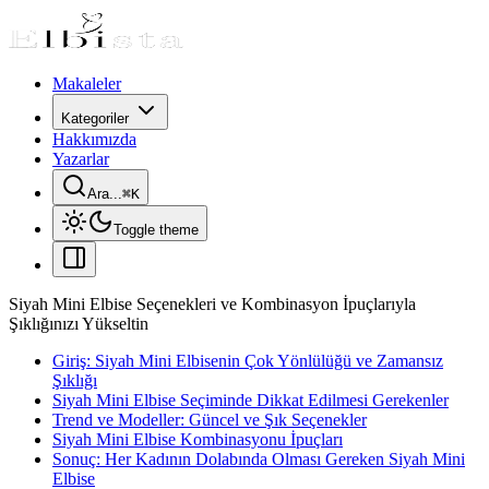
Makaleler
Kategoriler
Hakkımızda
Yazarlar
Ara...
⌘
K
Toggle theme
Siyah Mini Elbise Seçenekleri ve Kombinasyon İpuçlarıyla
Şıklığınızı Yükseltin
Giriş: Siyah Mini Elbisenin Çok Yönlülüğü ve Zamansız
Şıklığı
Siyah Mini Elbise Seçiminde Dikkat Edilmesi Gerekenler
Trend ve Modeller: Güncel ve Şık Seçenekler
Siyah Mini Elbise Kombinasyonu İpuçları
Sonuç: Her Kadının Dolabında Olması Gereken Siyah Mini
Elbise