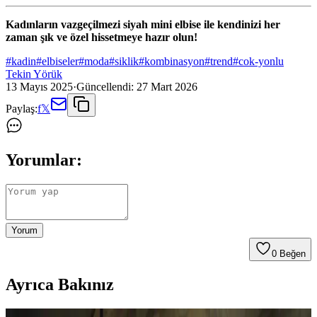
Kadınların vazgeçilmezi siyah mini elbise ile kendinizi her
zaman şık ve özel hissetmeye hazır olun!
#
kadin
#
elbiseler
#
moda
#
siklik
#
kombinasyon
#
trend
#
cok-yonlu
Tekin Yörük
13 Mayıs 2025
·
Güncellendi:
27 Mart 2026
Paylaş:
f
𝕏
Yorumlar:
Yorum
0
Beğen
Ayrıca Bakınız