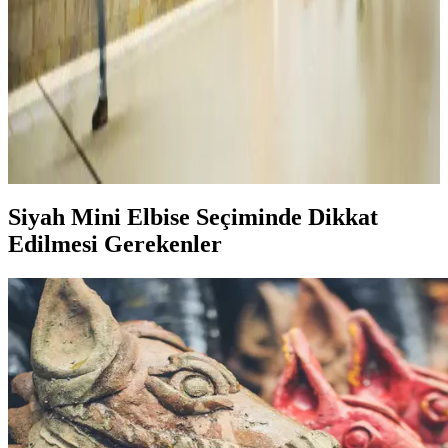
seçenekler sunar. Günlük, resmi veya modern tasarımlarla şıklığınızı
tamamlayın, trendleri yakalayın.
Kadın Kot Modelleri ve Kombinasyon İpuçlarıyla
Şıklık ve Rahatlık Yakalayın
Kadın kot, farklı modelleri ve kombinasyon seçenekleriyle her tarz
ve ihtiyaca uygun, şıklık ve rahatlığı bir arada sunan vazgeçilmez bir
giyim parçasıdır.
Siyah Mini Elbise Seçiminde Dikkat
Edilmesi Gerekenler