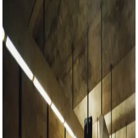
Naked & Famous Rainbow Core kadın selvedge kot pantolonları,
klasik kesim ve yüksek bel yapısıyla dengeli bir fit sunuyor.
Kullanıcı deneyimleri, kotun zamanla yumuşaması ve estetik renk
solmalarını öne çıkarıyor.
Alya Underwear Kadın Pamuklu Hipster Slip
Külotları Günlük Konfor ve Dayanıklılık İçin
Alya Underwear'in pamuklu kadın hipster slipleri, 10 renk
seçeneğiyle, yumuşak ve dayanıklı yapısıyla günlük rahatlık sunar,
uzun ömürlü ve şık bir iç giyim seçeneği sağlar.
Vaen Kadın Pamuk Elastan Likralı Sıfır Kol Atlet:
Günlük Şıklık ve Konfor Bir Arada
Vaen markasının pamuk elastan likralı atletleri, yumuşak ve nefes
alabilir kumaşıyla gün boyu konfor sağlar, şık tasarımıyla her
gardroba uyum sağlar.
Laviyonsa Hasır Yazlık Vizör Şapka: Yaz Aylarında
Güneşten Koruyan Şık ve Pratik Tasarım