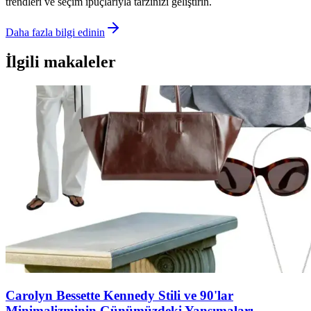
trendleri ve seçim ipuçlarıyla tarzınızı geliştirin.
Daha fazla bilgi edinin
İlgili makaleler
Carolyn Bessette Kennedy Stili ve 90'lar
Minimalizminin Günümüzdeki Yansımaları