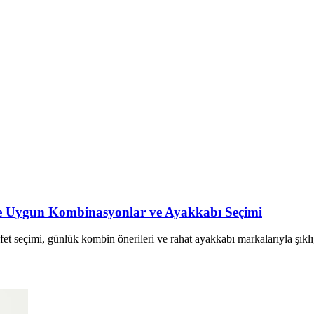
ine Uygun Kombinasyonlar ve Ayakkabı Seçimi
yafet seçimi, günlük kombin önerileri ve rahat ayakkabı markalarıyla şıkl