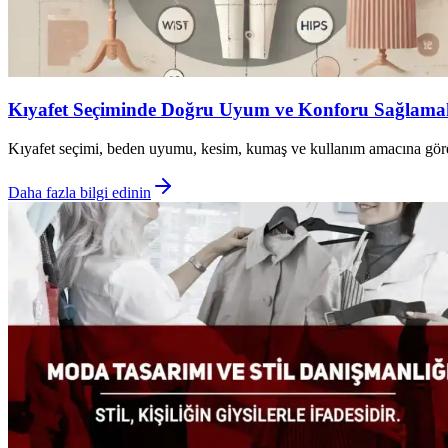
Kıyafet Seçiminde Doğru Uyum ve Konforu Sağlamak 
Kıyafet seçimi, beden uyumu, kesim, kumaş ve kullanım amacına göre ya
Daha fazla bilgi edinin