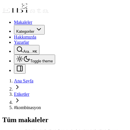
Makaleler
Kategoriler
Hakkımızda
Yazarlar
Ara...
⌘
K
Toggle theme
Ana Sayfa
Etiketler
#
kombinasyon
Tüm makaleler