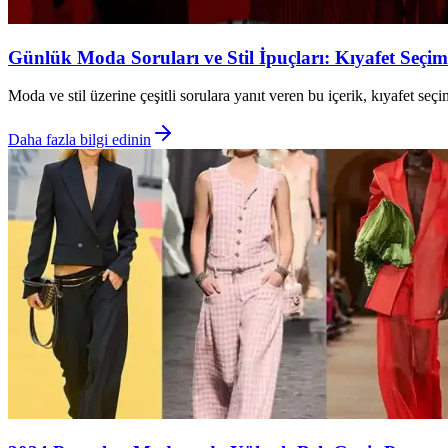
Günlük Moda Soruları ve Stil İpuçları: Kıyafet Seçi
Moda ve stil üzerine çeşitli sorulara yanıt veren bu içerik, kıyafet se
Daha fazla bilgi edinin