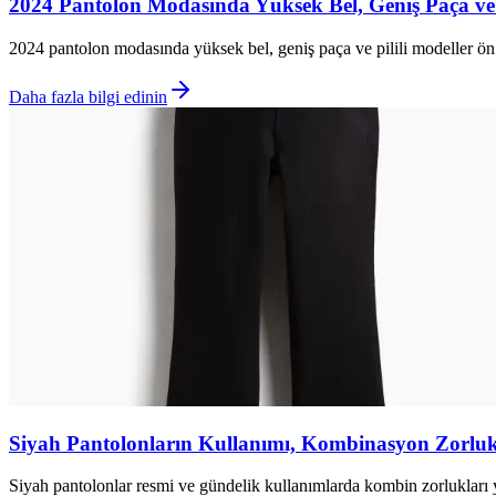
2024 Pantolon Modasında Yüksek Bel, Geniş Paça ve 
2024 pantolon modasında yüksek bel, geniş paça ve pilili modeller ön 
Daha fazla bilgi edinin
Siyah Pantolonların Kullanımı, Kombinasyon Zorlukla
Siyah pantolonlar resmi ve gündelik kullanımlarda kombin zorlukları yara