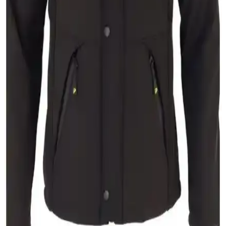
Modern tasarımı ve su itici özelliğiyle öne çıkan İxir nakış armalı
erkek montu, hafifliği ve dayanıklılığıyla her mevsim rahatlık sağlar.
DeFacto Erkek Şişme Mont Karşılaştırması:
Kapüşonlu ve Slim Fit Modelleri Analizi
İki farklı DeFacto şişme mont modelinin malzeme, tasarım ve
kullanıcı deneyimleri açısından detaylı karşılaştırması, seçim
yaparken dikkat edilmesi gereken noktaları içeriyor.
Pobudo Koyu Lacivert Renk Hardal Kürklü Kot
Mont İncelemesi ve Özellikleri
Pobudo'nun koyu lacivert, hardal kürklü kot montu, 2024 sezonuna
uygun, şık ve fonksiyonel tasarımıyla dikkat çeker. Kaliteli malzeme
ve detaylar, rahatlık ve dayanıklılık sağlar.
Prifaldi Erkek Siyah Softshell Mont ve Stil Kombin
Kapşonlu Mont Karşılaştırması
İki erkek mont modelinin özellikleri, malzeme kalitesi ve kullanıcı
deneyimleri detaylı karşılaştırmasıyla, en uygun seçimi yapmanıza
yardımcı oluyor.