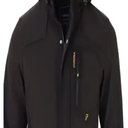
Erkek Siyah Şişme Montlar: Modern ve
Fonksiyonel Kış Giyim Seçenekleri
Siyah şişme montlar, sıcak tutma ve şıklığı bir arada sunar. Farklı
modelleri ve kombin önerileriyle, her erkeğin gardırobunda
bulunması gereken pratik ve şık kış giyim parçasıdır.
Erkek Kaşmir Mont: Şıklık ve Konforun En İyi
Seçenekleri
Yüksek kaliteli kaşmir montlar, şıklık ve konforu bir arada sunar.
Doğal kumaş özellikleri, dayanıklılığı ve stil detaylarıyla erkek
gardırobunun vazgeçilmezi olur.
Erkekler İçin Anorak Montlar: Fonksiyonellik ve
Şıklık Bir Arada Güncel Trendler
Erkek anorak montlar, su ve rüzgar geçirmez özellikleriyle şehir ve
doğa aktivitelerinde ideal, dayanıklı ve şık seçenekler sunar. Güncel
trendler ve fonksiyonel detaylar öne çıkıyor.
İxir Nakış Armalı Mevsimlik Erkek Mont ve Ceket
Lacivert Modern ve Dayanıklı Tasarım