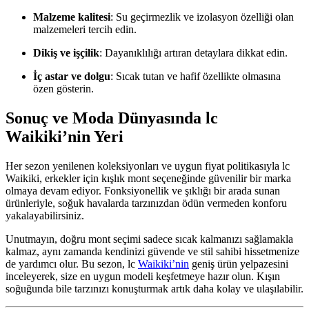
Malzeme kalitesi
: Su geçirmezlik ve izolasyon özelliği olan
malzemeleri tercih edin.
Dikiş ve işçilik
: Dayanıklılığı artıran detaylara dikkat edin.
İç astar ve dolgu
: Sıcak tutan ve hafif özellikte olmasına
özen gösterin.
Sonuç ve Moda Dünyasında lc
Waikiki’nin Yeri
Her sezon yenilenen koleksiyonları ve uygun fiyat politikasıyla lc
Waikiki, erkekler için kışlık mont seçeneğinde güvenilir bir marka
olmaya devam ediyor. Fonksiyonellik ve şıklığı bir arada sunan
ürünleriyle, soğuk havalarda tarzınızdan ödün vermeden konforu
yakalayabilirsiniz.
Unutmayın, doğru mont seçimi sadece sıcak kalmanızı sağlamakla
kalmaz, aynı zamanda kendinizi güvende ve stil sahibi hissetmenize
de yardımcı olur. Bu sezon, lc
Waikiki’nin
geniş ürün yelpazesini
inceleyerek, size en uygun modeli keşfetmeye hazır olun. Kışın
soğuğunda bile tarzınızı konuşturmak artık daha kolay ve ulaşılabilir.