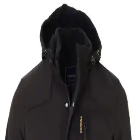
Helen Goods Erkek Mont Seçenekleri: Şıklık ve
Fonksiyonellik Bir Arada
Helen Goods erkek montları, su ve rüzgar geçirmez özellikleriyle
dayanıklılık ve şıklığı bir arada sunar. Çok çeşitli modeller ve renk
seçenekleriyle, günlük ve outdoor kullanım için ideal çözümler
sağlar.
Erkek Siyah Şişme Montlar: Modern ve
Fonksiyonel Kış Giyim Seçenekleri
Siyah şişme montlar, sıcak tutma ve şıklığı bir arada sunar. Farklı
modelleri ve kombin önerileriyle, her erkeğin gardırobunda
bulunması gereken pratik ve şık kış giyim parçasıdır.
Erkek Kaşmir Mont: Şıklık ve Konforun En İyi
Seçenekleri
Yüksek kaliteli kaşmir montlar, şıklık ve konforu bir arada sunar.
Doğal kumaş özellikleri, dayanıklılığı ve stil detaylarıyla erkek
gardırobunun vazgeçilmezi olur.