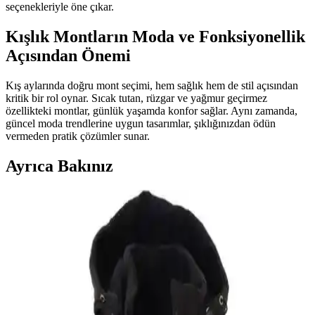
seçenekleriyle öne çıkar.
Kışlık Montların Moda ve Fonksiyonellik
Açısından Önemi
Kış aylarında doğru mont seçimi, hem sağlık hem de stil açısından
kritik bir rol oynar. Sıcak tutan, rüzgar ve yağmur geçirmez
özellikteki montlar, günlük yaşamda konfor sağlar. Aynı zamanda,
güncel moda trendlerine uygun tasarımlar, şıklığınızdan ödün
vermeden pratik çözümler sunar.
Ayrıca Bakınız
Helen Goods Erkek Mont Seçenekleri: Şıklık ve
Fonksiyonellik Bir Arada
Helen Goods erkek montları, su ve rüzgar geçirmez özellikleriyle
dayanıklılık ve şıklığı bir arada sunar. Çok çeşitli modeller ve renk
seçenekleriyle, günlük ve outdoor kullanım için ideal çözümler
sağlar.