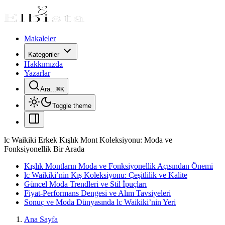
Makaleler
Kategoriler
Hakkımızda
Yazarlar
Ara...
⌘
K
Toggle theme
lc Waikiki Erkek Kışlık Mont Koleksiyonu: Moda ve
Fonksiyonellik Bir Arada
Kışlık Montların Moda ve Fonksiyonellik Açısından Önemi
lc Waikiki’nin Kış Koleksiyonu: Çeşitlilik ve Kalite
Güncel Moda Trendleri ve Stil İpuçları
Fiyat-Performans Dengesi ve Alım Tavsiyeleri
Sonuç ve Moda Dünyasında lc Waikiki’nin Yeri
Ana Sayfa