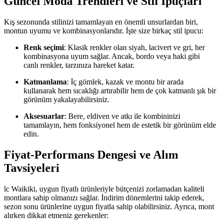
Güncel Moda Trendleri ve Stil İpuçları
Kış sezonunda stilinizi tamamlayan en önemli unsurlardan biri,
montun uyumu ve kombinasyonlarıdır. İşte size birkaç stil ipucu:
Renk seçimi
: Klasik renkler olan siyah, lacivert ve gri, her
kombinasyona uyum sağlar. Ancak, bordo veya haki gibi
canlı renkler, tarzınıza hareket katar.
Katmanlama
: İç gömlek, kazak ve montu bir arada
kullanarak hem sıcaklığı artırabilir hem de çok katmanlı şık bir
görünüm yakalayabilirsiniz.
Aksesuarlar
: Bere, eldiven ve atkı ile kombininizi
tamamlayın, hem fonksiyonel hem de estetik bir görünüm elde
edin.
Fiyat-Performans Dengesi ve Alım
Tavsiyeleri
lc Waikiki, uygun fiyatlı ürünleriyle bütçenizi zorlamadan kaliteli
montlara sahip olmanızı sağlar. İndirim dönemlerini takip ederek,
sezon sonu ürünlerine uygun fiyatla sahip olabilirsiniz. Ayrıca, mont
alırken dikkat etmeniz gerekenler: