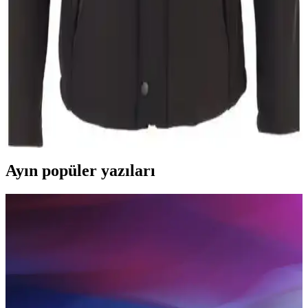
Pobudo'nun koyu lacivert, hardal kürklü kot montu, 2024 sezonuna
uygun, şık ve fonksiyonel tasarımıyla dikkat çeker. Kaliteli malzeme
ve detaylar, rahatlık ve dayanıklılık sağlar.
Prifaldi Erkek Siyah Softshell Mont ve Stil Kombin
Kapşonlu Mont Karşılaştırması
İki erkek mont modelinin özellikleri, malzeme kalitesi ve kullanıcı
deneyimleri detaylı karşılaştırmasıyla, en uygun seçimi yapmanıza
yardımcı oluyor.
Ayın popüler yazıları