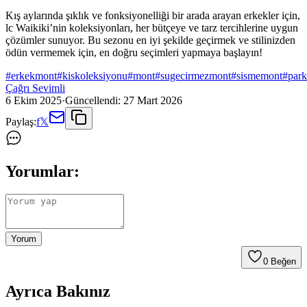
Kış aylarında şıklık ve fonksiyonelliği bir arada arayan erkekler için,
lc Waikiki’nin koleksiyonları, her bütçeye ve tarz tercihlerine uygun
çözümler sunuyor. Bu sezonu en iyi şekilde geçirmek ve stilinizden
ödün vermemek için, en doğru seçimleri yapmaya başlayın!
#
erkekmont
#
kiskoleksiyonu
#
mont
#
sugecirmezmont
#
sismemont
#
par
Çağrı Sevimli
6 Ekim 2025
·
Güncellendi:
27 Mart 2026
Paylaş:
f
𝕏
Yorumlar:
Yorum
0
Beğen
Ayrıca Bakınız