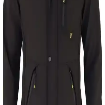
Erkekler İçin Anorak Montlar: Fonksiyonellik ve
Şıklık Bir Arada Güncel Trendler
Erkek anorak montlar, su ve rüzgar geçirmez özellikleriyle şehir ve
doğa aktivitelerinde ideal, dayanıklı ve şık seçenekler sunar. Güncel
trendler ve fonksiyonel detaylar öne çıkıyor.
İxir Nakış Armalı Mevsimlik Erkek Mont ve Ceket
Lacivert Modern ve Dayanıklı Tasarım
Modern tasarımı ve su itici özelliğiyle öne çıkan İxir nakış armalı
erkek montu, hafifliği ve dayanıklılığıyla her mevsim rahatlık sağlar.
DeFacto Erkek Şişme Mont Karşılaştırması:
Kapüşonlu ve Slim Fit Modelleri Analizi
İki farklı DeFacto şişme mont modelinin malzeme, tasarım ve
kullanıcı deneyimleri açısından detaylı karşılaştırması, seçim
yaparken dikkat edilmesi gereken noktaları içeriyor.
Pobudo Koyu Lacivert Renk Hardal Kürklü Kot
Mont İncelemesi ve Özellikleri