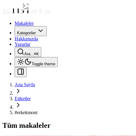
Makaleler
Kategoriler
Hakkımızda
Yazarlar
Ara...
⌘
K
Toggle theme
Ana Sayfa
Etiketler
#
erkekmont
Tüm makaleler