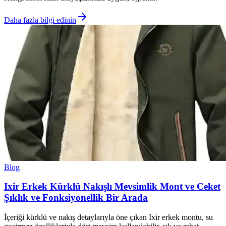
Daha fazla bilgi edinin
Blog
Ixir Erkek Kürklü Nakışlı Mevsimlik Mont ve Ceket
Şıklık ve Fonksiyonellik Bir Arada
İçeriği kürklü ve nakış detaylarıyla öne çıkan Ixir erkek montu, su