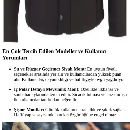
Prifaldi Erkek Siyah Softshell Mont ve Stil Kombin
Kapşonlu Mont Karşılaştırması
İki erkek mont modelinin özellikleri, malzeme kalitesi ve kullanıcı
deneyimleri detaylı karşılaştırmasıyla, en uygun seçimi yapmanıza
yardımcı oluyor.
En Çok Tercih Edilen Modeller ve Kullanıcı
Yorumları
Su ve Rüzgar Geçirmez Siyah Mont:
En uygun fiyatlı
seçenekler arasında yer alır ve kullanıcılardan yüksek puan
alır. Kullanıcılar, dayanıklılığı ve hafifliğiyle övgü yağdırıyor.
İç Polar Detaylı Mevsimlik Mont:
Özellikle ilkbahar ve
sonbahar aylarında tercih edilir. Sıcacık tutması ve tarz duruşu
ile kullanıcılar tarafından beğenilir.
Şişme Montlar:
Günlük kullanımda rahatlık ve şıklık sağlar.
Hafif yapısı sayesinde hareket özgürlüğüne engel olmaz.