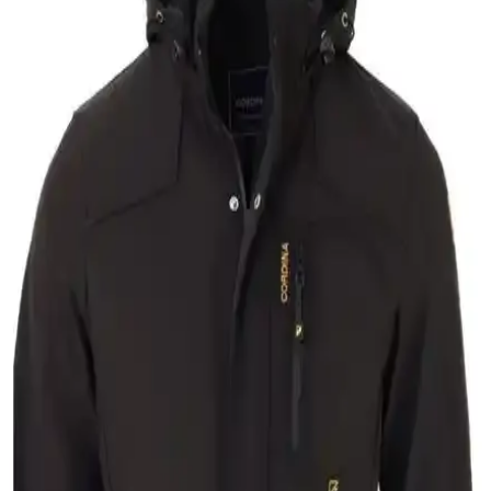
sağlar.
Erkek Siyah Şişme Montlar: Modern ve
Fonksiyonel Kış Giyim Seçenekleri
Siyah şişme montlar, sıcak tutma ve şıklığı bir arada sunar. Farklı
modelleri ve kombin önerileriyle, her erkeğin gardırobunda
bulunması gereken pratik ve şık kış giyim parçasıdır.
Erkek Kaşmir Mont: Şıklık ve Konforun En İyi
Seçenekleri
Yüksek kaliteli kaşmir montlar, şıklık ve konforu bir arada sunar.
Doğal kumaş özellikleri, dayanıklılığı ve stil detaylarıyla erkek
gardırobunun vazgeçilmezi olur.
Erkekler İçin Anorak Montlar: Fonksiyonellik ve
Şıklık Bir Arada Güncel Trendler
Erkek anorak montlar, su ve rüzgar geçirmez özellikleriyle şehir ve
doğa aktivitelerinde ideal, dayanıklı ve şık seçenekler sunar. Güncel
trendler ve fonksiyonel detaylar öne çıkıyor.