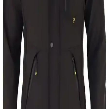
Erkek anorak montlar, su ve rüzgar geçirmez özellikleriyle şehir ve
doğa aktivitelerinde ideal, dayanıklı ve şık seçenekler sunar. Güncel
trendler ve fonksiyonel detaylar öne çıkıyor.
İxir Nakış Armalı Mevsimlik Erkek Mont ve Ceket
Lacivert Modern ve Dayanıklı Tasarım
Modern tasarımı ve su itici özelliğiyle öne çıkan İxir nakış armalı
erkek montu, hafifliği ve dayanıklılığıyla her mevsim rahatlık sağlar.
DeFacto Erkek Şişme Mont Karşılaştırması:
Kapüşonlu ve Slim Fit Modelleri Analizi
İki farklı DeFacto şişme mont modelinin malzeme, tasarım ve
kullanıcı deneyimleri açısından detaylı karşılaştırması, seçim
yaparken dikkat edilmesi gereken noktaları içeriyor.
Pobudo Koyu Lacivert Renk Hardal Kürklü Kot
Mont İncelemesi ve Özellikleri
Pobudo'nun koyu lacivert, hardal kürklü kot montu, 2024 sezonuna
uygun, şık ve fonksiyonel tasarımıyla dikkat çeker. Kaliteli malzeme
ve detaylar, rahatlık ve dayanıklılık sağlar.