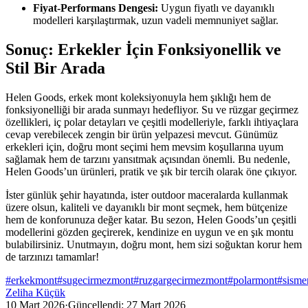
Fiyat-Performans Dengesi:
Uygun fiyatlı ve dayanıklı
modelleri karşılaştırmak, uzun vadeli memnuniyet sağlar.
Sonuç: Erkekler İçin Fonksiyonellik ve
Stil Bir Arada
Helen Goods, erkek mont koleksiyonuyla hem şıklığı hem de
fonksiyonelliği bir arada sunmayı hedefliyor. Su ve rüzgar geçirmez
özellikleri, iç polar detayları ve çeşitli modelleriyle, farklı ihtiyaçlara
cevap verebilecek zengin bir ürün yelpazesi mevcut. Günümüz
erkekleri için, doğru mont seçimi hem mevsim koşullarına uyum
sağlamak hem de tarzını yansıtmak açısından önemli. Bu nedenle,
Helen Goods’un ürünleri, pratik ve şık bir tercih olarak öne çıkıyor.
İster günlük şehir hayatında, ister outdoor maceralarda kullanmak
üzere olsun, kaliteli ve dayanıklı bir mont seçmek, hem bütçenize
hem de konforunuza değer katar. Bu sezon, Helen Goods’un çeşitli
modellerini gözden geçirerek, kendinize en uygun ve en şık montu
bulabilirsiniz. Unutmayın, doğru mont, hem sizi soğuktan korur hem
de tarzınızı tamamlar!
#
erkekmont
#
sugecirmezmont
#
ruzgargecirmezmont
#
polarmont
#
sism
Zeliha Küçük
10 Mart 2026
·
Güncellendi:
27 Mart 2026