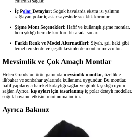
etmenizi sağlar.
İç P
olar
Detaylar:
Soğuk havalarda ekstra ısı yalıtımı
sağlayan polar iç astar sayesinde sıcaklık korunur.
Şişme Mont Seçenekleri:
Hafif ve kullanışlı şişme montlar,
hem şıklığı hem de konforu bir arada sunar.
Farklı Renk ve Model Alternatifleri:
Siyah, gri, haki gibi
temel renklerde ve çeşitli kesimlerde montlar mevcuttur.
Mevsimlik ve Çok Amaçlı Montlar
Helen Goods’un ürün gamında
mevsimlik montlar
, özellikle
ilkbahar ve sonbahar aylarında kullanıma uygundur. Bu montlar,
hafif yapılarıyla hareket kolaylığı sağlar ve günlük şıklığa uyum
sağlar. Ayrıca,
kış ayları için tasarlanmış
iç polar detaylı modeller,
soğuk havanın etkisini minimuma indirir.
Ayrıca Bakınız
Helen Goods Erkek Mont Seçenekleri: Şıklık ve
Fonksiyonellik Bir Arada