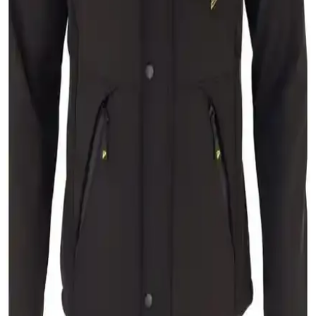
İxir Nakış Armalı Mevsimlik Erkek Mont ve Ceket
Lacivert Modern ve Dayanıklı Tasarım
Modern tasarımı ve su itici özelliğiyle öne çıkan İxir nakış armalı
erkek montu, hafifliği ve dayanıklılığıyla her mevsim rahatlık sağlar.
DeFacto Erkek Şişme Mont Karşılaştırması:
Kapüşonlu ve Slim Fit Modelleri Analizi
İki farklı DeFacto şişme mont modelinin malzeme, tasarım ve
kullanıcı deneyimleri açısından detaylı karşılaştırması, seçim
yaparken dikkat edilmesi gereken noktaları içeriyor.
Pobudo Koyu Lacivert Renk Hardal Kürklü Kot
Mont İncelemesi ve Özellikleri
Pobudo'nun koyu lacivert, hardal kürklü kot montu, 2024 sezonuna
uygun, şık ve fonksiyonel tasarımıyla dikkat çeker. Kaliteli malzeme
ve detaylar, rahatlık ve dayanıklılık sağlar.
Prifaldi Erkek Siyah Softshell Mont ve Stil Kombin
Kapşonlu Mont Karşılaştırması