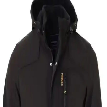
Helen Goods erkek montları, su ve rüzgar geçirmez özellikleriyle
dayanıklılık ve şıklığı bir arada sunar. Çok çeşitli modeller ve renk
seçenekleriyle, günlük ve outdoor kullanım için ideal çözümler
sağlar.
Erkek Siyah Şişme Montlar: Modern ve
Fonksiyonel Kış Giyim Seçenekleri
Siyah şişme montlar, sıcak tutma ve şıklığı bir arada sunar. Farklı
modelleri ve kombin önerileriyle, her erkeğin gardırobunda
bulunması gereken pratik ve şık kış giyim parçasıdır.
Erkek Kaşmir Mont: Şıklık ve Konforun En İyi
Seçenekleri
Yüksek kaliteli kaşmir montlar, şıklık ve konforu bir arada sunar.
Doğal kumaş özellikleri, dayanıklılığı ve stil detaylarıyla erkek
gardırobunun vazgeçilmezi olur.
Erkekler İçin Anorak Montlar: Fonksiyonellik ve
Şıklık Bir Arada Güncel Trendler