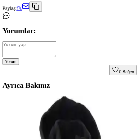
Paylaş:
f
𝕏
Yorumlar:
Yorum
0
Beğen
Ayrıca Bakınız
Helen Goods Erkek Mont Seçenekleri: Şıklık ve
Fonksiyonellik Bir Arada
Helen Goods erkek montları, su ve rüzgar geçirmez özellikleriyle
dayanıklılık ve şıklığı bir arada sunar. Çok çeşitli modeller ve renk
seçenekleriyle, günlük ve outdoor kullanım için ideal çözümler