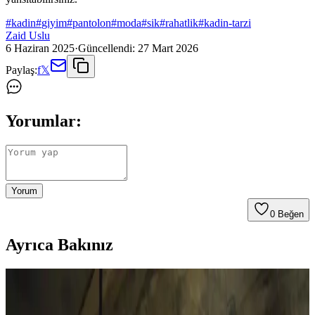
#
kadin
#
giyim
#
pantolon
#
moda
#
sik
#
rahatlik
#
kadin-tarzi
Zaid Uslu
6 Haziran 2025
·
Güncellendi:
27 Mart 2026
Paylaş:
f
𝕏
Yorumlar:
Yorum
0
Beğen
Ayrıca Bakınız
Naked & Famous Kadın Selvedge Denim: Fit,
Kesim ve Kullanıcı Deneyimleri Analizi