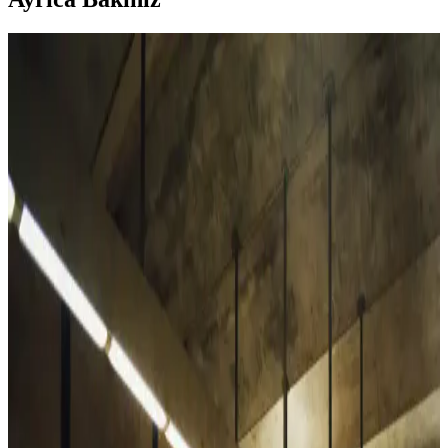
Naked & Famous Kadın Selvedge Denim: Fit,
Kesim ve Kullanıcı Deneyimleri Analizi
Naked & Famous Rainbow Core kadın selvedge kot pantolonları,
klasik kesim ve yüksek bel yapısıyla dengeli bir fit sunuyor.
Kullanıcı deneyimleri, kotun zamanla yumuşaması ve estetik renk
solmalarını öne çıkarıyor.
Alya Underwear Kadın Pamuklu Hipster Slip
Külotları Günlük Konfor ve Dayanıklılık İçin
Alya Underwear'in pamuklu kadın hipster slipleri, 10 renk
seçeneğiyle, yumuşak ve dayanıklı yapısıyla günlük rahatlık sunar,
uzun ömürlü ve şık bir iç giyim seçeneği sağlar.
Vaen Kadın Pamuk Elastan Likralı Sıfır Kol Atlet:
Günlük Şıklık ve Konfor Bir Arada
Vaen markasının pamuk elastan likralı atletleri, yumuşak ve nefes
alabilir kumaşıyla gün boyu konfor sağlar, şık tasarımıyla her
gardroba uyum sağlar.