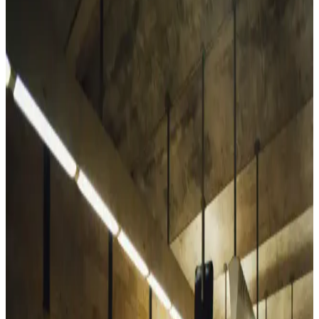
Naked & Famous Rainbow Core kadın selvedge kot pantolonları,
klasik kesim ve yüksek bel yapısıyla dengeli bir fit sunuyor.
Kullanıcı deneyimleri, kotun zamanla yumuşaması ve estetik renk
solmalarını öne çıkarıyor.
Alya Underwear Kadın Pamuklu Hipster Slip
Külotları Günlük Konfor ve Dayanıklılık İçin
Alya Underwear'in pamuklu kadın hipster slipleri, 10 renk
seçeneğiyle, yumuşak ve dayanıklı yapısıyla günlük rahatlık sunar,
uzun ömürlü ve şık bir iç giyim seçeneği sağlar.
Vaen Kadın Pamuk Elastan Likralı Sıfır Kol Atlet:
Günlük Şıklık ve Konfor Bir Arada
Vaen markasının pamuk elastan likralı atletleri, yumuşak ve nefes
alabilir kumaşıyla gün boyu konfor sağlar, şık tasarımıyla her
gardroba uyum sağlar.
Laviyonsa Hasır Yazlık Vizör Şapka: Yaz Aylarında
Güneşten Koruyan Şık ve Pratik Tasarım
Laviyonsa hasır vizör şapka, hafif ve şık tasarımıyla yaz aylarında