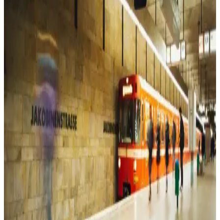
güneşten koruyan ideal bir aksesuar. Uzun siperliği ve hava akışını
kolaylaştıran yapısıyla konfor sağlar.
Pierre Cardin Kahverengi Monogram Kadın Omuz
Çantası Günlük Kullanım İçin Uygun
Pierre Cardin'in kahverengi monogram kadın omuz çantası, şıklık ve
fonksiyonelliği bir arada sunar. Geniş iç hacmi ve ayarlanabilir
askısıyla günlük kullanım için ideal, dayanıklı suni deri malzeme ile
tasarlanmıştır.
Kadın Spor Ayakkabıları Karşılaştırması: Puma
Skyrocket Lite ve Skechers Summits Özellikleri
Puma Skyrocket Lite ve Skechers Summits kadın spor ayakkabıları,
konfor, tasarım ve kullanım alanları açısından detaylı karşılaştırma
ile sizin için analiz edildi.
Beyaz Elbise Modelleri: Çeşitleri ve Kombin
Önerileriyle Zamansız Şıklık
Beyaz elbise modelleri, farklı tarzlara ve ihtiyaçlara uygun çeşitli
seçenekler sunar. Günlük, resmi veya modern tasarımlarla şıklığınızı