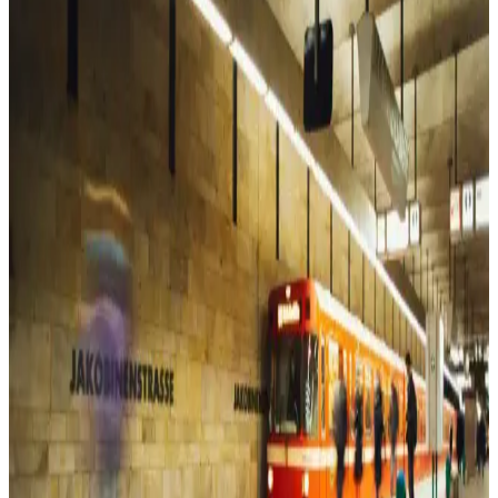
Laviyonsa Hasır Yazlık Vizör Şapka: Yaz Aylarında
Güneşten Koruyan Şık ve Pratik Tasarım
Laviyonsa hasır vizör şapka, hafif ve şık tasarımıyla yaz aylarında
güneşten koruyan ideal bir aksesuar. Uzun siperliği ve hava akışını
kolaylaştıran yapısıyla konfor sağlar.
Pierre Cardin Kahverengi Monogram Kadın Omuz
Çantası Günlük Kullanım İçin Uygun
Pierre Cardin'in kahverengi monogram kadın omuz çantası, şıklık ve
fonksiyonelliği bir arada sunar. Geniş iç hacmi ve ayarlanabilir
askısıyla günlük kullanım için ideal, dayanıklı suni deri malzeme ile
tasarlanmıştır.
Kadın Spor Ayakkabıları Karşılaştırması: Puma
Skyrocket Lite ve Skechers Summits Özellikleri
Puma Skyrocket Lite ve Skechers Summits kadın spor ayakkabıları,
konfor, tasarım ve kullanım alanları açısından detaylı karşılaştırma
ile sizin için analiz edildi.