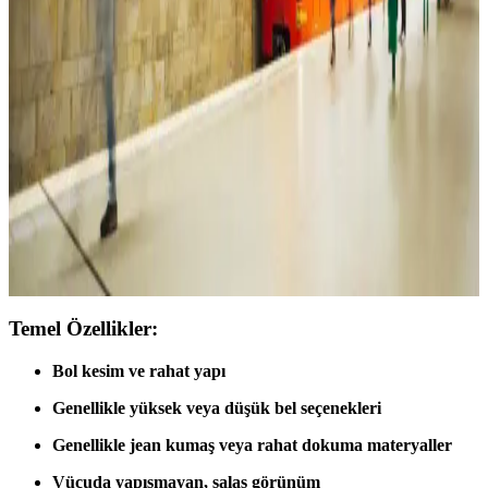
Beyaz Elbise Modelleri: Çeşitleri ve Kombin
Önerileriyle Zamansız Şıklık
Beyaz elbise modelleri, farklı tarzlara ve ihtiyaçlara uygun çeşitli
seçenekler sunar. Günlük, resmi veya modern tasarımlarla şıklığınızı
tamamlayın, trendleri yakalayın.
Kadın Kot Modelleri ve Kombinasyon İpuçlarıyla
Şıklık ve Rahatlık Yakalayın
Kadın kot, farklı modelleri ve kombinasyon seçenekleriyle her tarz
ve ihtiyaca uygun, şıklık ve rahatlığı bir arada sunan vazgeçilmez bir
giyim parçasıdır.
Temel Özellikler:
Bol kesim ve rahat yapı
Genellikle yüksek veya düşük bel seçenekleri
Genellikle jean kumaş veya rahat dokuma materyaller
Vücuda yapışmayan, salaş görünüm