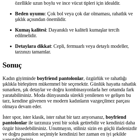
özellikle uzun boylu ve ince vücut tipleri için idealdir.
Beden uyumu
: Çok bol veya çok dar olmaması, rahatlık ve
şıklık açısından önemlidir.
Kumaş kalitesi
: Dayanıklı ve kaliteli kumaşlar tercih
edilmelidir.
Detaylara dikkat
: Cepli, fermuarlı veya detaylı modeller,
tarzınızı tamamlar.
Sonuç
Kadın giyiminde
boyfriend pantolonlar
, özgürlük ve rahatlığı
şıklıkla birleştiren mükemmel bir seçenektir. Günlük hayatta rahatlık
sunarken, şık detaylar ve doğru kombinasyonlarla her ortamda fark
yaratabilirsiniz. Moda dünyasında sürekli yenilenen ve gelişen bu
tarz, kendine güvenen ve modern kadınların vazgeçilmez parçası
olmaya devam eder.
İster spor, ister klasik, ister rahat bir tarz arıyorsanız,
boyfriend
pantolonlar
ile tarzınıza yeni bir soluk getirebilir ve kendinizi daha
özgür hissedebilirsiniz. Unutmayın, stiliniz sizin en güçlü ifadenizdir
ve doğru pantolon seçimiyle kendinizi her zaman en iyi şekilde
yansıtabilirsiniz.