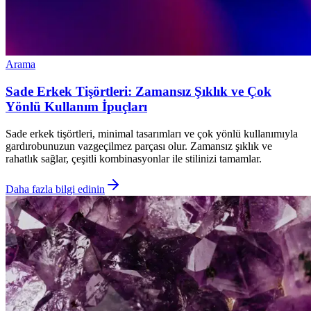
Arama
Sade Erkek Tişörtleri: Zamansız Şıklık ve Çok
Yönlü Kullanım İpuçları
Sade erkek tişörtleri, minimal tasarımları ve çok yönlü kullanımıyla
gardırobunuzun vazgeçilmez parçası olur. Zamansız şıklık ve
rahatlık sağlar, çeşitli kombinasyonlar ile stilinizi tamamlar.
Daha fazla bilgi edinin