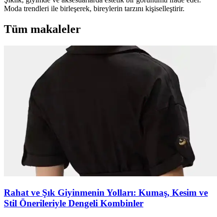
Moda trendleri ile birleşerek, bireylerin tarzını kişiselleştirir.
Tüm makaleler
Rahat ve Şık Giyinmenin Yolları: Kumaş, Kesim ve
Stil Önerileriyle Dengeli Kombinler