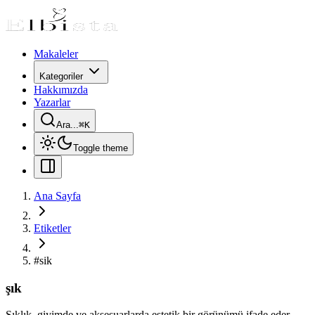
Makaleler
Kategoriler
Hakkımızda
Yazarlar
Ara...
⌘
K
Toggle theme
Ana Sayfa
Etiketler
#
sik
şık
Şıklık, giyimde ve aksesuarlarda estetik bir görünümü ifade eder.