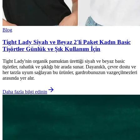
Blog
Tight Lady Siyah ve Beyaz 2'li Paket Kadın Basic
Tişörtler Günlük ve Şık Kullanım İçin
Tight Lady'nin organik pamuktan ürettiği siyah ve beyaz basic
tişörtler, rahatlık ve şıklığı bir arada sunar. Dayanıklı, çevre dostu ve
her tarzla uyum sağlayan bu ürünler, gardrobunuzun vazgeçilmezleri
arasında yer alır.
Daha fazla bilgi edinin