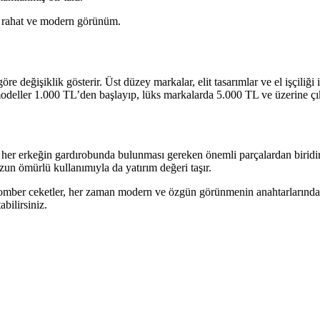
a rahat ve modern görünüm.
değişiklik gösterir. Üst düzey markalar, elit tasarımlar ve el işçiliği ile
odeller 1.000 TL’den başlayıp, lüks markalarda 5.000 TL ve üzerine çık
e her erkeğin gardırobunda bulunması gereken önemli parçalardan biridi
uzun ömürlü kullanımıyla da yatırım değeri taşır.
ri bomber ceketler, her zaman modern ve özgün görünmenin anahtarlarınd
bilirsiniz.