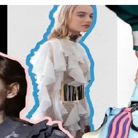
minin Günümüzdeki Yansımaları
el özelliklere dayalı popülerliği ve aşırı yüceltilmesiyle tartışılıyor. G
ine Uygun Kombinasyonlar ve Ayakkabı Seçimi
yafet seçimi, günlük kombin önerileri ve rahat ayakkabı markalarıyla şıkl
evsime Uygun Stil Önerileri
alar ve mevsimsel kombin önerileri ele alınmaktadır. Estetik ve konforu 
t Şekline Uygun Giysiler ve Kombin İpuçları
bılar ve aksesuar seçimi gibi konularda pratik öneriler sunulmaktadır. 
 ve Kırsal Alanlarda Algı Farkları
al bölgelerde başarı simgesi olan büyük tokalar, şehirlerde sade ve uyumlu 