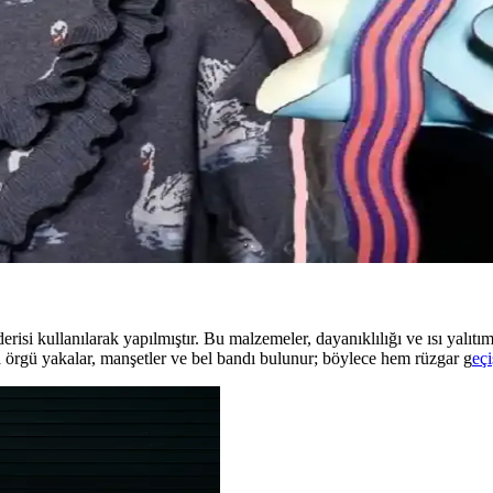
e Hâlâ Tercih Edilen Parçalar
lji ve kişisel stil nedeniyle uzun yıllar tercih edilmeye devam ediyor. B
le Yapısal Moda Rehberi
sim ve stil detayları önemlidir. Terzi hizmeti ve uygun markalarla estet
lık ve Şıklık Dengesi
iyimi, iş görüşmesi, mevsimlik kıyafetler ve vücut tipine uygun önerilerle
erisi kullanılarak yapılmıştır. Bu malzemeler, dayanıklılığı ve ısı yalıtım
 örgü yakalar, manşetler ve bel bandı bulunur; böylece hem rüzgar g
eç