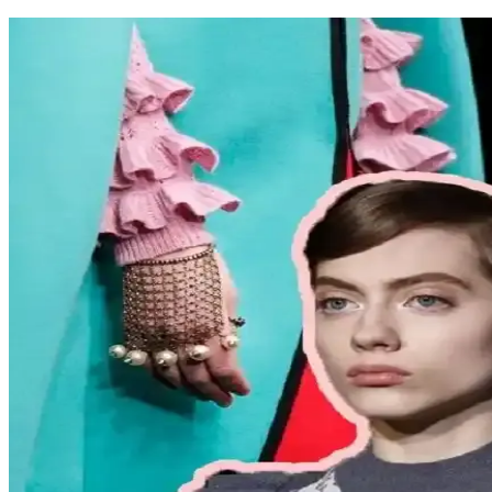
Carolyn Bessette Kennedy Stili ve 90'lar Minimaliz
Carolyn Bessette Kennedy'nin 90'lar minimalizmini yansıtan stili, fiziks
Günlük Moda Soruları ve Stil Önerileri: Vücut Tip
Moda ve stil, kişisel tercihlere göre şekillenir. Vücut tipine uygun kı
burada.
Kadın Modasında Beden Tipi, Sürdürülebilirlik ve M
Kadın modasında beden tipine uygun kıyafet seçimi, sürdürülebilir mark
Kadın Moda Tavsiyeleri: Günlük Stil Önerileri, Vücu
Kadın modasında renk uyumu, vücut şekline uygun giysiler, rahat ayakka
vurgulanıyor.
Kemer Tokalarının Moda ve Kültürel Anlamları: Şehir
Kemer tokaları, kırsal ve şehir kültürlerinde farklı anlamlar taşır. Kırs