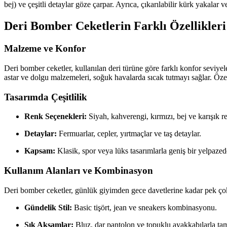
bej) ve çeşitli detaylar göze çarpar. Ayrıca, çıkarılabilir kürk yakalar 
Deri Bomber Ceketlerin Farklı Özellikleri
Malzeme ve Konfor
Deri bomber ceketler, kullanılan deri türüne göre farklı konfor seviyele
astar ve dolgu malzemeleri, soğuk havalarda sıcak tutmayı sağlar. Özell
Tasarımda Çeşitlilik
Renk Seçenekleri:
Siyah, kahverengi, kırmızı, bej ve karışık 
Detaylar:
Fermuarlar, cepler, yırtmaçlar ve taş detaylar.
Kapsam:
Klasik, spor veya lüks tasarımlarla geniş bir yelpazed
Kullanım Alanları ve Kombinasyon
Deri bomber ceketler, günlük giyimden gece davetlerine kadar pek çok o
Gündelik Stil:
Basic tişört, jean ve sneakers kombinasyonu.
Şık Akşamlar:
Bluz, dar pantolon ve topuklu ayakkabılarla tam