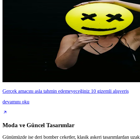
Gerçek amacını asla tahmin edemeyeceğiniz 10 gizemli alışveriş
devamını oku
Moda ve Güncel Tasarımlar
Günümüzde ise deri bomber ceketler, klasik askeri tasarımlardan uzakl