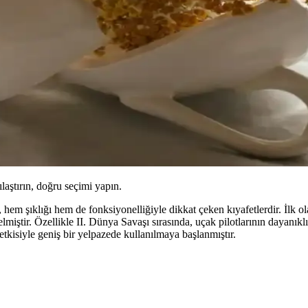
ılaştırın, doğru seçimi yapın.
m şıklığı hem de fonksiyonelliğiyle dikkat çeken kıyafetlerdir. İlk ola
iştir. Özellikle II. Dünya Savaşı sırasında, uçak pilotlarının dayanıklılı
tkisiyle geniş bir yelpazede kullanılmaya başlanmıştır.