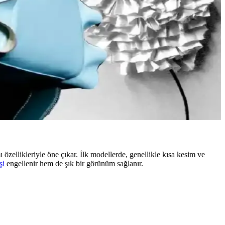
u yazı, Reddit deneyimleriyle bu trendleri inceliyor.
ik ve rahat kıyafetler elde edilir.
 günlük şıklık ve rahatlık dengelenir.
ı özellikleriyle öne çıkar. İlk modellerde, genellikle kısa kesim ve
işi
engellenir hem de şık bir görünüm sağlanır.