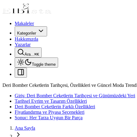
Makaleler
Kategoriler
Hakkımızda
Yazarlar
Ara...
⌘
K
Toggle theme
Deri Bomber Ceketlerin Tarihçesi, Özellikleri ve Güncel Moda Trendl
Giriş: Deri Bomber Ceketlerin Tarihçesi ve Günümüzdeki Yeri
Tarihsel Evrim ve Tasarım Özellikleri
Deri Bomber Ceketlerin Farklı Özellikleri
Fiyatlandırma ve Piyasa Seçenekleri
Sonuç: Her Tarza Uygun Bir Parça
Ana Sayfa