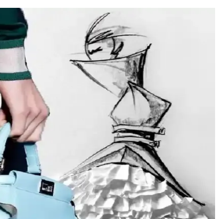
ünümüzde moda daha fazla bireysellik ve çeşitlilik arıyor.
ığı yakalayın. İkinci el lüks ürün alımında dikkat edilmesi gerekenler
birleştiren pratik stil yaklaşımları sunulmaktadır.
Stil ikonlarından ilham alınarak sürdürülebilir moda tercihleri
tasarımlarla tercih edilir. Stil ve özgüven belirleyicidir.