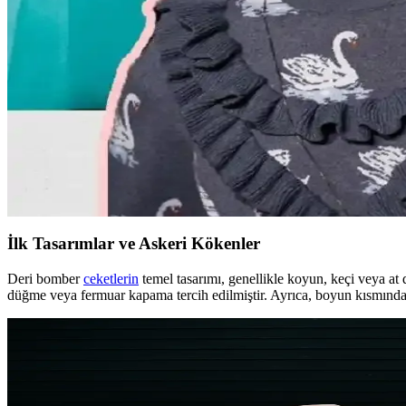
Moda Mikrotrendleri: Geçmişten Günümüze Sevilen v
Moda mikrotrendleri genellikle kısa ömürlü olsa da bazı parçalar, nosta
Kavisli Vücut Tipleri İçin Doğru Kumaş ve Kesimler
Kavisli vücut tiplerine uygun yapısal moda seçimlerinde doğru kumaş, ke
Günlük Moda Soruları ve Pratik Stil Önerileri: Rahat
Moda ve stil, kişisel tercihler ve çevresel ihtiyaçlarla şekillenir. Ev g
İlk Tasarımlar ve Askeri Kökenler
Deri bomber
ceketlerin
temel tasarımı, genellikle koyun, keçi veya at d
düğme veya fermuar kapama tercih edilmiştir. Ayrıca, boyun kısmında