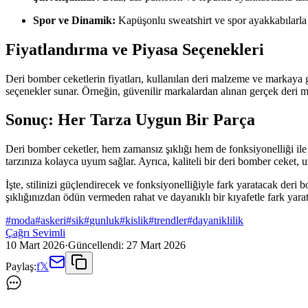
Spor ve Dinamik:
Kapüşonlu sweatshirt ve spor ayakkabılarl
Fiyatlandırma ve Piyasa Seçenekleri
Deri bomber ceketlerin fiyatları, kullanılan deri malzeme ve markaya göre 
seçenekler sunar. Örneğin, güvenilir markalardan alınan gerçek deri m
Sonuç: Her Tarza Uygun Bir Parça
Deri bomber ceketler, hem zamansız şıklığı hem de fonksiyonelliği il
tarzınıza kolayca uyum sağlar. Ayrıca, kaliteli bir deri bomber ceket, 
İşte, stilinizi güçlendirecek ve fonksiyonelliğiyle fark yaratacak de
şıklığınızdan ödün vermeden rahat ve dayanıklı bir kıyafetle fark yarata
#
moda
#
askeri
#
sik
#
gunluk
#
kislik
#
trendler
#
dayaniklilik
Çağrı Sevimli
10 Mart 2026
·
Güncellendi:
27 Mart 2026
Paylaş:
f
𝕏