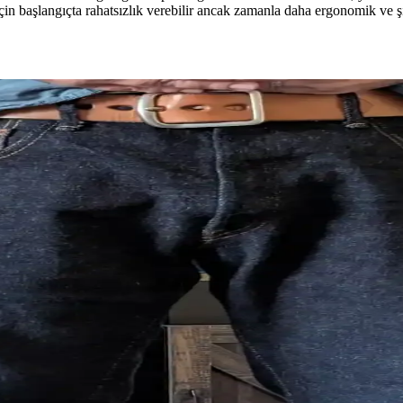
için başlangıçta rahatsızlık verebilir ancak zamanla daha ergonomik ve 
ellerinin 1 Yıllık Kullanım Karşılaştırması
lanım ve bakım alışkanlıklarıyla test edilerek dayanıklılık, tasarım ve 
h Overdye Denim ve Kesim Özellikleri
n denim dokusuyla öne çıkıyor. Just Right Straight kesimi rahatlık su
 Beden Seçimi ve Uyum İpuçları
 bağlıdır. Bir beden küçültme genellikle yeterlidir, iki beden küçültme
Jean Kesimleri Üzerine Detaylı Rehber
ritik rol oynar. Levi's STF ve ONI Secret Denim modelleriyle ilgili ölçü