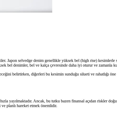
iler. Japon selvedge denim genellikle yüksek bel (high rise) kesimlerle s
ksek bel denimler, bel ve kalça çevresinde daha iyi oturur ve zamanla kul
leceğini belirtirken, diğerleri bu kesimin sunduğu silueti ve rahatlığı ö
ızla yayılmaktadır. Ancak, bu tutku bazen finansal açıdan riskler doğura
i ve planlı hareket etmek önemlidir.