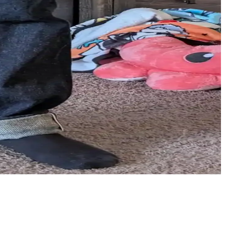
ullanım önerileri pantolonun fonksiyonelliğini artırır.
in önemli bir seçenek sunuyor. Oni denimleriyle karşılaştırması ve
ı deneyimleri detaylı şekilde incelenmiştir.
ı ve kullanıcı dostu esneme özellikleriyle öne çıkar.