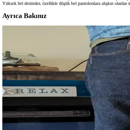
Yüksek bel denimler, özellikle düşük bel pantolonlara alışkın olanlar 
Ayrıca Bakınız
Bravestar Mojave ve Wrangler 13MWZ Ham Denim Mod
Bravestar Mojave ve Wrangler 13MWZ modelleri, 1 yıl boyunca farklı kul
dezavantajları detaylandırıldı.
ONI Bumpy 277 Kuro Just Right Straight Jean: Siya
ONI Bumpy 277 Kuro modeli, siyah overdye kotun derin tonları ve özgü
değerlendiriliyor.
Iron Heart 888S-21 Raw Denim Pantolonlarda Doğru
Iron Heart 888S-21 modelinde beden seçimi üst blok ve bacak oranlarına
uygulanmalıdır.
Raw Denim Seçimi: Levi's STF, ONI Secret Denim ve 
Raw denim seçiminde doğru beden, kumaş özellikleri ve jean kesimleri k