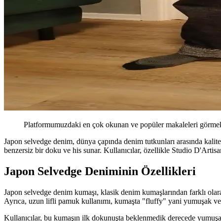
Platformumuzdaki en çok okunan ve popüler makaleleri görmek 
Japon selvedge denim, dünya çapında denim tutkunları arasında kalite
benzersiz bir doku ve his sunar. Kullanıcılar, özellikle Studio D'Artis
Japon Selvedge Deniminin Özellikleri
Japon selvedge denim kumaşı, klasik denim kumaşlarından farklı olarak, 
Ayrıca, uzun lifli pamuk kullanımı, kumaşta "fluffy" yani yumuşak ve
Kullanıcılar, bu kumaşın ilk dokunuşta beklenmedik derecede yumuşak 