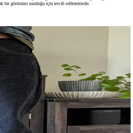
şık bir görünüm sunduğu için tercih edilmektedir.
estetik açıdan karşılaştırıldı. Her iki modelin avantajları ve
narken, kumaş kalitesi ve solma süreci kullanıcılarca olumlu
 bacaklarda orantısızlık yaratabilir. Denim çekmesi ise dikkatle
m farklılıkları ve kesim türleri detaylı şekilde incelenir.