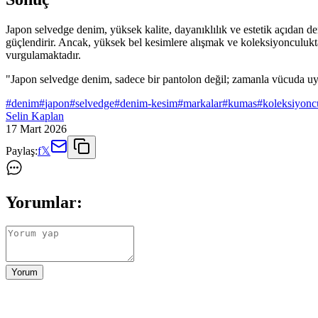
Japon selvedge denim, yüksek kalite, dayanıklılık ve estetik açıdan de
güçlendirir. Ancak, yüksek bel kesimlere alışmak ve koleksiyonculukt
vurgulamaktadır.
"Japon selvedge denim, sadece bir pantolon değil; zamanla vücuda uyu
#
denim
#
japon
#
selvedge
#
denim-kesim
#
markalar
#
kumas
#
koleksiyonc
Selin Kaplan
17 Mart 2026
Paylaş:
f
𝕏
Yorumlar:
Yorum