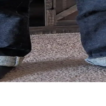
larda Doğru Beden Seçimi ve Kullanım Önerileri
, kumaş esnemesi ve kemer kullanımı konforu etkiler. Doğru beden ve k
eli: Kesim, Kumaş ve Tasarım İncelemesi
on denim kumaşı ve özgün tasarım detaylarıyla raw denim tutkunları iç
ntolonların Özellikleri ve Kullanıcı Deneyimleri
nıklılık ve konfor sunar. Kumaş kalitesi, yıkama yöntemleri ve kullanıc
 ve Dayanıklı Kumaş Özellikleri
orlu bir raw denim modelidir. Yüksek bel kesimi, kahverengi iplik detay