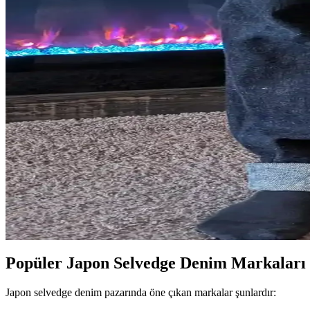
Naked and Famous Black Selvedge 29 Beden Pantolon
Naked and Famous Black Selvedge 29 beden pantolonlarda beden seçimi
Naked & Famous Genseki Strong Guy Raw Denim Mod
Naked & Famous Genseki Strong Guy modeli, rahat kesimi, kaliteli Jap
kullanıcı deneyimleri değerlendiriliyor.
Momotaro Standard Straight 14.7oz Raw Denim Kot Pa
Momotaro Standard Straight 14.7oz raw denim kotlar, yavaş solma, daya
Oni 902 Dark Indigo Secret Denim: Yüksek Bel Kesim
Oni 902 Dark Indigo Secret Denim, 20 oz ağırlığında dayanıklı ve konf
Popüler Japon Selvedge Denim Markaları
Japon selvedge denim pazarında öne çıkan markalar şunlardır: