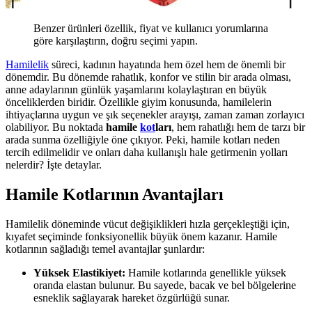
Benzer ürünleri özellik, fiyat ve kullanıcı yorumlarına
göre karşılaştırın, doğru seçimi yapın.
Hamilelik
süreci, kadının hayatında hem özel hem de önemli bir
dönemdir. Bu dönemde rahatlık, konfor ve stilin bir arada olması,
anne adaylarının günlük yaşamlarını kolaylaştıran en büyük
önceliklerden biridir. Özellikle giyim konusunda, hamilelerin
ihtiyaçlarına uygun ve şık seçenekler arayışı, zaman zaman zorlayıcı
olabiliyor. Bu noktada
hamile
kot
ları
, hem rahatlığı hem de tarzı bir
arada sunma özelliğiyle öne çıkıyor. Peki, hamile kotları neden
tercih edilmelidir ve onları daha kullanışlı hale getirmenin yolları
nelerdir? İşte detaylar.
Hamile Kotlarının Avantajları
Hamilelik döneminde vücut değişiklikleri hızla gerçekleştiği için,
kıyafet seçiminde fonksiyonellik büyük önem kazanır. Hamile
kotlarının sağladığı temel avantajlar şunlardır:
Yüksek Elastikiyet:
Hamile kotlarında genellikle yüksek
oranda elastan bulunur. Bu sayede, bacak ve bel bölgelerine
esneklik sağlayarak hareket özgürlüğü sunar.