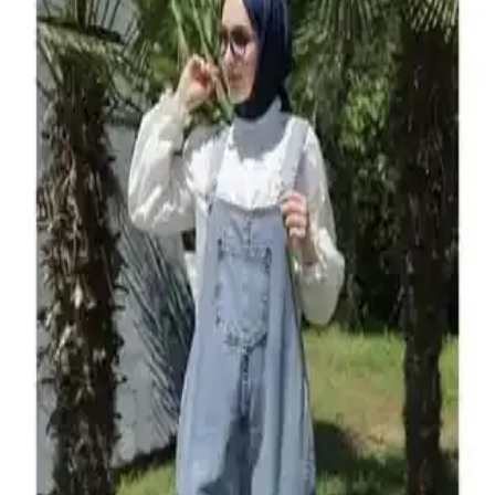
hissedin.
Hamilelik Döneminde Şık ve Konforlu Kot
Seçenekleri ve Kullanım İpuçları
Hamilelikte rahatlık ve şıklık için ideal olan hamile kotlarının
avantajları, kullanım ve modifiye yöntemleri ile doğru seçim
ipuçlarını içerir.
Hamile Bluz Modelleri: Rahat ve Şık Tasarımlarla
Hamilelik Dönemini Stil Sahibi Geçirin
Hamile bluz modelleri, şıklık ve rahatlığı bir arada sunar. Günlük ve
özel günler için uygun, doğal kumaşlar ve trend detaylarla
tasarlanmış çeşitli seçenekler bulunuyor.
Bernato Boyun Detaylı Ortası Boydan Boya Fileli
Vücut Çorabı Şık ve Sürdürülebilir Tasarım
Bernato'nun organik malzemelerle tasarladığı, şık ve konforlu boyun
detaylı fileli vücut çorabı, gece ve özel etkinlikler için ideal,
dayanıklı ve çevre dostu bir seçenek.