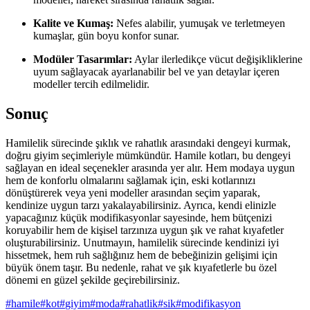
Kalite ve Kumaş:
Nefes alabilir, yumuşak ve terletmeyen
kumaşlar, gün boyu konfor sunar.
Modüler Tasarımlar:
Aylar ilerledikçe vücut değişikliklerine
uyum sağlayacak ayarlanabilir bel ve yan detaylar içeren
modeller tercih edilmelidir.
Sonuç
Hamilelik sürecinde şıklık ve rahatlık arasındaki dengeyi kurmak,
doğru giyim seçimleriyle mümkündür. Hamile kotları, bu dengeyi
sağlayan en ideal seçenekler arasında yer alır. Hem modaya uygun
hem de konforlu olmalarını sağlamak için, eski kotlarınızı
dönüştürerek veya yeni modeller arasından seçim yaparak,
kendinize uygun tarzı yakalayabilirsiniz. Ayrıca, kendi elinizle
yapacağınız küçük modifikasyonlar sayesinde, hem bütçenizi
koruyabilir hem de kişisel tarzınıza uygun şık ve rahat kıyafetler
oluşturabilirsiniz. Unutmayın, hamilelik sürecinde kendinizi iyi
hissetmek, hem ruh sağlığınız hem de bebeğinizin gelişimi için
büyük önem taşır. Bu nedenle, rahat ve şık kıyafetlerle bu özel
dönemi en güzel şekilde geçirebilirsiniz.
#
hamile
#
kot
#
giyim
#
moda
#
rahatlik
#
sik
#
modifikasyon