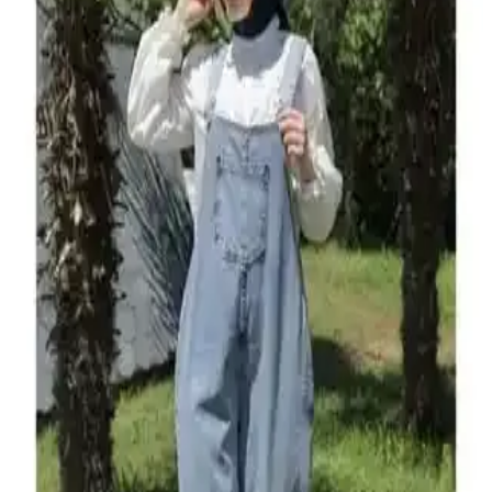
Seçenekleri ve Kullanım İpuçları
Hamilelikte rahatlık ve şıklık için ideal olan hamile kotlarının
avantajları, kullanım ve modifiye yöntemleri ile doğru seçim
ipuçlarını içerir.
Hamile Bluz Modelleri: Rahat ve Şık Tasarımlarla
Hamilelik Dönemini Stil Sahibi Geçirin
Hamile bluz modelleri, şıklık ve rahatlığı bir arada sunar. Günlük ve
özel günler için uygun, doğal kumaşlar ve trend detaylarla
tasarlanmış çeşitli seçenekler bulunuyor.
Bernato Boyun Detaylı Ortası Boydan Boya Fileli
Vücut Çorabı Şık ve Sürdürülebilir Tasarım
Bernato'nun organik malzemelerle tasarladığı, şık ve konforlu boyun
detaylı fileli vücut çorabı, gece ve özel etkinlikler için ideal,
dayanıklı ve çevre dostu bir seçenek.
Penti Siyah Hamile 40 Denye Külotlu Çorapları
Günlük Konfor ve Şıklık Sunar