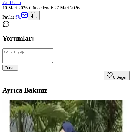
Zaid Uslu
10 Mart 2026
·
Güncellendi:
27 Mart 2026
Paylaş:
f
𝕏
Yorumlar:
Yorum
0
Beğen
Ayrıca Bakınız
Hamilelikte Şık ve Rahat Görünmenizi Sağlayan
Elbise Seçenekleri ve Trendler
Hamilelikte stilinizi korumak ve konforu sağlamak için uygun elbise
seçimleri, trendler ve önerilerle dolu rehberimizle kendinizi özel