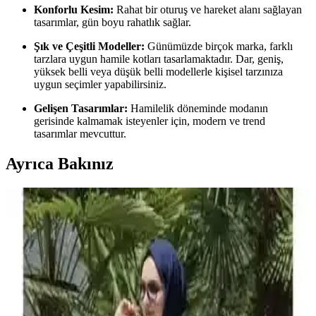
Konforlu Kesim:
Rahat bir oturuş ve hareket alanı sağlayan
tasarımlar, gün boyu rahatlık sağlar.
Şık ve Çeşitli Modeller:
Günümüzde birçok marka, farklı
tarzlara uygun hamile kotları tasarlamaktadır. Dar, geniş,
yüksek belli veya düşük belli modellerle kişisel tarzınıza
uygun seçimler yapabilirsiniz.
Gelişen Tasarımlar:
Hamilelik döneminde modanın
gerisinde kalmamak isteyenler için, modern ve trend
tasarımlar mevcuttur.
Ayrıca Bakınız
Hamilelikte Şık ve Rahat Görünmenizi Sağlayan
Elbise Seçenekleri ve Trendler
Hamilelikte stilinizi korumak ve konforu sağlamak için uygun elbise
seçimleri, trendler ve önerilerle dolu rehberimizle kendinizi özel
hissedin.
Hamilelik Döneminde Şık ve Konforlu Kot