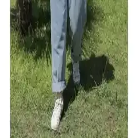
Hamilelik döneminde destek ve şıklık sağlayan Penti Siyah 40
Denye Külotlu Çorapları, anatomik tasarımı ve dayanıklılığıyla öne
çıkar, günlük kullanım için ideal bir seçimdir.
Motherway Hamile Kumaş Cigaret Pantolon: Şık ve
Rahat Hamile Giyim Seçeneği
%98 pamuk içeriğiyle nefes alabilen, şık ve rahat hamile pantolonu,
modern anne adaylarının günlük ve iş hayatında tercih edebileceği
ideal bir seçenek sunar.
Alexander Gardi Fitilli Uzun Elbise Günlük Şıklık
ve Konfor Sunan Modern Tasarım
Alexander Gardi'nin fitilli uzun elbisesi, hafif kumaşı ve şık
tasarımıyla günlük kullanım için ideal, rahat ve modern bir seçenek
sunuyor.
Hamilelik Döneminde Şıklık ve Konfor Sunan
Tesettür Hamile Tulumları Seçenekleri
Hamilelikte şıklık ve konforu bir arada sunan tesettür hamile
tulumları, rahat hareket ve modern tasarımlarla kadınların tercihleri
arasında yer alıyor.