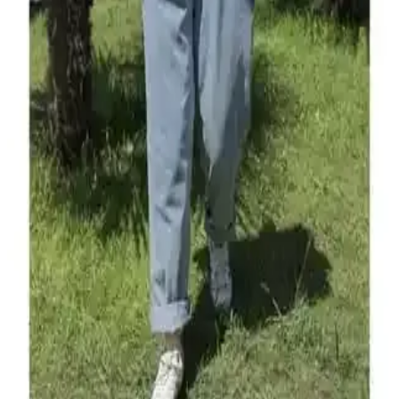
Penti Siyah Hamile 40 Denye Külotlu Çorapları
Günlük Konfor ve Şıklık Sunar
Hamilelik döneminde destek ve şıklık sağlayan Penti Siyah 40
Denye Külotlu Çorapları, anatomik tasarımı ve dayanıklılığıyla öne
çıkar, günlük kullanım için ideal bir seçimdir.
Motherway Hamile Kumaş Cigaret Pantolon: Şık ve
Rahat Hamile Giyim Seçeneği
%98 pamuk içeriğiyle nefes alabilen, şık ve rahat hamile pantolonu,
modern anne adaylarının günlük ve iş hayatında tercih edebileceği
ideal bir seçenek sunar.
Alexander Gardi Fitilli Uzun Elbise Günlük Şıklık
ve Konfor Sunan Modern Tasarım
Alexander Gardi'nin fitilli uzun elbisesi, hafif kumaşı ve şık
tasarımıyla günlük kullanım için ideal, rahat ve modern bir seçenek
sunuyor.
Hamilelik Döneminde Şıklık ve Konfor Sunan
Tesettür Hamile Tulumları Seçenekleri