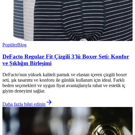
Popüler
Blog
DeFacto Regular Fit Çizgili 3'lü Boxer Seti: Konfor
ve Şıklığın Birleşimi
DeFacto'nun yüksek kaliteli pamuk ve elastan içeren çizgili boxer
seti, şık tasarımı ve konforu ile günlük kullanım için ideal. Farklı
beden seçenekleri ve uygun fiyat avantajlarıyla rahat ve estetik iç
giyim deneyimi sağlar.
Daha fazla bilgi edinin