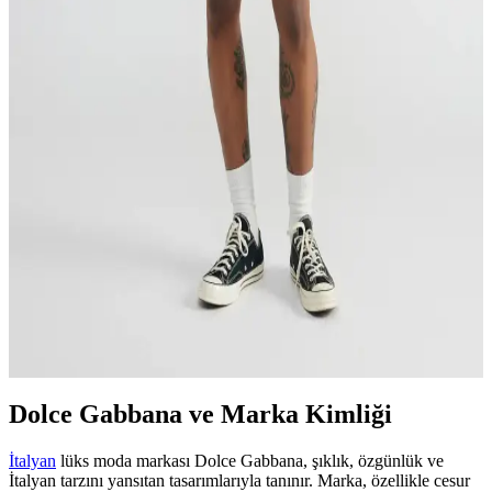
Us Polo'nun çeşitli deniz şortu koleksiyonları, şıklık ve konforu bir
arada sunar. Renk, desen ve kesim seçenekleriyle yaz aylarında
özgürce hareket etmenizi sağlar.
Dolce Gabbana ile Deniz Şortu Modasında Şıklık ve
Fonksiyonellik Analizi
Dolce Gabbana'nın deniz şortu koleksiyonları, cesur desenler ve
yüksek kaliteli malzemelerle şıklık ve fonksiyonelliği bir araya
getiriyor. Yaz aylarına uygun tasarımlar, stil ve rahatlığı birleştiriyor.
Diesel Deniz Şortu Koleksiyonu: Yaz ve Plaj
Modasında Şıklık ve Konforun Buluşması
Diesel markasının yüksek kaliteli ve özgün tasarımlara sahip Deniz
şortu koleksiyonu, yaz ve plaj modasında şıklık ve sürdürülebilirlik
sunuyor, rahat ve modern tarzlar için ideal seçenekler.
Dolce Gabbana ve Marka Kimliği
İtalyan
lüks moda markası Dolce Gabbana, şıklık, özgünlük ve
İtalyan tarzını yansıtan tasarımlarıyla tanınır. Marka, özellikle cesur