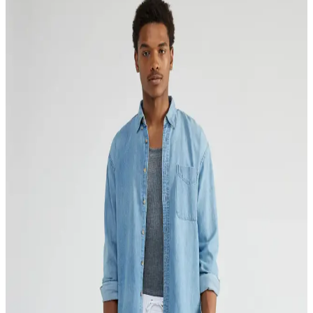
Altınyılz<dı>z Classics erkek mayo şortu modellerinin özellikleri,
kullanıcı yorumları ve avantajlarıyla karşılaştırması. Hangi modelin
ihtiyaçlarınıza uygun olduğunu öğrenin.
DeFacto Erkek Çocuk Basic Düz Deniz Şortu
Z9302A623HS Yüksek Kalite ve Rahatlık Sunar
DeFacto'nun erkek çocuklar için tasarladığı düz ve canlı renkli deniz
şortu, hızlı kuruma ve rahat kesimiyle plaj ve havuz aktivitelerinde
ideal seçimdir. Günlük kullanım ve dayanıklılık sağlar.
Altınyıl<dı>z Classics Erkek Indigo Standart Fit
Mayo Deniz Şortu Özellikleri ve Kullanım İpuçları
Altınyıl<dı>z Classics erkek indigo mayo şortu, hızlı kuruma ve şık
tasarımıyla deniz ve havuz aktiviteleri için ideal. Rahat kesimi ve
kaliteli kumaşıyla yaz sezonunun vazgeçilmezi olmaya aday.
2025'te Kadınlar İçin Uzun Deniz Şortu: Konfor ve
Şıklığın 5 Sırrı
2025'te uzun deniz şortlarıyla yazın konfor ve şıklığını yakalayın.