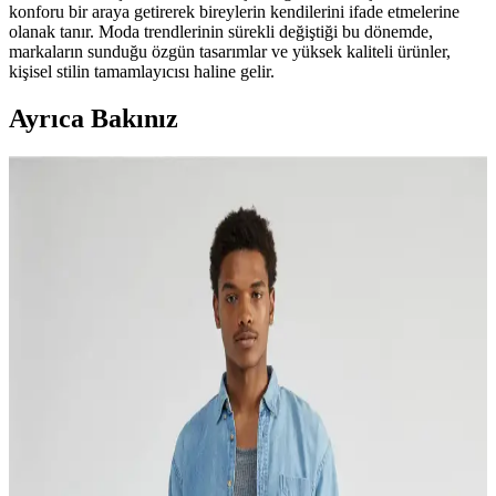
konforu bir araya getirerek bireylerin kendilerini ifade etmelerine
olanak tanır. Moda trendlerinin sürekli değiştiği bu dönemde,
markaların sunduğu özgün tasarımlar ve yüksek kaliteli ürünler,
kişisel stilin tamamlayıcısı haline gelir.
Ayrıca Bakınız
Altınyılz<dı>z Classics Erkek Mayo Şortu
Karşılaştırması ve Seçim Rehberi
Altınyılz<dı>z Classics erkek mayo şortu modellerinin özellikleri,
kullanıcı yorumları ve avantajlarıyla karşılaştırması. Hangi modelin
ihtiyaçlarınıza uygun olduğunu öğrenin.
DeFacto Erkek Çocuk Basic Düz Deniz Şortu
Z9302A623HS Yüksek Kalite ve Rahatlık Sunar
DeFacto'nun erkek çocuklar için tasarladığı düz ve canlı renkli deniz
şortu, hızlı kuruma ve rahat kesimiyle plaj ve havuz aktivitelerinde
ideal seçimdir. Günlük kullanım ve dayanıklılık sağlar.
Altınyıl<dı>z Classics Erkek Indigo Standart Fit