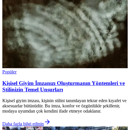
Popüler
Kişisel Giyim İmzanızı Oluşturmanın Yöntemleri ve
Stilinizin Temel Unsurları
Kişisel giyim imzası, kişinin stilini tanımlayan tekrar eden kıyafet ve
aksesuarlar bütünüdür. Bu imza, konfor ve özgünlükle şekillenir,
modaya uyumdan çok kendini ifade etmeye odaklanır.
Daha fazla bilgi edinin