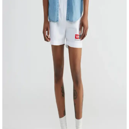
Doğru modeli seçmek için ipuçlarını hemen öğrenin! Hemen
keşfedin.
Pentı Deniz Şortu: Yazın Renkli ve Şık
Seçenekleriyle Plaj ve Günlük Kullanım
Pentı Deniz Şortu, canlı renkleri ve desenleriyle plaj ve günlük
kullanıma uygun, hafif ve dayanıklı kumaşıyla rahat ve şık bir yaz
kıyafetidir.
Us Polo Deniz Şortu ile Yaz Modasında Şıklık ve
Konforun Buluşması
Us Polo'nun çeşitli deniz şortu koleksiyonları, şıklık ve konforu bir
arada sunar. Renk, desen ve kesim seçenekleriyle yaz aylarında
özgürce hareket etmenizi sağlar.
Dolce Gabbana ile Deniz Şortu Modasında Şıklık ve
Fonksiyonellik Analizi
Dolce Gabbana'nın deniz şortu koleksiyonları, cesur desenler ve
yüksek kaliteli malzemelerle şıklık ve fonksiyonelliği bir araya
getiriyor. Yaz aylarına uygun tasarımlar, stil ve rahatlığı birleştiriyor.