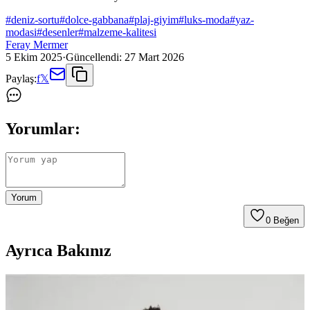
#
deniz-sortu
#
dolce-gabbana
#
plaj-giyim
#
luks-moda
#
yaz-
modasi
#
desenler
#
malzeme-kalitesi
Feray Mermer
5 Ekim 2025
·
Güncellendi:
27 Mart 2026
Paylaş:
f
𝕏
Yorumlar:
Yorum
0
Beğen
Ayrıca Bakınız
Altınyılz<dı>z Classics Erkek Mayo Şortu
Karşılaştırması ve Seçim Rehberi