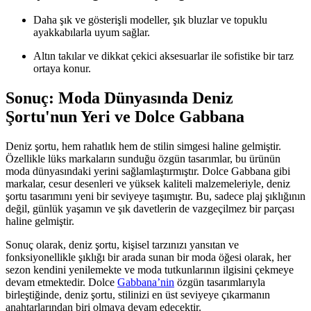
Daha şık ve gösterişli modeller, şık bluzlar ve topuklu
ayakkabılarla uyum sağlar.
Altın takılar ve dikkat çekici aksesuarlar ile sofistike bir tarz
ortaya konur.
Sonuç: Moda Dünyasında Deniz
Şortu'nun Yeri ve Dolce Gabbana
Deniz şortu, hem rahatlık hem de stilin simgesi haline gelmiştir.
Özellikle lüks markaların sunduğu özgün tasarımlar, bu ürünün
moda dünyasındaki yerini sağlamlaştırmıştır. Dolce Gabbana gibi
markalar, cesur desenleri ve yüksek kaliteli malzemeleriyle, deniz
şortu tasarımını yeni bir seviyeye taşımıştır. Bu, sadece plaj şıklığının
değil, günlük yaşamın ve şık davetlerin de vazgeçilmez bir parçası
haline gelmiştir.
Sonuç olarak, deniz şortu, kişisel tarzınızı yansıtan ve
fonksiyonellikle şıklığı bir arada sunan bir moda öğesi olarak, her
sezon kendini yenilemekte ve moda tutkunlarının ilgisini çekmeye
devam etmektedir. Dolce
Gabbana’nin
özgün tasarımlarıyla
birleştiğinde, deniz şortu, stilinizi en üst seviyeye çıkarmanın
anahtarlarından biri olmaya devam edecektir.