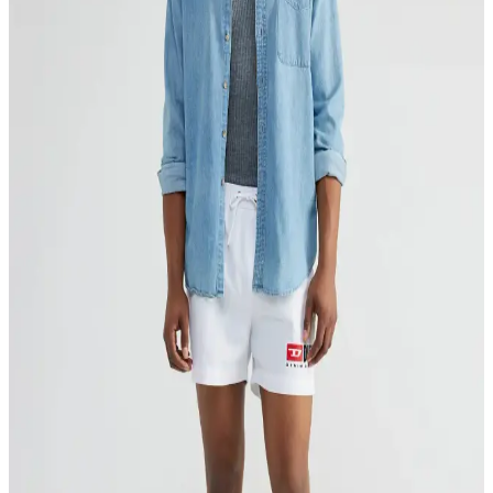
Mayo Deniz Şortu Özellikleri ve Kullanım İpuçları
Altınyıl<dı>z Classics erkek indigo mayo şortu, hızlı kuruma ve şık
tasarımıyla deniz ve havuz aktiviteleri için ideal. Rahat kesimi ve
kaliteli kumaşıyla yaz sezonunun vazgeçilmezi olmaya aday.
2025'te Kadınlar İçin Uzun Deniz Şortu: Konfor ve
Şıklığın 5 Sırrı
2025'te uzun deniz şortlarıyla yazın konfor ve şıklığını yakalayın.
Doğru modeli seçmek için ipuçlarını hemen öğrenin! Hemen
keşfedin.
Pentı Deniz Şortu: Yazın Renkli ve Şık
Seçenekleriyle Plaj ve Günlük Kullanım
Pentı Deniz Şortu, canlı renkleri ve desenleriyle plaj ve günlük
kullanıma uygun, hafif ve dayanıklı kumaşıyla rahat ve şık bir yaz
kıyafetidir.
Us Polo Deniz Şortu ile Yaz Modasında Şıklık ve
Konforun Buluşması