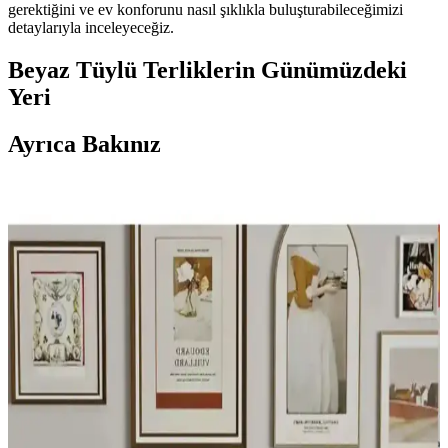
gerektiğini ve ev konforunu nasıl şıklıkla buluşturabileceğimizi
detaylarıyla inceleyeceğiz.
Beyaz Tüylü Terliklerin Günümüzdeki
Yeri
Ayrıca Bakınız
Beyaz Tüylü Terlikler: Konfor ve Şıklığın Modern
Evlerdeki Yeri ve Seçim İpuçları
Beyaz tüylü terlikler, konfor ve şıklığı bir arada sunar. Malzeme
kalitesi, taban desteği ve temizlik kolaylığıyla ev yaşamını daha
keyifli hale getirir.
Yastık ve Kırlentlerle Ev Dekorasyonunda Şıklık ve
Konforun En Güzel Buluşması
Ev dekorasyonunda yastık ve kırlentler, estetik ve konforu bir araya
getirerek yaşam alanlarınızı kişiselleştirir. Renk, doku ve desen
uyumu ile şık ve kullanışlı ortamlar yaratın.