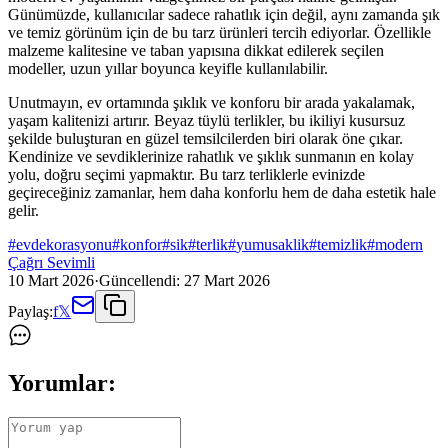
Günümüzde, kullanıcılar sadece rahatlık için değil, aynı zamanda şık
ve temiz görünüm için de bu tarz ürünleri tercih ediyorlar. Özellikle
malzeme kalitesine ve taban yapısına dikkat edilerek seçilen
modeller, uzun yıllar boyunca keyifle kullanılabilir.
Unutmayın, ev ortamında şıklık ve konforu bir arada yakalamak,
yaşam kalitenizi artırır. Beyaz tüylü terlikler, bu ikiliyi kusursuz
şekilde buluşturan en güzel temsilcilerden biri olarak öne çıkar.
Kendinize ve sevdiklerinize rahatlık ve şıklık sunmanın en kolay
yolu, doğru seçimi yapmaktır. Bu tarz terliklerle evinizde
geçireceğiniz zamanlar, hem daha konforlu hem de daha estetik hale
gelir.
#
evdekorasyonu
#
konfor
#
sik
#
terlik
#
yumusaklik
#
temizlik
#
modern
Çağrı Sevimli
10 Mart 2026
·
Güncellendi:
27 Mart 2026
Paylaş:
f
𝕏
Yorumlar: