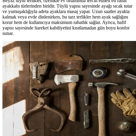
Beyaz tüylü terlikler, özellikle ev ortamında tercih edilen en rahat
ayakkabı türlerinden biridir. Tüylü yapısı sayesinde ayağı sıcak tutar
ve yumuşaklığıyla adeta ayaklara masaj yapar. Uzun saatler ayakta
kalmak veya evde dinlenirken, bu tarz terlikler hem ayak sağlığını
korur hem de kullanıcıya maksimum rahatlık sağlar. Ayrıca, hafif
yapısı sayesinde hareket kabiliyetini kısıtlamadan gün boyu konfor
sunar.