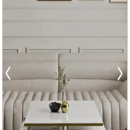
Pembe Ev Terliği Seçenekleri ile Konfor ve Şıklığı
Bir Arada Yakalayın
Pembe ev terlikleri, yumuşak malzemeleri ve şık tasarımıyla konforu
ve estetiği bir arada sunar. Çeşitli modelleriyle her ihtiyaca uygun,
ayak sağlığınızı koruyan ideal seçimler.
Polo Ev Terliği: Şıklık ve Konforu Bir Arada Sunan
Modern Ev Giyim Seçeneği
Polo ev terliği, şık tasarımı ve yüksek konforu ile ev giyiminde öne
çıkan modern bir tercihtir. Dayanıklı malzemeleri ve çok yönlü
kullanımıyla evde ve hafif dış mekanlarda rahatlık sağlar.
Zara Home Ev Dekorasyon Ürünleri ile Şıklık ve
Konforu Bir Arada Yakalayın
Zara Home, estetik, kalite ve fonksiyonelliği bir arada sunan geniş
ürün yelpazesiyle ev dekorasyonunu kolaylaştırır ve yaşam
alanlarınızı güzelleştirir.
Yastık Kılıfı Seçimi ve Dekorasyonda Kullanım