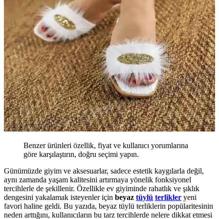
Benzer ürünleri özellik, fiyat ve kullanıcı yorumlarına
göre karşılaştırın, doğru seçimi yapın.
Günümüzde giyim ve aksesuarlar, sadece estetik kaygılarla değil,
aynı zamanda yaşam kalitesini artırmaya yönelik fonksiyonel
tercihlerle de şekillenir. Özellikle ev giyiminde rahatlık ve şıklık
dengesini yakalamak isteyenler için
beyaz
tüylü
terlikler
yeni
favori haline geldi. Bu yazıda, beyaz tüylü terliklerin popülaritesinin
neden arttığını, kullanıcıların bu tarz tercihlerde nelere dikkat etmesi