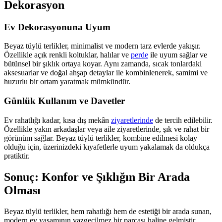
Dekorasyon
Ev Dekorasyonuna Uyum
Beyaz tüylü terlikler, minimalist ve modern tarz evlerde yakışır.
Özellikle açık renkli koltuklar, halılar ve
perde
ile uyum sağlar ve
bütünsel bir şıklık ortaya koyar. Aynı zamanda, sıcak tonlardaki
aksesuarlar ve doğal ahşap detaylar ile kombinlenerek, samimi ve
huzurlu bir ortam yaratmak mümkündür.
Günlük Kullanım ve Davetler
Ev rahatlığı kadar, kısa dış mekân
ziyaretlerinde
de tercih edilebilir.
Özellikle yakın arkadaşlar veya aile ziyaretlerinde, şık ve rahat bir
görünüm sağlar. Beyaz tüylü terlikler, kombine edilmesi kolay
olduğu için, üzerinizdeki kıyafetlerle uyum yakalamak da oldukça
pratiktir.
Sonuç: Konfor ve Şıklığın Bir Arada
Olması
Beyaz tüylü terlikler, hem rahatlığı hem de estetiği bir arada sunan,
modern ev yaşamının vazgeçilmez bir parçası haline gelmiştir.