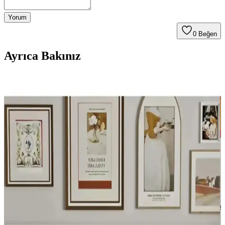
Yorum
0
Beğen
Ayrıca Bakınız
Beyaz Tüylü Terlikler: Konfor ve Şıklığın Modern
Evlerdeki Yeri ve Seçim İpuçları
Beyaz tüylü terlikler, konfor ve şıklığı bir arada sunar. Malzeme
kalitesi, taban desteği ve temizlik kolaylığıyla ev yaşamını daha
keyifli hale getirir.
Yastık ve Kırlentlerle Ev Dekorasyonunda Şıklık ve
Konforun En Güzel Buluşması
Ev dekorasyonunda yastık ve kırlentler, estetik ve konforu bir araya
getirerek yaşam alanlarınızı kişiselleştirir. Renk, doku ve desen
uyumu ile şık ve kullanışlı ortamlar yaratın.
Pembe Ev Terliği Seçenekleri ile Konfor ve Şıklığı