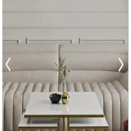
Bir Arada Yakalayın
Pembe ev terlikleri, yumuşak malzemeleri ve şık tasarımıyla konforu
ve estetiği bir arada sunar. Çeşitli modelleriyle her ihtiyaca uygun,
ayak sağlığınızı koruyan ideal seçimler.
Polo Ev Terliği: Şıklık ve Konforu Bir Arada Sunan
Modern Ev Giyim Seçeneği
Polo ev terliği, şık tasarımı ve yüksek konforu ile ev giyiminde öne
çıkan modern bir tercihtir. Dayanıklı malzemeleri ve çok yönlü
kullanımıyla evde ve hafif dış mekanlarda rahatlık sağlar.
Zara Home Ev Dekorasyon Ürünleri ile Şıklık ve
Konforu Bir Arada Yakalayın
Zara Home, estetik, kalite ve fonksiyonelliği bir arada sunan geniş
ürün yelpazesiyle ev dekorasyonunu kolaylaştırır ve yaşam
alanlarınızı güzelleştirir.
Yastık Kılıfı Seçimi ve Dekorasyonda Kullanım
İpuçları