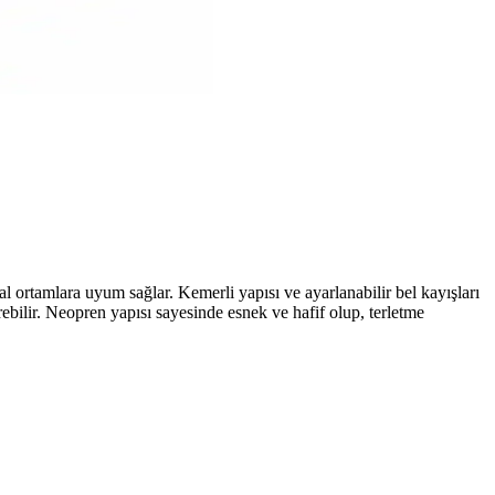
onforlu tasarımıyla fit bir görünüm ve dik duruş sunar.
nlük kullanım için ideal, farklı beden seçenekleriyle uyum sağlar.
nek yapısıyla omuz ve sırt sağlığını korur.
l ortamlara uyum sağlar. Kemerli yapısı ve ayarlanabilir bel kayışları
bilir. Neopren yapısı sayesinde esnek ve hafif olup, terletme