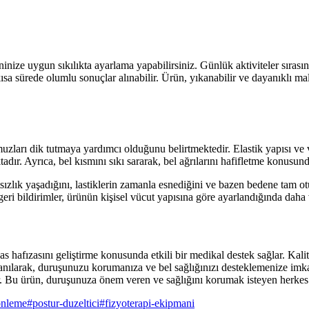
ninize uygun sıkılıkta ayarlama yapabilirsiniz. Günlük aktiviteler sırasınd
ısa sürede olumlu sonuçlar alınabilir. Ürün, yıkanabilir ve dayanıklı mal
muzları dik tutmaya yardımcı olduğunu belirtmektedir. Elastik yapısı v
dır. Ayrıca, bel kısmını sıkı sararak, bel ağrılarını hafifletme konusund
sızlık yaşadığını, lastiklerin zamanla esnediğini ve bazen bedene tam ot
eri bildirimler, ürünün kişisel vücut yapısına göre ayarlandığında daha v
afızasını geliştirme konusunda etkili bir medikal destek sağlar. Kalite
larak, duruşunuzu korumanıza ve bel sağlığınızı desteklemenize imkan t
dir. Bu ürün, duruşunuza önem veren ve sağlığını korumak isteyen herkes
onleme
#
postur-duzeltici
#
fizyoterapi-ekipmani