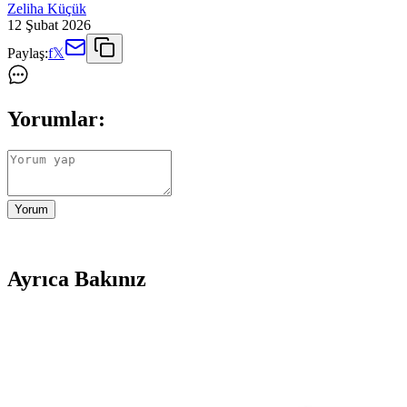
Zeliha Küçük
12 Şubat 2026
Paylaş:
f
𝕏
Yorumlar:
Yorum
Ayrıca Bakınız
Bayanlar İçin Ortopedik Ayakkabılar: Sağlık ve Şıkl
Kadınlar için tasarlanan ortopedik ayakkabılar, ayak sağlığını korurke
Erkek Korse Atletleri Karşılaştırması: Malzeme, Konfo