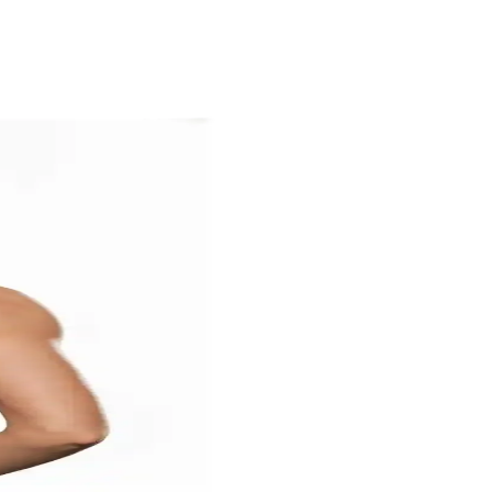
litenizi artırın.
m ve etkinlik seviyelerini inceliyoruz.
ım sağlar.
şık ve rahat bir çözümdür.
zeltir, kas hafızasını güçlendirir ve bel sağlığını destekler.