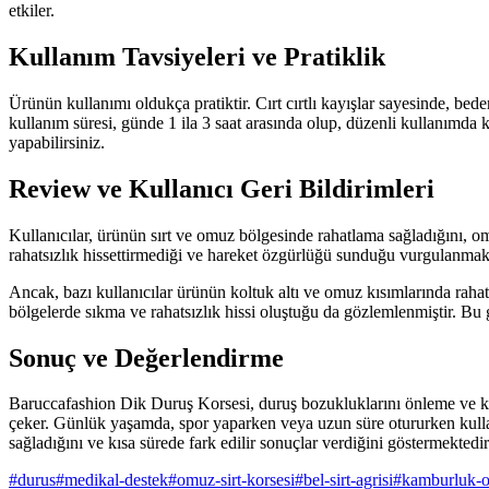
etkiler.
Kullanım Tavsiyeleri ve Pratiklik
Ürünün kullanımı oldukça pratiktir. Cırt cırtlı kayışlar sayesinde, bede
kullanım süresi, günde 1 ila 3 saat arasında olup, düzenli kullanımda k
yapabilirsiniz.
Review ve Kullanıcı Geri Bildirimleri
Kullanıcılar, ürünün sırt ve omuz bölgesinde rahatlama sağladığını, o
rahatsızlık hissettirmediği ve hareket özgürlüğü sunduğu vurgulanmakta
Ancak, bazı kullanıcılar ürünün koltuk altı ve omuz kısımlarında rahat
bölgelerde sıkma ve rahatsızlık hissi oluştuğu da gözlemlenmiştir. Bu g
Sonuç ve Değerlendirme
Baruccafashion Dik Duruş Korsesi, duruş bozukluklarını önleme ve kas h
çeker. Günlük yaşamda, spor yaparken veya uzun süre otururken kullanı
sağladığını ve kısa sürede fark edilir sonuçlar verdiğini göstermekte
#
durus
#
medikal-destek
#
omuz-sirt-korsesi
#
bel-sirt-agrisi
#
kamburluk-