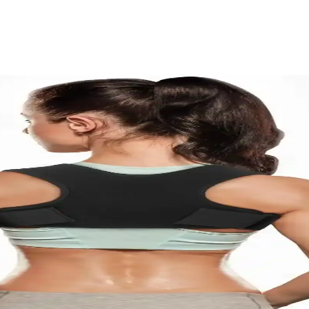
ığı Bir Arada Sunan Modeller
n şıklığı da ön planda tutar. Uzun ömürlü ve konforlu modellerle yaşam ka
r ve Etki Analizi
ık, sıkılaştırma ve beden uyumu gibi kriterlerle ürünlerin günlük kullanı
dirin ve Ağrıları Azaltın
tasarımıyla omurgayı destekler, duruşu iyileştirir ve uzun süreli kullan
e Ağrıları Azaltın
ağlar, ağrıları azaltır ve duruşu düzeltir. Günlük kullanım için uygun, 
 Kas Hafızası Geliştirme
ikal destek sağlar, rahat kullanımı ve dayanıklı malzemeleriyle duruşu dü
ut Şekillendirme ve Duruş Desteği