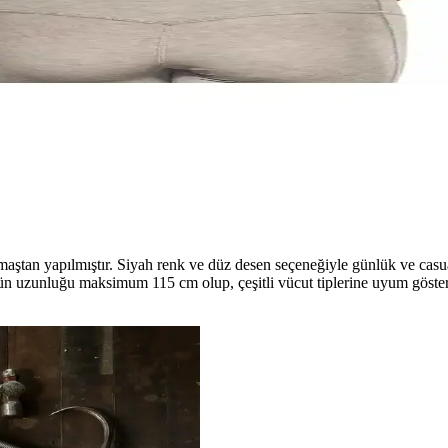
bek, bel ve sırt bölgelerinde destek sağlar. Antibakteriyel kumaşı ve k
nlük Rahatlık ve Destek
ğsü toparlar, duruşu iyileştirir ve estetik detaylarıyla dikkat çeker. Gü
l Sağlığı İçin Medikal Çözüm
tekler, rahat kullanımıyla günlük yaşam kalitenizi artırır. Hafif ve es
maştan yapılmıştır. Siyah renk ve düz desen seçeneğiyle günlük ve casua
ün uzunluğu maksimum 115 cm olup, çeşitli vücut tiplerine uyum göstere