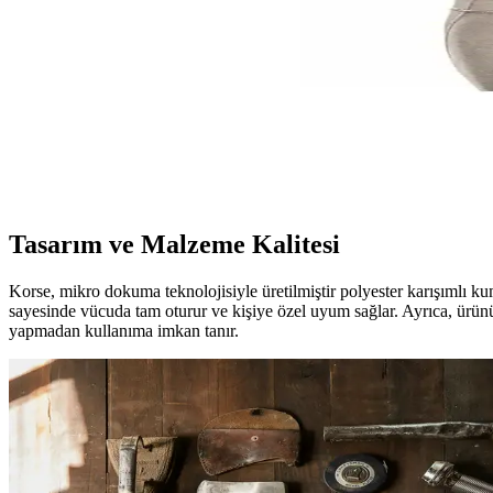
Mistirik Torenova Erkek Korse Atlet, bölgesel yağlanmayı gizleyerek gö
Kadınlar İçin Toparlayıcı ve Şık Dantelli Sütyen: Gü
Kom Barbara Toparlayıcı Sütyen, rahatlık ve şıklığı bir arada sunar. Gö
Arnee Çapraz Dik Duruş Korsesi: Doğru Postür ve Be
Arnee Çapraz Dik Duruş Korsesi, ergonomik tasarımıyla doğru duruşu des
Tasarım ve Malzeme Kalitesi
Korse, mikro dokuma teknolojisiyle üretilmiştir polyester karışımlı ku
sayesinde vücuda tam oturur ve kişiye özel uyum sağlar. Ayrıca, ürün
yapmadan kullanıma imkan tanır.