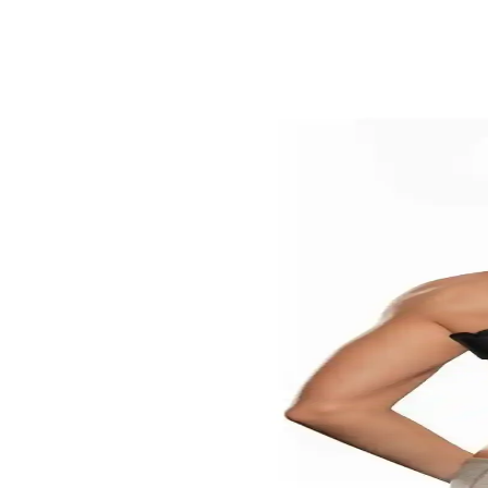
Bayanlar İçin Ortopedik Ayakkabılar: Sağlık ve Şıkl
Kadınlar için tasarlanan ortopedik ayakkabılar, ayak sağlığını korurke
Erkek Korse Atletleri Karşılaştırması: Malzeme, Konfo
İki erkek korse atlet ürününü detaylı karşılaştırıyoruz. Malzeme, rahatl
BYENS Sırt Dik Duruş Korsesi ile Postürünüzü Güçlen
BYENS sırt dik duruş korsesi, yüksek kaliteli malzeme ve ayarlanabilir 
Minufco Dik Duruş Korsesi ile Duruşunuzu Düzeltin v
Minufco Dik Duruş Korsesi, ergonomik tasarımıyla bel ve sırt desteği s
Baruccafashion Dik Duruş Korsesi ile Doğru Postür ve
Baruccafashion dik duruş korsesi, omuz ve sırt bölgesine odaklanan med
Mistirik Torenova Erkek Korse Atlet ile Bölgesel Vüc