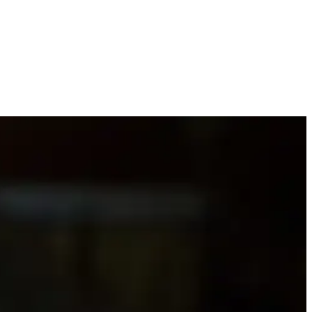
artırın.
ns ve stilinizi artırın.
ıza vurgu yapar.