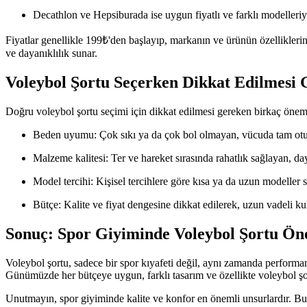
Decathlon ve Hepsiburada ise uygun fiyatlı ve farklı modelleriyle
Fiyatlar genellikle 199₺'den başlayıp, markanın ve ürünün özelliklerine
ve dayanıklılık sunar.
Voleybol Şortu Seçerken Dikkat Edilmesi 
Doğru voleybol şortu seçimi için dikkat edilmesi gereken birkaç öneml
Beden uyumu: Çok sıkı ya da çok bol olmayan, vücuda tam otura
Malzeme kalitesi: Ter ve hareket sırasında rahatlık sağlayan, d
Model tercihi: Kişisel tercihlere göre kısa ya da uzun modeller s
Bütçe: Kalite ve fiyat dengesine dikkat edilerek, uzun vadeli k
Sonuç: Spor Giyiminde Voleybol Şortu Ön
Voleybol şortu, sadece bir spor kıyafeti değil, aynı zamanda performan
Günümüzde her bütçeye uygun, farklı tasarım ve özellikte voleybol ş
Unutmayın, spor giyiminde kalite ve konfor en önemli unsurlardır. Bu n