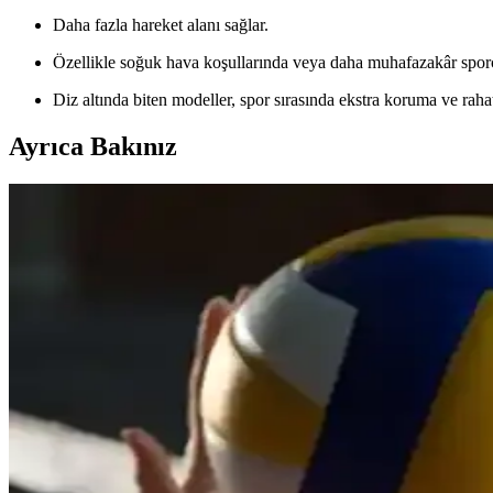
Daha fazla hareket alanı sağlar.
Özellikle soğuk hava koşullarında veya daha muhafazakâr sporcul
Diz altında biten modeller, spor sırasında ekstra koruma ve rahat
Ayrıca Bakınız
Voleybol Şortu Seçerken Dikkat Edilmesi Gerekenler 
Voleybol şortu seçerken malzeme, model ve markalara dikkat edin. Rah
Voleybol Giyiminde Güncel Trendler ve Doğru Kıyafe
Voleybol kıyafetleri, hareket özgürlüğü ve şıklık için doğru malzeme ve 
Kadın Voleybol Ayakkabılarında Performans ve Şıkl
Asics kadın voleybol ayakkabıları, gelişmiş destek, nefes alabilirlik ve 
Voleybol Forma Tasarımları: Renk, Malzeme ve Güncel 