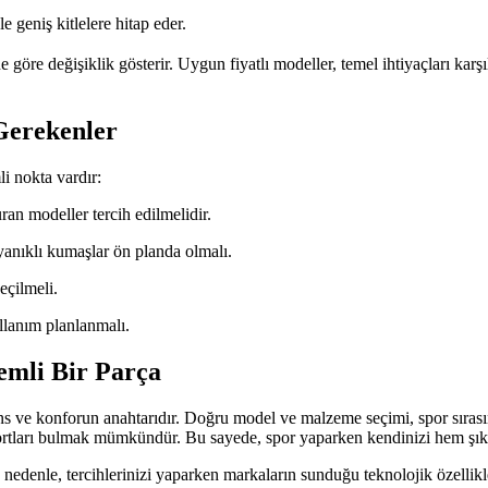
 geniş kitlelere hitap eder.
 göre değişiklik gösterir. Uygun fiyatlı modeller, temel ihtiyaçları karş
Gerekenler
i nokta vardır:
n modeller tercih edilmelidir.
ayanıklı kumaşlar ön planda olmalı.
eçilmeli.
ullanım planlanmalı.
emli Bir Parça
s ve konforun anahtarıdır. Doğru model ve malzeme seçimi, spor sırasınd
ortları bulmak mümkündür. Bu sayede, spor yaparken kendinizi hem şık h
edenle, tercihlerinizi yaparken markaların sunduğu teknolojik özellikle