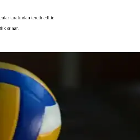
ar tarafından tercih edilir.
lık sunar.
ve En İyi Modeller
atlık ve hareket özgürlüğü sağlayan seçeneklerle spor performansınızı 
t Seçimi Rehberi
tasarımla seçilir. Güncel trendler, renk ve desen seçenekleri ile performa
ığın Modern Buluşması
hafiflik özellikleriyle performansı artırırken şık tasarımlarıyla da tarzın
Trendlerle Şıklık ve İşlevsellik