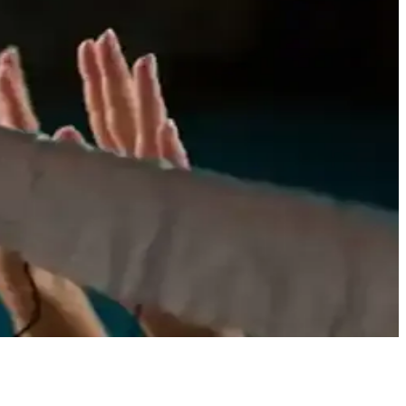
e formalar hem estetik hem de fonksiyonel oluyor.
ada.
r ve sakatlanma riskini azaltır.
ın.
lmesi gerekenler ve performansı yükselten ipuçlarıyla güvenli ve