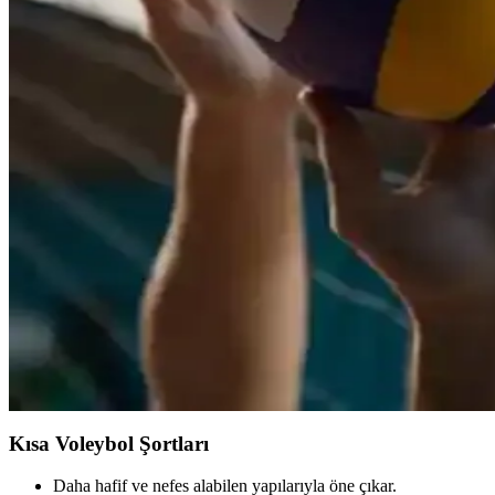
Voleybol formaları, renk, malzeme ve tasarım detaylarıyla sahadaki per
Voleybol Malzemeleri: Performans ve Güvenlik İçin D
Voleybol malzemeleri, performans ve güvenlik için önemli. Top, ayakk
Voleybol Ayakkabısı Seçerken Dikkat Edilmesi Gereke
Voleybol ayakkabısı seçiminde yüksek yaka, trajectori, yastıklama ve da
Erkekler İçin Voleybol Forması Seçimi: Performans 
Erkek voleybol formaları, yüksek kalite, konfor ve şıklık sunar. Ter tu
Voleybol İçin Gerekli Malzemeler ve Doğru Seçim Re
Voleybol oynamak için temel malzemeler, uygun ekipman seçimi ve güv
keyifli spor deneyimi.
Kısa Voleybol Şortları
Daha hafif ve nefes alabilen yapılarıyla öne çıkar.