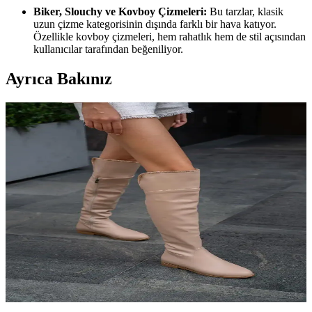
Biker, Slouchy ve Kovboy Çizmeleri:
Bu tarzlar, klasik
uzun çizme kategorisinin dışında farklı bir hava katıyor.
Özellikle kovboy çizmeleri, hem rahatlık hem de stil açısından
kullanıcılar tarafından beğeniliyor.
Ayrıca Bakınız
Uzun Çizme Sezonu: Stil Trendleri, Modeller ve
Alışveriş Rehberi 2024
Kış aylarında uzun çizmeler, farklı modeller ve kombinasyonlarla
hem şıklık hem rahatlık sunuyor. Diz üstü, bol kesim ve çeşitli
malzemelerle stilinizi tamamlayabilirsiniz.
Kadın Uzun Çizme Modası: Şıklık ve İşlevselliğin
Bir Arada Olduğu Kış Trendleri
Kadın uzun çizme modası, şıklık ve fonksiyonelliğiyle kış aylarında
vazgeçilmez. Doğru seçim ve kombinlerle tarzınızı tamamlayın,
sıcak kalın ve şıklığınızdan ödün vermeyin.