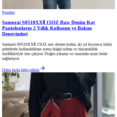
Popüler
Samurai S0510XXⅡ 15OZ Raw Denim Kot
Pantolonların 2 Yıllık Kullanım ve Bakım
Deneyimleri
Samurai S0510XXⅡ 15OZ raw denim kotlar, iki yıl boyunca farklı
şehirlerde kullanıldıktan sonra doğal solma ve dayanıklılık
özellikleriyle öne çıkıyor. Doğru yıkama ve onarımla uzun ömür
sağlanıyor.
Daha fazla bilgi edinin