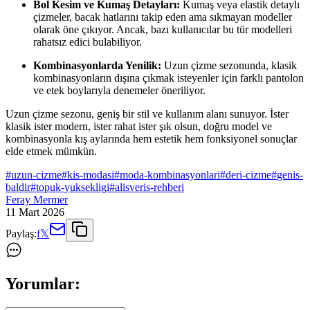
Bol Kesim ve Kumaş Detayları:
Kumaş veya elastik detaylı
çizmeler, bacak hatlarını takip eden ama sıkmayan modeller
olarak öne çıkıyor. Ancak, bazı kullanıcılar bu tür modelleri
rahatsız edici bulabiliyor.
Kombinasyonlarda Yenilik:
Uzun çizme sezonunda, klasik
kombinasyonların dışına çıkmak isteyenler için farklı pantolon
ve etek boylarıyla denemeler öneriliyor.
Uzun çizme sezonu, geniş bir stil ve kullanım alanı sunuyor. İster
klasik ister modern, ister rahat ister şık olsun, doğru model ve
kombinasyonla kış aylarında hem estetik hem fonksiyonel sonuçlar
elde etmek mümkün.
#
uzun-cizme
#
kis-modasi
#
moda-kombinasyonlari
#
deri-cizme
#
genis-
baldir
#
topuk-yuksekligi
#
alisveris-rehberi
Feray Mermer
11 Mart 2026
Paylaş:
f
𝕏
Yorumlar: