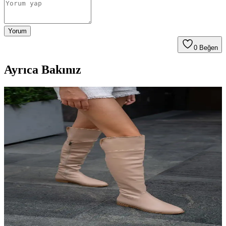
Yorum
0
Beğen
Ayrıca Bakınız
Uzun Çizme Sezonu: Stil Trendleri, Modeller ve
Alışveriş Rehberi 2024
Kış aylarında uzun çizmeler, farklı modeller ve kombinasyonlarla
hem şıklık hem rahatlık sunuyor. Diz üstü, bol kesim ve çeşitli
malzemelerle stilinizi tamamlayabilirsiniz.
Kadın Uzun Çizme Modası: Şıklık ve İşlevselliğin
Bir Arada Olduğu Kış Trendleri
Kadın uzun çizme modası, şıklık ve fonksiyonelliğiyle kış aylarında
vazgeçilmez. Doğru seçim ve kombinlerle tarzınızı tamamlayın,
sıcak kalın ve şıklığınızdan ödün vermeyin.