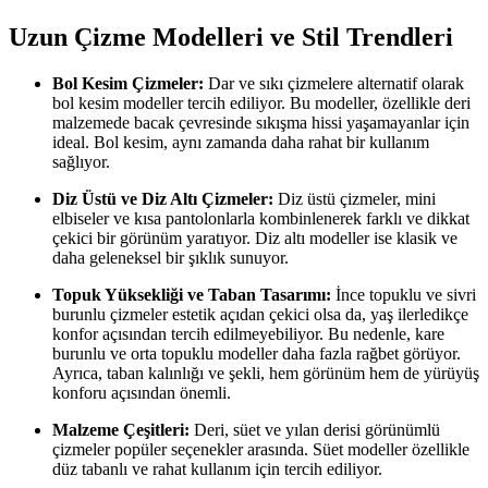
Uzun Çizme Modelleri ve Stil Trendleri
Bol Kesim Çizmeler:
Dar ve sıkı çizmelere alternatif olarak
bol kesim modeller tercih ediliyor. Bu modeller, özellikle deri
malzemede bacak çevresinde sıkışma hissi yaşamayanlar için
ideal. Bol kesim, aynı zamanda daha rahat bir kullanım
sağlıyor.
Diz Üstü ve Diz Altı Çizmeler:
Diz üstü çizmeler, mini
elbiseler ve kısa pantolonlarla kombinlenerek farklı ve dikkat
çekici bir görünüm yaratıyor. Diz altı modeller ise klasik ve
daha geleneksel bir şıklık sunuyor.
Topuk Yüksekliği ve Taban Tasarımı:
İnce topuklu ve sivri
burunlu çizmeler estetik açıdan çekici olsa da, yaş ilerledikçe
konfor açısından tercih edilmeyebiliyor. Bu nedenle, kare
burunlu ve orta topuklu modeller daha fazla rağbet görüyor.
Ayrıca, taban kalınlığı ve şekli, hem görünüm hem de yürüyüş
konforu açısından önemli.
Malzeme Çeşitleri:
Deri, süet ve yılan derisi görünümlü
çizmeler popüler seçenekler arasında. Süet modeller özellikle
düz tabanlı ve rahat kullanım için tercih ediliyor.