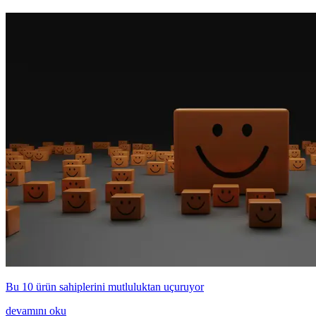
Bu 10 ürün sahiplerini mutluluktan uçuruyor
devamını oku