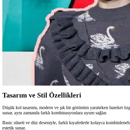
Kemer tokaları, kırsal ve şehir kültürlerinde farklı anlamlar taşır. Kırs
Moda Mikrotrendleri: Geçmişten Günümüze Sevilen v
Moda mikrotrendleri genellikle kısa ömürlü olsa da bazı parçalar, nosta
Kavisli Vücut Tipleri İçin Doğru Kumaş ve Kesimler
Kavisli vücut tiplerine uygun yapısal moda seçimlerinde doğru kumaş, ke
Günlük Moda Soruları ve Pratik Stil Önerileri: Rahat
Moda ve stil, kişisel tercihler ve çevresel ihtiyaçlarla şekillenir. Ev g
Tasarım ve Stil Özellikleri
Düşük kol tasarımı, modern ve şık bir görünüm yaratırken hareket özgürlü
sunar, aynı zamanda farklı kombinasyonlara uyum sağlar.
Basic silueti ve düz deseniyle, farklı kıyafetlerle kolayca kombinleneb
estetik sunar.