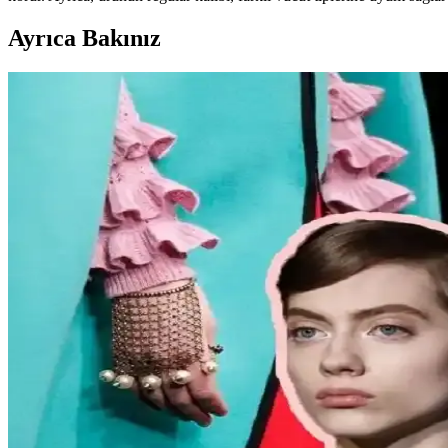
Ayrıca Bakınız
Carolyn Bessette Kennedy Stili ve 90'lar Minimaliz
Carolyn Bessette Kennedy'nin 90'lar minimalizmini yansıtan stili, fiziks
Günlük Moda Soruları ve Stil Önerileri: Vücut Tip
Moda ve stil, kişisel tercihlere göre şekillenir. Vücut tipine uygun kı
burada.
Kadın Modasında Beden Tipi, Sürdürülebilirlik ve M
Kadın modasında beden tipine uygun kıyafet seçimi, sürdürülebilir mark
Kadın Moda Tavsiyeleri: Günlük Stil Önerileri, Vücu
Kadın modasında renk uyumu, vücut şekline uygun giysiler, rahat ayakka
vurgulanıyor.
Kemer Tokalarının Moda ve Kültürel Anlamları: Şehir