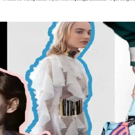
minin Günümüzdeki Yansımaları
el özelliklere dayalı popülerliği ve aşırı yüceltilmesiyle tartışılıyor. G
ine Uygun Kombinasyonlar ve Ayakkabı Seçimi
yafet seçimi, günlük kombin önerileri ve rahat ayakkabı markalarıyla şıkl
evsime Uygun Stil Önerileri
alar ve mevsimsel kombin önerileri ele alınmaktadır. Estetik ve konforu 
t Şekline Uygun Giysiler ve Kombin İpuçları
bılar ve aksesuar seçimi gibi konularda pratik öneriler sunulmaktadır. 
 ve Kırsal Alanlarda Algı Farkları