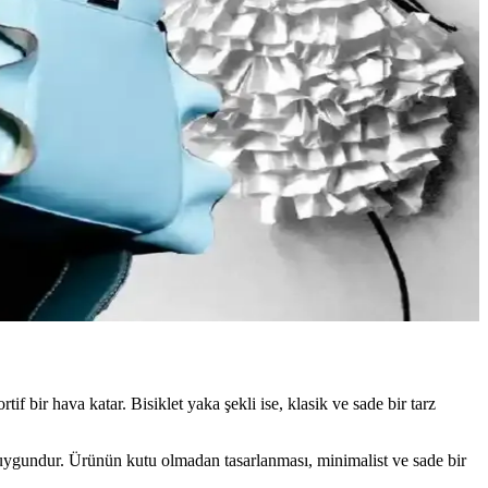
tasarımlarla tercih edilir. Stil ve özgüven belirleyicidir.
u yazı, Reddit deneyimleriyle bu trendleri inceliyor.
ik ve rahat kıyafetler elde edilir.
 günlük şıklık ve rahatlık dengelenir.
f bir hava katar. Bisiklet yaka şekli ise, klasik ve sade bir tarz
 de uygundur. Ürünün kutu olmadan tasarlanması, minimalist ve sade bir