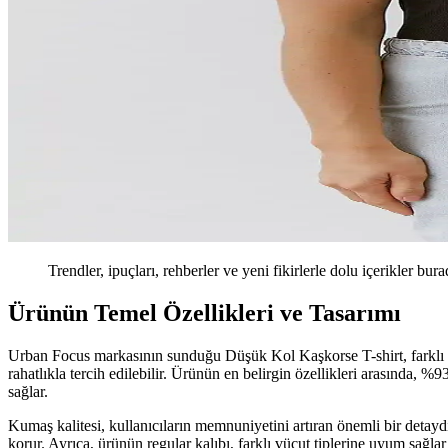
Trendler, ipuçları, rehberler ve yeni fikirlerle dolu içerikler bura
Ürünün Temel Özellikleri ve Tasarımı
Urban Focus markasının sunduğu Düşük Kol Kaşkorse T-shirt, farklı ya
rahatlıkla tercih edilebilir. Ürünün en belirgin özellikleri arasında, 
sağlar.
Kumaş kalitesi, kullanıcıların memnuniyetini artıran önemli bir detay
korur. Ayrıca, ürünün regular kalıbı, farklı vücut tiplerine uyum sağla