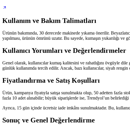
Kullanım ve Bakım Talimatları
Ürünün bakımında, 30 derecede makinede yıkama önerilir. Beyazlatıcı k
yapılması, ürünün ömrünü uzatır. Bu sayede, kumaşın yukarılığı ve 
Kullanıcı Yorumları ve Değerlendirmeler
Genel olarak, kullanıcılar kumaş kalitesini ve rahatlığını övgüyle dil
günlük kullanımda tercih edilir. Ancak, bazı kullanıcılar, siyah rengi
Fiyatlandırma ve Satış Koşulları
Ürün, kampanya fiyatıyla satışa sunulmakta olup, 50 adetten fazla stok me
fazla 10 adet alınabilir; büyük siparişlerde ise, Trendyol’un belirlediği 
Ayrıca, 15 gün içinde ücretsiz iade imkânı sunulmaktadır. Bu, kullan
Sonuç ve Genel Değerlendirme