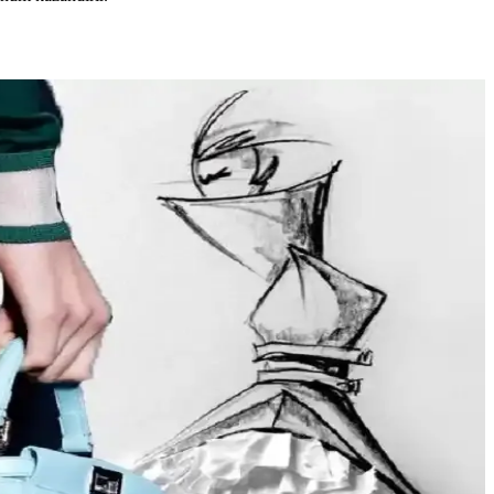
ünümüzde moda daha fazla bireysellik ve çeşitlilik arıyor.
ığı yakalayın. İkinci el lüks ürün alımında dikkat edilmesi gerekenler
birleştiren pratik stil yaklaşımları sunulmaktadır.
Stil ikonlarından ilham alınarak sürdürülebilir moda tercihleri