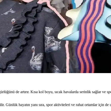
al bölgelerde başarı simgesi olan büyük tokalar, şehirlerde sade ve uyumlu 
e Hâlâ Tercih Edilen Parçalar
lji ve kişisel stil nedeniyle uzun yıllar tercih edilmeye devam ediyor. B
le Yapısal Moda Rehberi
sim ve stil detayları önemlidir. Terzi hizmeti ve uygun markalarla estet
lık ve Şıklık Dengesi
iyimi, iş görüşmesi, mevsimlik kıyafetler ve vücut tipine uygun önerilerle
ğünü de artırır. Kısa kol boyu, sıcak havalarda serinlik sağlar ve sporti
ilir. Günlük hayatın yanı sıra, spor aktiviteleri ve rahat ortamlar için