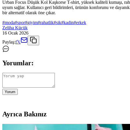
Urban Focus Düşük Kol Kaşkorse T-shirt, yüksek kaliteli kumaşı, raha
uyum sağlar. Kullanıcı geri bildirimleri, ürünün konforunu ve dayanıklı
bir alternatif olarak öne çıkar.
#
moda
#
spor
#
giyim
#
rahatlik
#
sik
#
kadin
#
erkek
Zeliha Küçük
16 Ocak 2026
Paylaş:
f
𝕏
Yorumlar:
Yorum
Ayrıca Bakınız