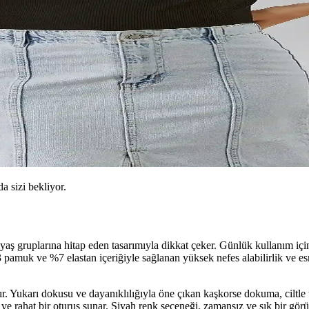
da sizi bekliyor.
ş gruplarına hitap eden tasarımıyla dikkat çeker. Günlük kullanım içi
%93 pamuk ve %7 elastan içeriğiyle sağlanan yüksek nefes alabilirlik ve e
dır. Yukarı dokusu ve dayanıklılığıyla öne çıkan kaşkorse dokuma, cilt
r ve rahat bir oturuş sunar. Siyah renk seçeneği, zamansız ve şık bir gör