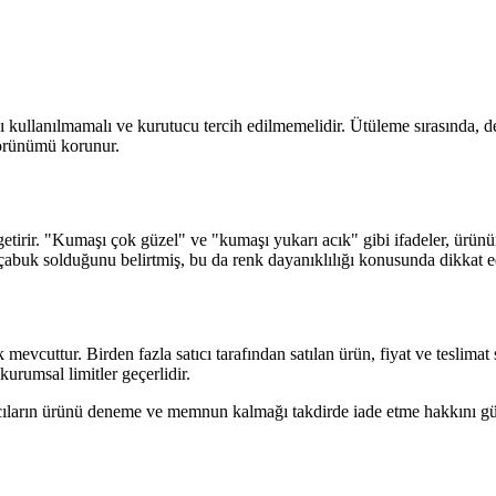
ullanılmamalı ve kurutucu tercih edilmemelidir. Ütüleme sırasında, det
görünümü korunur.
e getirir. "Kumaşı çok güzel" ve "kumaşı yukarı acık" gibi ifadeler, ürü
n çabuk solduğunu belirtmiş, bu da renk dayanıklılığı konusunda dikkat e
vcuttur. Birden fazla satıcı tarafından satılan ürün, fiyat ve teslimat se
kurumsal limitler geçerlidir.
ıcıların ürünü deneme ve memnun kalmağı takdirde iade etme hakkını güv