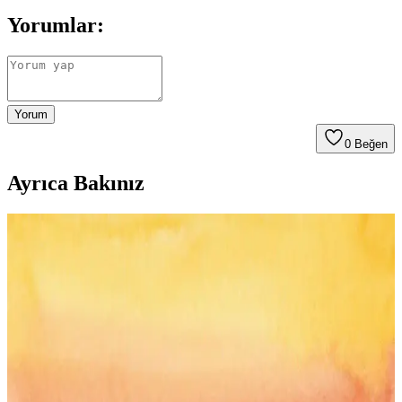
Yorumlar:
Yorum
0
Beğen
Ayrıca Bakınız
Teddy Mont Modelleri ve Fiyatlarıyla Kış Giyim
Trendleri 2024
Teddy montlar, sıcak tutması ve şık görünümüyle kış aylarının
vazgeçilmezi. Farklı modeller, fiyatlar ve kombinasyon önerileriyle
tarzınıza uygun teddy montu keşfedin.
Kadınlar İçin Açık Kahve Mont Seçenekleri: Şıklık
ve Konforun Buluşması