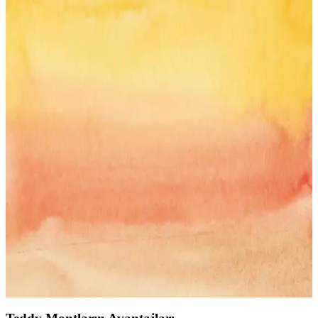
Teddy Mont Modelleri ve Fiyatlarıyla Kış Giyim
Trendleri 2024
Teddy montlar, sıcak tutması ve şık görünümüyle kış aylarının
vazgeçilmezi. Farklı modeller, fiyatlar ve kombinasyon önerileriyle
tarzınıza uygun teddy montu keşfedin.
Kadınlar İçin Açık Kahve Mont Seçenekleri: Şıklık
ve Konforun Buluşması
Açık kahve kadın montları, doğal ve sıcak görünüm, çok yönlülük
ve çeşitli modelleriyle her tarz ve bütçeye uygun seçenekler sunar,
şıklık ve fonksiyonellik sağlar.
Kış Ayları İçin En Şık ve Konforlu Teddy Mont
Seçenekleri Rehberi
Teddy montlar, şıklık ve konforu bir arada sunan kışın vazgeçilmez
parçalarıdır. Farklı modelleri, fiyat seçenekleri ve stil ipuçlarıyla,
tarzınıza uygun en iyi teddy montları keşfedin.