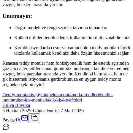
vazgeçilmezleri arasında yer alır.
Unutmayın:
Doğru modeli ve rengi seçmek tarzınızı tamamlar.
Kaliteli ürünleri tercih ederek kullanım ömrünü uzatabilirsiniz.
Kombinasyonlarda cesur ve yaratıcı olun teddy montları farklı
tarzlarda kullanmak kendinizi daha özgün hissetmenizi sağlar.
Kısacası teddy montlar hem fonksiyonellik hem de estetik açısından
göz alıcı alternatifler sunan günümüz modasında kendine yer edinen
vazgeçilmez parçalar arasında yer alır. Kendinizi hem sıcak hem de
şık hissetmek istiyorsanız gardırobunuza en uygun teddy montu
seçmekte çekinmeyin!
#
teddy-mont
#
kis-giyim
#
pelus-mont
#
moda-trendleri
#
kadin-
mont
#
rahat-kis-montlari
#
sik-kis-kiyafetleri
Hülya Büyüka
5 Haziran 2025
·
Güncellendi:
27 Mart 2026
Paylaş:
f
𝕏