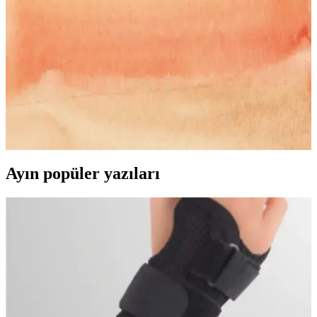
Açık kahve kadın montları, doğal ve sıcak görünüm, çok yönlülük
ve çeşitli modelleriyle her tarz ve bütçeye uygun seçenekler sunar,
şıklık ve fonksiyonellik sağlar.
Kış Ayları İçin En Şık ve Konforlu Teddy Mont
Seçenekleri Rehberi
Teddy montlar, şıklık ve konforu bir arada sunan kışın vazgeçilmez
parçalarıdır. Farklı modelleri, fiyat seçenekleri ve stil ipuçlarıyla,
tarzınıza uygun en iyi teddy montları keşfedin.
Ayın popüler yazıları