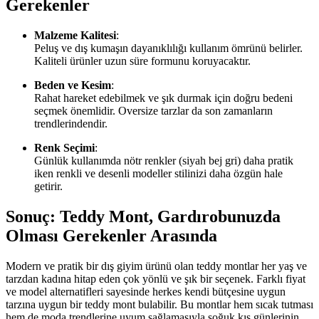
Gerekenler
Malzeme Kalitesi
:
Peluş ve dış kumaşın dayanıklılığı kullanım ömrünü belirler.
Kaliteli ürünler uzun süre formunu koruyacaktır.
Beden ve Kesim
:
Rahat hareket edebilmek ve şık durmak için doğru bedeni
seçmek önemlidir. Oversize tarzlar da son zamanların
trendlerindendir.
Renk Seçimi
:
Günlük kullanımda nötr renkler (siyah bej gri) daha pratik
iken renkli ve desenli modeller stilinizi daha özgün hale
getirir.
Sonuç: Teddy Mont, Gardırobunuzda
Olması Gerekenler Arasında
Modern ve pratik bir dış giyim ürünü olan teddy montlar her yaş ve
tarzdan kadına hitap eden çok yönlü ve şık bir seçenek. Farklı fiyat
ve model alternatifleri sayesinde herkes kendi bütçesine uygun
tarzına uygun bir teddy mont bulabilir. Bu montlar hem sıcak tutması
hem de moda trendlerine uyum sağlamasıyla soğuk kış günlerinin