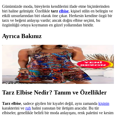
Günümüzde moda, bireylerin kendilerini ifade etme biçimlerinden
biri haline gelmiştir. Özellikle
tarz
elbise
, kişisel stilin en belirgin ve
etkili unsurlarından biri olarak öne çıkar. Herkesin kendine özgü bir
tarzı ve beğeni anlayışı vardır; ancak doğru elbise seçimi, bu
özgünlüğü ortaya koymanın en güzel yollarından biridir.
Ayrıca Bakınız
Tarz Elbise Nedir? Moda Dünyasında Kendini İfade
Etmenin Yolları ve Trendler
Tarz elbise, kişisel tarzı yansıtan ve moda trendlerine uygun
seçimlerle özgünlük sağlar. Güncel trendler, doğru seçimler ve
kendini ifade etme yollarıyla moda dünyasında fark yaratın.
Tarz Elbise Nedir? Tanım ve Özellikler
Tarz elbise
, sadece giyilen bir kıyafet değil, aynı zamanda
kişinin
karakterini ve
ruh
halini yansıtan bir iletişim aracıdır. Bu tür
elbiseler, genellikle belirli bir moda anlayışını, renk paletini ve kesim