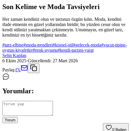
Son Kelime ve Moda Tavsiyeleri
Her zaman kendiniz olun ve tarzınızı özgün kılın. Moda, kendini
ifade etmenin en güzel yollarından biridir; bu yüzden cesur olun ve
kendi stilinizi yaratmaktan çekinmeyin. Unutmayın, en güzel tarz,
kendinizi en iyi hissettiğiniz tarzdır.
#
tarz-elbise
#
moda-trendleri
#
kisisel-stil
#
gelecek-moda
#
vucut-tipine-
uygun-kiyafetler
#
renk-uyumu
#
kendi-tarzini-yarat
Selin Kaplan
6 Ekim 2025
·
Güncellendi:
27 Mart 2026
Paylaş:
f
𝕏
Yorumlar:
Yorum
0
Beğen