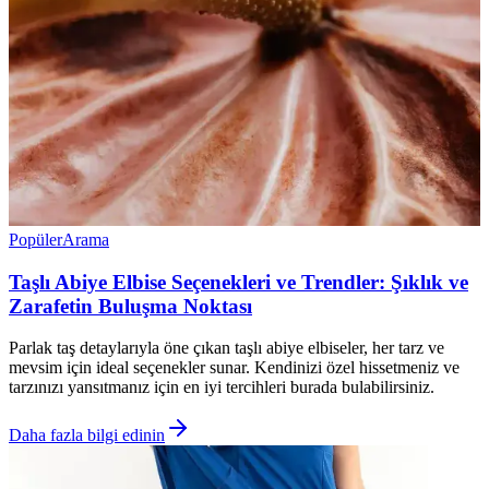
Popüler
Arama
Taşlı Abiye Elbise Seçenekleri ve Trendler: Şıklık ve
Zarafetin Buluşma Noktası
Parlak taş detaylarıyla öne çıkan taşlı abiye elbiseler, her tarz ve
mevsim için ideal seçenekler sunar. Kendinizi özel hissetmeniz ve
tarzınızı yansıtmanız için en iyi tercihleri burada bulabilirsiniz.
Daha fazla bilgi edinin