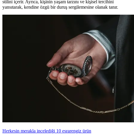
stilini içerir. Ayrıca, kişinin yaşam tarzını ve kişisel tercihini
yansıtarak, kendine özgü bir duruş sergilemesine olanak tanır.
Herkesin merakla incelediği 10 esrarengiz ürün