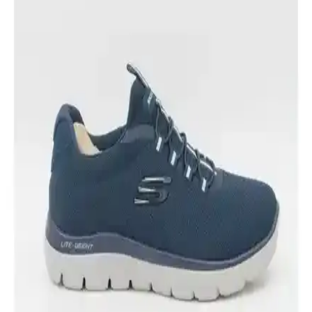
performansı ve şıklığı bir araya getiriyor. Sahada hassas kontrol ve
konfor sağlayan bu model, günlük stilinizde de dikkat çekici bir
tercih olur.
New Balance 408 ve 530 Modellerinin Detaylı
Karşılaştırması ve Kullanıcı Yorumları
İki popüler model olan New Balance 408 ve 530'un özellikleri,
kullanıcı yorumları ve performans karşılaştırmasıyla ilgili detaylar
burada.
Nike Air Max 270 ve Nike Air Max SC Erkek
Günlük Spor Ayakkabı Karşılaştırması
Bu makalede Nike Air Max 270 ve Nike Air Max SC erkek spor
ayakkabılarının malzeme, konfor, dayanıklılık ve tasarım açısından
detaylı karşılaştırması yapılıyor.
Slazenger OMEGA IN ve POINT NEW I Erkek
Sneaker Karşılaştırması: Malzeme, Konfor ve
Dayanıklılık Analizi
İki popüler Slazenger erkek sneaker modeli olan OMEGA IN ve