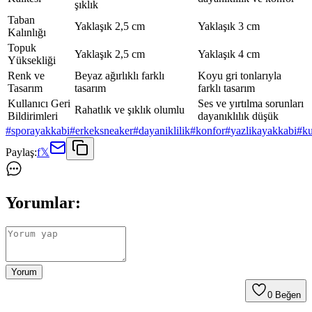
şıklık
Taban
Yaklaşık 2,5 cm
Yaklaşık 3 cm
Kalınlığı
Topuk
Yaklaşık 2,5 cm
Yaklaşık 4 cm
Yüksekliği
Renk ve
Beyaz ağırlıklı farklı
Koyu gri tonlarıyla
Tasarım
tasarım
farklı tasarım
Kullanıcı Geri
Ses ve yırtılma sorunları
Rahatlık ve şıklık olumlu
Bildirimleri
dayanıklılık düşük
#
sporayakkabi
#
erkeksneaker
#
dayaniklilik
#
konfor
#
yazlikayakkabi
#
ku
Paylaş:
f
𝕏
Yorumlar:
Yorum
0
Beğen