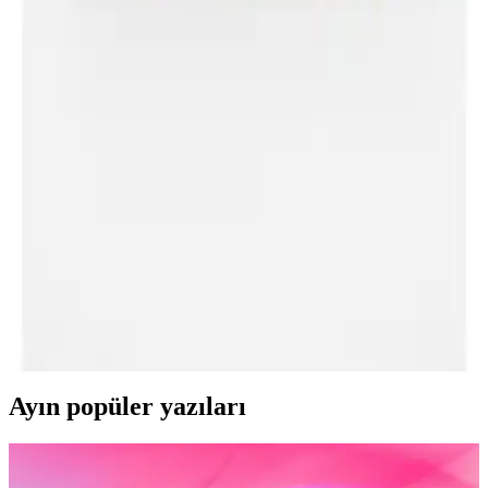
POINT NEW I'nin malzeme, konfor, dayanıklılık ve fiyat
performansını detaylı karşılaştırıyoruz.
Altınyıl<dı>z Classics Erkek Bej Standart Fit Rahat
Spor Eşofman Altı Özellikleri ve Kullanım İpuçları
Altınyıl<dı>z Classics'in bej erkek spor eşofman altı, yüksek kaliteli
kumaşı, rahat kesimi ve şık duruşuyla günlük ve spor aktiviteleri için
ideal bir seçimdir. Dayanıklı ve esnek yapısıyla konfor sağlar.
Skechers Erkek Konfor Ayakkabıları
Karşılaştırması: 52811Tk ve 894114Tk Modelleri
Analizi
İki Skechers erkek konfor ayakkabısı olan 52811Tk ve 894114Tk
modellerinin malzeme, rahatlık, uyum ve dayanıklılık özellikleri
detaylı incelenerek karşılaştırıldı.
Ayın popüler yazıları