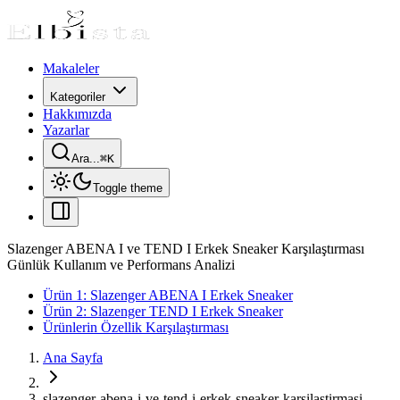
Makaleler
Kategoriler
Hakkımızda
Yazarlar
Ara...
⌘
K
Toggle theme
Slazenger ABENA I ve TEND I Erkek Sneaker Karşılaştırması
Günlük Kullanım ve Performans Analizi
Ürün 1: Slazenger ABENA I Erkek Sneaker
Ürün 2: Slazenger TEND I Erkek Sneaker
Ürünlerin Özellik Karşılaştırması
Ana Sayfa
slazenger-abena-i-ve-tend-i-erkek-sneaker-karsilastirmasi-