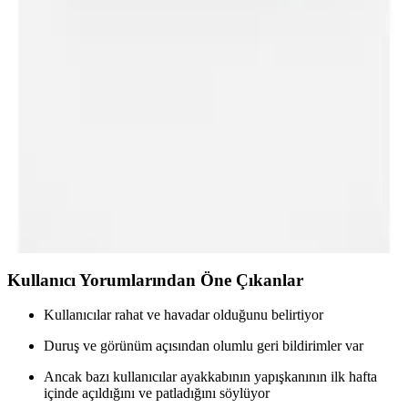
Spor Eşofman Altı Özellikleri ve Kullanım İpuçları
Altınyıl<dı>z Classics'in bej erkek spor eşofman altı, yüksek kaliteli
kumaşı, rahat kesimi ve şık duruşuyla günlük ve spor aktiviteleri için
ideal bir seçimdir. Dayanıklı ve esnek yapısıyla konfor sağlar.
Skechers Erkek Konfor Ayakkabıları
Karşılaştırması: 52811Tk ve 894114Tk Modelleri
Analizi
İki Skechers erkek konfor ayakkabısı olan 52811Tk ve 894114Tk
modellerinin malzeme, rahatlık, uyum ve dayanıklılık özellikleri
detaylı incelenerek karşılaştırıldı.
Kullanıcı Yorumlarından Öne Çıkanlar
Kullanıcılar rahat ve havadar olduğunu belirtiyor
Duruş ve görünüm açısından olumlu geri bildirimler var
Ancak bazı kullanıcılar ayakkabının yapışkanının ilk hafta
içinde açıldığını ve patladığını söylüyor