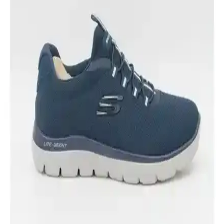
New Balance 408 ve 530 Modellerinin Detaylı
Karşılaştırması ve Kullanıcı Yorumları
İki popüler model olan New Balance 408 ve 530'un özellikleri,
kullanıcı yorumları ve performans karşılaştırmasıyla ilgili detaylar
burada.
Nike Air Max 270 ve Nike Air Max SC Erkek
Günlük Spor Ayakkabı Karşılaştırması
Bu makalede Nike Air Max 270 ve Nike Air Max SC erkek spor
ayakkabılarının malzeme, konfor, dayanıklılık ve tasarım açısından
detaylı karşılaştırması yapılıyor.
Slazenger OMEGA IN ve POINT NEW I Erkek
Sneaker Karşılaştırması: Malzeme, Konfor ve
Dayanıklılık Analizi
İki popüler Slazenger erkek sneaker modeli olan OMEGA IN ve
POINT NEW I'nin malzeme, konfor, dayanıklılık ve fiyat
performansını detaylı karşılaştırıyoruz.
Altınyıl<dı>z Classics Erkek Bej Standart Fit Rahat