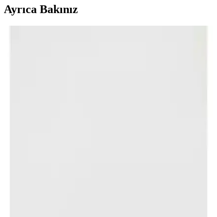
Ayrıca Bakınız
Slazenger ABENA I ve TEND I Erkek Sneaker
Karşılaştırması Günlük Kullanım ve Performans
Analizi
Slazenger ABENA I ve TEND I erkek sneaker modellerinin
malzeme, konfor, dayanıklılık ve kullanıcı geri bildirimleri detaylı
karşılaştırması. Hangi model günlük kullanım için daha uygun?
Timberland Yazlık Ayakkabı Koleksiyonu: Şıklık ve
Konforun Mükemmel Uyumunu Sunar
Timberland'in yaz koleksiyonundaki hafif, nefes alabilir ve dayanıklı
ayakkabılar, şıklık ve rahatlığı bir arada sunar. Günlük ve spor
kullanıma uygun modellerle yazın keyfini çıkarın.
Nike Phantom GX Turuncu: Performans ve Şıklığı
Bir Arada Sunan Modern Futbol Ayakkabısı
Nike Phantom GX Turuncu, canlı renk ve modern tasarımıyla