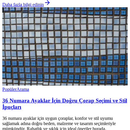
Daha fazla bilgi edinin
Popüler
Arama
36 Numara Ayaklar İçin Doğru Çorap Seçimi ve Stil
İpuçları
36 numara ayaklar için uygun çoraplar, konfor ve stil uyumu
sağlamak adına doğru beden, malzeme ve tasarım seçimleriyle
mümkündür. Rahatlık ve şıklık için ideal öneriler burada.