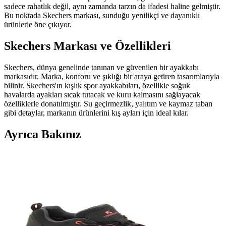
sadece rahatlık değil, aynı zamanda tarzın da ifadesi haline gelmiştir.
Bu noktada Skechers markası, sunduğu yenilikçi ve dayanıklı
ürünlerle öne çıkıyor.
Skechers Markası ve Özellikleri
Skechers, dünya genelinde tanınan ve güvenilen bir ayakkabı
markasıdır. Marka, konforu ve şıklığı bir araya getiren tasarımlarıyla
bilinir. Skechers'ın kışlık spor ayakkabıları, özellikle soğuk
havalarda ayakları sıcak tutacak ve kuru kalmasını sağlayacak
özelliklerle donatılmıştır. Su geçirmezlik, yalıtım ve kaymaz taban
gibi detaylar, markanın ürünlerini kış ayları için ideal kılar.
Ayrıca Bakınız
Skechers Kışlık Spor Ayakkabıları: Dayanıklı ve Şık
Seçenekler ile Konforunuzu Artırın
Skechers'in kışlık spor ayakkabıları, su geçirmezlik, yalıtım ve
kaymaz taban özellikleriyle soğuk havalarda konfor ve şıklığı bir
arada sunar. Dayanıklı ve modern tasarımlarla kışın tarzınızı
koruyun.