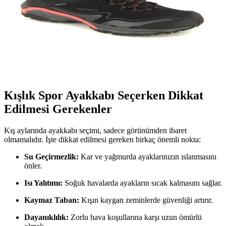
Lumberjack Bayan Kışlık Spor Ayakkabıları: Şıklık
ve Konforun Bir Arada Sunulduğu Modeller
Kış aylarında dayanıklılık ve şıklığı bir arada sunan lumberjack
bayan spor ayakkabıları, su geçirmezlik, ısı yalıtımı ve şık
tasarımlarıyla soğuk havalarda ideal seçenekler.
Kışlık Spor Ayakkabı Seçerken Dikkat
Edilmesi Gerekenler
Kış aylarında ayakkabı seçimi, sadece görünümden ibaret
olmamalıdır. İşte dikkat edilmesi gereken birkaç önemli nokta:
Su Geçirmezlik:
Kar ve yağmurda ayaklarınızın ıslanmasını
önler.
Isı Yalıtımı:
Soğuk havalarda ayakların sıcak kalmasını sağlar.
Kaymaz Taban:
Kışın kaygan zeminlerde güvenliği artırır.
Dayanıklılık:
Zorlu hava koşullarına karşı uzun ömürlü