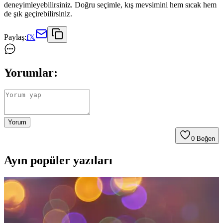
deneyimleyebilirsiniz. Doğru seçimle, kış mevsimini hem sıcak hem
de şık geçirebilirsiniz.
Paylaş:
f
𝕏
Yorumlar:
Yorum
0
Beğen
Ayın popüler yazıları