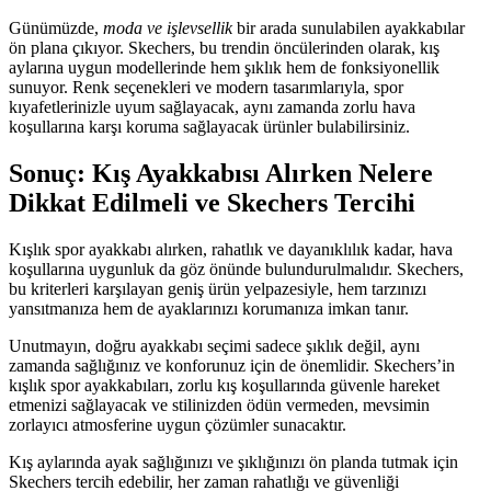
Günümüzde,
moda ve işlevsellik
bir arada sunulabilen ayakkabılar
ön plana çıkıyor. Skechers, bu trendin öncülerinden olarak, kış
aylarına uygun modellerinde hem şıklık hem de fonksiyonellik
sunuyor. Renk seçenekleri ve modern tasarımlarıyla, spor
kıyafetlerinizle uyum sağlayacak, aynı zamanda zorlu hava
koşullarına karşı koruma sağlayacak ürünler bulabilirsiniz.
Sonuç: Kış Ayakkabısı Alırken Nelere
Dikkat Edilmeli ve Skechers Tercihi
Kışlık spor ayakkabı alırken, rahatlık ve dayanıklılık kadar, hava
koşullarına uygunluk da göz önünde bulundurulmalıdır. Skechers,
bu kriterleri karşılayan geniş ürün yelpazesiyle, hem tarzınızı
yansıtmanıza hem de ayaklarınızı korumanıza imkan tanır.
Unutmayın, doğru ayakkabı seçimi sadece şıklık değil, aynı
zamanda sağlığınız ve konforunuz için de önemlidir. Skechers’in
kışlık spor ayakkabıları, zorlu kış koşullarında güvenle hareket
etmenizi sağlayacak ve stilinizden ödün vermeden, mevsimin
zorlayıcı atmosferine uygun çözümler sunacaktır.
Kış aylarında ayak sağlığınızı ve şıklığınızı ön planda tutmak için
Skechers tercih edebilir, her zaman rahatlığı ve güvenliği