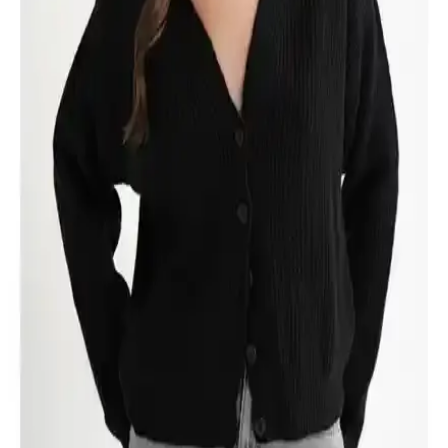
Erkekler İçin Siyah Kaban Seçimi ve Kombin
Önerileri - Modern ve Zamansız Stil Rehberi
Siyah erkek kabanları, şıklık ve fonksiyonelliğin buluştuğu, farklı
tarzlara uygun, dayanıklı ve zamansız parçalardır. Doğru seçimle her
ortamda tarzınızı yansıtabilirsiniz.
U.S. Polo Assn. Erkek Siyah Slim Fit Polo Yaka
Tişört Detaylı İnceleme ve Kullanım Önerileri
U.S. Polo Assn.'nin erkek siyah slim fit polo yaka tişörtü, %100
pamuk yapısı, şık tasarımı ve rahat kesimiyle günlük kullanım için
ideal. Kalite ve tarzı bir arada sunar.
Siyah Uzun Abiye Elbise: Klasik ve Zamansız Moda
Parçasının Stil Analizi
Siyah uzun abiye elbise, özel günlerde tercih edilen klasik ve
zamansız bir moda öğesi olarak şıklık ve stil sunar. Tasarım ve
kullanım alanlarıyla kadın modasında önemli bir yer tutar.
Siyah Boğazlı Kazak Kombinleri: Moda ve