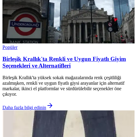
Popüler
Birleşik Krallık'ta Renkli ve Uygun Fiyatlı Giyim
Seçenekleri ve Alternatifleri
Birleşik Krallık'ta yüksek sokak mağazalarında renk çeşitliliği
azalmışken, renkli ve uygun fiyatlı giysi arayanlar için alternatif
markalar, ikinci el platformlar ve sürdürülebilir seçenekler öne
çıkıyor.
Daha fazla bilgi edinin