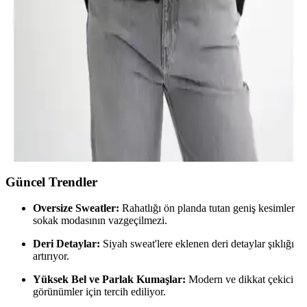
Fonksiyonelliğin Uyumuyla Şık Kış Stili
Siyah boğazlı kazaklar, farklı tarzlara uyum sağlayan, rahat ve şık
seçenekler sunar. Kumaş ve kesim çeşitleriyle her ortamda uygun
kombinasyonlar oluşturabilirsiniz.
Mixray 6943 Kadın V Yaka Siyah Selanik Hırka
Modern ve Şık Tasarım Özellikleri
Mixray 6943 kadın siyah V yaka selanik hırka, yüksek kaliteli
kumaşı ve modern tasarımıyla günlük kullanım için ideal, sıcak tutan
ve şık bir seçenektir.
Güncel Trendler
Oversize Sweatler:
Rahatlığı ön planda tutan geniş kesimler
sokak modasının vazgeçilmezi.
Deri Detaylar:
Siyah sweat'lere eklenen deri detaylar şıklığı
artırıyor.
Yüksek Bel ve Parlak Kumaşlar:
Modern ve dikkat çekici
görünümler için tercih ediliyor.