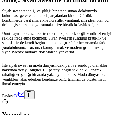
Sonuç: Siyah Sweat ile Tarzınızı Yaratın
Siyah sweat rahatlığı ve şıklığı bir arada sunan dolabınızda
bulunması gereken en temel parçalardan biridir. Günlük
kombinlerde basit ama etkileyici stiller yaratmak için ideal olan bu
ürün kişisel tarzınızı yansıtmakta size büyük kolaylık sağlar.
Unutmayın moda sadece trendleri takip etmek değil kendinizi en iyi
şekilde ifade etme biçimidir. Siyah sweat’in sunduğu pratiklik ve
şıklıkla siz de kendi özgün stilinizi oluşturabilir her ortamda fark
yaratabilirsiniz. Tarzınızı konuşturmak ve modern görünmek için
siyah sweat’e mutlaka dolabınızda yer verin!
İşte siyah sweat’in moda dünyasındaki yeri ve sunduğu olanaklar
hakkında detaylı bilgiler. Bu parçayı doğru şekilde kullanarak
rahatlığı ve şıklığı bir arada yakalayabilirsiniz. Moda dünyasında
yenilikleri takip ederken kendinize özgü tarzınızı da oluşturmayı
ihmal etmeyin.
Paylaş:
f
𝕏
Yorumlar: