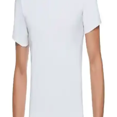
Beyaz tesettür sweatshirtler, sade ve rahat tasarımlarıyla tesettür
modasında şıklık ve konforu bir araya getiriyor. Farklı kombin
seçenekleriyle günlük kullanıma uygun, çok yönlü parçalar sunar.
Tamamen Beyaz Gardırop Oluşturmanın Pratik
Bakım ve Stil Yöntemleri
Tamamen beyaz gardırop, doğru bakım ve stil önerileriyle şıklık ve
pratiklik sunar. Leke çıkarma yöntemleri, kumaş seçimi ve
kombinasyon önerileriyle beyaz kıyafetlerin uzun ömürlü kullanımı
mümkün olur.
Ada Bebek Çocuk Beyaz Kısa Kol Tişörtü: Konfor
ve Şıklığın Modern Bir Buluşması
Ada Bebek çocuk tişörtü, %100 pamuk ve dayanıklı kumaşıyla
konfor ve şıklığı bir araya getiriyor. Yüksek kalite ve rahat kesimiyle
günlük ve okul giyiminde ideal tercih.
Nacar Çarşı Çocuk Polo Yaka Uzun Kollu Beyaz T-
Shirt Kalite ve Konfor Sunar
Nacar Çarşı'nın çocuklar için tasarladığı polo yaka uzun kollu beyaz
tişört, yüksek kalite kumaşı ve şık tasarımıyla günlük ve özel günler