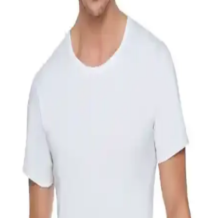
Berrak Erkek %100 Pamuk Penye Atletler 6'lı
Paket Yüksek Kalite ve Konfor Sağlar
Berrak erkek %100 pamuk penye atletler, yüksek kalite, rahatlık ve
hijyen sunar. 6'lı paket, dayanıklı ve nefes alabilen yapısıyla günlük
kullanım için ideal, uzun ömürlü ve kolay bakım sağlar.
Beyaz Tesettür Sweatshirt: Rahatlık ve Şıklığı Bir
Arada Sunan Moda Parçası
Beyaz tesettür sweatshirtler, sade ve rahat tasarımlarıyla tesettür
modasında şıklık ve konforu bir araya getiriyor. Farklı kombin
seçenekleriyle günlük kullanıma uygun, çok yönlü parçalar sunar.
Tamamen Beyaz Gardırop Oluşturmanın Pratik
Bakım ve Stil Yöntemleri
Tamamen beyaz gardırop, doğru bakım ve stil önerileriyle şıklık ve
pratiklik sunar. Leke çıkarma yöntemleri, kumaş seçimi ve
kombinasyon önerileriyle beyaz kıyafetlerin uzun ömürlü kullanımı
mümkün olur.
Ada Bebek Çocuk Beyaz Kısa Kol Tişörtü: Konfor