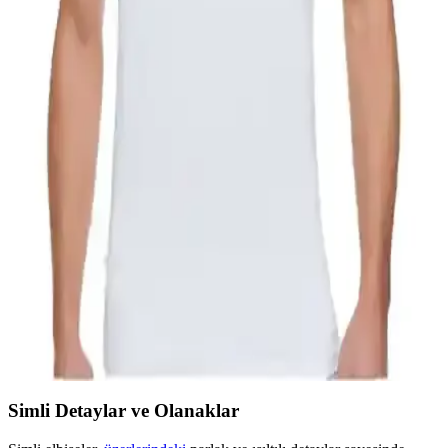
ve Şıklığın Modern Bir Buluşması
Ada Bebek çocuk tişörtü, %100 pamuk ve dayanıklı kumaşıyla
konfor ve şıklığı bir araya getiriyor. Yüksek kalite ve rahat kesimiyle
günlük ve okul giyiminde ideal tercih.
Nacar Çarşı Çocuk Polo Yaka Uzun Kollu Beyaz T-
Shirt Kalite ve Konfor Sunar
Nacar Çarşı'nın çocuklar için tasarladığı polo yaka uzun kollu beyaz
tişört, yüksek kalite kumaşı ve şık tasarımıyla günlük ve özel günler
için ideal, hareket özgürlüğü sağlar ve kolay kombinlenir.
Tutku Erkek Penye Bisiklet Atlet Paketi Günlük ve
Spor Kullanımı İçin Uygun
Tutku markasının %100 pamuklu, açık yaka, yarım kollu erkek
atletleri, geniş beden seçenekleri ve paket halinde uygun fiyatıyla
günlük ve spor kullanımına ideal bir tercih.
Simli Detaylar ve Olanaklar