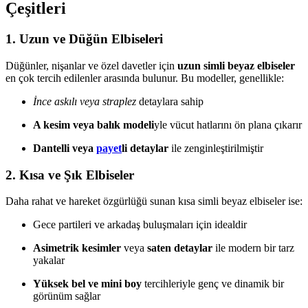
Çeşitleri
1.
Uzun ve Düğün Elbiseleri
Düğünler, nişanlar ve özel davetler için
uzun simli beyaz elbiseler
en çok tercih edilenler arasında bulunur. Bu modeller, genellikle:
İnce askılı veya straplez
detaylara sahip
A kesim veya balık modeli
yle vücut hatlarını ön plana çıkarır
Dantelli veya
payet
li detaylar
ile zenginleştirilmiştir
2.
Kısa ve Şık Elbiseler
Daha rahat ve hareket özgürlüğü sunan kısa simli beyaz elbiseler ise:
Gece partileri ve arkadaş buluşmaları için idealdir
Asimetrik kesimler
veya
saten detaylar
ile modern bir tarz
yakalar
Yüksek bel ve mini boy
tercihleriyle genç ve dinamik bir
görünüm sağlar