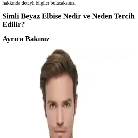
hakkında detaylı bilgiler bulacaksınız.
Simli Beyaz Elbise Nedir ve Neden Tercih
Edilir?
Ayrıca Bakınız
Simli Beyaz Elbise Modelleri ve Kombin Önerileriyle
Şıklığa Adım Atın
Simli beyaz elbise, özel günlerde şıklığı ve zarafeti bir arada sunar.
Modeller, kombinasyon ve trendlerle ilgili detaylar, kendinizi
özgüvenli ve göz alıcı hissetmenizi sağlar.
Tutku 12 Adet Erkek Penye Atlet Seti Yüksek Kalite
ve Konfor Sunar
%100 pamuklu, yumuşak ve nefes alabilir erkek penye atlet seti,
uzun bel boyu ve dayanıklı tasarımıyla konfor sağlar. Ekonomik ve
şık seçenekle günlük kullanım için ideal.