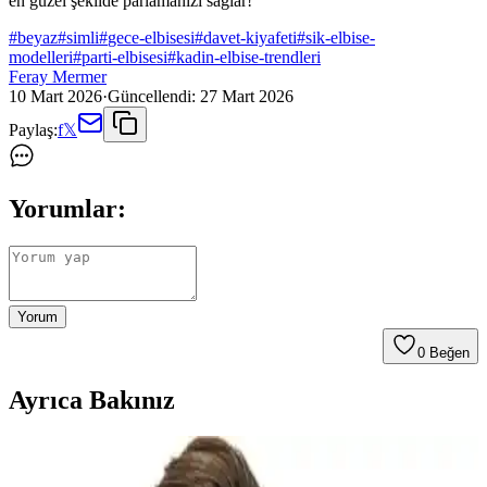
en güzel şekilde parlamanızı sağlar!
#
beyaz
#
simli
#
gece-elbisesi
#
davet-kiyafeti
#
sik-elbise-
modelleri
#
parti-elbisesi
#
kadin-elbise-trendleri
Feray Mermer
10 Mart 2026
·
Güncellendi:
27 Mart 2026
Paylaş:
f
𝕏
Yorumlar:
Yorum
0
Beğen
Ayrıca Bakınız
Simli Beyaz Elbise Modelleri ve Kombin Önerileriyle