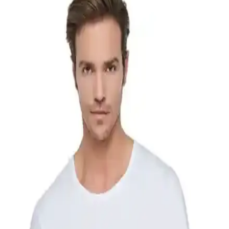
Şıklığa Adım Atın
Simli beyaz elbise, özel günlerde şıklığı ve zarafeti bir arada sunar.
Modeller, kombinasyon ve trendlerle ilgili detaylar, kendinizi
özgüvenli ve göz alıcı hissetmenizi sağlar.
Tutku 12 Adet Erkek Penye Atlet Seti Yüksek Kalite
ve Konfor Sunar
%100 pamuklu, yumuşak ve nefes alabilir erkek penye atlet seti,
uzun bel boyu ve dayanıklı tasarımıyla konfor sağlar. Ekonomik ve
şık seçenekle günlük kullanım için ideal.
Berrak Erkek %100 Pamuk Penye Atletler 6'lı
Paket Yüksek Kalite ve Konfor Sağlar
Berrak erkek %100 pamuk penye atletler, yüksek kalite, rahatlık ve
hijyen sunar. 6'lı paket, dayanıklı ve nefes alabilen yapısıyla günlük
kullanım için ideal, uzun ömürlü ve kolay bakım sağlar.
Beyaz Tesettür Sweatshirt: Rahatlık ve Şıklığı Bir
Arada Sunan Moda Parçası