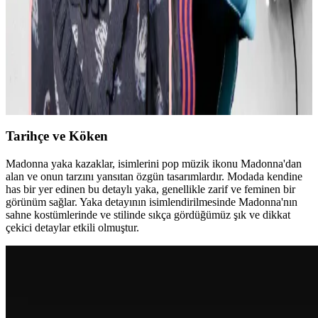
markalarla estetik ve rahat kıyafetler elde edilir.
Günlük Moda Soruları ve Pratik Stil Önerileri:
Rahatlık ve Şıklık Dengesi
Moda ve stil, kişisel tercihler ve çevresel ihtiyaçlarla şekillenir. Ev
giyimi, iş görüşmesi, mevsimlik kıyafetler ve vücut tipine uygun
önerilerle günlük şıklık ve rahatlık dengelenir.
Tarihçe ve Köken
Madonna yaka kazaklar, isimlerini pop müzik ikonu Madonna'dan
alan ve onun tarzını yansıtan özgün tasarımlardır. Modada kendine
has bir yer edinen bu detaylı yaka, genellikle zarif ve feminen bir
görünüm sağlar. Yaka detayının isimlendirilmesinde Madonna'nın
sahne kostümlerinde ve stilinde sıkça gördüğümüz şık ve dikkat
çekici detaylar etkili olmuştur.