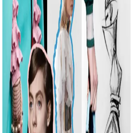
fiziksel özelliklere dayalı popülerliği ve aşırı yüceltilmesiyle
tartışılıyor. Günümüzde moda daha fazla bireysellik ve çeşitlilik
arıyor.
Günlük Moda Soruları ve Stil Önerileri: Vücut
Tipine Uygun Kombinasyonlar ve Ayakkabı Seçimi
Moda ve stil, kişisel tercihlere göre şekillenir. Vücut tipine uygun
kıyafet seçimi, günlük kombin önerileri ve rahat ayakkabı
markalarıyla şıklığı yakalayın. İkinci el lüks ürün alımında dikkat
edilmesi gerekenler burada.
Kadın Modasında Beden Tipi, Sürdürülebilirlik ve
Mevsime Uygun Stil Önerileri
Kadın modasında beden tipine uygun kıyafet seçimi, sürdürülebilir
markalar ve mevsimsel kombin önerileri ele alınmaktadır. Estetik ve
konforu birleştiren pratik stil yaklaşımları sunulmaktadır.
Kadın Moda Tavsiyeleri: Günlük Stil Önerileri,
Vücut Şekline Uygun Giysiler ve Kombin İpuçları
Kadın modasında renk uyumu, vücut şekline uygun giysiler, rahat