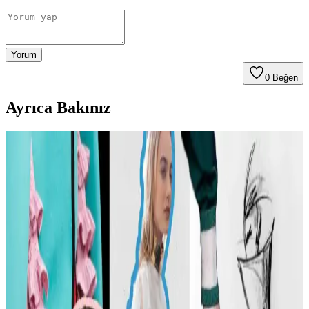
Yorum
0
Beğen
Ayrıca Bakınız
Carolyn Bessette Kennedy Stili ve 90'lar
Minimalizminin Günümüzdeki Yansımaları
Carolyn Bessette Kennedy'nin 90'lar minimalizmini yansıtan stili,
fiziksel özelliklere dayalı popülerliği ve aşırı yüceltilmesiyle
tartışılıyor. Günümüzde moda daha fazla bireysellik ve çeşitlilik
arıyor.
Günlük Moda Soruları ve Stil Önerileri: Vücut
Tipine Uygun Kombinasyonlar ve Ayakkabı Seçimi
Moda ve stil, kişisel tercihlere göre şekillenir. Vücut tipine uygun