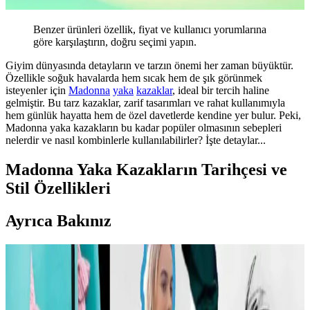
Benzer ürünleri özellik, fiyat ve kullanıcı yorumlarına
göre karşılaştırın, doğru seçimi yapın.
Giyim dünyasında detayların ve tarzın önemi her zaman büyüktür.
Özellikle soğuk havalarda hem sıcak hem de şık görünmek
isteyenler için
Madonna
yaka
kazaklar
, ideal bir tercih haline
gelmiştir. Bu tarz kazaklar, zarif tasarımları ve rahat kullanımıyla
hem günlük hayatta hem de özel davetlerde kendine yer bulur. Peki,
Madonna yaka kazakların bu kadar popüler olmasının sebepleri
nelerdir ve nasıl kombinlerle kullanılabilirler? İşte detaylar...
Madonna Yaka Kazakların Tarihçesi ve
Stil Özellikleri
Ayrıca Bakınız
Carolyn Bessette Kennedy Stili ve 90'lar
Minimalizminin Günümüzdeki Yansımaları
Carolyn Bessette Kennedy'nin 90'lar minimalizmini yansıtan stili,