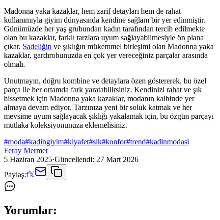
Madonna yaka kazaklar, hem zarif detayları hem de rahat
kullanımıyla giyim dünyasında kendine sağlam bir yer edinmiştir.
Günümüzde her yaş grubundan kadın tarafından tercih edilmekte
olan bu kazaklar, farklı tarzlara uyum sağlayabilmesiyle ön plana
çıkar.
Sadeliğin
ve şıklığın mükemmel birleşimi olan Madonna yaka
kazaklar, gardırobunuzda en çok yer vereceğiniz parçalar arasında
olmalı.
Unutmayın, doğru kombine ve detaylara özen göstererek, bu özel
parça ile her ortamda fark yaratabilirsiniz. Kendinizi rahat ve şık
hissetmek için Madonna yaka kazaklar, modanın kalbinde yer
almaya devam ediyor. Tarzınıza yeni bir soluk katmak ve her
mevsime uyum sağlayacak şıklığı yakalamak için, bu özgün parçayı
mutlaka koleksiyonunuza eklemelisiniz.
#
moda
#
kadingiyim
#
kiyafet
#
sik
#
konfor
#
trend
#
kadinmodasi
Feray Mermer
5 Haziran 2025
·
Güncellendi:
27 Mart 2026
Paylaş:
f
𝕏
Yorumlar: