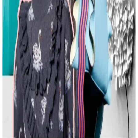
ve uyumlu tasarımlarla tercih edilir. Stil ve özgüven belirleyicidir.
Moda Mikrotrendleri: Geçmişten Günümüze Sevilen
ve Hâlâ Tercih Edilen Parçalar
Moda mikrotrendleri genellikle kısa ömürlü olsa da bazı parçalar,
nostalji ve kişisel stil nedeniyle uzun yıllar tercih edilmeye devam
ediyor. Bu yazı, Reddit deneyimleriyle bu trendleri inceliyor.
Kavisli Vücut Tipleri İçin Doğru Kumaş ve
Kesimlerle Yapısal Moda Rehberi
Kavisli vücut tiplerine uygun yapısal moda seçimlerinde doğru
kumaş, kesim ve stil detayları önemlidir. Terzi hizmeti ve uygun
markalarla estetik ve rahat kıyafetler elde edilir.
Günlük Moda Soruları ve Pratik Stil Önerileri:
Rahatlık ve Şıklık Dengesi
Moda ve stil, kişisel tercihler ve çevresel ihtiyaçlarla şekillenir. Ev
giyimi, iş görüşmesi, mevsimlik kıyafetler ve vücut tipine uygun
önerilerle günlük şıklık ve rahatlık dengelenir.