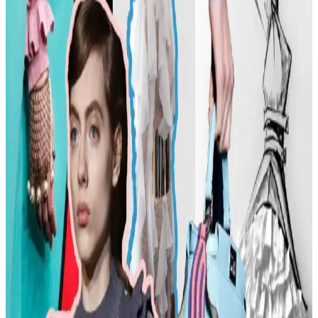
kıyafet seçimi, günlük kombin önerileri ve rahat ayakkabı
markalarıyla şıklığı yakalayın. İkinci el lüks ürün alımında dikkat
edilmesi gerekenler burada.
Kadın Modasında Beden Tipi, Sürdürülebilirlik ve
Mevsime Uygun Stil Önerileri
Kadın modasında beden tipine uygun kıyafet seçimi, sürdürülebilir
markalar ve mevsimsel kombin önerileri ele alınmaktadır. Estetik ve
konforu birleştiren pratik stil yaklaşımları sunulmaktadır.
Kadın Moda Tavsiyeleri: Günlük Stil Önerileri,
Vücut Şekline Uygun Giysiler ve Kombin İpuçları
Kadın modasında renk uyumu, vücut şekline uygun giysiler, rahat
ayakkabılar ve aksesuar seçimi gibi konularda pratik öneriler
sunulmaktadır. Stil ikonlarından ilham alınarak sürdürülebilir moda
tercihleri vurgulanıyor.
Kemer Tokalarının Moda ve Kültürel Anlamları:
Şehir ve Kırsal Alanlarda Algı Farkları
Kemer tokaları, kırsal ve şehir kültürlerinde farklı anlamlar taşır.
Kırsal bölgelerde başarı simgesi olan büyük tokalar, şehirlerde sade