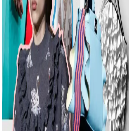
ayakkabılar ve aksesuar seçimi gibi konularda pratik öneriler
sunulmaktadır. Stil ikonlarından ilham alınarak sürdürülebilir moda
tercihleri vurgulanıyor.
Kemer Tokalarının Moda ve Kültürel Anlamları:
Şehir ve Kırsal Alanlarda Algı Farkları
Kemer tokaları, kırsal ve şehir kültürlerinde farklı anlamlar taşır.
Kırsal bölgelerde başarı simgesi olan büyük tokalar, şehirlerde sade
ve uyumlu tasarımlarla tercih edilir. Stil ve özgüven belirleyicidir.
Moda Mikrotrendleri: Geçmişten Günümüze Sevilen
ve Hâlâ Tercih Edilen Parçalar
Moda mikrotrendleri genellikle kısa ömürlü olsa da bazı parçalar,
nostalji ve kişisel stil nedeniyle uzun yıllar tercih edilmeye devam
ediyor. Bu yazı, Reddit deneyimleriyle bu trendleri inceliyor.
Kavisli Vücut Tipleri İçin Doğru Kumaş ve
Kesimlerle Yapısal Moda Rehberi
Kavisli vücut tiplerine uygun yapısal moda seçimlerinde doğru
kumaş, kesim ve stil detayları önemlidir. Terzi hizmeti ve uygun