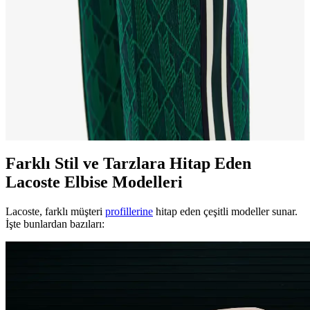
kendine yer edinmiş, zamansız bir ikondur. Günlük ve özel
kullanıma uygun, yüksek kaliteli ve kültürel etkileriyle öne çıkan bu
model, stil sahibi bireylerin vazgeçilmezi olur.
Lacoste Monogram: Moda Dünyasında Zarafetin ve
Sportif Şıklığın İkonik Simgesi
Lacoste monogramı, marka kimliğinin simgesi olarak şıklık ve
sportifliği yansıtarak moda dünyasında önemli bir yer tutar. Modern
tasarımlarla bütünleşen logo, stil ve özgünlüğün temsilcisidir.
Farklı Stil ve Tarzlara Hitap Eden
Lacoste Elbise Modelleri
Lacoste, farklı müşteri
profillerine
hitap eden çeşitli modeller sunar.
İşte bunlardan bazıları: