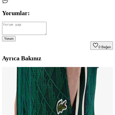
Yorumlar:
Yorum
0
Beğen
Ayrıca Bakınız
Lacoste Kadın Sweatshirt Modelleri: Şıklık ve
Konforun Buluştuğu Spor Giyim Seçenekleri
Lacoste kadın sweatshirt modelleri, marka kimliğine uygun şıklık ve
konforu bir araya getirir. Spor ve günlük kullanım için ideal olan bu
ürünler, rahat kesim ve kaliteli kumaşlarla tasarlanmıştır.
Lacoste Kazakları Moda ve Konforu Bir Arada
Sunan Ikonik Parçalar