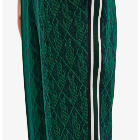
Lacoste kazakları yüksek kaliteli malzemeleri ve ikonik
tasarımlarıyla şıklık ve konforu bir arada sunar, sürdürülebilirlik
adımlarıyla moda dünyasında öne çıkar.
Mor Lacoste Tişört: Modern Tasarım ve Renklerle
Şıklığın Zirvesi
Mor lacoste tişört, şık tasarımı ve rahat kumaşıyla günlük ve özel
günleriniz için ideal seçimdir. Renk ve stil uyumu sayesinde her yaşa
ve tarza uygun, özgün bir moda ifadesidir.
Lacoste GORE-TEX Botlar: Moda ve
Fonksiyonelliğin Mükemmel Buluşması
Lacoste GORE-TEX botlar, su geçirmez ve nefes alabilir
özellikleriyle şıklık ve fonksiyonelliği bir arada sunuyor, dayanıklı
tasarımıyla kış aylarında tercih edilen modern ayakkabılar.
Orijinal Lacoste Gömlekler: Moda Dünyasında
Şıklık ve Kalitenin Sembolü
Orijinal Lacoste gömlekler, kalite ve şıklığın simgesi olup,