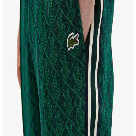
Lacoste Kadın Sweatshirt Modelleri: Şıklık ve
Konforun Buluştuğu Spor Giyim Seçenekleri
Lacoste kadın sweatshirt modelleri, marka kimliğine uygun şıklık ve
konforu bir araya getirir. Spor ve günlük kullanım için ideal olan bu
ürünler, rahat kesim ve kaliteli kumaşlarla tasarlanmıştır.
Lacoste Kazakları Moda ve Konforu Bir Arada
Sunan Ikonik Parçalar
Lacoste kazakları yüksek kaliteli malzemeleri ve ikonik
tasarımlarıyla şıklık ve konforu bir arada sunar, sürdürülebilirlik
adımlarıyla moda dünyasında öne çıkar.
Mor Lacoste Tişört: Modern Tasarım ve Renklerle
Şıklığın Zirvesi
Mor lacoste tişört, şık tasarımı ve rahat kumaşıyla günlük ve özel
günleriniz için ideal seçimdir. Renk ve stil uyumu sayesinde her yaşa
ve tarza uygun, özgün bir moda ifadesidir.
Lacoste GORE-TEX Botlar: Moda ve
Fonksiyonelliğin Mükemmel Buluşması