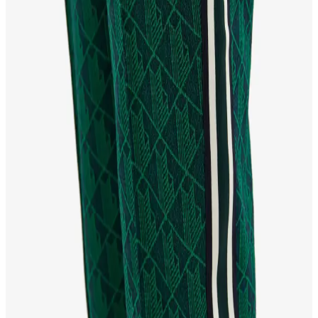
orijinalliğin nasıl anlaşılacağı ve moda içindeki yerleri detaylıca
inceleniyor.
Kadınlar İçin Lacoste Pantolonlar: Şıklık ve
Rahatlığın Modern Buluşması
Lacoste kadın pantolonları, kaliteli kumaşlar ve çeşitli kesimlerle
şıklık ve rahatlığı sunar. Günlük ve iş hayatına uygun modern
tasarımlarla tarzınızı tamamlayın.
Lacoste L002: Zamansız Şıklık ve Modern
Tasarımın Moda Dünyasındaki Yeri
Lacoste L002, şık ve fonksiyonel tasarımıyla moda dünyasında
kendine yer edinmiş, zamansız bir ikondur. Günlük ve özel
kullanıma uygun, yüksek kaliteli ve kültürel etkileriyle öne çıkan bu
model, stil sahibi bireylerin vazgeçilmezi olur.
Lacoste Monogram: Moda Dünyasında Zarafetin ve
Sportif Şıklığın İkonik Simgesi
Lacoste monogramı, marka kimliğinin simgesi olarak şıklık ve
sportifliği yansıtarak moda dünyasında önemli bir yer tutar. Modern