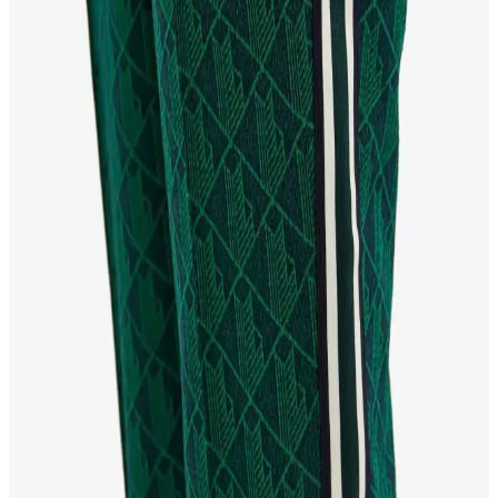
Lacoste GORE-TEX botlar, su geçirmez ve nefes alabilir
özellikleriyle şıklık ve fonksiyonelliği bir arada sunuyor, dayanıklı
tasarımıyla kış aylarında tercih edilen modern ayakkabılar.
Orijinal Lacoste Gömlekler: Moda Dünyasında
Şıklık ve Kalitenin Sembolü
Orijinal Lacoste gömlekler, kalite ve şıklığın simgesi olup,
orijinalliğin nasıl anlaşılacağı ve moda içindeki yerleri detaylıca
inceleniyor.
Kadınlar İçin Lacoste Pantolonlar: Şıklık ve
Rahatlığın Modern Buluşması
Lacoste kadın pantolonları, kaliteli kumaşlar ve çeşitli kesimlerle
şıklık ve rahatlığı sunar. Günlük ve iş hayatına uygun modern
tasarımlarla tarzınızı tamamlayın.
Lacoste L002: Zamansız Şıklık ve Modern
Tasarımın Moda Dünyasındaki Yeri
Lacoste L002, şık ve fonksiyonel tasarımıyla moda dünyasında