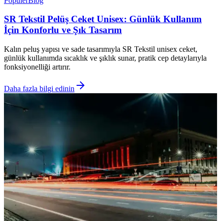
Popüler
Blog
SR Tekstil Pelüş Ceket Unisex: Günlük Kullanım
İçin Konforlu ve Şık Tasarım
Kalın peluş yapısı ve sade tasarımıyla SR Tekstil unisex ceket,
günlük kullanımda sıcaklık ve şıklık sunar, pratik cep detaylarıyla
fonksiyonelliği artırır.
Daha fazla bilgi edinin