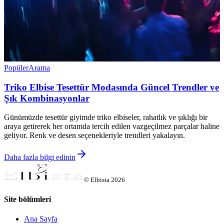
Popüler
Arama
Triko Elbise Tesettür Modasında Güncel Trendler ve
Şık Kombinasyonlar
Günümüzde tesettür giyimde triko elbiseler, rahatlık ve şıklığı bir
araya getirerek her ortamda tercih edilen vazgeçilmez parçalar haline
geliyor. Renk ve desen seçenekleriyle trendleri yakalayın.
Daha fazla bilgi edinin
©
Elbista
2026
Site bölümleri
Ana Sayfa