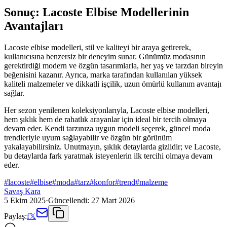
Sonuç: Lacoste Elbise Modellerinin
Avantajları
Lacoste elbise modelleri, stil ve kaliteyi bir araya getirerek,
kullanıcısına benzersiz bir deneyim sunar. Günümüz modasının
gerektirdiği modern ve özgün tasarımlarla, her yaş ve tarzdan bireyin
beğenisini kazanır. Ayrıca, marka tarafından kullanılan yüksek
kaliteli malzemeler ve dikkatli işçilik, uzun ömürlü kullanım avantajı
sağlar.
Her sezon yenilenen koleksiyonlarıyla, Lacoste elbise modelleri,
hem şıklık hem de rahatlık arayanlar için ideal bir tercih olmaya
devam eder. Kendi tarzınıza uygun modeli seçerek, güncel moda
trendleriyle uyum sağlayabilir ve özgün bir görünüm
yakalayabilirsiniz. Unutmayın, şıklık detaylarda gizlidir; ve Lacoste,
bu detaylarda fark yaratmak isteyenlerin ilk tercihi olmaya devam
eder.
#
lacoste
#
elbise
#
moda
#
tarz
#
konfor
#
trend
#
malzeme
Savaş Kara
5 Ekim 2025
·
Güncellendi:
27 Mart 2026
Paylaş:
f
𝕏