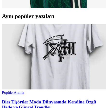
tasarımlarla bütünleşen logo, stil ve özgünlüğün temsilcisidir.
Ayın popüler yazıları
Popüler
Arama
Dies Tişörtler Moda Dünyasında Kendine Özgü
İfade ve Güncel Trendler