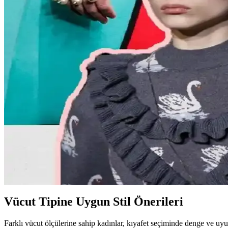
Kadın modasında renk uyumu, vücut şekline uygun giysiler, rahat ayakka
vurgulanıyor.
Kemer Tokalarının Moda ve Kültürel Anlamları: Şehir
Kemer tokaları, kırsal ve şehir kültürlerinde farklı anlamlar taşır. Kırs
Moda Mikrotrendleri: Geçmişten Günümüze Sevilen v
Moda mikrotrendleri genellikle kısa ömürlü olsa da bazı parçalar, nosta
Kavisli Vücut Tipleri İçin Doğru Kumaş ve Kesimler
Kavisli vücut tiplerine uygun yapısal moda seçimlerinde doğru kumaş, ke
Günlük Moda Soruları ve Pratik Stil Önerileri: Rahat
Moda ve stil, kişisel tercihler ve çevresel ihtiyaçlarla şekillenir. Ev g
Vücut Tipine Uygun Stil Önerileri
Farklı vücut ölçülerine sahip kadınlar, kıyafet seçiminde denge ve uy