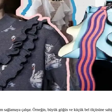
bılar ve aksesuar seçimi gibi konularda pratik öneriler sunulmaktadır. 
 ve Kırsal Alanlarda Algı Farkları
al bölgelerde başarı simgesi olan büyük tokalar, şehirlerde sade ve uyumlu 
e Hâlâ Tercih Edilen Parçalar
lji ve kişisel stil nedeniyle uzun yıllar tercih edilmeye devam ediyor. B
le Yapısal Moda Rehberi
sim ve stil detayları önemlidir. Terzi hizmeti ve uygun markalarla estet
lık ve Şıklık Dengesi
iyimi, iş görüşmesi, mevsimlik kıyafetler ve vücut tipine uygun önerilerle
um sağlamaya çalışır. Örneğin, büyük göğüs ve küçük bel ölçüsüne sahip 