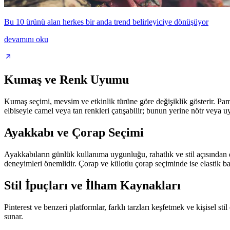
Bu 10 ürünü alan herkes bir anda trend belirleyiciye dönüşüyor
devamını oku
Kumaş ve Renk Uyumu
Kumaş seçimi, mevsim ve etkinlik türüne göre değişiklik gösterir. Pa
elbiseyle camel veya tan renkleri çatışabilir; bunun yerine nötr veya uy
Ayakkabı ve Çorap Seçimi
Ayakkabıların günlük kullanıma uygunluğu, rahatlık ve stil açısından d
deneyimleri önemlidir. Çorap ve külotlu çorap seçiminde ise elastik ba
Stil İpuçları ve İlham Kaynakları
Pinterest ve benzeri platformlar, farklı tarzları keşfetmek ve kişisel s
sunar.