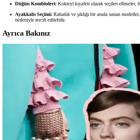
Düğün Kombinleri:
Kokteyl kıyafeti olarak seçilen elbiseler, f
Ayakkabı Seçimi:
Rahatlık ve şıklığı bir arada sunan modeller,
nedeniyle tercih edilebilir.
Ayrıca Bakınız
Carolyn Bessette Kennedy Stili ve 90'lar Minimaliz
Carolyn Bessette Kennedy'nin 90'lar minimalizmini yansıtan stili, fiziks
Günlük Moda Soruları ve Stil Önerileri: Vücut Tip
Moda ve stil, kişisel tercihlere göre şekillenir. Vücut tipine uygun kı
burada.
Kadın Modasında Beden Tipi, Sürdürülebilirlik ve M
Kadın modasında beden tipine uygun kıyafet seçimi, sürdürülebilir mark
Kadın Moda Tavsiyeleri: Günlük Stil Önerileri, Vücu