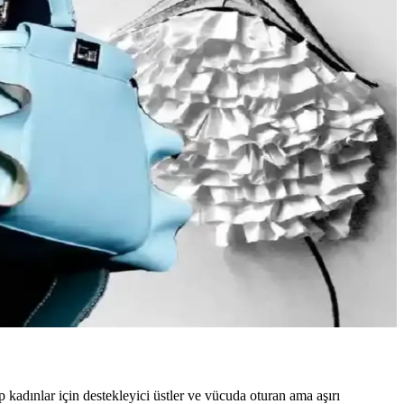
Stil ikonlarından ilham alınarak sürdürülebilir moda tercihleri
tasarımlarla tercih edilir. Stil ve özgüven belirleyicidir.
u yazı, Reddit deneyimleriyle bu trendleri inceliyor.
ik ve rahat kıyafetler elde edilir.
 günlük şıklık ve rahatlık dengelenir.
kadınlar için destekleyici üstler ve vücuda oturan ama aşırı