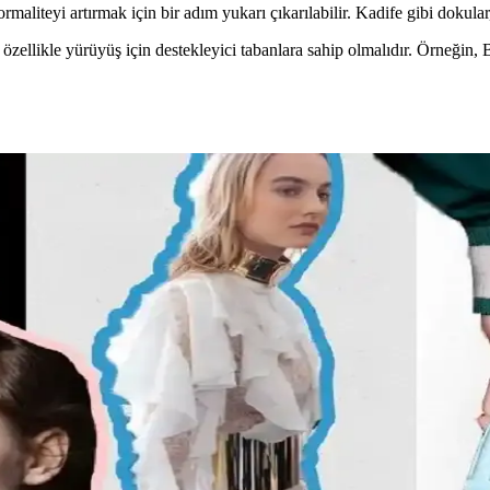
ormaliteyi artırmak için bir adım yukarı çıkarılabilir. Kadife gibi dokula
 özellikle yürüyüş için destekleyici tabanlara sahip olmalıdır. Örneğin, 
minin Günümüzdeki Yansımaları
el özelliklere dayalı popülerliği ve aşırı yüceltilmesiyle tartışılıyor. G
ine Uygun Kombinasyonlar ve Ayakkabı Seçimi
yafet seçimi, günlük kombin önerileri ve rahat ayakkabı markalarıyla şıkl
evsime Uygun Stil Önerileri
alar ve mevsimsel kombin önerileri ele alınmaktadır. Estetik ve konforu 
t Şekline Uygun Giysiler ve Kombin İpuçları