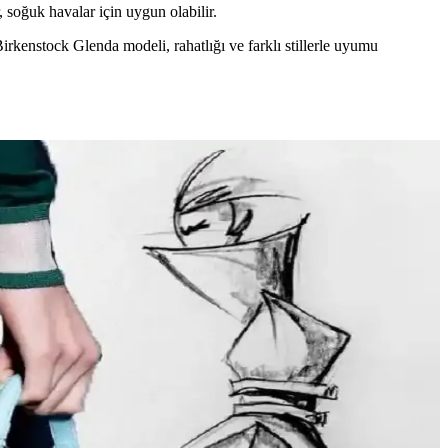
r, soğuk havalar için uygun olabilir.
Birkenstock Glenda modeli, rahatlığı ve farklı stillerle uyumu
ünümüzde moda daha fazla bireysellik ve çeşitlilik arıyor.
ığı yakalayın. İkinci el lüks ürün alımında dikkat edilmesi gerekenler
birleştiren pratik stil yaklaşımları sunulmaktadır.