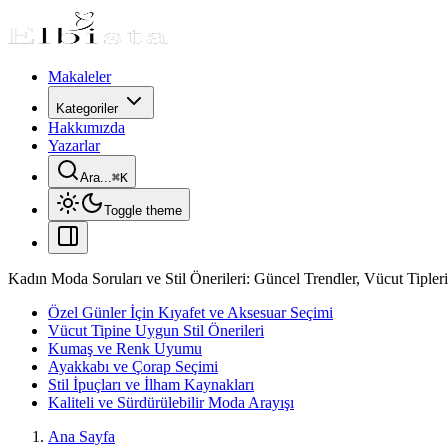
Makaleler
Kategoriler
Hakkımızda
Yazarlar
Ara...
⌘
K
Toggle theme
Kadın Moda Soruları ve Stil Önerileri: Güncel Trendler, Vücut Tipleri 
Özel Günler İçin Kıyafet ve Aksesuar Seçimi
Vücut Tipine Uygun Stil Önerileri
Kumaş ve Renk Uyumu
Ayakkabı ve Çorap Seçimi
Stil İpuçları ve İlham Kaynakları
Kaliteli ve Sürdürülebilir Moda Arayışı
Ana Sayfa