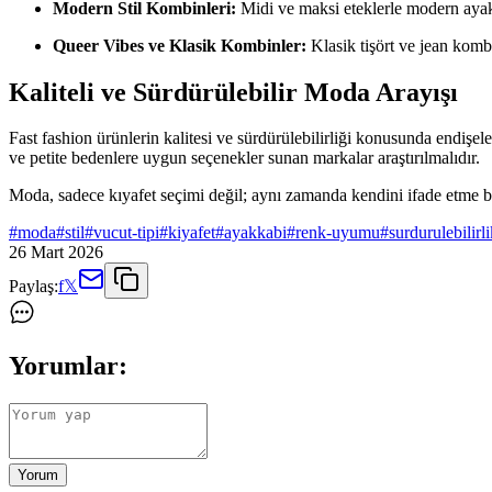
Modern Stil Kombinleri:
Midi ve maksi eteklerle modern ayakka
Queer Vibes ve Klasik Kombinler:
Klasik tişört ve jean kombi
Kaliteli ve Sürdürülebilir Moda Arayışı
Fast fashion ürünlerin kalitesi ve sürdürülebilirliği konusunda endişe
ve petite bedenlere uygun seçenekler sunan markalar araştırılmalıdır.
Moda, sadece kıyafet seçimi değil; aynı zamanda kendini ifade etme bi
#
moda
#
stil
#
vucut-tipi
#
kiyafet
#
ayakkabi
#
renk-uyumu
#
surdurulebilirl
26 Mart 2026
Paylaş:
f
𝕏
Yorumlar:
Yorum