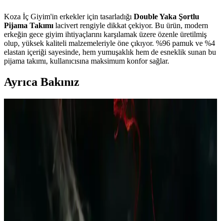
Koza İç Giyim'in erkekler için tasarladığı
Double Yaka Şortlu
Pijama Takımı
lacivert rengiyle dikkat çekiyor. Bu ürün, modern
erkeğin gece giyim ihtiyaçlarını karşılamak üzere özenle üretilmiş
olup, yüksek kaliteli malzemeleriyle öne çıkıyor. %96 pamuk ve %4
elastan içeriği sayesinde, hem yumuşaklık hem de esneklik sunan bu
pijama takımı, kullanıcısına maksimum konfor sağlar.
Ayrıca Bakınız
Polar Erkek Pijama Takımı Bordo Lacivert Ekose
Desenli Kış İçin Şık ve Konforlu Giyim Seçeneği
Kış ayları için tasarlanan polar erkek pijama takımı, yumuşak
dokusu ve şık ekose desenleriyle rahatlık ve stil sunar, uzun ömürlü
ve kolay bakım avantajıyla evde konfor sağlar.
Erkek Yazlık Pijama Altları: Rahat ve Şık
Seçenekler ile Yaz Aylarında Konfor
Yazlık erkek pijama altları hafif, nefes alabilir kumaşlardan üretilir,
çeşitli modeller ve desenlerde bulunur, uygun fiyat ve kalite dengesi