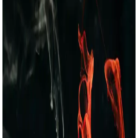
önemlidir, yaz aylarında rahatlık sağlar.
Dockers 226324 Kahverengi Erkek Terlik: Şıklık ve
Konforu Bir Arada Sunan Modern Tasarım
Dockers 226324 kahverengi erkek terlik, şık tasarımı ve ortopedik
desteğiyle rahatlık ve dayanıklılık sunar, nefes alabilir yapısıyla gün
boyu konfor sağlar.
Erkekler İçin Kareli Pijama Seçenekleri: Rahat ve
Şık Ev Giyim Tarzları
Kareli pijamalar, erkekler arasında popüler olup, rahatlık ve şıklığı
bir arada sunar. Farklı modeller ve kumaş seçenekleriyle ev
giyiminde ideal tercihlerin başında gelir.
Erkekler İçin Zara Pantolon ve Kot Seçenekleri:
Tarzınızı Yansıtan Şık ve Konforlu Koleksiyonlar
Zara’nın geniş erkek pantolon ve kot koleksiyonlarıyla şıklık ve
konforu bir arada yakalayın. Günlük ve resmi tarzlara uygun
modellerle kendinizi ifade edin.