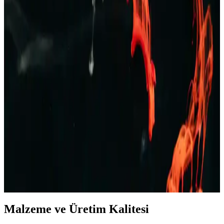
TAMPAP Erkek Baskılı Kısa Kollu Pijama Takımı
Rahat ve Şık Tasarım
TAMPAP erkek baskılı kısa kollu pijama takımı, hafif, nefes alabilir
pamuklu kumaşı ve şık tasarımıyla yaz aylarına uygun konfor sağlar.
Erkek Bej Rengi Ceketler: Çok Yönlü ve Şık Giyim
Seçenekleri Rehberi
Bej rengi erkek ceketler, çok yönlülüğü ve şıklığıyla her sezon ve
ortamda tercih edilir. Farklı modeller ve kombinasyon önerileriyle
stilinizi tamamlayın.
Erkek Kot Şort Modası 2023: Yaz Aylarında Şık ve
Rahat Kombinasyonlar
Yaz aylarında rahat ve şık kalmak isteyen erkekler için kot şortlar,
farklı kesim ve renk seçenekleriyle ideal tercih. Günlük, spor ve
resmi olmayan ortamlar için uygun modellerle tarzınızı yansıtın.
Malzeme ve Üretim Kalitesi