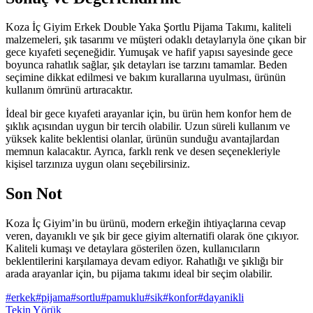
Koza İç Giyim Erkek Double Yaka Şortlu Pijama Takımı, kaliteli
malzemeleri, şık tasarımı ve müşteri odaklı detaylarıyla öne çıkan bir
gece kıyafeti seçeneğidir. Yumuşak ve hafif yapısı sayesinde gece
boyunca rahatlık sağlar, şık detayları ise tarzını tamamlar. Beden
seçimine dikkat edilmesi ve bakım kurallarına uyulması, ürünün
kullanım ömrünü artıracaktır.
İdeal bir gece kıyafeti arayanlar için, bu ürün hem konfor hem de
şıklık açısından uygun bir tercih olabilir. Uzun süreli kullanım ve
yüksek kalite beklentisi olanlar, ürünün sunduğu avantajlardan
memnun kalacaktır. Ayrıca, farklı renk ve desen seçenekleriyle
kişisel tarzınıza uygun olanı seçebilirsiniz.
Son Not
Koza İç Giyim’in bu ürünü, modern erkeğin ihtiyaçlarına cevap
veren, dayanıklı ve şık bir gece giyim alternatifi olarak öne çıkıyor.
Kaliteli kumaşı ve detaylara gösterilen özen, kullanıcıların
beklentilerini karşılamaya devam ediyor. Rahatlığı ve şıklığı bir
arada arayanlar için, bu pijama takımı ideal bir seçim olabilir.
#
erkek
#
pijama
#
sortlu
#
pamuklu
#
sik
#
konfor
#
dayanikli
Tekin Yörük