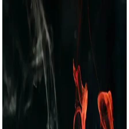
ve kolay bakım avantajıyla evde konfor sağlar.
Erkek Yazlık Pijama Altları: Rahat ve Şık
Seçenekler ile Yaz Aylarında Konfor
Yazlık erkek pijama altları hafif, nefes alabilir kumaşlardan üretilir,
çeşitli modeller ve desenlerde bulunur, uygun fiyat ve kalite dengesi
önemlidir, yaz aylarında rahatlık sağlar.
Dockers 226324 Kahverengi Erkek Terlik: Şıklık ve
Konforu Bir Arada Sunan Modern Tasarım
Dockers 226324 kahverengi erkek terlik, şık tasarımı ve ortopedik
desteğiyle rahatlık ve dayanıklılık sunar, nefes alabilir yapısıyla gün
boyu konfor sağlar.
Erkekler İçin Kareli Pijama Seçenekleri: Rahat ve
Şık Ev Giyim Tarzları
Kareli pijamalar, erkekler arasında popüler olup, rahatlık ve şıklığı
bir arada sunar. Farklı modeller ve kumaş seçenekleriyle ev
giyiminde ideal tercihlerin başında gelir.