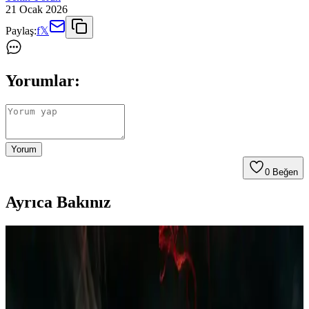
21 Ocak 2026
Paylaş:
f
𝕏
Yorumlar:
Yorum
0
Beğen
Ayrıca Bakınız
Polar Erkek Pijama Takımı Bordo Lacivert Ekose
Desenli Kış İçin Şık ve Konforlu Giyim Seçeneği
Kış ayları için tasarlanan polar erkek pijama takımı, yumuşak
dokusu ve şık ekose desenleriyle rahatlık ve stil sunar, uzun ömürlü