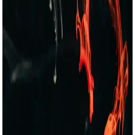
Erkekler İçin Zara Pantolon ve Kot Seçenekleri:
Tarzınızı Yansıtan Şık ve Konforlu Koleksiyonlar
Zara’nın geniş erkek pantolon ve kot koleksiyonlarıyla şıklık ve
konforu bir arada yakalayın. Günlük ve resmi tarzlara uygun
modellerle kendinizi ifade edin.
TAMPAP Erkek Baskılı Kısa Kollu Pijama Takımı
Rahat ve Şık Tasarım
TAMPAP erkek baskılı kısa kollu pijama takımı, hafif, nefes alabilir
pamuklu kumaşı ve şık tasarımıyla yaz aylarına uygun konfor sağlar.
Erkek Bej Rengi Ceketler: Çok Yönlü ve Şık Giyim
Seçenekleri Rehberi
Bej rengi erkek ceketler, çok yönlülüğü ve şıklığıyla her sezon ve
ortamda tercih edilir. Farklı modeller ve kombinasyon önerileriyle
stilinizi tamamlayın.
Erkek Kot Şort Modası 2023: Yaz Aylarında Şık ve
Rahat Kombinasyonlar