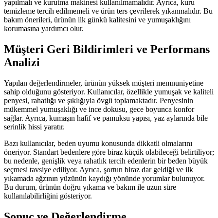
yapılmalı ve kurutma makinesi kullanılmamalıdır. Ayrıca, kuru
temizleme tercih edilmemeli ve ürün ters çevrilerek yıkanmalıdır. Bu
bakım önerileri, ürünün ilk günkü kalitesini ve yumuşaklığını
korumasına yardımcı olur.
Müşteri Geri Bildirimleri ve Performans
Analizi
Yapılan değerlendirmeler, ürünün yüksek müşteri memnuniyetine
sahip olduğunu gösteriyor. Kullanıcılar, özellikle yumuşak ve kaliteli
penyesi, rahatlığı ve şıklığıyla övgü toplamaktadır. Penyesinin
mükemmel yumuşaklığı ve ince dokusu, gece boyunca konfor
sağlar. Ayrıca, kumaşın hafif ve pamuksu yapısı, yaz aylarında bile
serinlik hissi yaratır.
Bazı kullanıcılar, beden uyumu konusunda dikkatli olmalarını
öneriyor. Standart bedenlere göre biraz küçük olabileceği belirtiliyor;
bu nedenle, genişlik veya rahatlık tercih edenlerin bir beden büyük
seçmesi tavsiye ediliyor. Ayrıca, şortun biraz dar geldiği ve ilk
yıkamada ağzının yüzünün kaydığı yönünde yorumlar bulunuyor.
Bu durum, ürünün doğru yıkama ve bakım ile uzun süre
kullanılabilirliğini gösteriyor.
Sonuç ve Değerlendirme