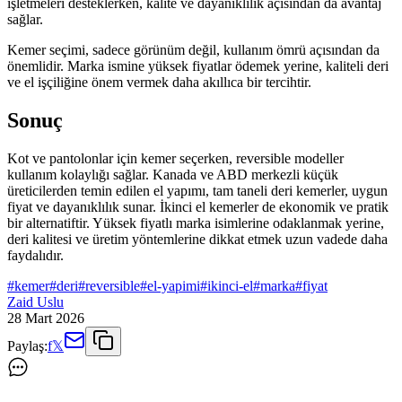
işletmeleri desteklerken, kalite ve dayanıklılık açısından da avantaj
sağlar.
Kemer seçimi, sadece görünüm değil, kullanım ömrü açısından da
önemlidir. Marka ismine yüksek fiyatlar ödemek yerine, kaliteli deri
ve el işçiliğine önem vermek daha akıllıca bir tercihtir.
Sonuç
Kot ve pantolonlar için kemer seçerken, reversible modeller
kullanım kolaylığı sağlar. Kanada ve ABD merkezli küçük
üreticilerden temin edilen el yapımı, tam taneli deri kemerler, uygun
fiyat ve dayanıklılık sunar. İkinci el kemerler de ekonomik ve pratik
bir alternatiftir. Yüksek fiyatlı marka isimlerine odaklanmak yerine,
deri kalitesi ve üretim yöntemlerine dikkat etmek uzun vadede daha
faydalıdır.
#
kemer
#
deri
#
reversible
#
el-yapimi
#
ikinci-el
#
marka
#
fiyat
Zaid Uslu
28 Mart 2026
Paylaş:
f
𝕏