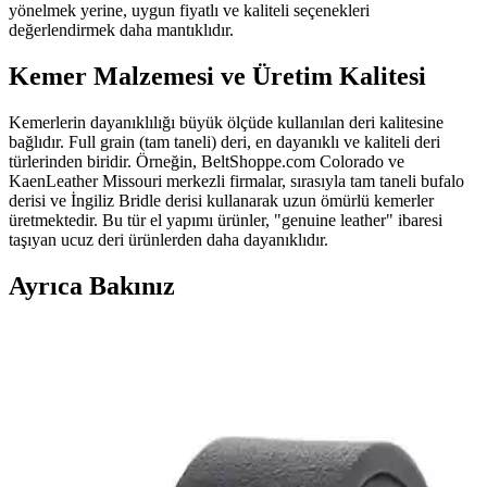
yönelmek yerine, uygun fiyatlı ve kaliteli seçenekleri
değerlendirmek daha mantıklıdır.
Kemer Malzemesi ve Üretim Kalitesi
Kemerlerin dayanıklılığı büyük ölçüde kullanılan deri kalitesine
bağlıdır. Full grain (tam taneli) deri, en dayanıklı ve kaliteli deri
türlerinden biridir. Örneğin, BeltShoppe.com Colorado ve
KaenLeather Missouri merkezli firmalar, sırasıyla tam taneli bufalo
derisi ve İngiliz Bridle derisi kullanarak uzun ömürlü kemerler
üretmektedir. Bu tür el yapımı ürünler, "genuine leather" ibaresi
taşıyan ucuz deri ürünlerden daha dayanıklıdır.
Ayrıca Bakınız
Naked and Famous Black Selvedge 29 Beden
Pantolonlarda Doğru Beden Seçimi ve Kullanım
Önerileri
Naked and Famous Black Selvedge 29 beden pantolonlarda beden
seçimi, kumaş esnemesi ve kemer kullanımı konforu etkiler. Doğru
beden ve kullanım önerileri pantolonun fonksiyonelliğini artırır.