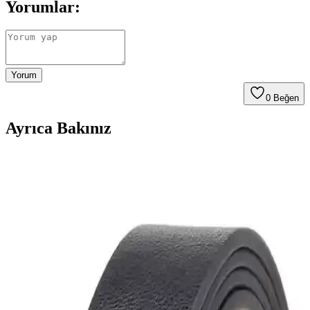
Yorumlar:
Yorum
0
Beğen
Ayrıca Bakınız
Naked and Famous Black Selvedge 29 Beden
Pantolonlarda Doğru Beden Seçimi ve Kullanım
Önerileri
Naked and Famous Black Selvedge 29 beden pantolonlarda beden
seçimi, kumaş esnemesi ve kemer kullanımı konforu etkiler. Doğru
beden ve kullanım önerileri pantolonun fonksiyonelliğini artırır.
Kot ve Pantolonlar İçin Dayanıklı ve Reversible
Kemer Seçimi: Kalite ve Fiyat Dengesi