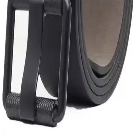
2026 Yılında Tam Taneli Deri Kemerlerde Öne
Çıkan Markalar ve Üreticiler
2026'da tam taneli deri kemerlerde Ashland, Popov, Tanner Goods
gibi markalar öne çıkıyor. Yerel zanaatkarlar ve özel üretimler de
kişiye özel dayanıklı seçenekler sunuyor.
Erkekler İçin Yüksek Kaliteli İtalyan Deri Kemer ve
Özel Kutulu Tasarım
İtalyan derisinden üretilmiş, şık ve dayanıklı erkek kemerleri, özel
kutu ve ayarlanabilir özellikleriyle stilinizi tamamlar.
Eds Erkek Hakiki Deri Kemer: Şık ve Dayanıklı
Klasik Erkek Aksesuarı
Eds erkek hakiki deri kemerleri, dayanıklı ve şık tasarımıyla günlük
ve özel kullanımlarınıza uygun, çeşitli renk ve beden seçenekleriyle
stilinizi yükselten kaliteli aksesuarlar sunar.
Deribond Spor Erkek Kemer: Dayanıklı ve Şık
Tasarımıyla Günlük Kullanım İçin Uygun