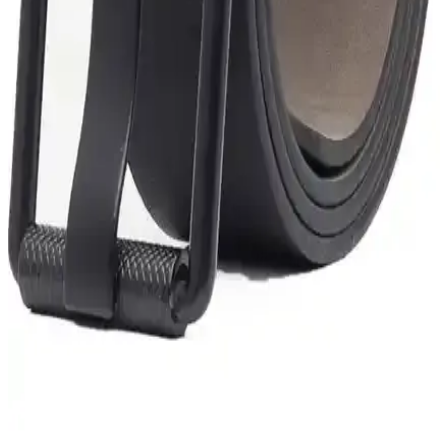
gibi markalar öne çıkıyor. Yerel zanaatkarlar ve özel üretimler de
kişiye özel dayanıklı seçenekler sunuyor.
Erkekler İçin Yüksek Kaliteli İtalyan Deri Kemer ve
Özel Kutulu Tasarım
İtalyan derisinden üretilmiş, şık ve dayanıklı erkek kemerleri, özel
kutu ve ayarlanabilir özellikleriyle stilinizi tamamlar.
Eds Erkek Hakiki Deri Kemer: Şık ve Dayanıklı
Klasik Erkek Aksesuarı
Eds erkek hakiki deri kemerleri, dayanıklı ve şık tasarımıyla günlük
ve özel kullanımlarınıza uygun, çeşitli renk ve beden seçenekleriyle
stilinizi yükselten kaliteli aksesuarlar sunar.
Deribond Spor Erkek Kemer: Dayanıklı ve Şık
Tasarımıyla Günlük Kullanım İçin Uygun
Deribond Spor Erkek Kemer, polyester malzemesi ve sade
tasarımıyla günlük kullanım için ideal, dayanıklı ve şık bir aksesuar
sunar.