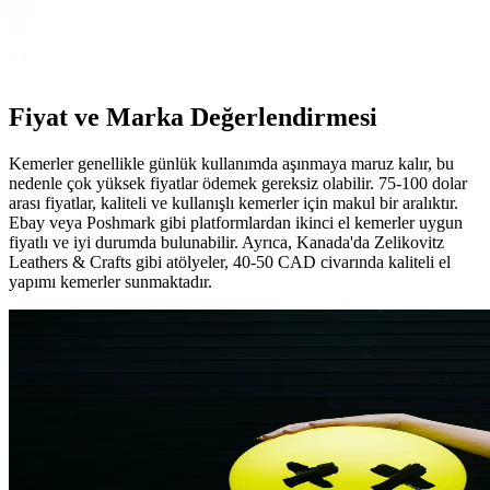
Deribond Spor Erkek Kemer, polyester malzemesi ve sade
tasarımıyla günlük kullanım için ideal, dayanıklı ve şık bir aksesuar
sunar.
Fiyat ve Marka Değerlendirmesi
Kemerler genellikle günlük kullanımda aşınmaya maruz kalır, bu
nedenle çok yüksek fiyatlar ödemek gereksiz olabilir. 75-100 dolar
arası fiyatlar, kaliteli ve kullanışlı kemerler için makul bir aralıktır.
Ebay veya Poshmark gibi platformlardan ikinci el kemerler uygun
fiyatlı ve iyi durumda bulunabilir. Ayrıca, Kanada'da Zelikovitz
Leathers & Crafts gibi atölyeler, 40-50 CAD civarında kaliteli el
yapımı kemerler sunmaktadır.