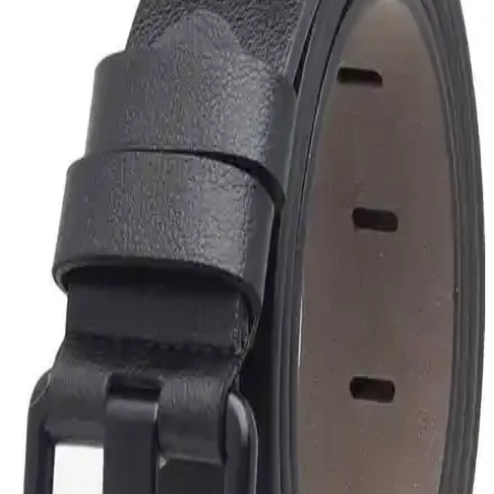
Kot ve pantolonlar için reversible ve dayanıklı kemer seçimi, deri
kalitesi ve fiyat dengesi üzerine odaklanır. El yapımı tam taneli deri
kemerler ve ikinci el alternatifleri değerlendirilir.
Pantolonların Pelvik Kemik Üzerinde Sabit Kalması
İçin Ölçü ve Aksesuar Çözümleri
Pantolonların pelvik kemik üzerinde sabit kalması için doğru kalça
ve bel ölçüsü, terzi hizmeti ile uyum sağlanması ve kemer veya askı
gibi aksesuarların kullanımı önemlidir. Bu yöntemler pantolon
kaymasını engeller.
Raw Denim Pantolonlarda Doğru Beden Seçimi ve
Fit Rehberi: Flat Head ve Momotaro İncelemesi
Raw denim pantolonlarda beden seçimi konfor ve dayanıklılık
açısından kritik. Flat Head ve Momotaro örnekleriyle, beden
küçültmenin dezavantajları ve ideal fit önerileri ele alınıyor.
2026 Yılında Tam Taneli Deri Kemerlerde Öne
Çıkan Markalar ve Üreticiler
2026'da tam taneli deri kemerlerde Ashland, Popov, Tanner Goods