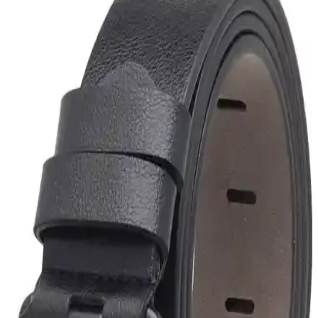
Kot ve Pantolonlar İçin Dayanıklı ve Reversible
Kemer Seçimi: Kalite ve Fiyat Dengesi
Kot ve pantolonlar için reversible ve dayanıklı kemer seçimi, deri
kalitesi ve fiyat dengesi üzerine odaklanır. El yapımı tam taneli deri
kemerler ve ikinci el alternatifleri değerlendirilir.
Pantolonların Pelvik Kemik Üzerinde Sabit Kalması
İçin Ölçü ve Aksesuar Çözümleri
Pantolonların pelvik kemik üzerinde sabit kalması için doğru kalça
ve bel ölçüsü, terzi hizmeti ile uyum sağlanması ve kemer veya askı
gibi aksesuarların kullanımı önemlidir. Bu yöntemler pantolon
kaymasını engeller.
Raw Denim Pantolonlarda Doğru Beden Seçimi ve
Fit Rehberi: Flat Head ve Momotaro İncelemesi
Raw denim pantolonlarda beden seçimi konfor ve dayanıklılık
açısından kritik. Flat Head ve Momotaro örnekleriyle, beden
küçültmenin dezavantajları ve ideal fit önerileri ele alınıyor.