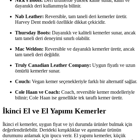
Nick’s Boots:
Deri ürünlerde yüksek kalite sunar, kalın ve
dayanıklı deri kullanımıyla bilinir.
Nab Leather:
Reversible, tam taneli deri kemerler üretir.
Harvey Dent modeli özellikle dikkat çekicidir.
Thursday Boots:
Dayanıklı ve kaliteli kemerler sunar, ancak
tam taneli deri deneyimi sınırlı olabilir.
Mac Weldon:
Reversible ve dayanıklı kemerler üretir, ancak
tam taneli deri değildir.
Truly Canadian Leather Company:
Uygun fiyatlı ve uzun
ömürlü kemerler sunar.
Couch:
Vegan kemer seçenekleriyle farklı bir alternatif sağlar.
Cole Haan ve Coach:
Coach, reversible kemer modelleriyle
bilinir; Cole Haan ise genellikle tek taraflı kemer üretir.
İkinci El ve El Yapımı Kemerler
İkinci el kemerler, uygun fiyat ve iyi durumda ürünler bulmak için
değerlendirilebilir. Derideki kırışıklıklar ve aşınmalar ürünün
durumunu anlamak için ipucu verir. El yapımı kemerler, küçük