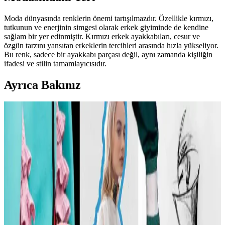
Moda dünyasında renklerin önemi tartışılmazdır. Özellikle kırmızı,
tutkunun ve enerjinin simgesi olarak erkek giyiminde de kendine
sağlam bir yer edinmiştir. Kırmızı erkek ayakkabıları, cesur ve
özgün tarzını yansıtan erkeklerin tercihleri arasında hızla yükseliyor.
Bu renk, sadece bir ayakkabı parçası değil, aynı zamanda kişiliğin
ifadesi ve stilin tamamlayıcısıdır.
Ayrıca Bakınız
Carolyn Bessette Kennedy Stili ve 90'lar
Minimalizminin Günümüzdeki Yansımaları
Carolyn Bessette Kennedy'nin 90'lar minimalizmini yansıtan stili,
fiziksel özelliklere dayalı popülerliği ve aşırı yüceltilmesiyle
tartışılıyor. Günümüzde moda daha fazla bireysellik ve çeşitlilik
arıyor.
Günlük Moda Soruları ve Stil Önerileri: Vücut
Tipine Uygun Kombinasyonlar ve Ayakkabı Seçimi
Moda ve stil, kişisel tercihlere göre şekillenir. Vücut tipine uygun