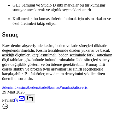
GL3 Samurai ve Studio D gibi markalar bu tür kumaşlar
sunuyor ancak renk ve ağırlık seçenekleri sınırlı.
Kullanıcılar, bu kumaş türlerini bulmak için niş markaları ve
özel üretimleri takip ediyor.
Sonuç
Raw denim alışverişinde kesim, beden ve iade süreçleri dikkatle
değerlendirilmelidir. Kesim tercihlerinde dizden yukarısı ve bacak
açıklığı ölçümleri karşılaştırılmalı, beden seçiminde farklı satıcıların
ölçü tabloları göz önünde bulundurulmalıdır. İade süreçleri satıcıya
göre değişiklik gösterir ve ön ödeme gerektirebilir. Kumaş türü
olarak slubby ve broken twill arayanlar ise sınırlı seçeneklerle
karşılaşabilir. Bu faktörler, raw denim deneyimini şekillendiren
önemli unsurlardır.
#
denim
#
kesim
#
beden
#
iade
#
kumas
#
marka
#
alisveris
29 Mart 2026
Paylaş:
f
𝕏