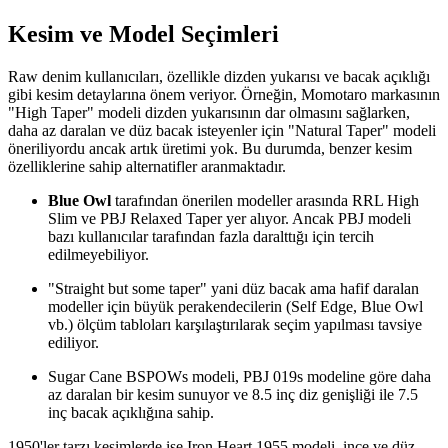
Kesim ve Model Seçimleri
Raw denim kullanıcıları, özellikle dizden yukarısı ve bacak açıklığı
gibi kesim detaylarına önem veriyor. Örneğin, Momotaro markasının
"High Taper" modeli dizden yukarısının dar olmasını sağlarken,
daha az daralan ve düz bacak isteyenler için "Natural Taper" modeli
öneriliyordu ancak artık üretimi yok. Bu durumda, benzer kesim
özelliklerine sahip alternatifler aranmaktadır.
Blue Owl
tarafından önerilen modeller arasında RRL High
Slim ve PBJ Relaxed Taper yer alıyor. Ancak PBJ modeli
bazı kullanıcılar tarafından fazla daralttığı için tercih
edilmeyebiliyor.
"Straight but some taper" yani düz bacak ama hafif daralan
modeller için büyük perakendecilerin (Self Edge, Blue Owl
vb.) ölçüm tabloları karşılaştırılarak seçim yapılması tavsiye
ediliyor.
Sugar Cane BSPOWs modeli, PBJ 019s modeline göre daha
az daralan bir kesim sunuyor ve 8.5 inç diz genişliği ile 7.5
inç bacak açıklığına sahip.
1950'ler tarzı kesimlerde ise Iron Heart 1955 modeli, ince ve düz