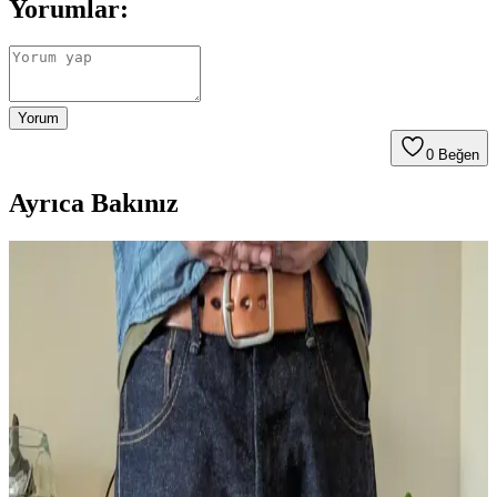
Yorumlar:
Yorum
0
Beğen
Ayrıca Bakınız
Bravestar Mojave ve Wrangler 13MWZ Ham
Denim Modellerinin 1 Yıllık Kullanım
Karşılaştırması
Bravestar Mojave ve Wrangler 13MWZ modelleri, 1 yıl boyunca
farklı kullanım ve bakım alışkanlıklarıyla test edilerek dayanıklılık,
tasarım ve estetik açıdan karşılaştırıldı. Her iki modelin avantajları ve
dezavantajları detaylandırıldı.
ONI Bumpy 277 Kuro Just Right Straight Jean:
Siyah Overdye Denim ve Kesim Özellikleri