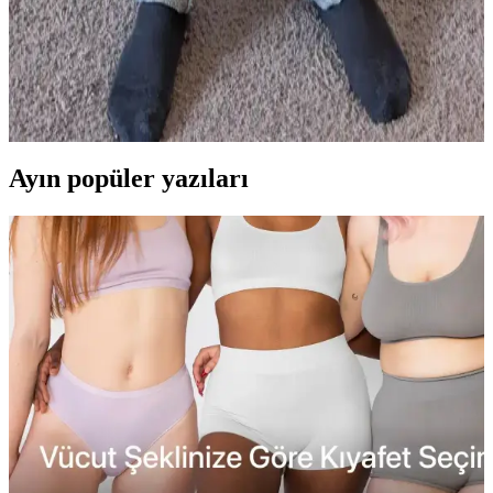
Oni 902 Dark Indigo Secret Denim: Yüksek Bel
Kesim ve Dayanıklı Kumaş Özellikleri
Oni 902 Dark Indigo Secret Denim, 20 oz ağırlığında dayanıklı ve
konforlu bir raw denim modelidir. Yüksek bel kesimi, kahverengi
iplik detayı ve kullanıcı dostu esneme özellikleriyle öne çıkar.
Ayın popüler yazıları