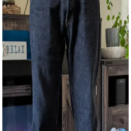
ONI Bumpy 277 Kuro modeli, siyah overdye kotun derin tonları ve
özgün denim dokusuyla öne çıkıyor. Just Right Straight kesimi
rahatlık sunarken, kumaş kalitesi ve solma süreci kullanıcılarca
olumlu değerlendiriliyor.
Iron Heart 888S-21 Raw Denim Pantolonlarda
Doğru Beden Seçimi ve Uyum İpuçları
Iron Heart 888S-21 modelinde beden seçimi üst blok ve bacak
oranlarına bağlıdır. Bir beden küçültme genellikle yeterlidir, iki
beden küçültme bacaklarda orantısızlık yaratabilir. Denim çekmesi
ise dikkatle uygulanmalıdır.
Raw Denim Seçimi: Levi's STF, ONI Secret Denim
ve Jean Kesimleri Üzerine Detaylı Rehber
Raw denim seçiminde doğru beden, kumaş özellikleri ve jean
kesimleri kritik rol oynar. Levi's STF ve ONI Secret Denim
modelleriyle ilgili ölçüm farklılıkları ve kesim türleri detaylı şekilde
incelenir.
Naked and Famous Black Selvedge 29 Beden