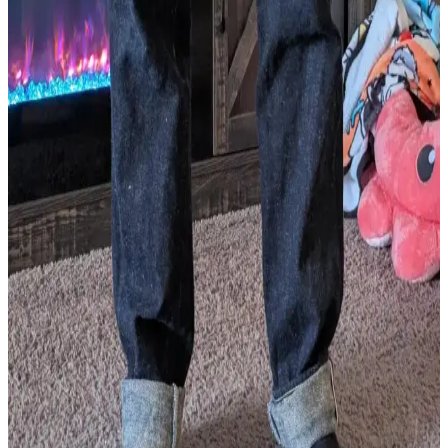
Pantolonlarda Doğru Beden Seçimi ve Kullanım
Önerileri
Naked and Famous Black Selvedge 29 beden pantolonlarda beden
seçimi, kumaş esnemesi ve kemer kullanımı konforu etkiler. Doğru
beden ve kullanım önerileri pantolonun fonksiyonelliğini artırır.
Naked & Famous Genseki Strong Guy Raw Denim
Modeli: Kesim, Kumaş ve Tasarım İncelemesi
Naked & Famous Genseki Strong Guy modeli, rahat kesimi, kaliteli
Japon denim kumaşı ve özgün tasarım detaylarıyla raw denim
tutkunları için önemli bir seçenek sunuyor. Oni denimleriyle
karşılaştırması ve kullanıcı deneyimleri değerlendiriliyor.
Momotaro Standard Straight 14.7oz Raw Denim
Kot Pantolonların Özellikleri ve Kullanıcı
Deneyimleri
Momotaro Standard Straight 14.7oz raw denim kotlar, yavaş solma,
dayanıklılık ve konfor sunar. Kumaş kalitesi, yıkama yöntemleri ve
kullanıcı deneyimleri detaylı şekilde incelenmiştir.