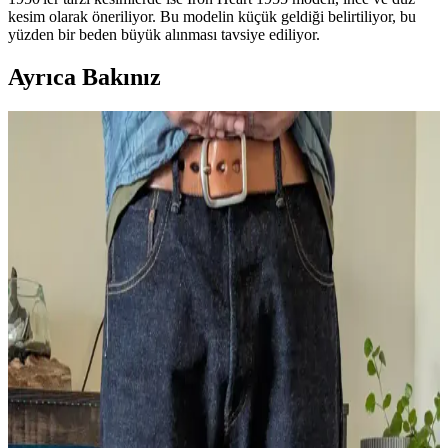
kesim olarak öneriliyor. Bu modelin küçük geldiği belirtiliyor, bu
yüzden bir beden büyük alınması tavsiye ediliyor.
Ayrıca Bakınız
Bravestar Mojave ve Wrangler 13MWZ Ham
Denim Modellerinin 1 Yıllık Kullanım
Karşılaştırması
Bravestar Mojave ve Wrangler 13MWZ modelleri, 1 yıl boyunca
farklı kullanım ve bakım alışkanlıklarıyla test edilerek dayanıklılık,
tasarım ve estetik açıdan karşılaştırıldı. Her iki modelin avantajları ve
dezavantajları detaylandırıldı.
ONI Bumpy 277 Kuro Just Right Straight Jean:
Siyah Overdye Denim ve Kesim Özellikleri
ONI Bumpy 277 Kuro modeli, siyah overdye kotun derin tonları ve
özgün denim dokusuyla öne çıkıyor. Just Right Straight kesimi
rahatlık sunarken, kumaş kalitesi ve solma süreci kullanıcılarca
olumlu değerlendiriliyor.