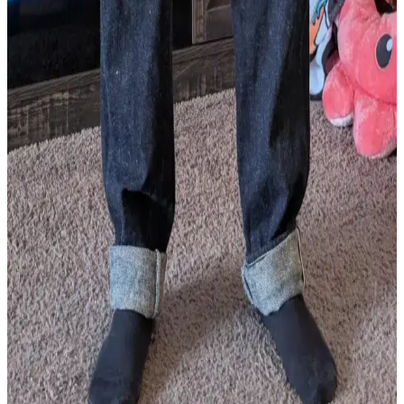
Naked & Famous Genseki Strong Guy Raw Denim
Modeli: Kesim, Kumaş ve Tasarım İncelemesi
Naked & Famous Genseki Strong Guy modeli, rahat kesimi, kaliteli
Japon denim kumaşı ve özgün tasarım detaylarıyla raw denim
tutkunları için önemli bir seçenek sunuyor. Oni denimleriyle
karşılaştırması ve kullanıcı deneyimleri değerlendiriliyor.
Momotaro Standard Straight 14.7oz Raw Denim
Kot Pantolonların Özellikleri ve Kullanıcı
Deneyimleri
Momotaro Standard Straight 14.7oz raw denim kotlar, yavaş solma,
dayanıklılık ve konfor sunar. Kumaş kalitesi, yıkama yöntemleri ve
kullanıcı deneyimleri detaylı şekilde incelenmiştir.
Oni 902 Dark Indigo Secret Denim: Yüksek Bel
Kesim ve Dayanıklı Kumaş Özellikleri
Oni 902 Dark Indigo Secret Denim, 20 oz ağırlığında dayanıklı ve
konforlu bir raw denim modelidir. Yüksek bel kesimi, kahverengi
iplik detayı ve kullanıcı dostu esneme özellikleriyle öne çıkar.