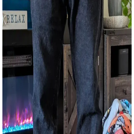
Iron Heart 888S-21 Raw Denim Pantolonlarda
Doğru Beden Seçimi ve Uyum İpuçları
Iron Heart 888S-21 modelinde beden seçimi üst blok ve bacak
oranlarına bağlıdır. Bir beden küçültme genellikle yeterlidir, iki
beden küçültme bacaklarda orantısızlık yaratabilir. Denim çekmesi
ise dikkatle uygulanmalıdır.
Raw Denim Seçimi: Levi's STF, ONI Secret Denim
ve Jean Kesimleri Üzerine Detaylı Rehber
Raw denim seçiminde doğru beden, kumaş özellikleri ve jean
kesimleri kritik rol oynar. Levi's STF ve ONI Secret Denim
modelleriyle ilgili ölçüm farklılıkları ve kesim türleri detaylı şekilde
incelenir.
Naked and Famous Black Selvedge 29 Beden
Pantolonlarda Doğru Beden Seçimi ve Kullanım
Önerileri
Naked and Famous Black Selvedge 29 beden pantolonlarda beden
seçimi, kumaş esnemesi ve kemer kullanımı konforu etkiler. Doğru
beden ve kullanım önerileri pantolonun fonksiyonelliğini artırır.