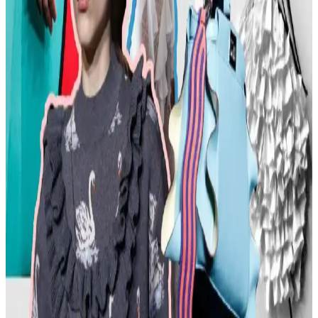
sunulmaktadır. Stil ikonlarından ilham alınarak sürdürülebilir moda
tercihleri vurgulanıyor.
Kemer Tokalarının Moda ve Kültürel Anlamları:
Şehir ve Kırsal Alanlarda Algı Farkları
Kemer tokaları, kırsal ve şehir kültürlerinde farklı anlamlar taşır.
Kırsal bölgelerde başarı simgesi olan büyük tokalar, şehirlerde sade
ve uyumlu tasarımlarla tercih edilir. Stil ve özgüven belirleyicidir.
Moda Mikrotrendleri: Geçmişten Günümüze Sevilen
ve Hâlâ Tercih Edilen Parçalar
Moda mikrotrendleri genellikle kısa ömürlü olsa da bazı parçalar,
nostalji ve kişisel stil nedeniyle uzun yıllar tercih edilmeye devam
ediyor. Bu yazı, Reddit deneyimleriyle bu trendleri inceliyor.
Kavisli Vücut Tipleri İçin Doğru Kumaş ve
Kesimlerle Yapısal Moda Rehberi
Kavisli vücut tiplerine uygun yapısal moda seçimlerinde doğru
kumaş, kesim ve stil detayları önemlidir. Terzi hizmeti ve uygun
markalarla estetik ve rahat kıyafetler elde edilir.