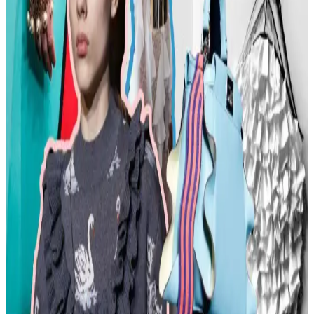
Kadın modasında renk uyumu, vücut şekline uygun giysiler, rahat
ayakkabılar ve aksesuar seçimi gibi konularda pratik öneriler
sunulmaktadır. Stil ikonlarından ilham alınarak sürdürülebilir moda
tercihleri vurgulanıyor.
Kemer Tokalarının Moda ve Kültürel Anlamları:
Şehir ve Kırsal Alanlarda Algı Farkları
Kemer tokaları, kırsal ve şehir kültürlerinde farklı anlamlar taşır.
Kırsal bölgelerde başarı simgesi olan büyük tokalar, şehirlerde sade
ve uyumlu tasarımlarla tercih edilir. Stil ve özgüven belirleyicidir.
Moda Mikrotrendleri: Geçmişten Günümüze Sevilen
ve Hâlâ Tercih Edilen Parçalar
Moda mikrotrendleri genellikle kısa ömürlü olsa da bazı parçalar,
nostalji ve kişisel stil nedeniyle uzun yıllar tercih edilmeye devam
ediyor. Bu yazı, Reddit deneyimleriyle bu trendleri inceliyor.
Kavisli Vücut Tipleri İçin Doğru Kumaş ve
Kesimlerle Yapısal Moda Rehberi