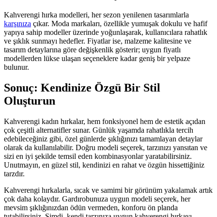
Kahverengi hırka modelleri, her sezon yenilenen tasarımlarla
karşınıza
çıkar. Moda markaları, özellikle yumuşak dokulu ve hafif
yapıya sahip modeller üzerinde yoğunlaşarak, kullanıcılara rahatlık
ve şıklık sunmayı hedefler. Fiyatlar ise, malzeme kalitesine ve
tasarım detaylarına göre değişkenlik gösterir; uygun fiyatlı
modellerden lükse ulaşan seçeneklere kadar geniş bir yelpaze
bulunur.
Sonuç: Kendinize Özgü Bir Stil
Oluşturun
Kahverengi kadın hırkalar, hem fonksiyonel hem de estetik açıdan
çok çeşitli alternatifler sunar. Günlük yaşamda rahatlıkla tercih
edebileceğiniz gibi, özel günlerde şıklığınızı tamamlayan detaylar
olarak da kullanılabilir. Doğru modeli seçerek, tarzınızı yansıtan ve
sizi en iyi şekilde temsil eden kombinasyonlar yaratabilirsiniz.
Unutmayın, en güzel stil, kendinizi en rahat ve özgün hissettiğiniz
tarzdır.
Kahverengi hırkalarla, sıcak ve samimi bir görünüm yakalamak artık
çok daha kolaydır. Gardırobunuza uygun modeli seçerek, her
mevsim şıklığınızdan ödün vermeden, konforu ön planda
tutabilirsiniz. Şimdi, kendi tarzınıza uygun kahverengi hırkayı