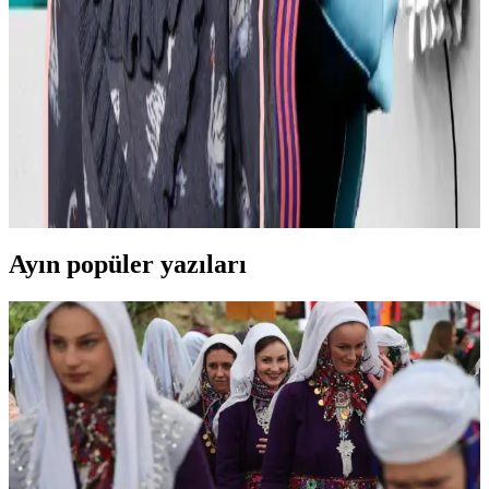
Kavisli vücut tiplerine uygun yapısal moda seçimlerinde doğru
kumaş, kesim ve stil detayları önemlidir. Terzi hizmeti ve uygun
markalarla estetik ve rahat kıyafetler elde edilir.
Günlük Moda Soruları ve Pratik Stil Önerileri:
Rahatlık ve Şıklık Dengesi
Moda ve stil, kişisel tercihler ve çevresel ihtiyaçlarla şekillenir. Ev
giyimi, iş görüşmesi, mevsimlik kıyafetler ve vücut tipine uygun
önerilerle günlük şıklık ve rahatlık dengelenir.
Ayın popüler yazıları