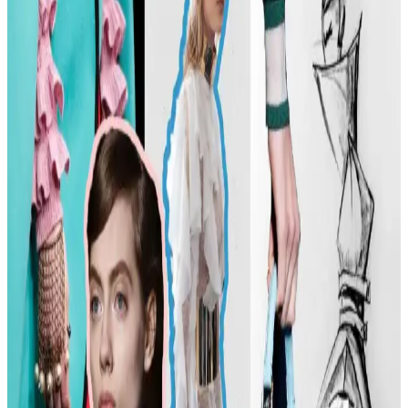
tartışılıyor. Günümüzde moda daha fazla bireysellik ve çeşitlilik
arıyor.
Günlük Moda Soruları ve Stil Önerileri: Vücut
Tipine Uygun Kombinasyonlar ve Ayakkabı Seçimi
Moda ve stil, kişisel tercihlere göre şekillenir. Vücut tipine uygun
kıyafet seçimi, günlük kombin önerileri ve rahat ayakkabı
markalarıyla şıklığı yakalayın. İkinci el lüks ürün alımında dikkat
edilmesi gerekenler burada.
Kadın Modasında Beden Tipi, Sürdürülebilirlik ve
Mevsime Uygun Stil Önerileri
Kadın modasında beden tipine uygun kıyafet seçimi, sürdürülebilir
markalar ve mevsimsel kombin önerileri ele alınmaktadır. Estetik ve
konforu birleştiren pratik stil yaklaşımları sunulmaktadır.
Kadın Moda Tavsiyeleri: Günlük Stil Önerileri,
Vücut Şekline Uygun Giysiler ve Kombin İpuçları
Kadın modasında renk uyumu, vücut şekline uygun giysiler, rahat
ayakkabılar ve aksesuar seçimi gibi konularda pratik öneriler