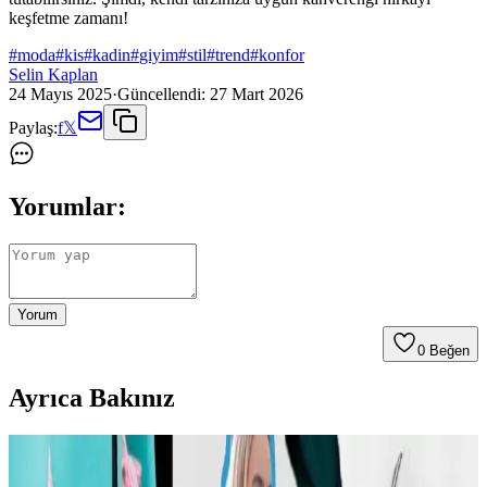
keşfetme zamanı!
#
moda
#
kis
#
kadin
#
giyim
#
stil
#
trend
#
konfor
Selin Kaplan
24 Mayıs 2025
·
Güncellendi:
27 Mart 2026
Paylaş:
f
𝕏
Yorumlar:
Yorum
0
Beğen
Ayrıca Bakınız
Carolyn Bessette Kennedy Stili ve 90'lar