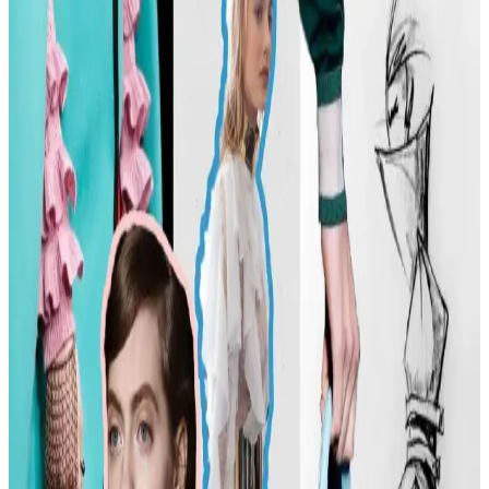
Minimalizminin Günümüzdeki Yansımaları
Carolyn Bessette Kennedy'nin 90'lar minimalizmini yansıtan stili,
fiziksel özelliklere dayalı popülerliği ve aşırı yüceltilmesiyle
tartışılıyor. Günümüzde moda daha fazla bireysellik ve çeşitlilik
arıyor.
Günlük Moda Soruları ve Stil Önerileri: Vücut
Tipine Uygun Kombinasyonlar ve Ayakkabı Seçimi
Moda ve stil, kişisel tercihlere göre şekillenir. Vücut tipine uygun
kıyafet seçimi, günlük kombin önerileri ve rahat ayakkabı
markalarıyla şıklığı yakalayın. İkinci el lüks ürün alımında dikkat
edilmesi gerekenler burada.
Kadın Modasında Beden Tipi, Sürdürülebilirlik ve
Mevsime Uygun Stil Önerileri
Kadın modasında beden tipine uygun kıyafet seçimi, sürdürülebilir
markalar ve mevsimsel kombin önerileri ele alınmaktadır. Estetik ve
konforu birleştiren pratik stil yaklaşımları sunulmaktadır.
Kadın Moda Tavsiyeleri: Günlük Stil Önerileri,
Vücut Şekline Uygun Giysiler ve Kombin İpuçları