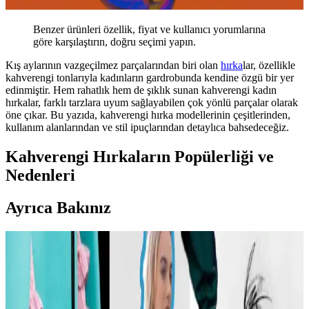
Benzer ürünleri özellik, fiyat ve kullanıcı yorumlarına
göre karşılaştırın, doğru seçimi yapın.
Kış aylarının vazgeçilmez parçalarından biri olan
hırka
lar, özellikle
kahverengi tonlarıyla kadınların gardrobunda kendine özgü bir yer
edinmiştir. Hem rahatlık hem de şıklık sunan kahverengi kadın
hırkalar, farklı tarzlara uyum sağlayabilen çok yönlü parçalar olarak
öne çıkar. Bu yazıda, kahverengi hırka modellerinin çeşitlerinden,
kullanım alanlarından ve stil ipuçlarından detaylıca bahsedeceğiz.
Kahverengi Hırkaların Popülerliği ve
Nedenleri
Ayrıca Bakınız
Carolyn Bessette Kennedy Stili ve 90'lar
Minimalizminin Günümüzdeki Yansımaları
Carolyn Bessette Kennedy'nin 90'lar minimalizmini yansıtan stili,
fiziksel özelliklere dayalı popülerliği ve aşırı yüceltilmesiyle