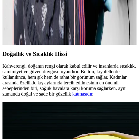
Günlük Moda Soruları ve Pratik Stil Önerileri:
Rahatlık ve Şıklık Dengesi
Moda ve stil, kişisel tercihler ve çevresel ihtiyaçlarla şekillenir. Ev
giyimi, iş görüşmesi, mevsimlik kıyafetler ve vücut tipine uygun
önerilerle günlük şıklık ve rahatlık dengelenir.
Doğallık ve Sıcaklık Hissi
Kahverengi, doğanın rengi olarak kabul edilir ve insanlarda sıcaklık,
samimiyet ve güven duygusu uyandırır. Bu ton, kıyafetlerde
kullanılınca, hem şık hem de rahat bir görünüm sağlar. Kadınlar
arasında özellikle kış aylarında tercih edilmesinin en önemli
sebeplerinden biri, soğuk havalara karşı koruma sağlarken, aynı
zamanda doğal ve sade bir güzellik
katmasıdır
.