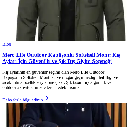
Blog
Mero Life Outdoor Kapüşonlu Softshell Mont: Kış
Ayları İçin Güvenilir ve Şık Dış Giyim Seçeneği
Kış aylarının en güvenilir seçimi olan Mero Life Outdoor
Kapüşonlu Softshell Mont, su ve rüzgar geçirmezliği, hafifliği ve
sıcak tutma özellikleriyle öne çıkar. Şık tasarımıyla günlük ve
outdoor aktivitelerinizde tercih edebilirsiniz.
Daha fazla bilgi edinin