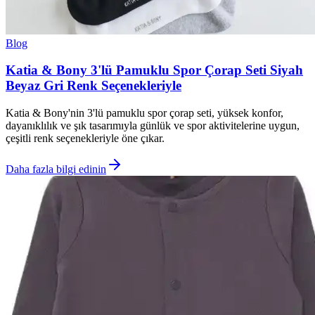
Blog
Katia & Bony 3'lü Pamuklu Spor Çorap Seti Siyah
Beyaz Gri Renk Seçenekleriyle
Katia & Bony'nin 3'lü pamuklu spor çorap seti, yüksek konfor,
dayanıklılık ve şık tasarımıyla günlük ve spor aktivitelerine uygun,
çeşitli renk seçenekleriyle öne çıkar.
Daha fazla bilgi edinin