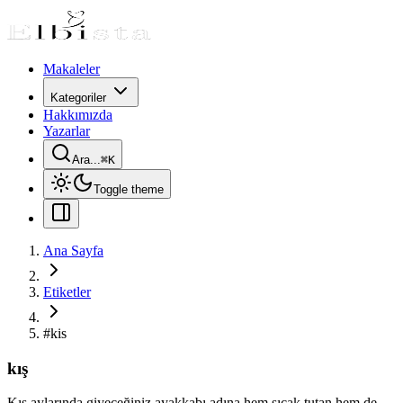
Makaleler
Kategoriler
Hakkımızda
Yazarlar
Ara...
⌘
K
Toggle theme
Ana Sayfa
Etiketler
#
kis
kış
Kış aylarında giyeceğiniz ayakkabı adına hem sıcak tutan hem de