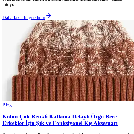
tutuyor.
Daha fazla bilgi edinin
Blog
Koton Çok Renkli Katlama Detaylı Örgü Bere
Erkekler İçin Şık ve Fonksiyonel Kış Aksesuarı