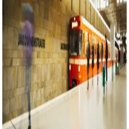
Pierre Cardin'in kahverengi monogram kadın omuz çantası, şıklık ve
fonksiyonelliği bir arada sunar. Geniş iç hacmi ve ayarlanabilir
askısıyla günlük kullanım için ideal, dayanıklı suni deri malzeme ile
tasarlanmıştır.
Kadın Spor Ayakkabıları Karşılaştırması: Puma
Skyrocket Lite ve Skechers Summits Özellikleri
Puma Skyrocket Lite ve Skechers Summits kadın spor ayakkabıları,
konfor, tasarım ve kullanım alanları açısından detaylı karşılaştırma
ile sizin için analiz edildi.
Beyaz Elbise Modelleri: Çeşitleri ve Kombin
Önerileriyle Zamansız Şıklık
Beyaz elbise modelleri, farklı tarzlara ve ihtiyaçlara uygun çeşitli
seçenekler sunar. Günlük, resmi veya modern tasarımlarla şıklığınızı
tamamlayın, trendleri yakalayın.
Kadın Kot Modelleri ve Kombinasyon İpuçlarıyla
Şıklık ve Rahatlık Yakalayın