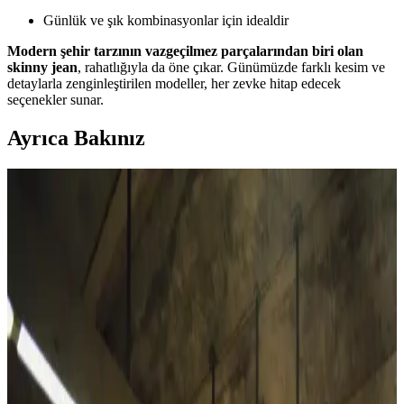
Günlük ve şık kombinasyonlar için idealdir
Modern şehir tarzının vazgeçilmez parçalarından biri olan
skinny jean
, rahatlığıyla da öne çıkar. Günümüzde farklı kesim ve
detaylarla zenginleştirilen modeller, her zevke hitap edecek
seçenekler sunar.
Ayrıca Bakınız
Naked & Famous Kadın Selvedge Denim: Fit,
Kesim ve Kullanıcı Deneyimleri Analizi
Naked & Famous Rainbow Core kadın selvedge kot pantolonları,
klasik kesim ve yüksek bel yapısıyla dengeli bir fit sunuyor.
Kullanıcı deneyimleri, kotun zamanla yumuşaması ve estetik renk
solmalarını öne çıkarıyor.
Alya Underwear Kadın Pamuklu Hipster Slip
Külotları Günlük Konfor ve Dayanıklılık İçin
Alya Underwear'in pamuklu kadın hipster slipleri, 10 renk