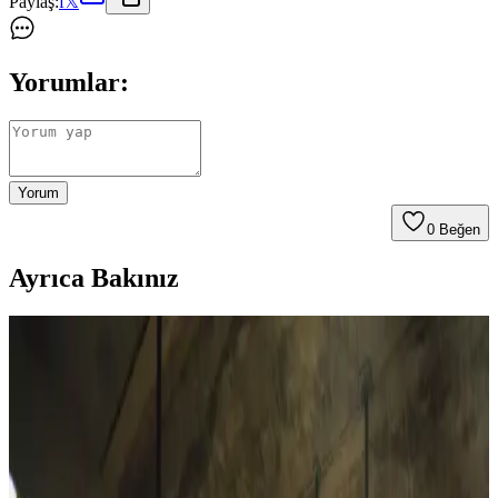
Paylaş:
f
𝕏
Yorumlar:
Yorum
0
Beğen
Ayrıca Bakınız
Naked & Famous Kadın Selvedge Denim: Fit,
Kesim ve Kullanıcı Deneyimleri Analizi
Naked & Famous Rainbow Core kadın selvedge kot pantolonları,
klasik kesim ve yüksek bel yapısıyla dengeli bir fit sunuyor.
Kullanıcı deneyimleri, kotun zamanla yumuşaması ve estetik renk
solmalarını öne çıkarıyor.