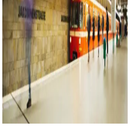
Kadın Spor Ayakkabıları Karşılaştırması: Puma
Skyrocket Lite ve Skechers Summits Özellikleri
Puma Skyrocket Lite ve Skechers Summits kadın spor ayakkabıları,
konfor, tasarım ve kullanım alanları açısından detaylı karşılaştırma
ile sizin için analiz edildi.
Beyaz Elbise Modelleri: Çeşitleri ve Kombin
Önerileriyle Zamansız Şıklık
Beyaz elbise modelleri, farklı tarzlara ve ihtiyaçlara uygun çeşitli
seçenekler sunar. Günlük, resmi veya modern tasarımlarla şıklığınızı
tamamlayın, trendleri yakalayın.
Kadın Kot Modelleri ve Kombinasyon İpuçlarıyla
Şıklık ve Rahatlık Yakalayın
Kadın kot, farklı modelleri ve kombinasyon seçenekleriyle her tarz
ve ihtiyaca uygun, şıklık ve rahatlığı bir arada sunan vazgeçilmez bir
giyim parçasıdır.