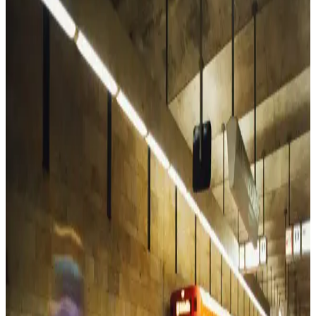
seçeneğiyle, yumuşak ve dayanıklı yapısıyla günlük rahatlık sunar,
uzun ömürlü ve şık bir iç giyim seçeneği sağlar.
Vaen Kadın Pamuk Elastan Likralı Sıfır Kol Atlet:
Günlük Şıklık ve Konfor Bir Arada
Vaen markasının pamuk elastan likralı atletleri, yumuşak ve nefes
alabilir kumaşıyla gün boyu konfor sağlar, şık tasarımıyla her
gardroba uyum sağlar.
Laviyonsa Hasır Yazlık Vizör Şapka: Yaz Aylarında
Güneşten Koruyan Şık ve Pratik Tasarım
Laviyonsa hasır vizör şapka, hafif ve şık tasarımıyla yaz aylarında
güneşten koruyan ideal bir aksesuar. Uzun siperliği ve hava akışını
kolaylaştıran yapısıyla konfor sağlar.
Pierre Cardin Kahverengi Monogram Kadın Omuz
Çantası Günlük Kullanım İçin Uygun
Pierre Cardin'in kahverengi monogram kadın omuz çantası, şıklık ve
fonksiyonelliği bir arada sunar. Geniş iç hacmi ve ayarlanabilir
askısıyla günlük kullanım için ideal, dayanıklı suni deri malzeme ile
tasarlanmıştır.