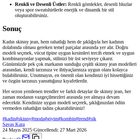
Renkli ve Desenli Üstler:
Renkli gömlekler, desenli bluzlar
veya spor sweatshirtlerle enerjik ve dinamik bir stil
oluşturabilirsiniz.
Sonuç
Kadın skinny jean, hem rahatlığı hem de şıklığıyla her kadının
dolabında olması gereken temel parçalar arasında yer alır. Doğru
modeli seçmek, vücut tipine uygun kesimleri tercih etmek ve uygun
kombinasyonlar yapmak, stilinizi bir üst seviyeye çıkarır.
Günümüzde pek çok markanın sunduğu çeşitli skinny jean modelleri
arasından, kendi tarzınıza ve ihtiyaçlarınıza uygun olanı kolayca
bulabilirsiniz. Unutmayın, en önemli olan kendinizi iyi hissettiğiniz
ve özgün tarzınızı yansıttığınız kıyafetlerdir.
Her sezon yenilenen trendler ve farklı detaylar ile skinny jean, her
zaman modanın vazgeçilmezleri arasında yer almaya devam
edecektir. Kendinize uygun modeli seçerek, şıklığınızdan ödün
vermeden rahatlığın tadını çıkarabilirsiniz!
#
kadin
#
skinny
#
moda
#
giyim
#
kombin
#
trend
#
sik
Savaş Kara
24 Mayıs 2025
·
Güncellendi:
27 Mart 2026