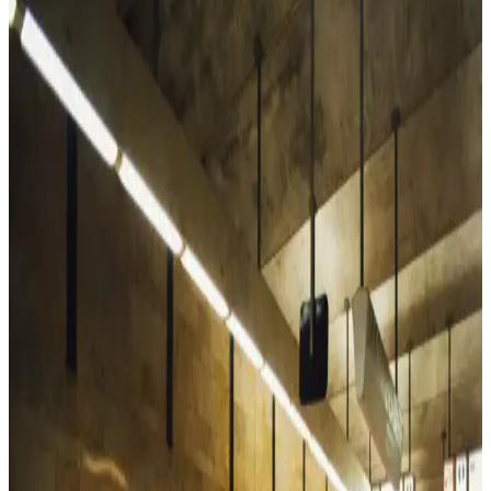
Alya Underwear Kadın Pamuklu Hipster Slip
Külotları Günlük Konfor ve Dayanıklılık İçin
Alya Underwear'in pamuklu kadın hipster slipleri, 10 renk
seçeneğiyle, yumuşak ve dayanıklı yapısıyla günlük rahatlık sunar,
uzun ömürlü ve şık bir iç giyim seçeneği sağlar.
Vaen Kadın Pamuk Elastan Likralı Sıfır Kol Atlet:
Günlük Şıklık ve Konfor Bir Arada
Vaen markasının pamuk elastan likralı atletleri, yumuşak ve nefes
alabilir kumaşıyla gün boyu konfor sağlar, şık tasarımıyla her
gardroba uyum sağlar.
Laviyonsa Hasır Yazlık Vizör Şapka: Yaz Aylarında
Güneşten Koruyan Şık ve Pratik Tasarım
Laviyonsa hasır vizör şapka, hafif ve şık tasarımıyla yaz aylarında
güneşten koruyan ideal bir aksesuar. Uzun siperliği ve hava akışını
kolaylaştıran yapısıyla konfor sağlar.
Pierre Cardin Kahverengi Monogram Kadın Omuz
Çantası Günlük Kullanım İçin Uygun