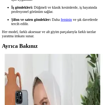
İş gömlekleri:
Düğmeli ve klasik kesimlerde, iş hayatında
profesyonel görünüm sağlar.
Şifon ve saten gömlekler:
Daha
feminin
ve şık davetlerde
tercih edilir.
Her model, farklı aksesuar ve alt giyim parçalarıyla farklı tarzlar
yaratma imkanı sunar.
Ayrıca Bakınız
Kadın Atletleri Karşılaştırması: MrrMajestic ve
Pierre Cardin Modelleri Analizi
İki popüler kadın atlet markası MrrMajestic ve Pierre Cardin'in
özelliklerini ve kullanıcı yorumlarını karşılaştırıyoruz, rahatlık ve
şıklık açısından en iyi seçeneği belirlemenize yardımcı oluyoruz.
Kadınlar İçin Lumberjack Tarzı Terlikler Günümüz
Moda Trendlerinde Yenilikçi Bir Seçenek