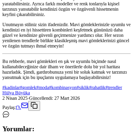
yaratabilirsiniz. Ayrıca farklı modeller ve renk tonlarıyla kişisel
tarzınızı yansıtabilir kendinizi özgün ve özgüvenli hissetmenin
keyfini çıkarabilirsiniz.
Unutmayın stiliniz sizin ifadenizdir. Mavi gömleklerinizle uyumlu ve
kendinizi en iyi hissettiren kombinleri keşfetmek gününüzü daha
güzel ve kendinize güvenli geçirmenize yardımcı olur. Her sezon
yenilenen trendlerle birlikte klasikleşmiş mavi gömleklerinizi güncel
ve özgün tutmayı ihmal etmeyin!
Bu rehberle, mavi gömlekleri en şık ve uyumlu biçimde nasıl
kullanabileceğinize dair ilham ve önerilerle dolu bir yol haritası
hazırladık. Şimdi, gardırobunuza yeni bir soluk katmak ve tarzınızı
yansıtmak için bu ipuçlarını uygulamaya başlayabilirsiniz!
#
kadinlar
#
gomlek
#
moda
#
kombinasyon
#
siklik
#
rahatlik
#
trendler
Hülya Büyüka
2 Nisan 2025
·
Güncellendi:
27 Mart 2026
Paylaş:
f
𝕏
Yorumlar: