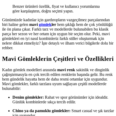
Benzer ürünleri özellik, fiyat ve kullanıcı yorumlarına
göre karşılaştırın, doğru seçimi yapın.
Günümüzde kadınlar için gardıropların vazgeçilmez parçalarından
biri haline gelen
mavi
gömlek
ler
hem şıklığı hem de çok yönlülüğü
ile ön plana çıkar. Farklı tarz ve modellerde bulunabilen bu klasik
parça her sezon ve her ortam için uygun bir seçim olur. Peki, mavi
gömlekleri en iyi nasıl kombinleriz farklı stiller oluşturmak için
nelere dikkat etmeliyiz? İşte detaylı ve ilham verici bilgilerle dolu bir
rehber.
Mavi Gömleklerin Çeşitleri ve Özellikleri
Kadın gömlek modelleri arasında
mavi renk
sakinlik ve dinginlik
çağrıştırmasıyla en çok tercih edilen renklerin başında gelir. Bu renk
hem gündelik hayatta hem de daha resmi ortamlar için uygundur.
Mavi gömlekler, farklı tarzlara uyum sağlayan çeşitli modellerde
bulunabilir:
Denim gömlekler:
Rahat ve spor görünümler için idealdir.
Günlük kombinlerde sıkça tercih edilir.
Chino ya da pamuklu gömlekler:
Smart casual ve şık tarzlar
için uygundur.