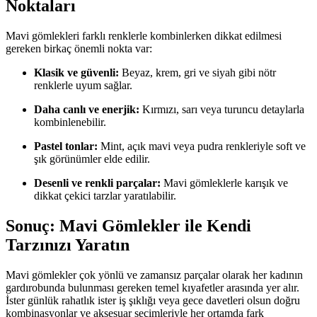
Noktaları
Mavi gömlekleri farklı renklerle kombinlerken dikkat edilmesi
gereken birkaç önemli nokta var:
Klasik ve güvenli:
Beyaz, krem, gri ve siyah gibi nötr
renklerle uyum sağlar.
Daha canlı ve enerjik:
Kırmızı, sarı veya turuncu detaylarla
kombinlenebilir.
Pastel tonlar:
Mint, açık mavi veya pudra renkleriyle soft ve
şık görünümler elde edilir.
Desenli ve renkli parçalar:
Mavi gömleklerle karışık ve
dikkat çekici tarzlar yaratılabilir.
Sonuç: Mavi Gömlekler ile Kendi
Tarzınızı Yaratın
Mavi gömlekler çok yönlü ve zamansız parçalar olarak her kadının
gardırobunda bulunması gereken temel kıyafetler arasında yer alır.
İster günlük rahatlık ister iş şıklığı veya gece davetleri olsun doğru
kombinasyonlar ve aksesuar seçimleriyle her ortamda fark