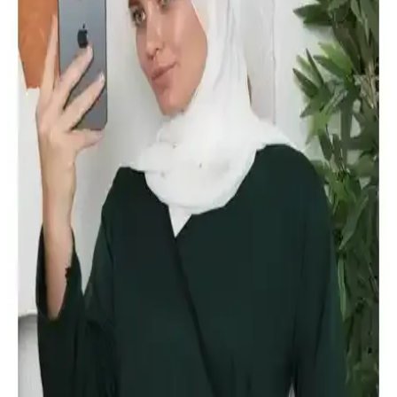
Kadınlar için tasarlanan lumberjack tarzı terlikler, rahatlık ve özgün
tasarımlarıyla günümüz modasında öne çıkıyor. Doğa temalı detaylar
ve çeşitli modellerle stilinizi tamamlayın.
Kadın Atletleri Karşılaştırması: İnce ve Kalın Askılı
Atletlerin Özellikleri ve Kullanıcı Yorumları
İki farklı kadın atlet ürününün detaylı karşılaştırması, kumaş
özellikleri, kalıp, dayanıklılık ve kullanıcı memnuniyeti üzerine
bilgiler içerir.
MrrMajestic 4'lü Kadın Atlet Seti: Pamuklu ve
Esnek Tasarım ile Günlük Konfor
Yüksek kaliteli pamuk ve likra içeriğiyle rahatlık ve şıklık sağlayan
4'lü kadın atlet seti, ip askılı, minimal tasarımıyla günlük kullanım
için ideal, dayanıklı ve konforlu bir iç giyim seçeneği sunar.
Nicoletta 7'li Kadın Külot Paketi Yüksek Kalite ve
Konfor Sunan Günlük İç Giyim
Nicoletta markasının 7'li kadın külot paketi, yüksek kalite ve
konforu bir arada sunar. Pamuk ve likra karışımı ile rahatlık sağlar,