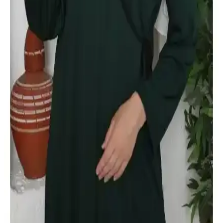
geniş beden seçenekleri ve dayanıklı tasarımıyla günlük kullanım
için idealdir.
Suud Collection Siyah Poplin Kloş Etek Kadınlar
İçin Günlük ve Şık Kullanım İçin
Suud Collection'ın Siyah Day Poplin Kloş Etek, hafif ve dökümlü
yapısıyla şıklık ve konforu bir araya getiriyor, günlük ve özel
günlerde tercih edilebilir, farklı beden seçenekleriyle uyum sağlar.
Kadın Atletleri Karşılaştırması: Pamuklu ve Ribana
Modellerin Özellikleri ve Tercih İpuçları
Bu makalede, pamuklu ve ribana kadın atletlerinin özellikleri,
kullanıcı yorumları ve avantajları detaylıca incelenerek, en uygun
atlet seçimi için rehberlik sağlanıyor.
Defka Yandan Bağlamalı Pamuklu Namaz Elbisesi
İncelemesi ve Kullanıcı Yorumları
Defka'nın yandan bağlamalı pamuklu namaz elbisesi, şık ve rahat
tasarımıyla öne çıkıyor. Geniş beden seçeneği ve estetik detaylarıyla
günlük ve ibadet amaçlı kullanıma uygun, ancak kalite ve dikim
detaylarında bazı eksiklikler bulunuyor.