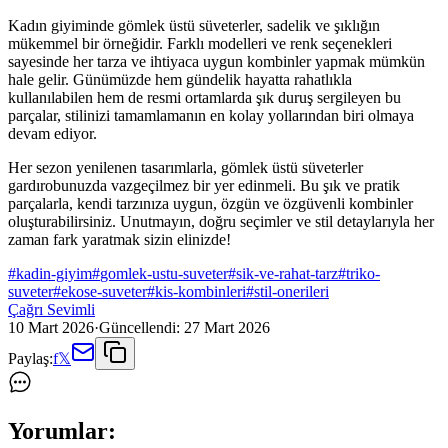
Kadın giyiminde gömlek üstü süveterler, sadelik ve şıklığın
mükemmel bir örneğidir. Farklı modelleri ve renk seçenekleri
sayesinde her tarza ve ihtiyaca uygun kombinler yapmak mümkün
hale gelir. Günümüzde hem gündelik hayatta rahatlıkla
kullanılabilen hem de resmi ortamlarda şık duruş sergileyen bu
parçalar, stilinizi tamamlamanın en kolay yollarından biri olmaya
devam ediyor.
Her sezon yenilenen tasarımlarla, gömlek üstü süveterler
gardırobunuzda vazgeçilmez bir yer edinmeli. Bu şık ve pratik
parçalarla, kendi tarzınıza uygun, özgün ve özgüvenli kombinler
oluşturabilirsiniz. Unutmayın, doğru seçimler ve stil detaylarıyla her
zaman fark yaratmak sizin elinizde!
#
kadin-giyim
#
gomlek-ustu-suveter
#
sik-ve-rahat-tarz
#
triko-
suveter
#
ekose-suveter
#
kis-kombinleri
#
stil-onerileri
Çağrı Sevimli
10 Mart 2026
·
Güncellendi:
27 Mart 2026
Paylaş:
f
𝕏
Yorumlar: