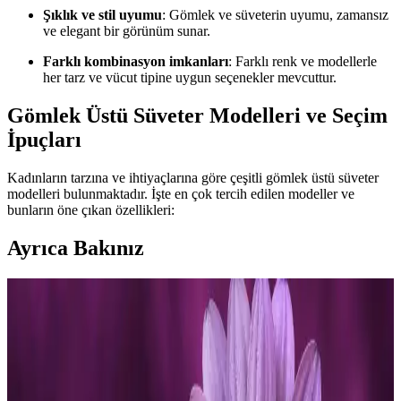
Şıklık ve stil uyumu
: Gömlek ve süveterin uyumu, zamansız
ve elegant bir görünüm sunar.
Farklı kombinasyon imkanları
: Farklı renk ve modellerle
her tarz ve vücut tipine uygun seçenekler mevcuttur.
Gömlek Üstü Süveter Modelleri ve Seçim
İpuçları
Kadınların tarzına ve ihtiyaçlarına göre çeşitli gömlek üstü süveter
modelleri bulunmaktadır. İşte en çok tercih edilen modeller ve
bunların öne çıkan özellikleri:
Ayrıca Bakınız
Kadın Giyiminde Vücut Tipine Göre Stil,
Fonksiyonellik ve Günlük Moda Önerileri
Kadın modasında vücut tipine göre doğru kıyafet seçimi, stil ve
fonksiyonelliği bir araya getirir. Slim fit gömleklerden armut vücut
tipi elbise önerilerine, günlük saat seçiminden profesyonel iş