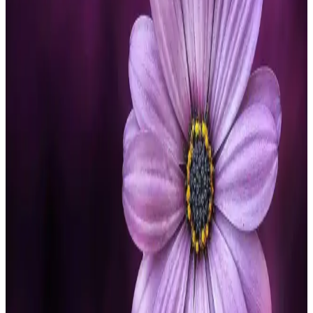
alabilir yapısıyla yaz aylarında şıklık ve konfor sunar, uygun fiyatlı
ve trend bir tercih olarak öne çıkar.
Kadın Taytları Karşılaştırması: Domoda Yüksek Bel
ve UP&FIT Push Up Tayt Özellikleri
İki popüler kadın taytı Domoda Yüksek Bel ve UP&FIT Push Up
arasındaki farklar, özellikler ve kullanıcı yorumlarıyla en uygun
seçimi yapmanıza yardımcı oluyoruz.
Turuncu Midi Elbise Trendleri ve Kombinasyon
İpuçları 2024
Turuncu midi elbiseler, çeşitli tarz ve modelleriyle dikkat çekiyor.
Günlük ve özel günler için uygun, rahat ve şık seçenekler sunar.
Trendleri ve kombinasyon önerilerini öğrenin.
Pileli Mini Etek Modelleri ve Kombinasyon
İpuçlarıyla Modern Kadın Stili
Pileli mini etekler, çeşitli tarz ve mevsimlere uygun, şık ve rahat
kombinasyonlar sunan kadın modasının önemli parçalarındandır.
Farklı modeller ve aksesuar seçenekleriyle her tarzı tamamlar.