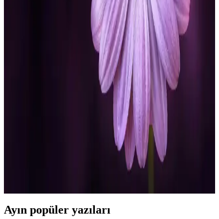
Açık Kahve Elbise: Günlük ve Özel Davetler İçin Şık
ve Çok Yönlü Seçenekler
Doğal ve nötr tonlarıyla açık kahve elbise, her tarz ve mevsimle
uyum sağlayan çok yönlü, şık ve rahat bir tercih. Günlük kullanım
ve özel davetler için ideal modeller ve kombin önerileri burada.
Güncel Giyim Trendleri ve Moda Dünyasında
Yenilikler Hakkında Kapsamlı Bilgi
Giyim ve moda trendleri, online alışveriş avantajları ve sezonlara
uygun tarzlar hakkında detaylı bilgiler içerir.
Siyah Saten Midi Elbise: Modern Kadınlar İçin
Zarif ve Çok Yönlü Giyim Seçeneği
Siyah saten midi elbise, zamansız şıklık ve çok yönlülük sunar. Hem
günlük hem de özel davetlerde rahatlık ve zarafet sağlar,
aksesuarlarla farklı tarzlara uyum sağlar.
Ayın popüler yazıları