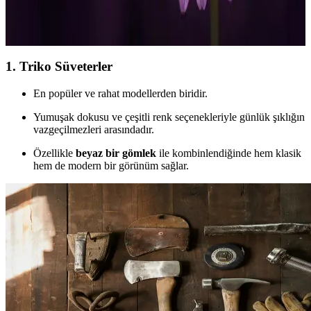
Siyah saten midi elbise, zamansız şıklık ve çok yönlülük sunar. Hem
günlük hem de özel davetlerde rahatlık ve zarafet sağlar,
aksesuarlarla farklı tarzlara uyum sağlar.
1.
Triko Süveterler
En popüler ve rahat modellerden biridir.
Yumuşak dokusu ve çeşitli renk seçenekleriyle günlük şıklığın
vazgeçilmezleri arasındadır.
Özellikle
beyaz bir gömlek
ile kombinlendiğinde hem klasik
hem de modern bir görünüm sağlar.