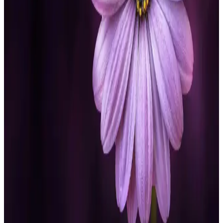
Pileli Mini Etek Modelleri ve Kombinasyon
İpuçlarıyla Modern Kadın Stili
Pileli mini etekler, çeşitli tarz ve mevsimlere uygun, şık ve rahat
kombinasyonlar sunan kadın modasının önemli parçalarındandır.
Farklı modeller ve aksesuar seçenekleriyle her tarzı tamamlar.
Açık Kahve Elbise: Günlük ve Özel Davetler İçin Şık
ve Çok Yönlü Seçenekler
Doğal ve nötr tonlarıyla açık kahve elbise, her tarz ve mevsimle
uyum sağlayan çok yönlü, şık ve rahat bir tercih. Günlük kullanım
ve özel davetler için ideal modeller ve kombin önerileri burada.
Güncel Giyim Trendleri ve Moda Dünyasında
Yenilikler Hakkında Kapsamlı Bilgi
Giyim ve moda trendleri, online alışveriş avantajları ve sezonlara
uygun tarzlar hakkında detaylı bilgiler içerir.
Siyah Saten Midi Elbise: Modern Kadınlar İçin
Zarif ve Çok Yönlü Giyim Seçeneği