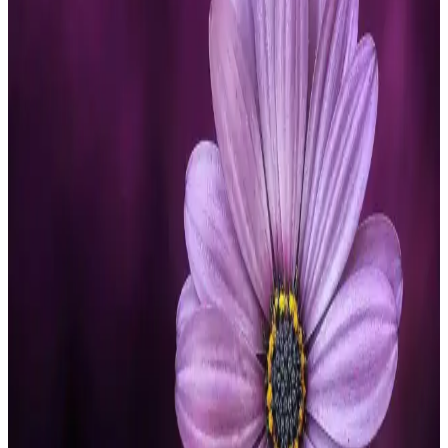
kıyafetlerine kadar kapsamlı bilgiler sunar.
Shade Çiçek Desenli Viskon Elbise: Şıklık ve
Konforun Uyumuyla Günlük ve Özel Kullanım
Shade markasının çiçek desenli viskon elbisesi, hafif ve nefes
alabilir yapısıyla yaz aylarında şıklık ve konfor sunar, uygun fiyatlı
ve trend bir tercih olarak öne çıkar.
Kadın Taytları Karşılaştırması: Domoda Yüksek Bel
ve UP&FIT Push Up Tayt Özellikleri
İki popüler kadın taytı Domoda Yüksek Bel ve UP&FIT Push Up
arasındaki farklar, özellikler ve kullanıcı yorumlarıyla en uygun
seçimi yapmanıza yardımcı oluyoruz.
Turuncu Midi Elbise Trendleri ve Kombinasyon
İpuçları 2024
Turuncu midi elbiseler, çeşitli tarz ve modelleriyle dikkat çekiyor.
Günlük ve özel günler için uygun, rahat ve şık seçenekler sunar.
Trendleri ve kombinasyon önerilerini öğrenin.