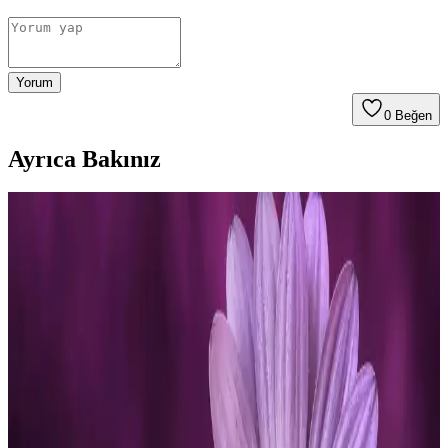
Yorum
0
Beğen
Ayrıca Bakınız
Kadın Giyiminde Vücut Tipine Göre Stil,
Fonksiyonellik ve Günlük Moda Önerileri
Kadın modasında vücut tipine göre doğru kıyafet seçimi, stil ve
fonksiyonelliği bir araya getirir. Slim fit gömleklerden armut vücut
tipi elbise önerilerine, günlük saat seçiminden profesyonel iş
kıyafetlerine kadar kapsamlı bilgiler sunar.
Shade Çiçek Desenli Viskon Elbise: Şıklık ve
Konforun Uyumuyla Günlük ve Özel Kullanım
Shade markasının çiçek desenli viskon elbisesi, hafif ve nefes