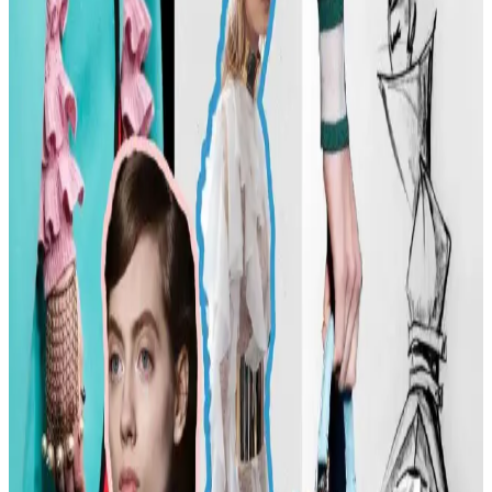
tartışılıyor. Günümüzde moda daha fazla bireysellik ve çeşitlilik
arıyor.
Günlük Moda Soruları ve Stil Önerileri: Vücut
Tipine Uygun Kombinasyonlar ve Ayakkabı Seçimi
Moda ve stil, kişisel tercihlere göre şekillenir. Vücut tipine uygun
kıyafet seçimi, günlük kombin önerileri ve rahat ayakkabı
markalarıyla şıklığı yakalayın. İkinci el lüks ürün alımında dikkat
edilmesi gerekenler burada.
Kadın Modasında Beden Tipi, Sürdürülebilirlik ve
Mevsime Uygun Stil Önerileri
Kadın modasında beden tipine uygun kıyafet seçimi, sürdürülebilir
markalar ve mevsimsel kombin önerileri ele alınmaktadır. Estetik ve
konforu birleştiren pratik stil yaklaşımları sunulmaktadır.
Kadın Moda Tavsiyeleri: Günlük Stil Önerileri,
Vücut Şekline Uygun Giysiler ve Kombin İpuçları
Kadın modasında renk uyumu, vücut şekline uygun giysiler, rahat
ayakkabılar ve aksesuar seçimi gibi konularda pratik öneriler