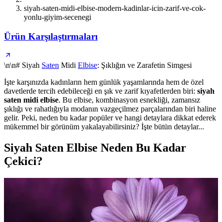
siyah-saten-midi-elbise-modern-kadinlar-icin-zarif-ve-cok-
yonlu-giyim-secenegi
Ürün Karşılaştırmaları
\n\n# Siyah
Saten
Midi
Elbise
: Şıklığın ve Zarafetin Simgesi
İşte karşınızda kadınların hem günlük yaşamlarında hem de özel
davetlerde tercih edebileceği en şık ve zarif kıyafetlerden biri:
siyah
saten midi elbise
. Bu elbise, kombinasyon esnekliği, zamansız
şıklığı ve rahatlığıyla modanın vazgeçilmez parçalarından biri haline
gelir. Peki, neden bu kadar popüler ve hangi detaylara dikkat ederek
mükemmel bir görünüm yakalayabilirsiniz? İşte bütün detaylar...
Siyah Saten Elbise Neden Bu Kadar
Çekici?