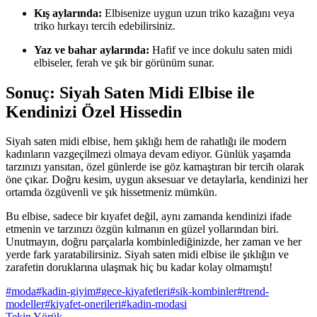
Kış aylarında:
Elbisenize uygun uzun triko kazağını veya
triko hırkayı tercih edebilirsiniz.
Yaz ve bahar aylarında:
Hafif ve ince dokulu saten midi
elbiseler, ferah ve şık bir görünüm sunar.
Sonuç: Siyah Saten Midi Elbise ile
Kendinizi Özel Hissedin
Siyah saten midi elbise, hem şıklığı hem de rahatlığı ile modern
kadınların vazgeçilmezi olmaya devam ediyor. Günlük yaşamda
tarzınızı yansıtan, özel günlerde ise göz kamaştıran bir tercih olarak
öne çıkar. Doğru kesim, uygun aksesuar ve detaylarla, kendinizi her
ortamda özgüvenli ve şık hissetmeniz mümkün.
Bu elbise, sadece bir kıyafet değil, aynı zamanda kendinizi ifade
etmenin ve tarzınızı özgün kılmanın en güzel yollarından biri.
Unutmayın, doğru parçalarla kombinlediğinizde, her zaman ve her
yerde fark yaratabilirsiniz. Siyah saten midi elbise ile şıklığın ve
zarafetin doruklarına ulaşmak hiç bu kadar kolay olmamıştı!
#
moda
#
kadin-giyim
#
gece-kiyafetleri
#
sik-kombinler
#
trend-
modeller
#
kiyafet-onerileri
#
kadin-modasi
Tekin Yörük