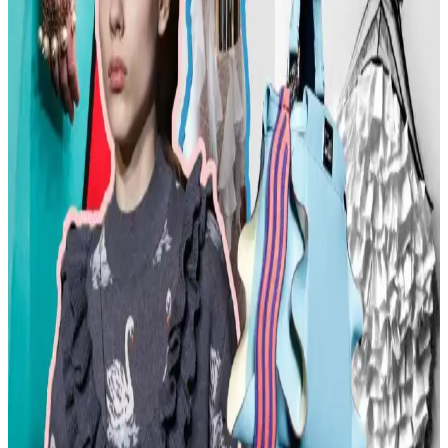
Vücut Şekline Uygun Giysiler ve Kombin İpuçları
Kadın modasında renk uyumu, vücut şekline uygun giysiler, rahat
ayakkabılar ve aksesuar seçimi gibi konularda pratik öneriler
sunulmaktadır. Stil ikonlarından ilham alınarak sürdürülebilir moda
tercihleri vurgulanıyor.
Kemer Tokalarının Moda ve Kültürel Anlamları:
Şehir ve Kırsal Alanlarda Algı Farkları
Kemer tokaları, kırsal ve şehir kültürlerinde farklı anlamlar taşır.
Kırsal bölgelerde başarı simgesi olan büyük tokalar, şehirlerde sade
ve uyumlu tasarımlarla tercih edilir. Stil ve özgüven belirleyicidir.
Moda Mikrotrendleri: Geçmişten Günümüze Sevilen
ve Hâlâ Tercih Edilen Parçalar
Moda mikrotrendleri genellikle kısa ömürlü olsa da bazı parçalar,
nostalji ve kişisel stil nedeniyle uzun yıllar tercih edilmeye devam
ediyor. Bu yazı, Reddit deneyimleriyle bu trendleri inceliyor.
Kavisli Vücut Tipleri İçin Doğru Kumaş ve
Kesimlerle Yapısal Moda Rehberi