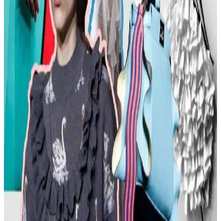
sunulmaktadır. Stil ikonlarından ilham alınarak sürdürülebilir moda
tercihleri vurgulanıyor.
Kemer Tokalarının Moda ve Kültürel Anlamları:
Şehir ve Kırsal Alanlarda Algı Farkları
Kemer tokaları, kırsal ve şehir kültürlerinde farklı anlamlar taşır.
Kırsal bölgelerde başarı simgesi olan büyük tokalar, şehirlerde sade
ve uyumlu tasarımlarla tercih edilir. Stil ve özgüven belirleyicidir.
Moda Mikrotrendleri: Geçmişten Günümüze Sevilen
ve Hâlâ Tercih Edilen Parçalar
Moda mikrotrendleri genellikle kısa ömürlü olsa da bazı parçalar,
nostalji ve kişisel stil nedeniyle uzun yıllar tercih edilmeye devam
ediyor. Bu yazı, Reddit deneyimleriyle bu trendleri inceliyor.
Kavisli Vücut Tipleri İçin Doğru Kumaş ve
Kesimlerle Yapısal Moda Rehberi
Kavisli vücut tiplerine uygun yapısal moda seçimlerinde doğru
kumaş, kesim ve stil detayları önemlidir. Terzi hizmeti ve uygun
markalarla estetik ve rahat kıyafetler elde edilir.