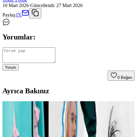
10 Mart 2026
·
Güncellendi:
27 Mart 2026
Paylaş:
f
𝕏
Yorumlar:
Yorum
0
Beğen
Ayrıca Bakınız
Carolyn Bessette Kennedy Stili ve 90'lar
Minimalizminin Günümüzdeki Yansımaları
Carolyn Bessette Kennedy'nin 90'lar minimalizmini yansıtan stili,
fiziksel özelliklere dayalı popülerliği ve aşırı yüceltilmesiyle