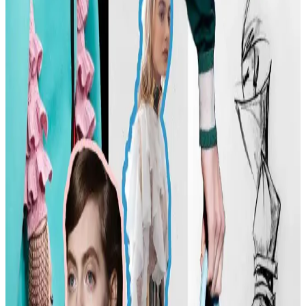
Minimalizminin Günümüzdeki Yansımaları
Carolyn Bessette Kennedy'nin 90'lar minimalizmini yansıtan stili,
fiziksel özelliklere dayalı popülerliği ve aşırı yüceltilmesiyle
tartışılıyor. Günümüzde moda daha fazla bireysellik ve çeşitlilik
arıyor.
Günlük Moda Soruları ve Stil Önerileri: Vücut
Tipine Uygun Kombinasyonlar ve Ayakkabı Seçimi
Moda ve stil, kişisel tercihlere göre şekillenir. Vücut tipine uygun
kıyafet seçimi, günlük kombin önerileri ve rahat ayakkabı
markalarıyla şıklığı yakalayın. İkinci el lüks ürün alımında dikkat
edilmesi gerekenler burada.
Kadın Modasında Beden Tipi, Sürdürülebilirlik ve
Mevsime Uygun Stil Önerileri
Kadın modasında beden tipine uygun kıyafet seçimi, sürdürülebilir
markalar ve mevsimsel kombin önerileri ele alınmaktadır. Estetik ve
konforu birleştiren pratik stil yaklaşımları sunulmaktadır.
Kadın Moda Tavsiyeleri: Günlük Stil Önerileri,