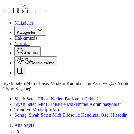
Makaleler
Kategoriler
Hakkımızda
Yazarlar
Ara...
⌘
K
Toggle theme
Siyah Saten Midi Elbise: Modern Kadınlar İçin Zarif ve Çok Yönlü
Giyim Seçeneği
Siyah Saten Elbise Neden Bu Kadar Çekici?
Siyah Saten Midi Elbise ile Mükemmel Kombinasyonlar
Trend ve Moda İpuçları
Sonuç: Siyah Saten Midi Elbise ile Kendinizi Özel Hissedin
Ana Sayfa