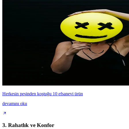
Herkesin peşinden koştuğu 10 efsanevi ürün
devamını oku
3. Rahatlık ve Konfor