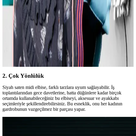
Kavisli vücut tiplerine uygun yapısal moda seçimlerinde doğru
kumaş, kesim ve stil detayları önemlidir. Terzi hizmeti ve uygun
markalarla estetik ve rahat kıyafetler elde edilir.
Günlük Moda Soruları ve Pratik Stil Önerileri:
Rahatlık ve Şıklık Dengesi
Moda ve stil, kişisel tercihler ve çevresel ihtiyaçlarla şekillenir. Ev
giyimi, iş görüşmesi, mevsimlik kıyafetler ve vücut tipine uygun
önerilerle günlük şıklık ve rahatlık dengelenir.
2. Çok Yönlülük
Siyah saten midi elbise, farklı tarzlara uyum sağlayabilir. İş
toplantılarından gece davetlerine, hatta düğünlere kadar birçok
ortamda kullanabileceğiniz bu elbiseyi, aksesuar ve ayakkabı
seçimleriyle şekillendirebilirsiniz. Bu esneklik, onu her kadının
gardrobunun vazgeçilmez bir parçası yapar.