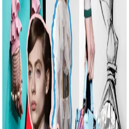
Tipine Uygun Kombinasyonlar ve Ayakkabı Seçimi
Moda ve stil, kişisel tercihlere göre şekillenir. Vücut tipine uygun
kıyafet seçimi, günlük kombin önerileri ve rahat ayakkabı
markalarıyla şıklığı yakalayın. İkinci el lüks ürün alımında dikkat
edilmesi gerekenler burada.
Kadın Modasında Beden Tipi, Sürdürülebilirlik ve
Mevsime Uygun Stil Önerileri
Kadın modasında beden tipine uygun kıyafet seçimi, sürdürülebilir
markalar ve mevsimsel kombin önerileri ele alınmaktadır. Estetik ve
konforu birleştiren pratik stil yaklaşımları sunulmaktadır.
Kadın Moda Tavsiyeleri: Günlük Stil Önerileri,
Vücut Şekline Uygun Giysiler ve Kombin İpuçları
Kadın modasında renk uyumu, vücut şekline uygun giysiler, rahat
ayakkabılar ve aksesuar seçimi gibi konularda pratik öneriler
sunulmaktadır. Stil ikonlarından ilham alınarak sürdürülebilir moda
tercihleri vurgulanıyor.
Kemer Tokalarının Moda ve Kültürel Anlamları: