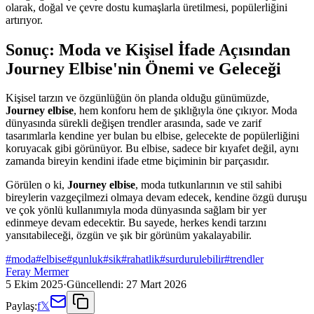
olarak, doğal ve çevre dostu kumaşlarla üretilmesi, popülerliğini
artırıyor.
Sonuç: Moda ve Kişisel İfade Açısından
Journey Elbise'nin Önemi ve Geleceği
Kişisel tarzın ve özgünlüğün ön planda olduğu günümüzde,
Journey elbise
, hem konforu hem de şıklığıyla öne çıkıyor. Moda
dünyasında sürekli değişen trendler arasında, sade ve zarif
tasarımlarla kendine yer bulan bu elbise, gelecekte de popülerliğini
koruyacak gibi görünüyor. Bu elbise, sadece bir kıyafet değil, aynı
zamanda bireyin kendini ifade etme biçiminin bir parçasıdır.
Görülen o ki,
Journey elbise
, moda tutkunlarının ve stil sahibi
bireylerin vazgeçilmezi olmaya devam edecek, kendine özgü duruşu
ve çok yönlü kullanımıyla moda dünyasında sağlam bir yer
edinmeye devam edecektir. Bu sayede, herkes kendi tarzını
yansıtabileceği, özgün ve şık bir görünüm yakalayabilir.
#
moda
#
elbise
#
gunluk
#
sik
#
rahatlik
#
surdurulebilir
#
trendler
Feray Mermer
5 Ekim 2025
·
Güncellendi:
27 Mart 2026
Paylaş:
f
𝕏