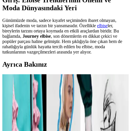
Giriş: Elbise Trendlerinin Önemi ve
Moda Dünyasındaki Yeri
Günümüzde moda, sadece kıyafet seçiminden ibaret olmayan,
kişisel ifadenin ve tarzın bir yansımasıdır. Özellikle
elbise
ler,
bireylerin tarzını ortaya koymada en etkili araçlardan biridir. Bu
bağlamda,
Journey elbise
, son dönemlerin en dikkat çekici ve
popüler parçası haline gelmiştir. Hem şıklığıyla öne çıkan hem de
rahatlığıyla günlük hayatta tercih edilen bu elbise, moda
tutkunlarının vazgeçilmezleri arasında yer alıyor.
Ayrıca Bakınız
Carolyn Bessette Kennedy Stili ve 90'lar
Minimalizminin Günümüzdeki Yansımaları
Carolyn Bessette Kennedy'nin 90'lar minimalizmini yansıtan stili,
fiziksel özelliklere dayalı popülerliği ve aşırı yüceltilmesiyle
tartışılıyor. Günümüzde moda daha fazla bireysellik ve çeşitlilik
arıyor.
Günlük Moda Soruları ve Stil Önerileri: Vücut