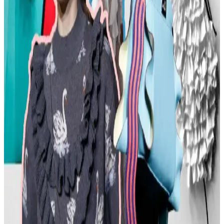
Kemer Tokalarının Moda ve Kültürel Anlamları:
Şehir ve Kırsal Alanlarda Algı Farkları
Kemer tokaları, kırsal ve şehir kültürlerinde farklı anlamlar taşır.
Kırsal bölgelerde başarı simgesi olan büyük tokalar, şehirlerde sade
ve uyumlu tasarımlarla tercih edilir. Stil ve özgüven belirleyicidir.
Moda Mikrotrendleri: Geçmişten Günümüze Sevilen
ve Hâlâ Tercih Edilen Parçalar
Moda mikrotrendleri genellikle kısa ömürlü olsa da bazı parçalar,
nostalji ve kişisel stil nedeniyle uzun yıllar tercih edilmeye devam
ediyor. Bu yazı, Reddit deneyimleriyle bu trendleri inceliyor.
Kavisli Vücut Tipleri İçin Doğru Kumaş ve
Kesimlerle Yapısal Moda Rehberi
Kavisli vücut tiplerine uygun yapısal moda seçimlerinde doğru
kumaş, kesim ve stil detayları önemlidir. Terzi hizmeti ve uygun
markalarla estetik ve rahat kıyafetler elde edilir.
Günlük Moda Soruları ve Pratik Stil Önerileri:
Rahatlık ve Şıklık Dengesi