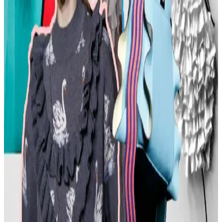
Şehir ve Kırsal Alanlarda Algı Farkları
Kemer tokaları, kırsal ve şehir kültürlerinde farklı anlamlar taşır.
Kırsal bölgelerde başarı simgesi olan büyük tokalar, şehirlerde sade
ve uyumlu tasarımlarla tercih edilir. Stil ve özgüven belirleyicidir.
Moda Mikrotrendleri: Geçmişten Günümüze Sevilen
ve Hâlâ Tercih Edilen Parçalar
Moda mikrotrendleri genellikle kısa ömürlü olsa da bazı parçalar,
nostalji ve kişisel stil nedeniyle uzun yıllar tercih edilmeye devam
ediyor. Bu yazı, Reddit deneyimleriyle bu trendleri inceliyor.
Kavisli Vücut Tipleri İçin Doğru Kumaş ve
Kesimlerle Yapısal Moda Rehberi
Kavisli vücut tiplerine uygun yapısal moda seçimlerinde doğru
kumaş, kesim ve stil detayları önemlidir. Terzi hizmeti ve uygun
markalarla estetik ve rahat kıyafetler elde edilir.
Günlük Moda Soruları ve Pratik Stil Önerileri:
Rahatlık ve Şıklık Dengesi