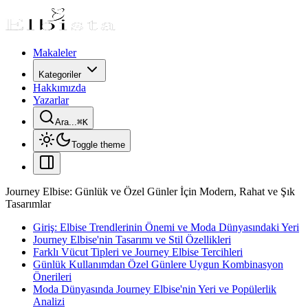
Makaleler
Kategoriler
Hakkımızda
Yazarlar
Ara...
⌘
K
Toggle theme
Journey Elbise: Günlük ve Özel Günler İçin Modern, Rahat ve Şık
Tasarımlar
Giriş: Elbise Trendlerinin Önemi ve Moda Dünyasındaki Yeri
Journey Elbise'nin Tasarımı ve Stil Özellikleri
Farklı Vücut Tipleri ve Journey Elbise Tercihleri
Günlük Kullanımdan Özel Günlere Uygun Kombinasyon
Önerileri
Moda Dünyasında Journey Elbise'nin Yeri ve Popülerlik
Analizi