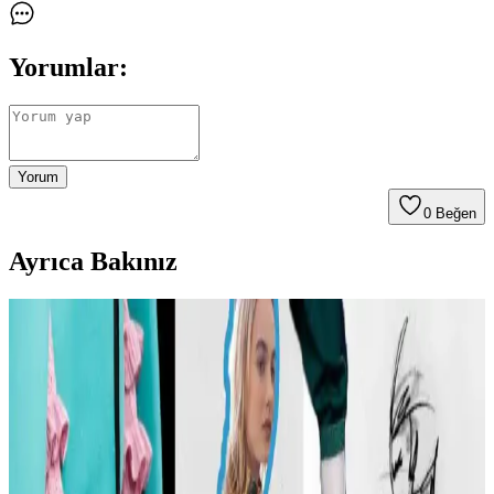
Yorumlar:
Yorum
0
Beğen
Ayrıca Bakınız
Carolyn Bessette Kennedy Stili ve 90'lar
Minimalizminin Günümüzdeki Yansımaları
Carolyn Bessette Kennedy'nin 90'lar minimalizmini yansıtan stili,
fiziksel özelliklere dayalı popülerliği ve aşırı yüceltilmesiyle
tartışılıyor. Günümüzde moda daha fazla bireysellik ve çeşitlilik
arıyor.