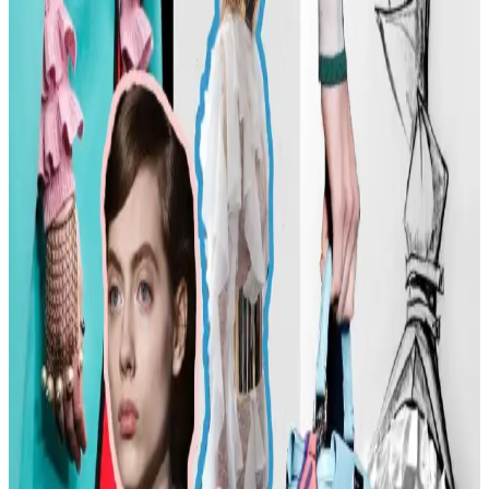
Günlük Moda Soruları ve Stil Önerileri: Vücut
Tipine Uygun Kombinasyonlar ve Ayakkabı Seçimi
Moda ve stil, kişisel tercihlere göre şekillenir. Vücut tipine uygun
kıyafet seçimi, günlük kombin önerileri ve rahat ayakkabı
markalarıyla şıklığı yakalayın. İkinci el lüks ürün alımında dikkat
edilmesi gerekenler burada.
Kadın Modasında Beden Tipi, Sürdürülebilirlik ve
Mevsime Uygun Stil Önerileri
Kadın modasında beden tipine uygun kıyafet seçimi, sürdürülebilir
markalar ve mevsimsel kombin önerileri ele alınmaktadır. Estetik ve
konforu birleştiren pratik stil yaklaşımları sunulmaktadır.
Kadın Moda Tavsiyeleri: Günlük Stil Önerileri,
Vücut Şekline Uygun Giysiler ve Kombin İpuçları
Kadın modasında renk uyumu, vücut şekline uygun giysiler, rahat
ayakkabılar ve aksesuar seçimi gibi konularda pratik öneriler
sunulmaktadır. Stil ikonlarından ilham alınarak sürdürülebilir moda
tercihleri vurgulanıyor.