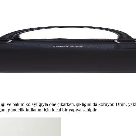
l Tasarım Özellikleri ve Kullanıcı Yorumları
le öne çıkıyor. Hafif ve dayanıklı yapısıyla günlük kullanım ve iş seyaha
lük ve İş Kullanımı İçin Uygun
 deri evrak çantası, geniş iç hacmi ve çeşitli cepleriyle günlük ve iş iht
la İş Dünyasında Öne Çıkın
nilir ve estetik bir seçenek sunar. Geniş modelleriyle pratik kullanım sağ
iği ve bakım kolaylığıyla öne çıkarken, şıklığını da koruyor. Ürün, yaklaş
n, gündelik kullanım için ideal bir yapıya sahiptir.