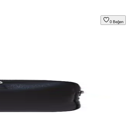
0
Beğen
tleri için ideal, ancak dayanıklılık sorunları da göz önünde
iyaçlarınızı karşılar.
lar, yerli üretim kalitesiyle öne çıkar.