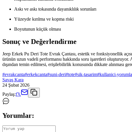
Askı ve askı tokasında dayanıklılık sorunları
Yüzeyde kırılma ve kopma riski
Boyutunun küçük olması
Sonuç ve Değerlendirme
Jeep Erkek Pu Deri Tote Evrak Çantası, estetik ve fonksiyonellik açısı
ürünün uzun vadeli performansı hakkında soru işaretleri oluşturuyor. An
dışından temin edilmesi, erişilebilirlik konusunda dikkate alınması ger
#
evrakcanta
#
erkekcanta
#
suni-deri
#
tote
#
sik-tasarim
#
kullanici-yorumla
Savaş Kara
24 Şubat 2026
Paylaş:
f
𝕏
Yorumlar: