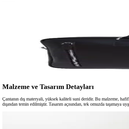
Jeep Erkek Pu Deri Tote Evrak Çantası: Şık ve İşlevse
Jeep erkek pu deri tote evrak çantası, şık tasarımı ve fonksiyonelliğiy
bulundurulmalı.
U.S. Polo Assn. Siyah Vegan Deri Evrak Çantası Gün
Şık tasarımı ve fonksiyonelliğiyle öne çıkan U.S. Polo Assn. Siyah vegan
Fabrika Evrak Çantası: Dayanıklı ve Şık Tasarımlar
Fabrika evrak çantası, dayanıklılığı ve şık tasarımıyla iş hayatında güve
Malzeme ve Tasarım Detayları
Çantanın dış materyali, yüksek kaliteli suni deridir. Bu malzeme, hafifl
dışından temin edilmiştir. Tasarım açısından, tek omuzda taşımaya uygu