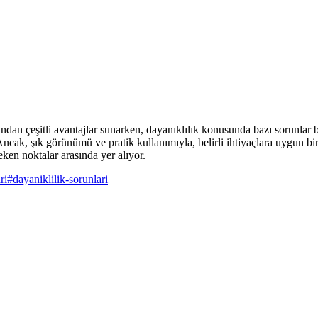
ndan çeşitli avantajlar sunarken, dayanıklılık konusunda bazı sorunlar ba
cak, şık görünümü ve pratik kullanımıyla, belirli ihtiyaçlara uygun bir s
eken noktalar arasında yer alıyor.
ri
#
dayaniklilik-sorunlari