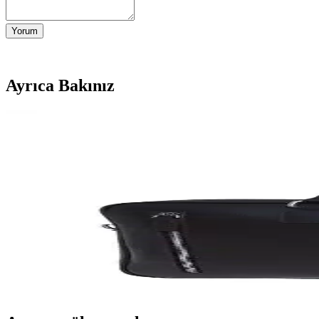
Yorum
Ayrıca Bakınız
Jeep Erkek Pu Deri Tote Evrak Çantası: Şık ve İşlevse
Jeep erkek pu deri tote evrak çantası, şık tasarımı ve fonksiyonelliğiy
bulundurulmalı.
U.S. Polo Assn. Siyah Vegan Deri Evrak Çantası Gün
Şık tasarımı ve fonksiyonelliğiyle öne çıkan U.S. Polo Assn. Siyah vegan
Fabrika Evrak Çantası: Dayanıklı ve Şık Tasarımlar
Fabrika evrak çantası, dayanıklılığı ve şık tasarımıyla iş hayatında güve