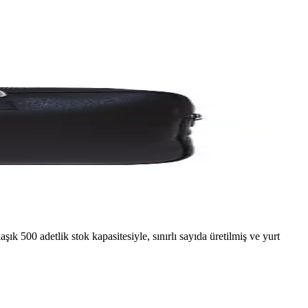
tleri için ideal, ancak dayanıklılık sorunları da göz önünde
iyaçlarınızı karşılar.
lar, yerli üretim kalitesiyle öne çıkar.
ık 500 adetlik stok kapasitesiyle, sınırlı sayıda üretilmiş ve yurt