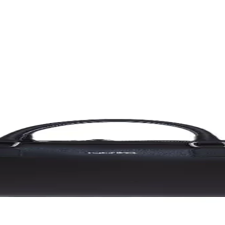
l Tasarım Özellikleri ve Kullanıcı Yorumları
le öne çıkıyor. Hafif ve dayanıklı yapısıyla günlük kullanım ve iş seyaha
lük ve İş Kullanımı İçin Uygun
 deri evrak çantası, geniş iç hacmi ve çeşitli cepleriyle günlük ve iş iht
la İş Dünyasında Öne Çıkın
nilir ve estetik bir seçenek sunar. Geniş modelleriyle pratik kullanım sağ