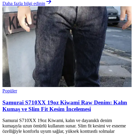
Daha fazla bilgi edinin
Popüler
Samurai S710XX 19oz Kiwami Raw Denim: Kalın
Kumaş ve Slim Fit Kesim İncelemesi
Samurai S710XX 19oz Kiwami, kalın ve dayanıklı denim
kumaşıyla uzun ömürlü kullanım sunar. Slim fit kesimi ve esneme
özelliğiyle konforlu uyum sağlar, yüksek kontrastlı solmalar