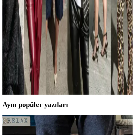
görünüm sağlanabilir.
Rahat ve Şık Giyinmenin Yolları: Kumaş, Kesim ve
Stil Önerileriyle Dengeli Kombinler
Rahat ve şık giyinmek için doğru kumaş seçimi ve kesim önemlidir.
Esnek, yumuşak kumaşlar ve uygun kesimler konforu artırırken,
stilinizi tamamlayan aksesuarlar görünümünüzü güçlendirir.
35 Yaşında Atletik Yapıya Sahip Babalar İçin Yaşına
Uygun ve Şık Giyim Önerileri
35 yaşındaki atletik yapıya sahip babalar için yaşına uygun, şık ve
rahat giyim önerileri sunulmaktadır. Doğru kesim, renk seçimi ve stil
ipuçlarıyla kişisel ifade güçlendirilir.
Ayın popüler yazıları