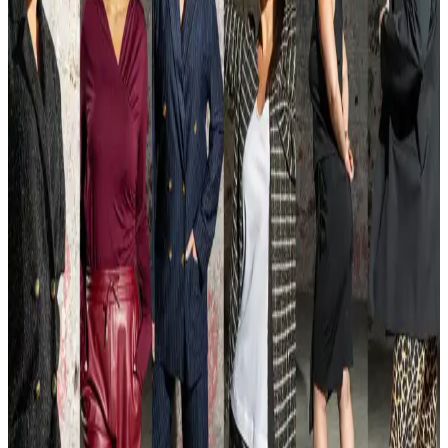
Açık paça eşofmanlar, bacaklarda rahatlık ve bol görünüm sunar.
Champion, Uniqlo, Nike gibi markalar uygun fiyat ve farklı kesim
seçenekleriyle öne çıkar. Tercihler fiyat ve stil dengesiyle şekillenir.
Kadın Modasında İş Ortamına Uyum Sağlama ve
Günlük Stil Çözümleri
Finans sektöründe kadınlar için sportif ve şık iş kıyafetleri, band
tişörtleriyle olgun kombinler ve soğuk havalarda uygun dış giyim ve
ayakkabı tercihleri ele alınıyor.
Yaz Aylarında İş Yerinde Tişörtü Pantolonun İçine
Sokmadan Şık ve Rahat Giyinme Yöntemleri
Yaz aylarında iş yerinde tişörtü pantolonun içine sokmadan giymek
isteyenler için gömlek kesimi, kumaş seçimi ve pantolon yüksekliği
gibi önemli detaylar profesyonel ve rahat görünüm sağlar.
Bol Giysilerle Kum Saati Vücut Tipine Uygun Şık ve
Dengeli Stil Önerileri
Kum saati vücut tipine sahipler için bol giysilerde şık ve dengeli
görünmenin yolları, kumaş seçimi, bel vurgusu ve kombin
teknikleriyle anlatılıyor. Stil önerileriyle rahatlık ve estetik bir