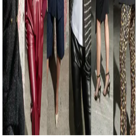
Bol Giysilerle Kum Saati Vücut Tipine Uygun Şık ve
Dengeli Stil Önerileri
Kum saati vücut tipine sahipler için bol giysilerde şık ve dengeli
görünmenin yolları, kumaş seçimi, bel vurgusu ve kombin
teknikleriyle anlatılıyor. Stil önerileriyle rahatlık ve estetik bir
görünüm sağlanabilir.
Rahat ve Şık Giyinmenin Yolları: Kumaş, Kesim ve
Stil Önerileriyle Dengeli Kombinler
Rahat ve şık giyinmek için doğru kumaş seçimi ve kesim önemlidir.
Esnek, yumuşak kumaşlar ve uygun kesimler konforu artırırken,
stilinizi tamamlayan aksesuarlar görünümünüzü güçlendirir.
35 Yaşında Atletik Yapıya Sahip Babalar İçin Yaşına
Uygun ve Şık Giyim Önerileri
35 yaşındaki atletik yapıya sahip babalar için yaşına uygun, şık ve
rahat giyim önerileri sunulmaktadır. Doğru kesim, renk seçimi ve stil
ipuçlarıyla kişisel ifade güçlendirilir.