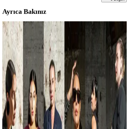
Ayrıca Bakınız
Günlük Moda Soruları ve Pratik Stil Önerileri:
Rahatlık ve Şıklık Dengesi
Moda ve stil, kişisel tercihler ve çevresel ihtiyaçlarla şekillenir. Ev
giyimi, iş görüşmesi, mevsimlik kıyafetler ve vücut tipine uygun
önerilerle günlük şıklık ve rahatlık dengelenir.
Raw Denim Pantolonlarda Doğru Beden Seçimi ve
Kesim Stratejileri Üzerine Detaylı Rehber
Raw denim pantolonlarda beden seçimi, üretim farklılıkları ve kesim
çeşitliliği nedeniyle önemlidir. Bir veya iki beden büyütme
stratejileri, konfor ve estetik uyumu artırır. Ölçü alma ve deneme
önerilir.
Açık Paça Eşofman Modelleri: Alternatif Markalar
ve Tercih Kriterleri