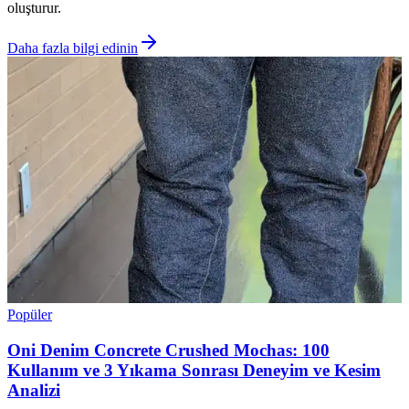
oluşturur.
Daha fazla bilgi edinin
Popüler
Oni Denim Concrete Crushed Mochas: 100
Kullanım ve 3 Yıkama Sonrası Deneyim ve Kesim
Analizi