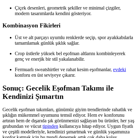
Çiçek desenleri, geometrik şekiller ve minimal çizgiler,
modern tasarımlarda kendini gösteriyor.
Kombinasyon Fikirleri
Üst ve alt parçayı uyumlu renklerde seçip, spor ayakkabılarla
tamamlamak günlük şıklık sağlar.
Crop üstlerle yüksek bel eşofman altlarını kombinleyerek
genç ve enerjik bir stil yakalanabilir.
Fermuarlı sweatshirtler ve rahat kesim eşofmanlar,
evdeki
konforu en üst seviyeye çıkarır.
Sonuç: Gecelik Eşofman Takımı ile
Kendinizi Şımartın
Gecelik eşofman takımları, günümüz giyim trendlerinde rahatlık ve
şıklığın mükemmel uyumunu temsil ediyor. Hem ev konforunu
artıran hem de dışarıda şık görünmenizi sağlayan bu ürünler, her yaş
grubundan ve vücut
tipinden
kullanıcıya hitap ediyor. Uygun fiyatlı
ve çeşitli modelleriyle, kendinizi şımartmak ve günlük yaşamınıza
konfor katmak için bu trendi denemek artık çok daha kolay.