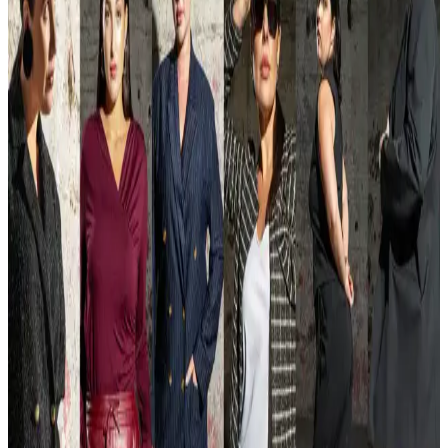
stratejileri, konfor ve estetik uyumu artırır. Ölçü alma ve deneme
önerilir.
Açık Paça Eşofman Modelleri: Alternatif Markalar
ve Tercih Kriterleri
Açık paça eşofmanlar, bacaklarda rahatlık ve bol görünüm sunar.
Champion, Uniqlo, Nike gibi markalar uygun fiyat ve farklı kesim
seçenekleriyle öne çıkar. Tercihler fiyat ve stil dengesiyle şekillenir.
Kadın Modasında İş Ortamına Uyum Sağlama ve
Günlük Stil Çözümleri
Finans sektöründe kadınlar için sportif ve şık iş kıyafetleri, band
tişörtleriyle olgun kombinler ve soğuk havalarda uygun dış giyim ve
ayakkabı tercihleri ele alınıyor.
Yaz Aylarında İş Yerinde Tişörtü Pantolonun İçine
Sokmadan Şık ve Rahat Giyinme Yöntemleri
Yaz aylarında iş yerinde tişörtü pantolonun içine sokmadan giymek
isteyenler için gömlek kesimi, kumaş seçimi ve pantolon yüksekliği
gibi önemli detaylar profesyonel ve rahat görünüm sağlar.