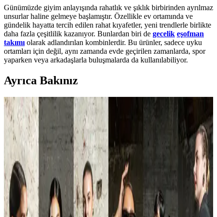
Günümüzde giyim anlayışında rahatlık ve şıklık birbirinden ayrılmaz
unsurlar haline gelmeye başlamıştır. Özellikle ev ortamında ve
gündelik hayatta tercih edilen rahat kıyafetler, yeni trendlerle birlikte
daha fazla çeşitlilik kazanıyor. Bunlardan biri de
gecelik
eşofman
takımı
olarak adlandırılan kombinlerdir. Bu ürünler, sadece uyku
ortamları için değil, aynı zamanda evde geçirilen zamanlarda, spor
yaparken veya arkadaşlarla buluşmalarda da kullanılabiliyor.
Ayrıca Bakınız
Günlük Moda Soruları ve Pratik Stil Önerileri:
Rahatlık ve Şıklık Dengesi
Moda ve stil, kişisel tercihler ve çevresel ihtiyaçlarla şekillenir. Ev
giyimi, iş görüşmesi, mevsimlik kıyafetler ve vücut tipine uygun
önerilerle günlük şıklık ve rahatlık dengelenir.
Raw Denim Pantolonlarda Doğru Beden Seçimi ve
Kesim Stratejileri Üzerine Detaylı Rehber
Raw denim pantolonlarda beden seçimi, üretim farklılıkları ve kesim
çeşitliliği nedeniyle önemlidir. Bir veya iki beden büyütme