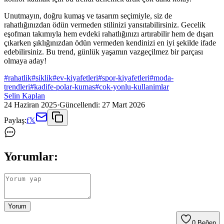
Unutmayın, doğru kumaş ve tasarım seçimiyle, siz de
rahatlığınızdan ödün vermeden stilinizi yansıtabilirsiniz. Gecelik
eşofman takımıyla hem evdeki rahatlığınızı artırabilir hem de dışarı
çıkarken şıklığınızdan ödün vermeden kendinizi en iyi şekilde ifade
edebilirsiniz. Bu trend, günlük yaşamın vazgeçilmez bir parçası
olmaya aday!
#
rahatlik
#
siklik
#
ev-kiyafetleri
#
spor-kiyafetleri
#
moda-
trendleri
#
kadife-polar-kumas
#
cok-yonlu-kullanimlar
Selin Kaplan
24 Haziran 2025
·
Güncellendi:
27 Mart 2026
Paylaş:
f
𝕏
Yorumlar:
Yorum
0
Beğen