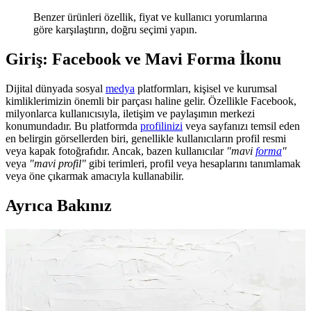
Benzer ürünleri özellik, fiyat ve kullanıcı yorumlarına
göre karşılaştırın, doğru seçimi yapın.
Giriş: Facebook ve Mavi Forma İkonu
Dijital dünyada sosyal
medya
platformları, kişisel ve kurumsal
kimliklerimizin önemli bir parçası haline gelir. Özellikle Facebook,
milyonlarca kullanıcısıyla, iletişim ve paylaşımın merkezi
konumundadır. Bu platformda
profilinizi
veya sayfanızı temsil eden
en belirgin görsellerden biri, genellikle kullanıcıların profil resmi
veya kapak fotoğrafıdır. Ancak, bazen kullanıcılar
"mavi
forma
"
veya
"mavi profil"
gibi terimleri, profil veya hesaplarını tanımlamak
veya öne çıkarmak amacıyla kullanabilir.
Ayrıca Bakınız
Facebook'da Mavi Forma ve Sosyal Medya
Güvenliği İpuçları ve Trendler
Facebook'da mavi forma ve renk temasıyla güvenli ve etkili profil
oluşturma, güvenlik önlemleri ve trendler hakkında kapsamlı bilgiler