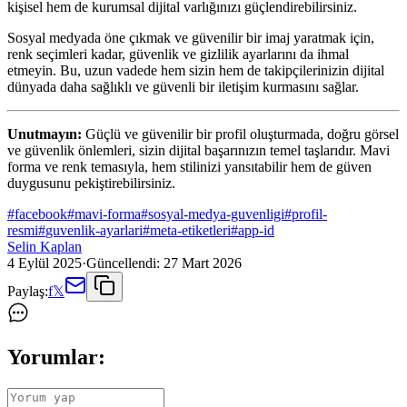
kişisel hem de kurumsal dijital varlığınızı güçlendirebilirsiniz.
Sosyal medyada öne çıkmak ve güvenilir bir imaj yaratmak için,
renk seçimleri kadar, güvenlik ve gizlilik ayarlarını da ihmal
etmeyin. Bu, uzun vadede hem sizin hem de takipçilerinizin dijital
dünyada daha sağlıklı ve güvenli bir iletişim kurmasını sağlar.
Unutmayın:
Güçlü ve güvenilir bir profil oluşturmada, doğru görsel
ve güvenlik önlemleri, sizin dijital başarınızın temel taşlarıdır. Mavi
forma ve renk temasıyla, hem stilinizi yansıtabilir hem de güven
duygusunu pekiştirebilirsiniz.
#
facebook
#
mavi-forma
#
sosyal-medya-guvenligi
#
profil-
resmi
#
guvenlik-ayarlari
#
meta-etiketleri
#
app-id
Selin Kaplan
4 Eylül 2025
·
Güncellendi:
27 Mart 2026
Paylaş:
f
𝕏
Yorumlar: