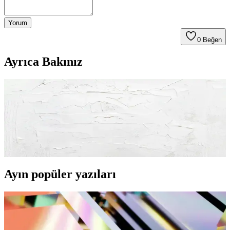
Yorum
0
Beğen
Ayrıca Bakınız
Facebook'da Mavi Forma ve Sosyal Medya
Güvenliği İpuçları ve Trendler
Facebook'da mavi forma ve renk temasıyla güvenli ve etkili profil
oluşturma, güvenlik önlemleri ve trendler hakkında kapsamlı bilgiler
içerir.
Ayın popüler yazıları