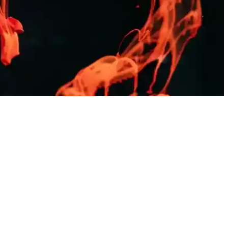
 tamamlayın.
ayan ortamlar için uygun modellerle tarzınızı yansıtın.