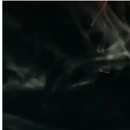
Polar Erkek Pijama Takımı Bordo Lacivert Ekose Dese
Kış ayları için tasarlanan polar erkek pijama takımı, yumuşak dokusu v
Erkek Yazlık Pijama Altları: Rahat ve Şık Seçenekler
Yazlık erkek pijama altları hafif, nefes alabilir kumaşlardan üretilir, ç
Dockers 226324 Kahverengi Erkek Terlik: Şıklık ve
Dockers 226324 kahverengi erkek terlik, şık tasarımı ve ortopedik deste
Erkekler İçin Kareli Pijama Seçenekleri: Rahat ve Şı
Kareli pijamalar, erkekler arasında popüler olup, rahatlık ve şıklığı bi
Erkekler İçin Zara Pantolon ve Kot Seçenekleri: Tarz
Zara’nın geniş erkek pantolon ve kot koleksiyonlarıyla şıklık ve konf
TAMPAP Erkek Baskılı Kısa Kollu Pijama Takımı Ra