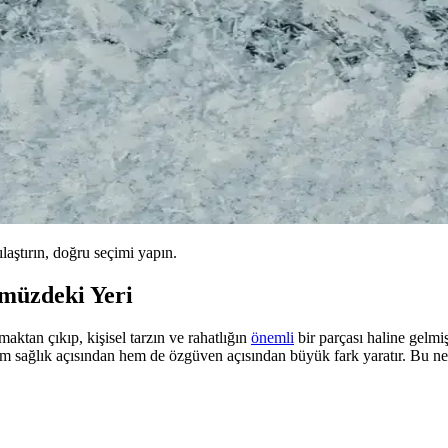
ılaştırın, doğru seçimi yapın.
müzdeki Yeri
maktan çıkıp, kişisel tarzın ve rahatlığın
önemli
bir parçası haline gelmişt
em sağlık açısından hem de özgüven açısından büyük fark yaratır. Bu n