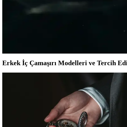
TAMPAP erkek baskılı kısa kollu pijama takımı, hafif, nefes alabilir 
Erkek Bej Rengi Ceketler: Çok Yönlü ve Şık Giyim S
Bej rengi erkek ceketler, çok yönlülüğü ve şıklığıyla her sezon ve orta
Erkek Kot Şort Modası 2023: Yaz Aylarında Şık ve
Yaz aylarında rahat ve şık kalmak isteyen erkekler için kot şortlar, fa
Erkek İç Çamaşırı Modelleri ve Tercih Edi