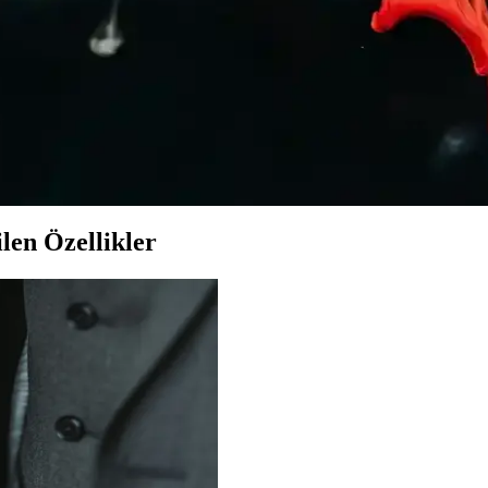
pamuklu kumaşı ve şık tasarımıyla yaz aylarına uygun konfor sağlar.
eçenekleri Rehberi
mda tercih edilir. Farklı modeller ve kombinasyon önerileriyle stilinizi
 Rahat Kombinasyonlar
rklı kesim ve renk seçenekleriyle ideal tercih. Günlük, spor ve resmi olm
len Özellikler