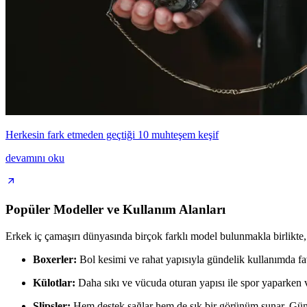
Herkesin fark etmeden geçtiği 10 muhteşem keşif
devamını oku
Popüler Modeller ve Kullanım Alanları
Erkek iç çamaşırı dünyasında birçok farklı model bulunmakla birlikte, 
Boxerler:
Bol kesimi ve rahat yapısıyla gündelik kullanımda favo
Külotlar:
Daha sıkı ve vücuda oturan yapısı ile spor yaparken ve
Slipsler:
Hem destek sağlar hem de şık bir görünüm sunar. Gün