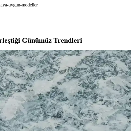
odaya-uygun-modeller
irleştiği Günümüz Trendleri