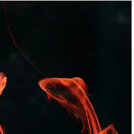
akım avantajıyla evde konfor sağlar.
dir, yaz aylarında rahatlık sağlar.
konfor sağlar.
tercihlerin başında gelir.
nizi ifade edin.