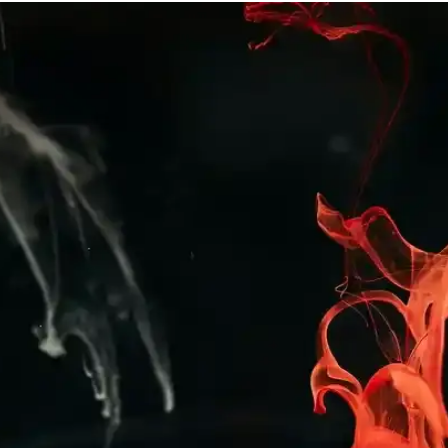
nli Kış İçin Şık ve Konforlu Giyim Seçeneği
e şık ekose desenleriyle rahatlık ve stil sunar, uzun ömürlü ve kolay b
 ile Yaz Aylarında Konfor
eşitli modeller ve desenlerde bulunur, uygun fiyat ve kalite dengesi önemli
 Konforu Bir Arada Sunan Modern Tasarım
ğiyle rahatlık ve dayanıklılık sunar, nefes alabilir yapısıyla gün boyu 
k Ev Giyim Tarzları
r arada sunar. Farklı modeller ve kumaş seçenekleriyle ev giyiminde ideal 
ınızı Yansıtan Şık ve Konforlu Koleksiyonlar
oru bir arada yakalayın. Günlük ve resmi tarzlara uygun modellerle kendi
hat ve Şık Tasarım