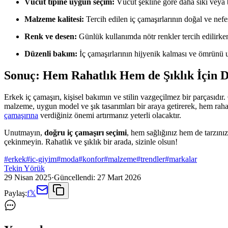
Vücut tipine uygun seçim:
Vücut şekline göre daha sıkı veya b
Malzeme kalitesi:
Tercih edilen iç çamaşırlarının doğal ve nefes 
Renk ve desen:
Günlük kullanımda nötr renkler tercih edilirken
Düzenli bakım:
İç çamaşırlarının hijyenik kalması ve ömrünü 
Sonuç: Hem Rahatlık Hem de Şıklık İçin 
Erkek iç çamaşırı, kişisel bakımın ve stilin vazgeçilmez bir parçası
malzeme, uygun model ve şık tasarımları bir araya getirerek, hem raha
çamaşırına
verdiğiniz önemi artırmanız yeterli olacaktır.
Unutmayın,
doğru iç çamaşırı seçimi
, hem sağlığınız hem de tarzınız
çekinmeyin. Rahatlık ve şıklık bir arada, sizinle olsun!
#
erkek
#
ic-giyim
#
moda
#
konfor
#
malzeme
#
trendler
#
markalar
Tekin Yörük
29 Nisan 2025
·
Güncellendi:
27 Mart 2026
Paylaş:
f
𝕏