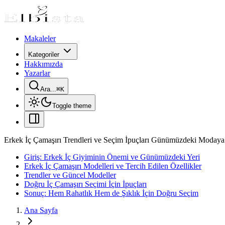
Makaleler
Kategoriler
Hakkımızda
Yazarlar
Ara...
⌘
K
Toggle theme
Erkek İç Çamaşırı Trendleri ve Seçim İpuçları Günümüzdeki Moday
Giriş: Erkek İç Giyiminin Önemi ve Günümüzdeki Yeri
Erkek İç Çamaşırı Modelleri ve Tercih Edilen Özellikler
Trendler ve Güncel Modeller
Doğru İç Çamaşırı Seçimi İçin İpuçları
Sonuç: Hem Rahatlık Hem de Şıklık İçin Doğru Seçim
Ana Sayfa