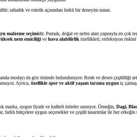
lir; rahatlık ve estetik açısından farklı bir deneyim sunar.
ru malzeme seçimi
dir. Pamuk, doğal ve nefes alan yapısıyla en çok ter
yüksek nem emiciliği
ve
hava alabilirlik
özellikleri, enfeksiyon riskini 
anda modayı da göz önünde bulunduruyor. Renk ve desen çeşitliliği ar
ulunuyor. Ayrıca,
özellikle spor ve aktif yaşam tarzına uygun
iç çamaşı
çok marka, uygun fiyatlı ve kaliteli ürünler sunuyor. Örneğin,
Dagi, Bla
farklı bütçelere uygun seçenekler ve çeşitli tasarımlar ile her erkeğin t