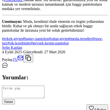
katmak ve modern tarzınızı tamamlamak için baggy pantolonlara
mutlaka yer vermelisiniz.
Unutmayın:
Moda, kendinizi ifade etmenin en özgün yollarından
biridir. Rahat ve şık olmayı bir arada sağlayan erkek baggy
pantolonlar ile tarzınıza yeni bir soluk getirebilirsiniz!
#
erkek-giyim
#
baggy-pantolon
#
rahat-giyim
#
moda-trendleri
#
spor-
tarz
#
sik-kombinler
#
gevsek-kesim-pantolon
Selin Kaplan
4 Eylül 2025
·
Güncellendi:
27 Mart 2026
Paylaş:
f
𝕏
Yorumlar:
Yorum
0
Beğen