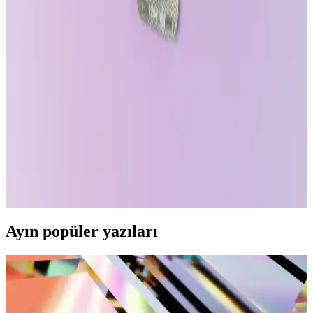
J.Crew Chino Pantolonları: Kalite, Fiyatlandırma
ve Kullanıcı Deneyimleri Üzerine Kapsamlı İnceleme
J.Crew chino pantolonları dayanıklı %100 pamuk kumaşı ve farklı
kesimleriyle dikkat çekiyor. Fiyatları genellikle 100 dolar civarında
olup, indirim dönemleri takip ediliyor. Kullanıcılar vücut tipine
uygun modeli seçmeli.
Erkekler İçin Pamuklu Pijama Takımı Seçerken
Dikkat Edilmesi Gerekenler ve Modeller
Pamuklu erkek pijama takımları, konfor ve şıklığı bir arada sunar.
Nefes alabilirlik, cilt dostu özellikleri ve çeşitli modelleriyle ideal
uyku kıyafeti seçenekleri burada.
Ayın popüler yazıları