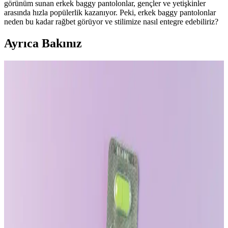
görünüm sunan erkek baggy pantolonlar, gençler ve yetişkinler
arasında hızla popülerlik kazanıyor. Peki, erkek baggy pantolonlar
neden bu kadar rağbet görüyor ve stilimize nasıl entegre edebiliriz?
Ayrıca Bakınız
Bütçeye Uygun Erkek Giyim Markaları ve Alışveriş
Stratejileri
Erkek giyiminde bütçeye uygun kaliteli markalar ve alışveriş
stratejileri detaylıca inceleniyor. İkinci el ve indirim fırsatlarıyla
şıklığı yakalamak mümkün.
Bütçe Dostu Erkek Giyim Rehberi: İkinci El ve
Uygun Fiyatlı Marka Seçenekleri
Erkek giyiminde bütçe dostu alışveriş, ikinci el platformlar ve uygun
fiyatlı markalarla mümkün. Anahtar parçalar ve indirimler takip
edilerek şık ve ekonomik gardırop oluşturulabilir.
Boxer Şort Giyen Erkeklerde Topuk Sıkışmasını
Önlemenin Etkili Yöntemleri ve İç Çamaşırı Seçimi