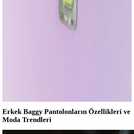
pantolonlar, çeşitli modelleri ve uygun fiyatlarıyla modern yaşamın
vazgeçilmezleri arasında yer alıyor.
J.Crew Chino Pantolonları: Kalite, Fiyatlandırma
ve Kullanıcı Deneyimleri Üzerine Kapsamlı İnceleme
J.Crew chino pantolonları dayanıklı %100 pamuk kumaşı ve farklı
kesimleriyle dikkat çekiyor. Fiyatları genellikle 100 dolar civarında
olup, indirim dönemleri takip ediliyor. Kullanıcılar vücut tipine
uygun modeli seçmeli.
Erkekler İçin Pamuklu Pijama Takımı Seçerken
Dikkat Edilmesi Gerekenler ve Modeller
Pamuklu erkek pijama takımları, konfor ve şıklığı bir arada sunar.
Nefes alabilirlik, cilt dostu özellikleri ve çeşitli modelleriyle ideal
uyku kıyafeti seçenekleri burada.
Erkek Baggy Pantolonların Özellikleri ve
Moda Trendleri