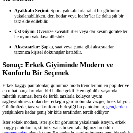
Ayakkabı Seçimi
: Spor ayakkabılarla rahat bir görünüm
yakalanabilirken, deri botlar veya loafer’lar ile daha şık bir
tarz elde edilebilir.
Üst Giyim
: Oversize sweatshirtler veya dar kesim gömlekler
ile uyum yakalayabilirsiniz.
Aksesuarlar
: Şapka, saat veya çanta gibi aksesuarlar,
tarzınıza kişisel dokunuşlar katabilir.
Sonuç: Erkek Giyiminde Modern ve
Konforlu Bir Seçenek
Erkek baggy pantolonlar, günümüz moda trendlerinin en popüler ve
en rahat parçalarından biri haline geldi. Hem günlük yaşamda
rahatlık sunması hem de farklı tarzlarla kolayca uyum
sağlayabilmesi, onları her erkeğin gardırobunda vazgeçilmez kılıyor.
Günümüzde, tarz ve konforun birleştiği bu pantolonlar,
gençlerden
yetişkinlere kadar geniş bir kitle tarafından tercih ediliyor.
İster sokak modası, ister şık bir görünüm yakalamak isteyin, erkek
baggy pantolonlar, stilinizi yansıtırken rahatlığınızdan ödün
v
ermemenize
olanak tanır. Bu nedenle, gardırobunuza yeni bir soluk