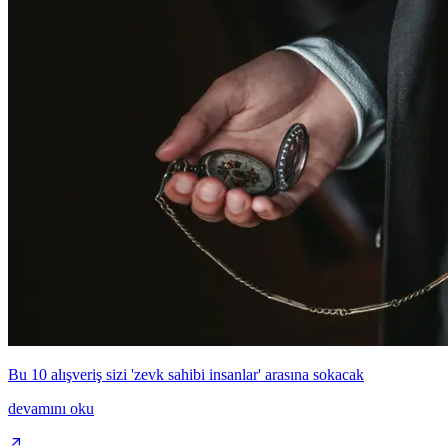
Bu 10 alışveriş sizi 'zevk sahibi insanlar' arasına sokacak
devamını oku