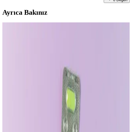
Ayrıca Bakınız
Bütçeye Uygun Erkek Giyim Markaları ve Alışveriş
Stratejileri
Erkek giyiminde bütçeye uygun kaliteli markalar ve alışveriş
stratejileri detaylıca inceleniyor. İkinci el ve indirim fırsatlarıyla
şıklığı yakalamak mümkün.
Bütçe Dostu Erkek Giyim Rehberi: İkinci El ve
Uygun Fiyatlı Marka Seçenekleri
Erkek giyiminde bütçe dostu alışveriş, ikinci el platformlar ve uygun
fiyatlı markalarla mümkün. Anahtar parçalar ve indirimler takip
edilerek şık ve ekonomik gardırop oluşturulabilir.
Boxer Şort Giyen Erkeklerde Topuk Sıkışmasını
Önlemenin Etkili Yöntemleri ve İç Çamaşırı Seçimi
Boxer şortların destek eksikliği topukların bacaklar arasında