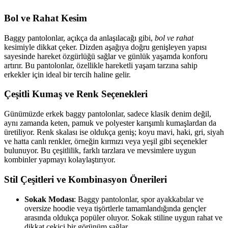
Bol ve Rahat Kesim
Baggy pantolonlar, açıkça da anlaşılacağı gibi,
bol ve rahat
kesimiyle dikkat çeker. Dizden aşağıya doğru genişleyen yapısı
sayesinde hareket özgürlüğü sağlar ve günlük yaşamda konforu
artırır. Bu pantolonlar, özellikle hareketli yaşam tarzına sahip
erkekler için ideal bir tercih haline gelir.
Çeşitli Kumaş ve Renk Seçenekleri
Günümüzde erkek baggy pantolonlar, sadece klasik denim değil,
aynı zamanda keten, pamuk ve polyester karışımlı kumaşlardan da
üretiliyor. Renk skalası ise oldukça geniş; koyu mavi, haki, gri, siyah
ve hatta canlı renkler, örneğin kırmızı veya yeşil gibi seçenekler
bulunuyor. Bu çeşitlilik, farklı tarzlara ve mevsimlere uygun
kombinler yapmayı kolaylaştırıyor.
Stil Çeşitleri ve Kombinasyon Önerileri
Sokak Modası
: Baggy pantolonlar, spor ayakkabılar ve
oversize hoodie veya tişörtlerle tamamlandığında gençler
arasında oldukça popüler oluyor. Sokak stiline uygun rahat ve
dikkat çekici bir görünüm sağlar.