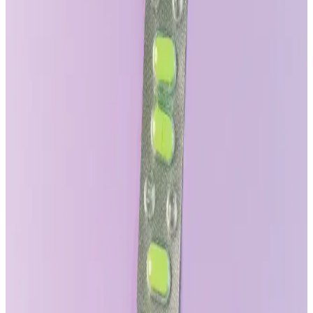
sıkışmasına yol açar. Destek sağlayan boxer briefs, trunks ve uygun
pantolon seçimi ile oturma pozisyonları bu sorunu azaltır ve konforu
artırır.
Google'da Kaliteli Erkek Giyim Ürünlerini
Bulmanın Zorlukları ve Etkili Çözüm Yöntemleri
Google'da erkek giyim ürünleri ararken karşılaşılan kalite sorunları,
marka bilgisi, sosyal medya ve arama teknikleriyle nasıl aşılır.
Online alışverişte daha bilinçli tercihler için yöntemler sunuluyor.
Güncel Giyim Trendleri ve Moda Dünyasında
Yenilikler Hakkında Kapsamlı Bilgi
Giyim ve moda trendleri, online alışveriş avantajları ve sezonlara
uygun tarzlar hakkında detaylı bilgiler içerir.
Erkek Beli Lastikli Pantolonlar: Konfor ve Şıklığın
Modern Buluşması
Günümüzde rahatlık ve şıklık bir arada sunan erkek beli lastikli
pantolonlar, çeşitli modelleri ve uygun fiyatlarıyla modern yaşamın
vazgeçilmezleri arasında yer alıyor.