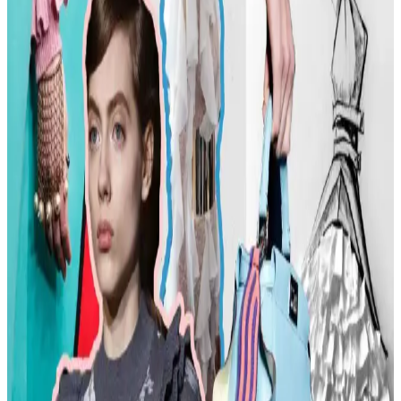
edilmesi gerekenler burada.
Kadın Modasında Beden Tipi, Sürdürülebilirlik ve
Mevsime Uygun Stil Önerileri
Kadın modasında beden tipine uygun kıyafet seçimi, sürdürülebilir
markalar ve mevsimsel kombin önerileri ele alınmaktadır. Estetik ve
konforu birleştiren pratik stil yaklaşımları sunulmaktadır.
Kadın Moda Tavsiyeleri: Günlük Stil Önerileri,
Vücut Şekline Uygun Giysiler ve Kombin İpuçları
Kadın modasında renk uyumu, vücut şekline uygun giysiler, rahat
ayakkabılar ve aksesuar seçimi gibi konularda pratik öneriler
sunulmaktadır. Stil ikonlarından ilham alınarak sürdürülebilir moda
tercihleri vurgulanıyor.
Kemer Tokalarının Moda ve Kültürel Anlamları:
Şehir ve Kırsal Alanlarda Algı Farkları
Kemer tokaları, kırsal ve şehir kültürlerinde farklı anlamlar taşır.
Kırsal bölgelerde başarı simgesi olan büyük tokalar, şehirlerde sade
ve uyumlu tasarımlarla tercih edilir. Stil ve özgüven belirleyicidir.