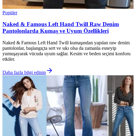
Popüler
Naked & Famous Left Hand Twill Raw Denim
Pantolonlarda Kumaş ve Uyum Özellikleri
Naked & Famous Left Hand Twill kumaşından yapılan raw denim
pantolonlar, başlangıçta sert ve sıkı olsa da zamanla esneyip
yumuşayarak vücuda uyum sağlar. Kesim ve beden seçimi konforu
etkiler.
Daha fazla bilgi edinin