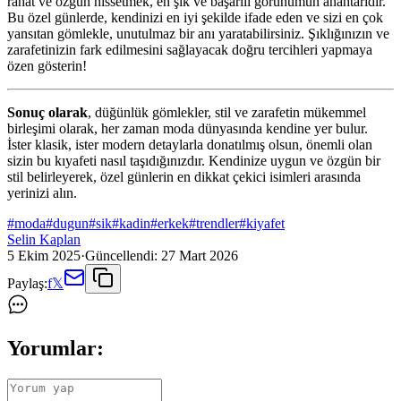
rahat ve özgün hissetmek, en şık ve başarılı görünümün anahtarıdır.
Bu özel günlerde, kendinizi en iyi şekilde ifade eden ve sizi en çok
yansıtan gömlekle, unutulmaz bir anı yaratabilirsiniz. Şıklığınızın ve
zarafetinizin fark edilmesini sağlayacak doğru tercihleri yapmaya
özen gösterin!
Sonuç olarak
, düğünlük gömlekler, stil ve zarafetin mükemmel
birleşimi olarak, her zaman moda dünyasında kendine yer bulur.
İster klasik, ister modern detaylarla donatılmış olsun, önemli olan
sizin bu kıyafeti nasıl taşıdığınızdır. Kendinize uygun ve özgün bir
stil belirleyerek, özel günlerin en dikkat çekici isimleri arasında
yerinizi alın.
#
moda
#
dugun
#
sik
#
kadin
#
erkek
#
trendler
#
kiyafet
Selin Kaplan
5 Ekim 2025
·
Güncellendi:
27 Mart 2026
Paylaş:
f
𝕏
Yorumlar: