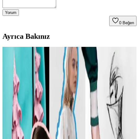
Yorum
0
Beğen
Ayrıca Bakınız
Carolyn Bessette Kennedy Stili ve 90'lar
Minimalizminin Günümüzdeki Yansımaları
Carolyn Bessette Kennedy'nin 90'lar minimalizmini yansıtan stili,
fiziksel özelliklere dayalı popülerliği ve aşırı yüceltilmesiyle
tartışılıyor. Günümüzde moda daha fazla bireysellik ve çeşitlilik
arıyor.
Günlük Moda Soruları ve Stil Önerileri: Vücut
Tipine Uygun Kombinasyonlar ve Ayakkabı Seçimi
Moda ve stil, kişisel tercihlere göre şekillenir. Vücut tipine uygun
kıyafet seçimi, günlük kombin önerileri ve rahat ayakkabı
markalarıyla şıklığı yakalayın. İkinci el lüks ürün alımında dikkat