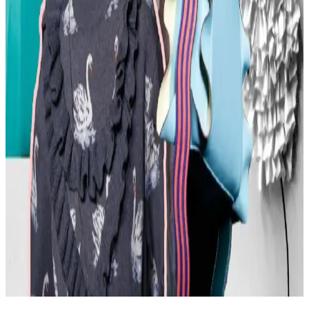
Moda Mikrotrendleri: Geçmişten Günümüze Sevilen
ve Hâlâ Tercih Edilen Parçalar
Moda mikrotrendleri genellikle kısa ömürlü olsa da bazı parçalar,
nostalji ve kişisel stil nedeniyle uzun yıllar tercih edilmeye devam
ediyor. Bu yazı, Reddit deneyimleriyle bu trendleri inceliyor.
Kavisli Vücut Tipleri İçin Doğru Kumaş ve
Kesimlerle Yapısal Moda Rehberi
Kavisli vücut tiplerine uygun yapısal moda seçimlerinde doğru
kumaş, kesim ve stil detayları önemlidir. Terzi hizmeti ve uygun
markalarla estetik ve rahat kıyafetler elde edilir.
Günlük Moda Soruları ve Pratik Stil Önerileri:
Rahatlık ve Şıklık Dengesi
Moda ve stil, kişisel tercihler ve çevresel ihtiyaçlarla şekillenir. Ev
giyimi, iş görüşmesi, mevsimlik kıyafetler ve vücut tipine uygun
önerilerle günlük şıklık ve rahatlık dengelenir.