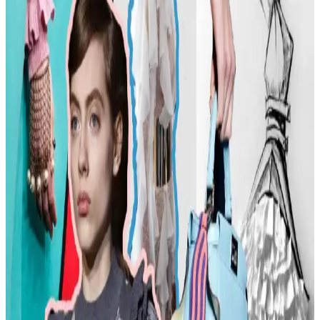
markalarıyla şıklığı yakalayın. İkinci el lüks ürün alımında dikkat
edilmesi gerekenler burada.
Kadın Modasında Beden Tipi, Sürdürülebilirlik ve
Mevsime Uygun Stil Önerileri
Kadın modasında beden tipine uygun kıyafet seçimi, sürdürülebilir
markalar ve mevsimsel kombin önerileri ele alınmaktadır. Estetik ve
konforu birleştiren pratik stil yaklaşımları sunulmaktadır.
Kadın Moda Tavsiyeleri: Günlük Stil Önerileri,
Vücut Şekline Uygun Giysiler ve Kombin İpuçları
Kadın modasında renk uyumu, vücut şekline uygun giysiler, rahat
ayakkabılar ve aksesuar seçimi gibi konularda pratik öneriler
sunulmaktadır. Stil ikonlarından ilham alınarak sürdürülebilir moda
tercihleri vurgulanıyor.
Kemer Tokalarının Moda ve Kültürel Anlamları:
Şehir ve Kırsal Alanlarda Algı Farkları
Kemer tokaları, kırsal ve şehir kültürlerinde farklı anlamlar taşır.
Kırsal bölgelerde başarı simgesi olan büyük tokalar, şehirlerde sade
ve uyumlu tasarımlarla tercih edilir. Stil ve özgüven belirleyicidir.