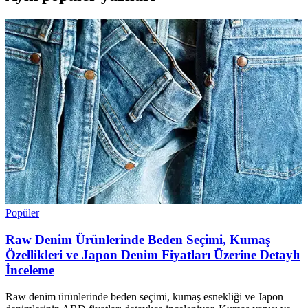
Popüler
Raw Denim Ürünlerinde Beden Seçimi, Kumaş
Özellikleri ve Japon Denim Fiyatları Üzerine Detaylı
İnceleme
Raw denim ürünlerinde beden seçimi, kumaş esnekliği ve Japon