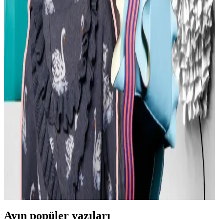
Moda Mikrotrendleri: Geçmişten Günümüze Sevilen
ve Hâlâ Tercih Edilen Parçalar
Moda mikrotrendleri genellikle kısa ömürlü olsa da bazı parçalar,
nostalji ve kişisel stil nedeniyle uzun yıllar tercih edilmeye devam
ediyor. Bu yazı, Reddit deneyimleriyle bu trendleri inceliyor.
Kavisli Vücut Tipleri İçin Doğru Kumaş ve
Kesimlerle Yapısal Moda Rehberi
Kavisli vücut tiplerine uygun yapısal moda seçimlerinde doğru
kumaş, kesim ve stil detayları önemlidir. Terzi hizmeti ve uygun
markalarla estetik ve rahat kıyafetler elde edilir.
Günlük Moda Soruları ve Pratik Stil Önerileri:
Rahatlık ve Şıklık Dengesi
Moda ve stil, kişisel tercihler ve çevresel ihtiyaçlarla şekillenir. Ev
giyimi, iş görüşmesi, mevsimlik kıyafetler ve vücut tipine uygun
önerilerle günlük şıklık ve rahatlık dengelenir.
Ayın popüler yazıları