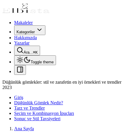
Makaleler
Kategoriler
Hakkımızda
Yazarlar
Ara...
⌘
K
Toggle theme
Düğünlük gömlekler: stil ve zarafetin en iyi örnekleri ve trendler
2023
Giriş
Düğünlük Gömlek Nedir?
Tarz ve Trendler
Seçim ve Kombinasyon İpuçları
Sonuç ve Stil Tavsiyeleri
Ana Sayfa