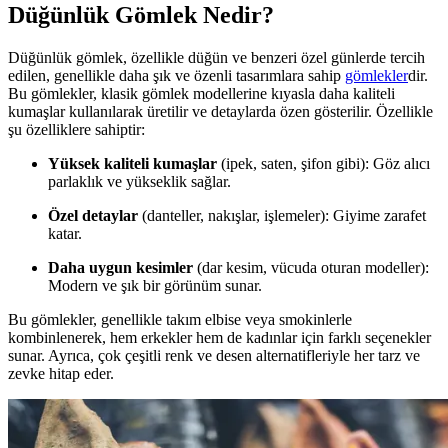
Düğünlük Gömlek Nedir?
Düğünlük gömlek, özellikle düğün ve benzeri özel günlerde tercih
edilen, genellikle daha şık ve özenli tasarımlara sahip
gömlekler
dir.
Bu gömlekler, klasik gömlek modellerine kıyasla daha kaliteli
kumaşlar kullanılarak üretilir ve detaylarda özen gösterilir. Özellikle
şu özelliklere sahiptir:
Yüksek kaliteli kumaşlar
(ipek, saten, şifon gibi): Göz alıcı
parlaklık ve yükseklik sağlar.
Özel detaylar
(danteller, nakışlar, işlemeler): Giyime zarafet
katar.
Daha uygun kesimler
(dar kesim, vücuda oturan modeller):
Modern ve şık bir görünüm sunar.
Bu gömlekler, genellikle takım elbise veya smokinlerle
kombinlenerek, hem erkekler hem de kadınlar için farklı seçenekler
sunar. Ayrıca, çok çeşitli renk ve desen alternatifleriyle her tarz ve
zevke hitap eder.