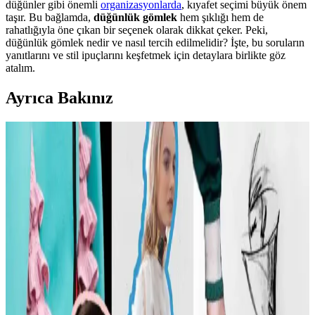
düğünler gibi önemli
organizasyonlarda
, kıyafet seçimi büyük önem
taşır. Bu bağlamda,
düğünlük gömlek
hem şıklığı hem de
rahatlığıyla öne çıkan bir seçenek olarak dikkat çeker. Peki,
düğünlük gömlek nedir ve nasıl tercih edilmelidir? İşte, bu soruların
yanıtlarını ve stil ipuçlarını keşfetmek için detaylara birlikte göz
atalım.
Ayrıca Bakınız
Carolyn Bessette Kennedy Stili ve 90'lar
Minimalizminin Günümüzdeki Yansımaları
Carolyn Bessette Kennedy'nin 90'lar minimalizmini yansıtan stili,
fiziksel özelliklere dayalı popülerliği ve aşırı yüceltilmesiyle
tartışılıyor. Günümüzde moda daha fazla bireysellik ve çeşitlilik
arıyor.
Günlük Moda Soruları ve Stil Önerileri: Vücut
Tipine Uygun Kombinasyonlar ve Ayakkabı Seçimi
Moda ve stil, kişisel tercihlere göre şekillenir. Vücut tipine uygun
kıyafet seçimi, günlük kombin önerileri ve rahat ayakkabı