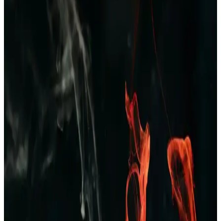
Erkek Yazlık Pijama Altları: Rahat ve Şık
Seçenekler ile Yaz Aylarında Konfor
Yazlık erkek pijama altları hafif, nefes alabilir kumaşlardan üretilir,
çeşitli modeller ve desenlerde bulunur, uygun fiyat ve kalite dengesi
önemlidir, yaz aylarında rahatlık sağlar.
Dockers 226324 Kahverengi Erkek Terlik: Şıklık ve
Konforu Bir Arada Sunan Modern Tasarım
Dockers 226324 kahverengi erkek terlik, şık tasarımı ve ortopedik
desteğiyle rahatlık ve dayanıklılık sunar, nefes alabilir yapısıyla gün
boyu konfor sağlar.
Erkekler İçin Kareli Pijama Seçenekleri: Rahat ve
Şık Ev Giyim Tarzları
Kareli pijamalar, erkekler arasında popüler olup, rahatlık ve şıklığı
bir arada sunar. Farklı modeller ve kumaş seçenekleriyle ev
giyiminde ideal tercihlerin başında gelir.
Erkekler İçin Zara Pantolon ve Kot Seçenekleri:
Tarzınızı Yansıtan Şık ve Konforlu Koleksiyonlar