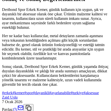
Deribond Spor Erkek Kemer, günlük kullanım için uygun, şık ve
dayanıklı bir aksesuar olarak öne çıkar. Ürünün malzeme kalitesi ve
tasarımı, kullanıcılara uzun süreli kullanım imkanı sunar. Ayrıca,
ayar mekanizması sayesinde farklı bedenlere uyum sağlama
esnekliği bulunur.
Her ne kadar bazı kullanıcılar, metal detayların zamanla aşınması
veya tokasının kendiliğinden açılması gibi küçük sorunlardan
bahsetse de, genel olarak ürünün fonksiyonelliği ve estetiği tatmin
edicidir. Bu kemer, stil ve pratikliği bir arada arayanlar için uygun
bir seçenek olabilir, özellikle kot ve kanvas pantolonlarla
kombinlenmek üzere tasarlanmıştır.
Sonuç olarak, Deribond Spor Erkek Kemer, günlük yaşamda ihtiyaç
duyulan dayanıklılık ve şıklığı bir arada sunmayı amaçlayan, dikkat
çekici bir aksesuardır. Kullanıcıların beklentilerini karşılamaya
yönelik tasarımı ve malzeme kalitesiyle, uzun vadeli kullanımda
güvenilir bir tercih olarak öne çıkar.
#
erkek
#
kemer
#
spor
#
dayanikli
#
ayarlanabilir
#
turkiye
#
aksesuar
Zaid Uslu
7 Ocak 2026
Paylaş:
f
𝕏