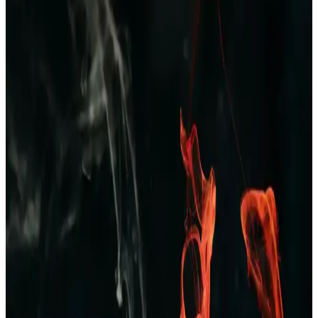
Seçenekler ile Yaz Aylarında Konfor
Yazlık erkek pijama altları hafif, nefes alabilir kumaşlardan üretilir,
çeşitli modeller ve desenlerde bulunur, uygun fiyat ve kalite dengesi
önemlidir, yaz aylarında rahatlık sağlar.
Dockers 226324 Kahverengi Erkek Terlik: Şıklık ve
Konforu Bir Arada Sunan Modern Tasarım
Dockers 226324 kahverengi erkek terlik, şık tasarımı ve ortopedik
desteğiyle rahatlık ve dayanıklılık sunar, nefes alabilir yapısıyla gün
boyu konfor sağlar.
Erkekler İçin Kareli Pijama Seçenekleri: Rahat ve
Şık Ev Giyim Tarzları
Kareli pijamalar, erkekler arasında popüler olup, rahatlık ve şıklığı
bir arada sunar. Farklı modeller ve kumaş seçenekleriyle ev
giyiminde ideal tercihlerin başında gelir.
Erkekler İçin Zara Pantolon ve Kot Seçenekleri:
Tarzınızı Yansıtan Şık ve Konforlu Koleksiyonlar