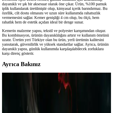
dayanıklı ve şık bir aksesuar olarak öne çıkar. Ürün, %100 pamuk
iplik kullanılarak üretilmiştir olup, kimyasal içerik barındırmaz. Bu
özellik, cilt dostu olmasını ve uzun süre kullanımda rahatsızlık
vermemesini sağlar. Kemer genişliği 4 cm olup, bu ölçü, hem
rahatlık hem de estetik açıdan ideal bir denge sunar.
Kemerin malzeme yapısı, tekstil ve polyester karışımından oluşur.
Bu kombinasyon, ürünün dayanıklılığını artırır ve kullanım ömrünü
uzatır. Üretim yeri Türkiye olan bu ürün, yerli üretimin kalitesini
yansıtarak, güvenilirlik ve yüksek standartlar sağlar. Ayrıca, ürünün
dayanıklı yapısı, günlük kullanımda karşılaşılabilecek zorluklara
karşı direnç gösterir.
Ayrıca Bakınız
Polar Erkek Pijama Takımı Bordo Lacivert Ekose
Desenli Kış İçin Şık ve Konforlu Giyim Seçeneği
Kış ayları için tasarlanan polar erkek pijama takımı, yumuşak
dokusu ve şık ekose desenleriyle rahatlık ve stil sunar, uzun ömürlü
ve kolay bakım avantajıyla evde konfor sağlar.