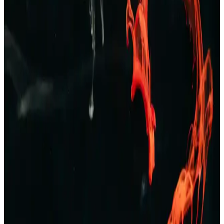
Zara’nın geniş erkek pantolon ve kot koleksiyonlarıyla şıklık ve
konforu bir arada yakalayın. Günlük ve resmi tarzlara uygun
modellerle kendinizi ifade edin.
TAMPAP Erkek Baskılı Kısa Kollu Pijama Takımı
Rahat ve Şık Tasarım
TAMPAP erkek baskılı kısa kollu pijama takımı, hafif, nefes alabilir
pamuklu kumaşı ve şık tasarımıyla yaz aylarına uygun konfor sağlar.
Erkek Bej Rengi Ceketler: Çok Yönlü ve Şık Giyim
Seçenekleri Rehberi
Bej rengi erkek ceketler, çok yönlülüğü ve şıklığıyla her sezon ve
ortamda tercih edilir. Farklı modeller ve kombinasyon önerileriyle
stilinizi tamamlayın.
Erkek Kot Şort Modası 2023: Yaz Aylarında Şık ve
Rahat Kombinasyonlar
Yaz aylarında rahat ve şık kalmak isteyen erkekler için kot şortlar,
farklı kesim ve renk seçenekleriyle ideal tercih. Günlük, spor ve
resmi olmayan ortamlar için uygun modellerle tarzınızı yansıtın.