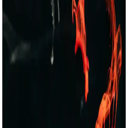
Zara’nın geniş erkek pantolon ve kot koleksiyonlarıyla şıklık ve
konforu bir arada yakalayın. Günlük ve resmi tarzlara uygun
modellerle kendinizi ifade edin.
TAMPAP Erkek Baskılı Kısa Kollu Pijama Takımı
Rahat ve Şık Tasarım
TAMPAP erkek baskılı kısa kollu pijama takımı, hafif, nefes alabilir
pamuklu kumaşı ve şık tasarımıyla yaz aylarına uygun konfor sağlar.
Erkek Bej Rengi Ceketler: Çok Yönlü ve Şık Giyim
Seçenekleri Rehberi
Bej rengi erkek ceketler, çok yönlülüğü ve şıklığıyla her sezon ve
ortamda tercih edilir. Farklı modeller ve kombinasyon önerileriyle
stilinizi tamamlayın.
Erkek Kot Şort Modası 2023: Yaz Aylarında Şık ve
Rahat Kombinasyonlar
Yaz aylarında rahat ve şık kalmak isteyen erkekler için kot şortlar,
farklı kesim ve renk seçenekleriyle ideal tercih. Günlük, spor ve
resmi olmayan ortamlar için uygun modellerle tarzınızı yansıtın.