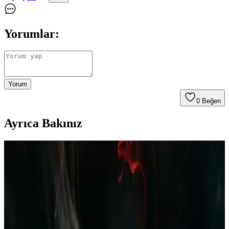
Yorumlar:
Yorum
0
Beğen
Ayrıca Bakınız
Polar Erkek Pijama Takımı Bordo Lacivert Ekose
Desenli Kış İçin Şık ve Konforlu Giyim Seçeneği
Kış ayları için tasarlanan polar erkek pijama takımı, yumuşak
dokusu ve şık ekose desenleriyle rahatlık ve stil sunar, uzun ömürlü
ve kolay bakım avantajıyla evde konfor sağlar.
Erkek Yazlık Pijama Altları: Rahat ve Şık