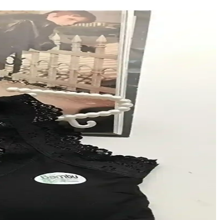
stetik ön planda tutuluyor. Günlük kullanıma uygun ürünler tercih
enekleri ve uygun fiyat avantajlarıyla rahat ve estetik iç giyim
in çeşitli modeller mevcuttur.
seçenekleriyle günlük kullanım için ideal.
ı oluyoruz.