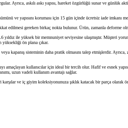
rgular. Ayrıca, askılı askı yapısı, hareket özgürlüğü sunar ve günlük akt
nümünü ve yapısını koruması için 15 gün içinde ücretsiz iade imkanı mev
t edilmesi gereken birkaç nokta bulunur. Ürün, zamanla deforme olma r
4.6 yıldız ile yüksek bir memnuniyet seviyesine ulaşmıştır. Müşteri yorum
n yüksekliği ön plana çıkar.
 veya kapanış sisteminin daha pratik olmasını talep etmişlerdir. Ayrıca
yı amaçlayan kullanıcılar için ideal bir tercih olur. Hafif ve esnek yapı
nımı, uzun vadeli kullanım avantajı sağlar.
 karşılar ve iç giyim koleksiyonunuza şıklık katacak bir parça olarak ö