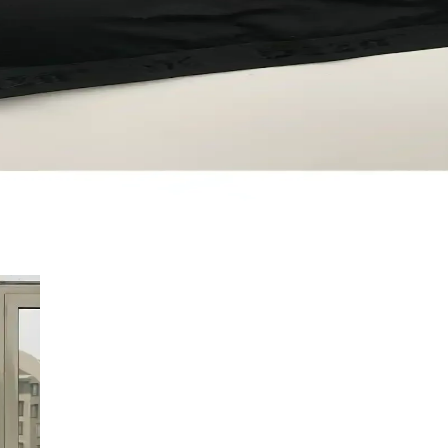
giyim ürünleridir. Modeller, tasarımlar ve seçim ipuçlarıyla ilgili detay
i Artıyor
tutkulu atmosferleri destekleyen bu tarz, kendini ifade etme ve özgüven
yük Beden Rahat ve Şık Tasarım
seçenekleriyle rahatlık ve şıklığı bir arada sunar, doğal malzemeleriyle k