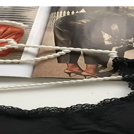
 İç Giyim, Deri Ceket ve Aksesuar Seçimleri
 iç giyim, deri ceket ve aksesuar seçimlerinde konfor, dayanıklılık ve e
 Şıklığın Birleşimi
 şık tasarımı ve konforu ile günlük kullanım için ideal. Farklı beden seç
nan Modeller
çenekleriyle günlük konfor ve estetik sunar. Kadın, erkek ve çocuklar iç
Rahat ve Şık Günlük İç Giyim
na tanga seti, rahatlık ve şıklığı bir arada sunar, farklı renk ve beden 
e LALA İçgiyim Modelleri Analizi
ellerinin detaylı karşılaştırması ile doğru seçimi yapmanıza yardımc
at Edilmesi Gerekenler