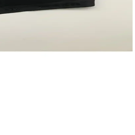
lar burada.
 kazanma açısından avantaj sağlar.
onfor sağlar.