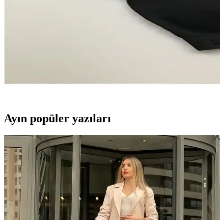
Kırmızı dantelli sütyenler, şık ve özgüvenli görünüm sağlayan kadın iç 
Fantezi Giyim Nedir ve Neden Günümüzde Popülerliğ
Fantezi giyim, cesur ve özgün tasarımlarla dikkat çeker. Romantik ve 
Kadın Pamuklu Dantelli Askılı Toparlayıcı Atlet Bü
Bu pamuklu, dantelli ve toparlayıcı özellikli kadın atlet, büyük beden 
Ayın popüler yazıları