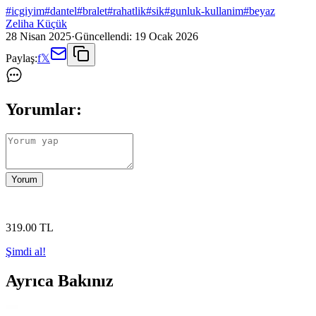
#
icgiyim
#
dantel
#
bralet
#
rahatlik
#
sik
#
gunluk-kullanim
#
beyaz
Zeliha Küçük
28 Nisan 2025
·
Güncellendi:
19 Ocak 2026
Paylaş:
f
𝕏
Yorumlar:
Yorum
319
.00
TL
Şimdi al!
Ayrıca Bakınız