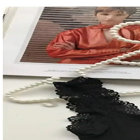
Kadın Modasında Rahatlık ve Stil Dengesi: Pantolon,
Kadın modasında rahatlık ve stil arasında denge kurmak için pantolon,
ediliyor.
DeFacto Regular Fit Çizgili 3'lü Boxer Seti: Konfor ve
DeFacto'nun yüksek kaliteli pamuk ve elastan içeren çizgili boxer seti,
deneyimi sağlar.
Polo İç Çamaşırları: Konfor ve Şıklığı Bir Arada Su
Polo iç çamaşırları, pamuklu malzeme, şık tasarımlar ve uygun fiyat se
Vanilya Secret Beli Dantel Ribana Tanga 5'li Paket 
Yüksek kaliteli pamuk ve esnek tasarımıyla Vanilya Secret'in dantel riba
Kadın Sütyen Takımı Karşılaştırması: CHC Chocho v
İki popüler kadın sütyen takımı olan CHC Chocho ve LALA İçgiyim mod
Kırmızı Dantelli Sütyen Modelleri ve Seçiminde Dikk