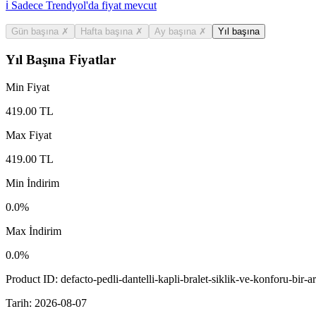
ℹ️ Sadece Trendyol'da fiyat mevcut
Gün başına
✗
Hafta başına
✗
Ay başına
✗
Yıl başına
Yıl Başına Fiyatlar
Min Fiyat
419.00
TL
Max Fiyat
419.00
TL
Min İndirim
0.0
%
Max İndirim
0.0
%
Product ID:
defacto-pedli-dantelli-kapli-bralet-siklik-ve-konforu-bir-a
Tarih:
2026-08-07