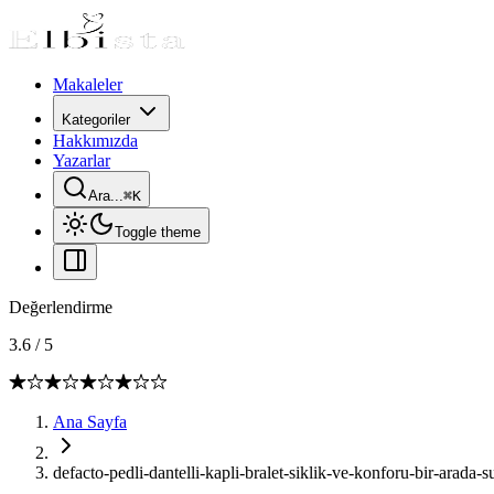
Makaleler
Kategoriler
Hakkımızda
Yazarlar
Ara...
⌘
K
Toggle theme
Değerlendirme
3.6
/
5
Ana Sayfa
defacto-pedli-dantelli-kapli-bralet-siklik-ve-konforu-bir-arada-s