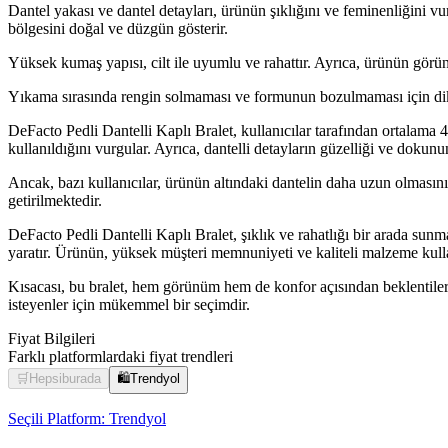
Dantel yakası ve dantel detayları, ürünün şıklığını ve feminenliğini vu
bölgesini doğal ve düzgün gösterir.
Yüksek kumaş yapısı, cilt ile uyumlu ve rahattır. Ayrıca, ürünün görü
Yıkama sırasında rengin solmaması ve formunun bozulmaması için dikka
DeFacto Pedli Dantelli Kaplı Bralet, kullanıcılar tarafından ortalama 
kullanıldığını vurgular. Ayrıca, dantelli detayların güzelliği ve dokunu
Ancak, bazı kullanıcılar, ürünün altındaki dantelin daha uzun olmasını
getirilmektedir.
DeFacto Pedli Dantelli Kaplı Bralet, şıklık ve rahatlığı bir arada sunma
yaratır. Ürünün, yüksek müşteri memnuniyeti ve kaliteli malzeme kulla
Kısacası, bu bralet, hem görünüm hem de konfor açısından beklentileri
isteyenler için mükemmel bir seçimdir.
Fiyat Bilgileri
Farklı platformlardaki fiyat trendleri
🛒
Hepsiburada
🛍️
Trendyol
Seçili Platform:
Trendyol