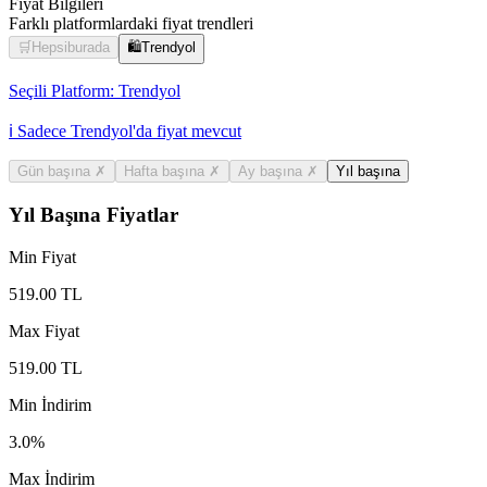
Fiyat Bilgileri
Farklı platformlardaki fiyat trendleri
🛒
Hepsiburada
🛍️
Trendyol
Seçili Platform:
Trendyol
ℹ️ Sadece Trendyol'da fiyat mevcut
Gün başına
✗
Hafta başına
✗
Ay başına
✗
Yıl başına
Yıl Başına Fiyatlar
Min Fiyat
519.00
TL
Max Fiyat
519.00
TL
Min İndirim
3.0
%
Max İndirim