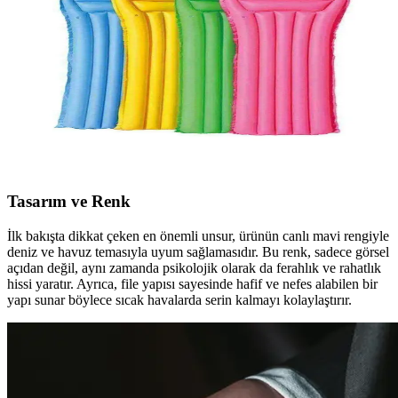
Bestway deniz yatağı, estetik ve dayanıklı malzemeleriyle yaz
keyfinizi artırır, hafif ve pratik tasarımıyla kullanım kolaylığı sağlar.
Bestway Deniz Yatağı Ekonomik 183x69cm
Konforlu ve Kullanışlı Havuz ve Plaj Yatağı
Bestway'in ekonomik deniz yatağı 183x69cm, kolay şişirme ve
taşınabilir özellikleriyle plaj ve havuzda konfor sağlar. Dayanıklı
malzemesi ve hijyenik yapısıyla tercih edilir.
Tasarım ve Renk
İlk bakışta dikkat çeken en önemli unsur, ürünün canlı mavi rengiyle
deniz ve havuz temasıyla uyum sağlamasıdır. Bu renk, sadece görsel
açıdan değil, aynı zamanda psikolojik olarak da ferahlık ve rahatlık
hissi yaratır. Ayrıca, file yapısı sayesinde hafif ve nefes alabilen bir
yapı sunar böylece sıcak havalarda serin kalmayı kolaylaştırır.