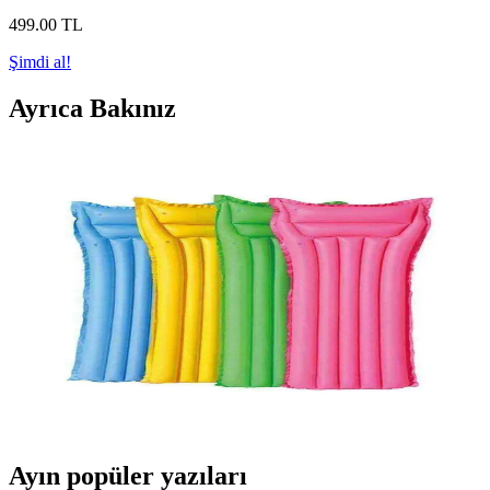
499
.00
TL
Şimdi al!
Ayrıca Bakınız
Bestway Deniz Yatağı Fileli Mavi: Konfor ve Şıklık
Sunan Yaz Aksesuarı
Bestway deniz yatağı, estetik ve dayanıklı malzemeleriyle yaz
keyfinizi artırır, hafif ve pratik tasarımıyla kullanım kolaylığı sağlar.
Bestway Deniz Yatağı Ekonomik 183x69cm
Konforlu ve Kullanışlı Havuz ve Plaj Yatağı
Bestway'in ekonomik deniz yatağı 183x69cm, kolay şişirme ve
taşınabilir özellikleriyle plaj ve havuzda konfor sağlar. Dayanıklı
malzemesi ve hijyenik yapısıyla tercih edilir.
Ayın popüler yazıları