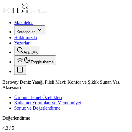
Makaleler
Kategoriler
Hakkımızda
Yazarlar
Ara...
⌘
K
Toggle theme
Bestway Deniz Yatağı Fileli Mavi: Konfor ve Şıklık Sunan Yaz
Aksesuarı
Ürünün Temel Özellikleri
Kullanıcı Yorumları ve Memnuniyet
Sonuç ve Değerlendirme
Değerlendirme
4.3
/
5