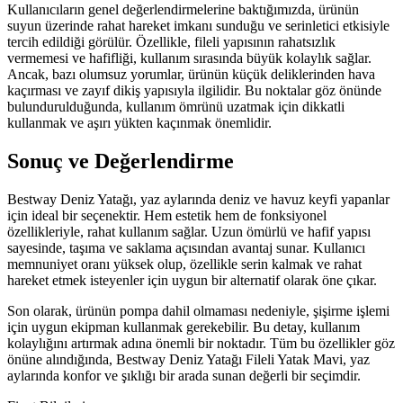
Kullanıcıların genel değerlendirmelerine baktığımızda, ürünün
suyun üzerinde rahat hareket imkanı sunduğu ve serinletici etkisiyle
tercih edildiği görülür. Özellikle, fileli yapısının rahatsızlık
vermemesi ve hafifliği, kullanım sırasında büyük kolaylık sağlar.
Ancak, bazı olumsuz yorumlar, ürünün küçük deliklerinden hava
kaçırması ve zayıf dikiş yapısıyla ilgilidir. Bu noktalar göz önünde
bulundurulduğunda, kullanım ömrünü uzatmak için dikkatli
kullanmak ve aşırı yükten kaçınmak önemlidir.
Sonuç ve Değerlendirme
Bestway Deniz Yatağı, yaz aylarında deniz ve havuz keyfi yapanlar
için ideal bir seçenektir. Hem estetik hem de fonksiyonel
özellikleriyle, rahat kullanım sağlar. Uzun ömürlü ve hafif yapısı
sayesinde, taşıma ve saklama açısından avantaj sunar. Kullanıcı
memnuniyet oranı yüksek olup, özellikle serin kalmak ve rahat
hareket etmek isteyenler için uygun bir alternatif olarak öne çıkar.
Son olarak, ürünün pompa dahil olmaması nedeniyle, şişirme işlemi
için uygun ekipman kullanmak gerekebilir. Bu detay, kullanım
kolaylığını artırmak adına önemli bir noktadır. Tüm bu özellikler göz
önüne alındığında, Bestway Deniz Yatağı Fileli Yatak Mavi, yaz
aylarında konfor ve şıklığı bir arada sunan değerli bir seçimdir.