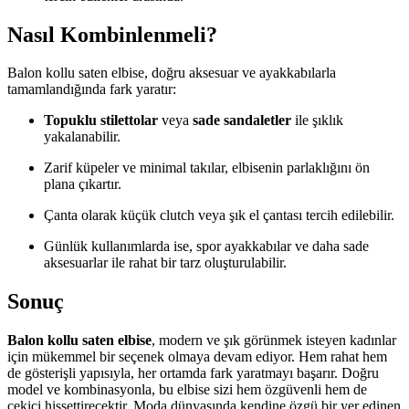
Nasıl Kombinlenmeli?
Balon kollu saten elbise, doğru aksesuar ve ayakkabılarla
tamamlandığında fark yaratır:
Topuklu stilettolar
veya
sade sandaletler
ile şıklık
yakalanabilir.
Zarif küpeler ve minimal takılar, elbisenin parlaklığını ön
plana çıkartır.
Çanta olarak küçük clutch veya şık el çantası tercih edilebilir.
Günlük kullanımlarda ise, spor ayakkabılar ve daha sade
aksesuarlar ile rahat bir tarz oluşturulabilir.
Sonuç
Balon kollu saten elbise
, modern ve şık görünmek isteyen kadınlar
için mükemmel bir seçenek olmaya devam ediyor. Hem rahat hem
de gösterişli yapısıyla, her ortamda fark yaratmayı başarır. Doğru
model ve kombinasyonla, bu elbise sizi hem özgüvenli hem de
çekici hissettirecektir. Moda dünyasında kendine özgü bir yer edinen