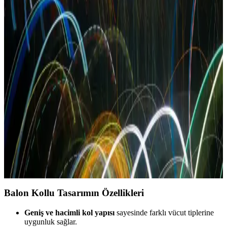
14 yaş genç kızlar için şık ve rahat siyah elbise modelleri, trendler,
uygun fiyatlı seçenekler ve kombinasyon önerileriyle tarzını
yansıtmaya devam ediyor.
Beyaz Elbise Modelleri: Çeşitleri ve Kombin
Önerileriyle Zamansız Şıklık
Beyaz elbise modelleri, farklı tarzlara ve ihtiyaçlara uygun çeşitli
seçenekler sunar. Günlük, resmi veya modern tasarımlarla şıklığınızı
tamamlayın, trendleri yakalayın.
V Yaka Midi Elbise: Şıklık ve Rahatlığın Modern
Buluşması
V yaka midi elbise, zarafet ve çok yönlülüğüyle her ortamda şıklık
sağlar. Günlük ve özel günler için ideal, farklı kumaş ve tarz
seçenekleriyle modanın vazgeçilmez parçasıdır.
Balon Kollu Tasarımın Özellikleri
Geniş ve hacimli kol yapısı
sayesinde farklı vücut tiplerine
uygunluk sağlar.