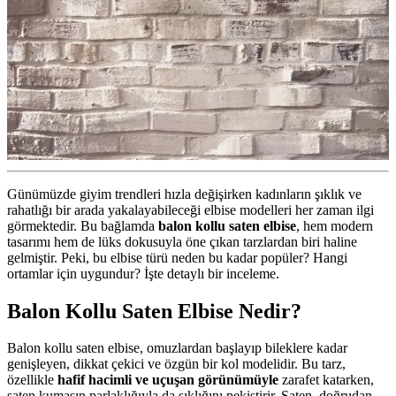
Günümüzde giyim trendleri hızla değişirken kadınların şıklık ve
rahatlığı bir arada yakalayabileceği elbise modelleri her zaman ilgi
görmektedir. Bu bağlamda
balon kollu saten elbise
, hem modern
tasarımı hem de lüks dokusuyla öne çıkan tarzlardan biri haline
gelmiştir. Peki, bu elbise türü neden bu kadar popüler? Hangi
ortamlar için uygundur? İşte detaylı bir inceleme.
Balon Kollu Saten Elbise Nedir?
Balon kollu saten elbise, omuzlardan başlayıp bileklere kadar
genişleyen, dikkat çekici ve özgün bir kol modelidir. Bu tarz,
özellikle
hafif hacimli ve uçuşan görünümüyle
zarafet katarken,
saten kumaşın parlaklığıyla da şıklığını pekiştirir. Saten, doğrudan