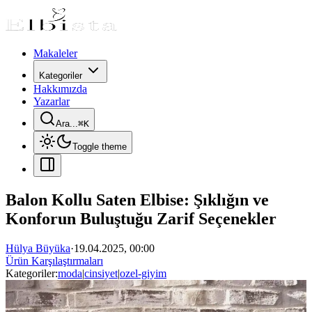
Makaleler
Kategoriler
Hakkımızda
Yazarlar
Ara...
⌘
K
Toggle theme
Balon Kollu Saten Elbise: Şıklığın ve
Konforun Buluştuğu Zarif Seçenekler
Hülya Büyüka
·
19.04.2025, 00:00
Ürün Karşılaştırmaları
Kategoriler:
moda
|
cinsiyet
|
ozel-giyim