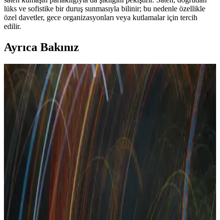
lüks ve sofistike bir duruş sunmasıyla bilinir; bu nedenle özellikle
özel davetler, gece organizasyonları veya kutlamalar için tercih
edilir.
Ayrıca Bakınız
Kravat ve Elbise Uyumu: Renk Seçimi ve Stil
Dengesi Üzerine Profesyonel Rehber
Kravat ve elbise uyumu, renklerin tamamlayıcılığı ve kıyafetlerin
genel dengesiyle şıklık yaratır. Tam eşleşmeden kaçınılarak, kişisel
stil ve sosyal anlam göz önünde bulundurulur.
Kadın Modasında 2026 Trendleri: Jean Seçimi,
Elbise Kombinleri ve Stil Önerileri
2026 kadın modasında jean boyu sorunları, elbise kombinleri, vücut
tipine uygun kıyafet seçimi ve aksesuar önerileri detaylandırılıyor.
Stil önerileri ve markalarla şıklık ve rahatlık dengeleniyor.
Moda Dünyasında Büyülü Elbiseler: Tasarımcılar,