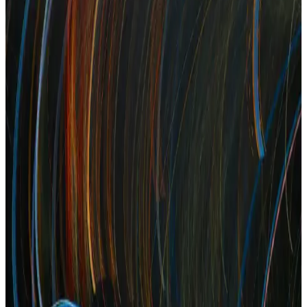
Trendler ve Erişilebilirlik
Moda tutkunları için büyülü elbiseler, özgün tasarımlar ve
fonksiyonelliği bir araya getiriyor. Tasarımcıların sanatsal vizyonları
ve farklı dönemlerden ilham alan modeller, şıklık ve ifade gücünü
buluşturuyor.
Turuncu Midi Elbise Trendleri ve Kombinasyon
İpuçları 2024
Turuncu midi elbiseler, çeşitli tarz ve modelleriyle dikkat çekiyor.
Günlük ve özel günler için uygun, rahat ve şık seçenekler sunar.
Trendleri ve kombinasyon önerilerini öğrenin.
Açık Kahve Elbise: Günlük ve Özel Davetler İçin Şık
ve Çok Yönlü Seçenekler
Doğal ve nötr tonlarıyla açık kahve elbise, her tarz ve mevsimle
uyum sağlayan çok yönlü, şık ve rahat bir tercih. Günlük kullanım
ve özel davetler için ideal modeller ve kombin önerileri burada.
14 Yaş Genç Kızlar İçin Siyah Elbise Seçenekleri ve
Trendler